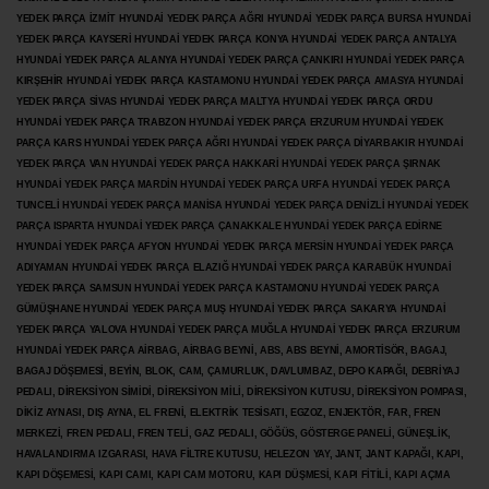
YEDEK PARÇA İZMİT HYUNDAİ YEDEK PARÇA AĞRI HYUNDAİ YEDEK PARÇA BURSA HYUNDAİ
YEDEK PARÇA KAYSERİ HYUNDAİ YEDEK PARÇA KONYA HYUNDAİ YEDEK PARÇA ANTALYA
HYUNDAİ YEDEK PARÇA ALANYA HYUNDAİ YEDEK PARÇA ÇANKIRI HYUNDAİ YEDEK PARÇA
KIRŞEHİR HYUNDAİ YEDEK PARÇA KASTAMONU HYUNDAİ YEDEK PARÇA AMASYA HYUNDAİ
YEDEK PARÇA SİVAS HYUNDAİ YEDEK PARÇA MALTYA HYUNDAİ YEDEK PARÇA ORDU
HYUNDAİ YEDEK PARÇA TRABZON HYUNDAİ YEDEK PARÇA ERZURUM HYUNDAİ YEDEK
PARÇA KARS HYUNDAİ YEDEK PARÇA AĞRI HYUNDAİ YEDEK PARÇA
DİYARBAKIR HYUNDAİ
YEDEK PARÇA VAN HYUNDAİ YEDEK PARÇA HAKKARİ HYUNDAİ YEDEK PARÇA ŞIRNAK
HYUNDAİ YEDEK PARÇA MARDİN HYUNDAİ YEDEK PARÇA URFA HYUNDAİ YEDEK PARÇA
TUNCELİ HYUNDAİ YEDEK PARÇA MANİSA HYUNDAİ YEDEK PARÇA DENİZLİ HYUNDAİ YEDEK
PARÇA ISPARTA HYUNDAİ YEDEK PARÇA ÇANAKKALE HYUNDAİ YEDEK PARÇA EDİRNE
HYUNDAİ YEDEK PARÇA AFYON HYUNDAİ YEDEK PARÇA MERSİN HYUNDAİ YEDEK PARÇA
ADIYAMAN HYUNDAİ YEDEK
PARÇA ELAZIĞ HYUNDAİ YEDEK PARÇA KARABÜK HYUNDAİ
YEDEK PARÇA SAMSUN HYUNDAİ YEDEK PARÇA KASTAMONU HYUNDAİ YEDEK PARÇA
GÜMÜŞHANE HYUNDAİ YEDEK PARÇA MUŞ HYUNDAİ YEDEK PARÇA SAKARYA HYUNDAİ
YEDEK PARÇA YALOVA HYUNDAİ YEDEK PARÇA MUĞLA HYUNDAİ YEDEK PARÇA ERZURUM
HYUNDAİ YEDEK PARÇA AİRBAG, AİRBAG BEYNİ, ABS, ABS BEYNİ, AMORTİSÖR, BAGAJ,
BAGAJ DÖŞEMESİ, BEYİN, BLOK, CAM, ÇAMURLUK, DAVLUMBAZ, DEPO KAPAĞI, DEBRİYAJ
PEDALI, DİREKSİYON SİMİDİ, DİREKSİYON MİLİ, DİREKSİYON KUTUSU, DİREKSİYON POMPASI,
DİKİZ AYNASI, DIŞ AYNA, EL FRENİ, ELEKTRİK TESİSATI, EGZOZ, ENJEKTÖR,
FAR, FREN
MERKEZİ, FREN PEDALI, FREN TELİ, GAZ PEDALI, GÖĞÜS, GÖSTERGE PANELİ, GÜNEŞLİK,
HAVALANDIRMA IZGARASI, HAVA FİLTRE KUTUSU, HELEZON YAY, JANT, JANT KAPAĞI, KAPI,
KAPI DÖŞEMESİ, KAPI CAMI, KAPI CAM MOTORU, KAPI DÜŞMESİ, KAPI FİTİLİ, KAPI AÇMA