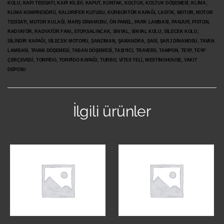
KOLU, KAPI TESİSATI, KAPI KİLİDİ, KAPUT, KONTAK, KOLTUK, KOLTUK DÖŞEMESİ, KLİMA,
KLİMA KOMPRESÖRÜ, KALORİFER KUTUSU, KÜRBÜRTÖR KAPAĞI, LASTİK, MOTOR, MOTOR
TESİSATI, MOTOR KULAĞI, MARŞ DİNAMOSU, ÖN PANEL, PARK LAMBASI, PANJUR, PİSTON,
RADYATÖR, RADYATÖR FANI, STOP,SALINCAK, SİNYAL, SİNYAL KOLU, SİLECEK KOLU,
SİLİNDİR KAPAĞI, SİLECEK MOTORU, ŞANZIMAN, ŞAMANDRA, ŞASİ, ŞARJ DİNAMOSU, TAVAN
LAMBASI, TAVAN DÖŞEMESİ, TABAN DÖŞEMESİ, TAŞIYICI, TRAVERS, TAMPON, TEYP, TEYP
ÇERÇEVEDİ, TORPİDO, TORPİDO KAPAĞI, TURBO, VİTES TELİ, WESTİNGHOUSE, YAKIT
DEPOSU
İlgili ürünler