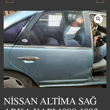
KAPI 1990-1993 ORJİNAL
ARKA KAPI 1990-1993
ÇIKMA YEDEK PARÇA
ORJİNAL ÇIKMA YEDEK
PARÇA
NİSSAN ALTİMA SAĞ