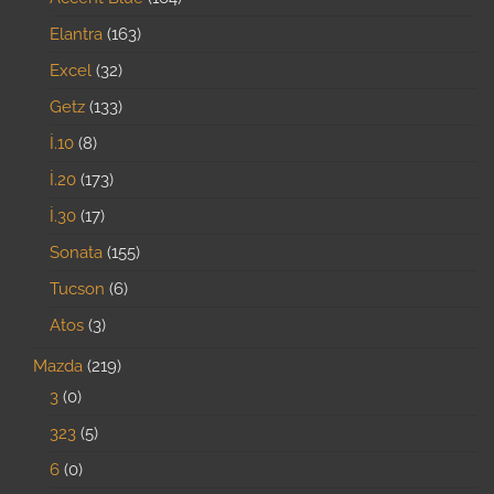
Elantra
163
Excel
32
Getz
133
İ.10
8
İ.20
173
İ.30
17
Sonata
155
Tucson
6
Atos
3
Mazda
219
3
0
323
5
6
0