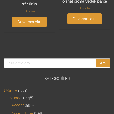
orjinal çıkma yedek parça
sıfır ürün
Ürünler
Ürünler
Devamını oku
Devamını oku
Ara
KATEGORILER
Ürünler
1771
Hyundai
1448
Accent
599
Accent Blue
164