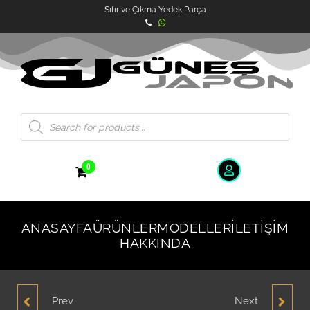
Sıfır ve Çıkma Yedek Parça
0
ANASAYFA
ÜRÜNLER
MODELLER
İLETIŞIM
HAKKINDA
Prev
Next
NİSSAN ALTİMA SAĞ ÖN
NİSSAN ALTİMA SOL