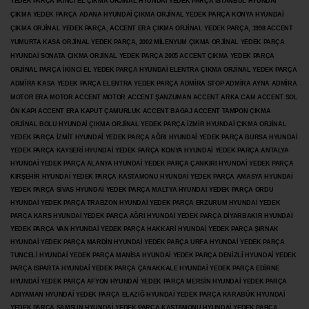
YEDEK PARÇA İKİNCİ EL ÇIKMA ORJİNAL HYUNDAİ YEDEK PARÇA İSTANBUL HYUNDAİ
ÇIKMA YEDEK PARÇA ADANA HYUNDAİ ÇIKMA ORJİNAL YEDEK PARÇA KONYA HYUNDAİ
ÇIKMA ORJİNAL YEDEK PARÇA, ACCENT ERA ÇIKMA ORJİNAL YEDEK PARÇA, 1998 ACCENT
YUMURTA KASA ORJİNAL YEDEK PARÇA, 2002 MİLENYUM ÇIKMA ORJİNAL YEDEK PARÇA
HYUNDAİ SONATA ÇIKMA ORJİNAL YEDEK PARÇA 2005 ACCENT ÇIKMA YEDEK PARÇA
ORJİNAL PARÇA İKİNCİ EL YEDEK PARÇA HYUNDAİ ELENTRA ÇIKMA ORJİNAL YEDEK PARÇA
ADMİRA KASA YEDEK PARÇA ELENTRA YEDEK PARÇA ADMİRA STOP ADMİRA AYNA ADMİRA
MOTOR ERA MOTOR ACCENT MOTOR
ACCENT ŞANZUMAN ACCENT ARKA CAM ACCENT SOL
ÖN KAPI ACCENT ERA KAPUT ÇAMURLUK ACCENT BAGAJ ACCENT TAMPON ÇIKMA
ORJİNAL BOLU HYUNDAİ ÇIKMA ORJİNAL YEDEK PARÇA İZMİR HYUNDAİ ÇIKMA ORJİNAL
YEDEK PARÇA İZMİT HYUNDAİ YEDEK PARÇA AĞRI HYUNDAİ YEDEK PARÇA BURSA HYUNDAİ
YEDEK PARÇA KAYSERİ HYUNDAİ YEDEK PARÇA KONYA HYUNDAİ YEDEK PARÇA ANTALYA
HYUNDAİ YEDEK PARÇA ALANYA HYUNDAİ YEDEK PARÇA ÇANKIRI HYUNDAİ YEDEK PARÇA
KIRŞEHİR HYUNDAİ YEDEK PARÇA KASTAMONU HYUNDAİ YEDEK PARÇA AMASYA HYUNDAİ
YEDEK PARÇA SİVAS HYUNDAİ YEDEK PARÇA MALTYA HYUNDAİ YEDEK PARÇA ORDU
HYUNDAİ YEDEK PARÇA TRABZON HYUNDAİ YEDEK PARÇA ERZURUM HYUNDAİ YEDEK
PARÇA KARS HYUNDAİ YEDEK PARÇA AĞRI HYUNDAİ YEDEK PARÇA
DİYARBAKIR HYUNDAİ
YEDEK PARÇA VAN HYUNDAİ YEDEK PARÇA HAKKARİ HYUNDAİ YEDEK PARÇA ŞIRNAK
HYUNDAİ YEDEK PARÇA MARDİN HYUNDAİ YEDEK PARÇA URFA HYUNDAİ YEDEK PARÇA
TUNCELİ HYUNDAİ YEDEK PARÇA MANİSA HYUNDAİ YEDEK PARÇA DENİZLİ HYUNDAİ YEDEK
PARÇA ISPARTA HYUNDAİ YEDEK PARÇA ÇANAKKALE HYUNDAİ YEDEK PARÇA EDİRNE
HYUNDAİ YEDEK PARÇA AFYON HYUNDAİ YEDEK PARÇA MERSİN HYUNDAİ YEDEK PARÇA
ADIYAMAN HYUNDAİ YEDEK
PARÇA ELAZIĞ HYUNDAİ YEDEK PARÇA KARABÜK HYUNDAİ
YEDEK PARÇA SAMSUN HYUNDAİ YEDEK PARÇA KASTAMONU HYUNDAİ YEDEK PARÇA