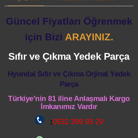
Güncel Fiyatları Öğrenmek
için Bizi
ARAYINIZ.
Sıfır ve Çıkma Yedek Parça
Hyundai Sıfır ve Çıkma Orjinal Yedek
Parça
Türkiye’nin 81 iline Anlaşmalı Kargo
İmkanımız Vardır
:
0532 399 93 29