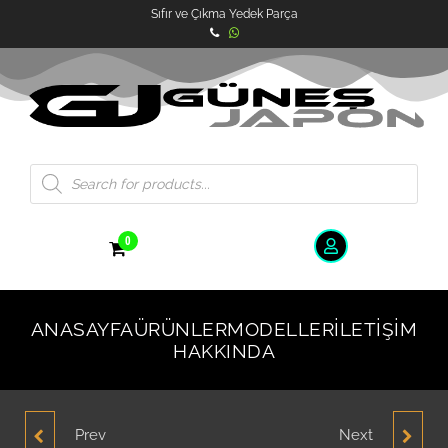
Sıfır ve Çıkma Yedek Parça
0
ANASAYFA
ÜRÜNLER
MODELLER
İLETIŞIM
HAKKINDA
Prev
Next
NİSSAN ALTİMA SAĞ
NİSSAN ALTİMA BAĞAJ