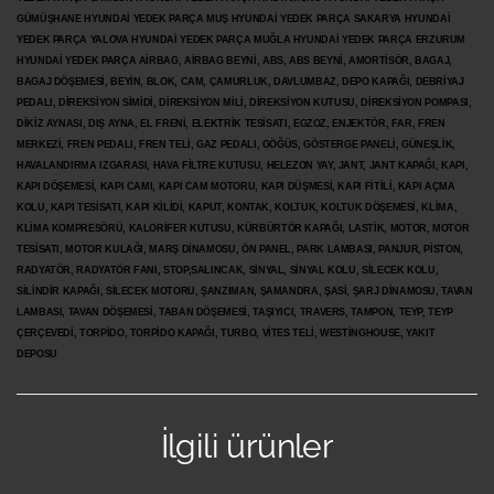
GÜMÜŞHANE HYUNDAİ YEDEK PARÇA MUŞ HYUNDAİ YEDEK PARÇA SAKARYA HYUNDAİ
YEDEK PARÇA YALOVA HYUNDAİ YEDEK PARÇA MUĞLA HYUNDAİ YEDEK PARÇA ERZURUM
HYUNDAİ YEDEK PARÇA AİRBAG, AİRBAG BEYNİ, ABS, ABS BEYNİ, AMORTİSÖR, BAGAJ,
BAGAJ DÖŞEMESİ, BEYİN, BLOK, CAM, ÇAMURLUK, DAVLUMBAZ, DEPO KAPAĞI, DEBRİYAJ
PEDALI, DİREKSİYON SİMİDİ, DİREKSİYON MİLİ, DİREKSİYON KUTUSU, DİREKSİYON POMPASI,
DİKİZ AYNASI, DIŞ AYNA, EL FRENİ, ELEKTRİK TESİSATI, EGZOZ, ENJEKTÖR,
FAR, FREN
MERKEZİ, FREN PEDALI, FREN TELİ, GAZ PEDALI, GÖĞÜS, GÖSTERGE PANELİ, GÜNEŞLİK,
HAVALANDIRMA IZGARASI, HAVA FİLTRE KUTUSU, HELEZON YAY, JANT, JANT KAPAĞI, KAPI,
KAPI DÖŞEMESİ, KAPI CAMI, KAPI CAM MOTORU, KAPI DÜŞMESİ, KAPI FİTİLİ, KAPI AÇMA
KOLU, KAPI TESİSATI, KAPI KİLİDİ, KAPUT, KONTAK, KOLTUK, KOLTUK DÖŞEMESİ, KLİMA,
KLİMA KOMPRESÖRÜ, KALORİFER KUTUSU, KÜRBÜRTÖR KAPAĞI, LASTİK, MOTOR, MOTOR
TESİSATI, MOTOR KULAĞI, MARŞ DİNAMOSU, ÖN PANEL, PARK LAMBASI, PANJUR, PİSTON,
RADYATÖR, RADYATÖR FANI, STOP,SALINCAK, SİNYAL, SİNYAL KOLU, SİLECEK KOLU,
SİLİNDİR KAPAĞI, SİLECEK MOTORU, ŞANZIMAN, ŞAMANDRA, ŞASİ, ŞARJ DİNAMOSU, TAVAN
LAMBASI, TAVAN DÖŞEMESİ, TABAN DÖŞEMESİ, TAŞIYICI, TRAVERS, TAMPON, TEYP, TEYP
ÇERÇEVEDİ, TORPİDO, TORPİDO KAPAĞI, TURBO, VİTES TELİ, WESTİNGHOUSE, YAKIT
DEPOSU
İlgili ürünler