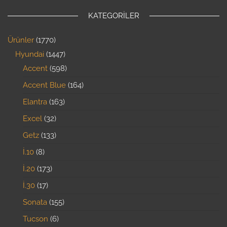
KATEGORILER
Ürünler
1770
Hyundai
1447
Accent
598
Accent Blue
164
Elantra
163
Excel
32
Getz
133
İ.10
8
İ.20
173
İ.30
17
Sonata
155
Tucson
6