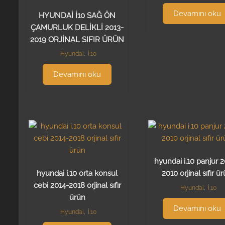
Devamını oku
HYUNDAİ İ10 SAĞ ÖN
ÇAMURLUK DELİKLİ 2013-
2019 ORJİNAL SIFIR ÜRÜN
Hyundai
,
İ.10
Devamını oku
hyundai i.10 panjur 
hyundai i.10 orta konsul
2010 orjinal sıfır ü
cebi 2014-2018 orjinal sıfır
Hyundai
,
İ.10
ürün
Devamını oku
Hyundai
,
İ.10