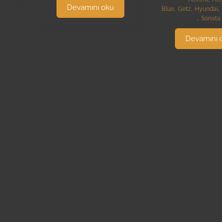
Devamını oku
Blue
,
Getz
,
Hyundai
,
,
Sonata
Devamını 