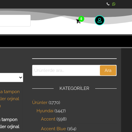
0
Ara
KATEGORILER
Ürünler
1770
Hyundai
1447
Accent
598
ka tampon
er orjinal
Accent Blue
164