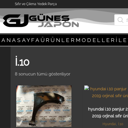
Sıfır ve Çıkma Yedek Parça
ANASAYFA
ÜRÜNLER
MODELLER
İL
İ.10
8 sonucun tümü gösteriliyor
hyundai i.10 panjur 
2019 orjinal sıfır ü
Hyundai
,
İ.10