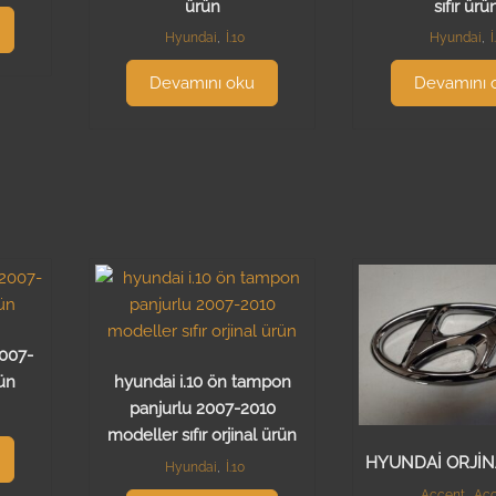
ürün
sıfır ürü
Hyundai
,
İ.10
Hyundai
,
İ
Devamını oku
Devamını 
2007-
rün
hyundai i.10 ön tampon
panjurlu 2007-2010
modeller sıfır orjinal ürün
HYUNDAİ ORJİ
Hyundai
,
İ.10
Accent
,
Acc