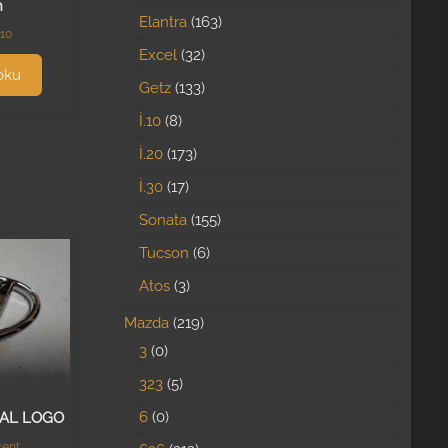
n
Elantra
163
.10
Excel
32
oku
Getz
133
İ.10
8
İ.20
173
İ.30
17
Sonata
155
Tucson
6
Atos
3
Mazda
219
3
0
323
5
6
0
NAL LOGO
ent