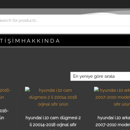
ETIŞIM
HAKKINDA
2016-
rün
hyundai i.10 cam dügmesi 2
hyundai i.10 ar
li 20014-2018 orjinal sıfır
2007-2010 modell