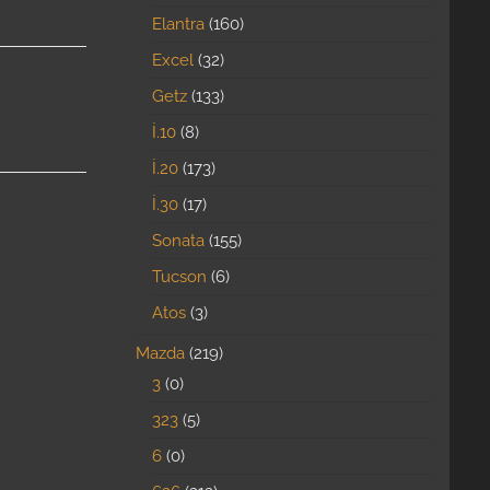
Elantra
160
Excel
32
Getz
133
İ.10
8
İ.20
173
İ.30
17
Sonata
155
Tucson
6
Atos
3
Mazda
219
3
0
323
5
6
0