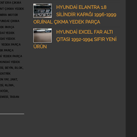
ENT ERA ÇIKMA
HYUNDAİ ELANTRA 1.8
ENT ÇIKMA YEDEK
SİLİNDİR KAPAĞI 1996-1999
DMİRA MOTOR
ORJİNAL ÇIKMA YEDEK PARÇA
YUNDAİ ÇIKMA
DEK PARÇA
HYUNDAİ EXCEL FAR ALTI
DAİ YEDEK
ÇITASI 1992-1994 SIFIR YENİ
DAİ YEDEK
İ YEDEK PARÇA
ÜRÜN
DEK PARÇA
İ YEDEK PARÇA
YUNDAİ YEDEK
İ, BEYİN, BLOK,
LEKTRİK
N YAY, JANT,
Sİ, KLİMA,
YATÖR,
ŞEMESİ, TABAN