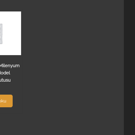
 Milenyum
Model
utusu
oku