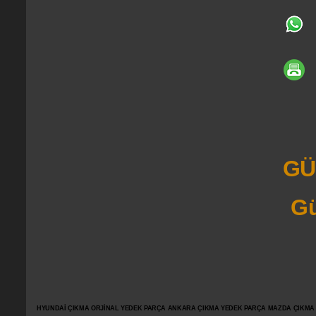
GÜ
Gü
HYUNDAİ ÇIKMA ORJİNAL YEDEK PARÇA ANKARA ÇIKMA YEDEK PARÇA MAZDA ÇIKMA OR