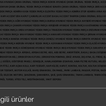
ANA HYUNDAİ ÇIKMA ORJİNAL YEDEK PARÇA KONYA HYUNDAİ ÇIKMA ORJİNAL YEDEK PARÇA, ACC
İLENYUM ÇIKMA ORJİNAL YEDEK PARÇA HYUNDAİ SONATA ÇIKMA ORJİNAL YEDEK PARÇA 2005 ACC
 YEDEK PARÇA ADMİRA KASA YEDEK PARÇA ELENTRA YEDEK PARÇA ADMİRA STOP ADMİRA AYNA A
KAPI ACCENT ERA KAPUT ÇAMURLUK ACCENT BAGAJ ACCENT TAMPON ÇIKMA ORJİNAL BOLU H
İ YEDEK PARÇA AĞRI HYUNDAİ YEDEK PARÇA BURSA HYUNDAİ YEDEK PARÇA KAYSERİ HYUNDAİ YE
DEK PARÇA ÇANKIRI HYUNDAİ YEDEK PARÇA KIRŞEHİR HYUNDAİ YEDEK PARÇA KASTAMONU HYUN
DAİ YEDEK PARÇA ORDU HYUNDAİ YEDEK PARÇA TRABZON HYUNDAİ YEDEK PARÇA ERZURUM HYUN
DAİ YEDEK PARÇA VAN HYUNDAİ YEDEK PARÇA HAKKARİ HYUNDAİ YEDEK PARÇA ŞIRNAK HYUNDA
K PARÇA MANİSA HYUNDAİ YEDEK PARÇA DENİZLİ HYUNDAİ YEDEK PARÇA ISPARTA HYUNDAİ YE
 YEDEK PARÇA MERSİN HYUNDAİ YEDEK PARÇA ADIYAMAN HYUNDAİ YEDEK
PARÇA ELAZIĞ HYUNDA
DAİ YEDEK PARÇA GÜMÜŞHANE HYUNDAİ YEDEK PARÇA MUŞ HYUNDAİ YEDEK PARÇA SAKARYA H
İ YEDEK PARÇA AİRBAG, AİRBAG BEYNİ, ABS, ABS BEYNİ, AMORTİSÖR, BAGAJ, BAGAJ DÖŞEMES
REKSİYON MİLİ, DİREKSİYON KUTUSU, DİREKSİYON POMPASI, DİKİZ AYNASI, DIŞ AYNA, EL FRENİ, E
LI, GÖĞÜS, GÖSTERGE PANELİ, GÜNEŞLİK, HAVALANDIRMA IZGARASI, HAVA FİLTRE KUTUSU, HELEZO
I FİTİLİ, KAPI AÇMA KOLU, KAPI TESİSATI, KAPI KİLİDİ, KAPUT, KONTAK, KOLTUK, KOLTUK DÖŞEME
R TESİSATI, MOTOR KULAĞI, MARŞ DİNAMOSU, ÖN PANEL, PARK LAMBASI, PANJUR, PİSTON, RAD
PAĞI, SİLECEK MOTORU, ŞANZIMAN, ŞAMANDRA, ŞASİ, ŞARJ DİNAMOSU, TAVAN LAMBASI, TAVAN DÖ
PAĞI, TURBO, VİTES TELİ, WESTİNGHOUSE, YAKIT DEPOSU
lgili ürünler