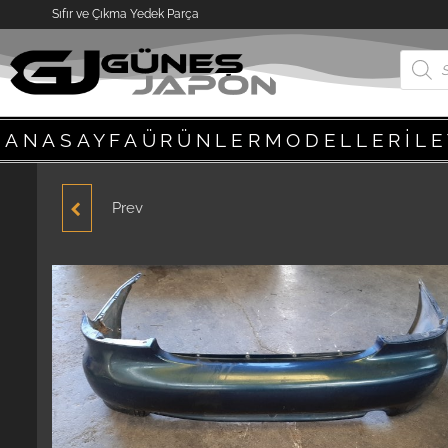
Sıfır ve Çıkma Yedek Parça
ANASAYFA
ÜRÜNLER
MODELLER
İL
Prev
HYUNDAI ACCENT
YUMURTA KASA 1995-
2000 MODEL ŞARJ
DINAMOSU