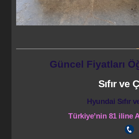
Güncel Fiyatları Ö
Sıfır ve
Hyundai Sıfır v
Türkiye’nin 81 iline