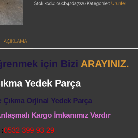
Stok kodu:
06cb42da7226
Kategoriler:
Ürünler
AÇIKLAMA
ğrenmek için Bizi
ARAYINIZ.
 Çıkma Yedek Parça
e Çıkma Orjinal Yedek Parça
 Anlaşmalı Kargo İmkanımız Vardır
:
0532 399 93 29