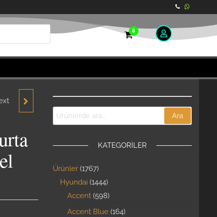
0
ext
T
Ara
995-
urta
KATEGORILER
PIDO
el
Ürünler
1767
Hyundai
1444
Accent
598
Accent Blue
164