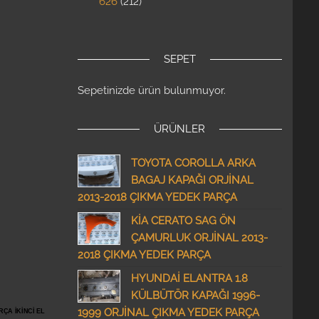
626
212
SEPET
Sepetinizde ürün bulunmuyor.
ÜRÜNLER
TOYOTA COROLLA ARKA
BAGAJ KAPAĞI ORJİNAL
2013-2018 ÇIKMA YEDEK PARÇA
KİA CERATO SAG ÖN
ÇAMURLUK ORJİNAL 2013-
2018 ÇIKMA YEDEK PARÇA
HYUNDAİ ELANTRA 1.8
KÜLBÜTÖR KAPAĞI 1996-
1999 ORJİNAL ÇIKMA YEDEK PARÇA
ÇA İKİNCİ EL