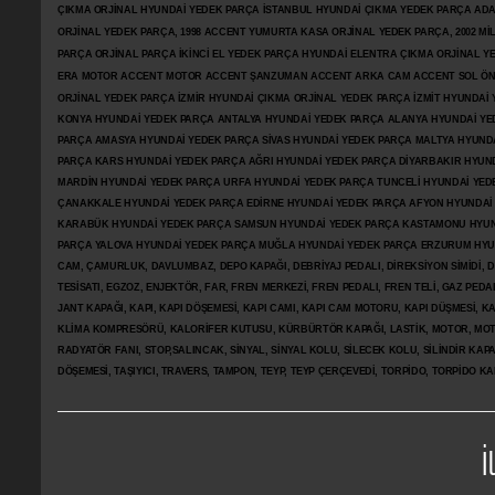
ÇIKMA ORJİNAL HYUNDAİ YEDEK PARÇA İSTANBUL HYUNDAİ ÇIKMA YEDEK PARÇA AD
ORJİNAL YEDEK PARÇA, 1998 ACCENT YUMURTA KASA ORJİNAL YEDEK PARÇA, 2002 M
PARÇA ORJİNAL PARÇA İKİNCİ EL YEDEK PARÇA HYUNDAİ ELENTRA ÇIKMA ORJİNAL
ERA MOTOR ACCENT MOTOR
ACCENT ŞANZUMAN ACCENT ARKA CAM ACCENT SOL ÖN 
ORJİNAL YEDEK PARÇA İZMİR HYUNDAİ ÇIKMA ORJİNAL YEDEK PARÇA İZMİT HYUNDA
KONYA HYUNDAİ YEDEK PARÇA ANTALYA HYUNDAİ YEDEK PARÇA ALANYA HYUNDAİ YE
PARÇA AMASYA HYUNDAİ YEDEK PARÇA SİVAS HYUNDAİ YEDEK PARÇA MALTYA HYUN
PARÇA KARS HYUNDAİ YEDEK PARÇA AĞRI HYUNDAİ YEDEK PARÇA
DİYARBAKIR HYUN
MARDİN HYUNDAİ YEDEK PARÇA URFA HYUNDAİ YEDEK PARÇA TUNCELİ HYUNDAİ YEDE
ÇANAKKALE HYUNDAİ YEDEK PARÇA EDİRNE HYUNDAİ YEDEK PARÇA AFYON HYUNDAİ
KARABÜK HYUNDAİ YEDEK PARÇA SAMSUN HYUNDAİ YEDEK PARÇA KASTAMONU HYUN
PARÇA YALOVA HYUNDAİ YEDEK PARÇA MUĞLA HYUNDAİ YEDEK PARÇA ERZURUM HYUNDA
CAM, ÇAMURLUK, DAVLUMBAZ, DEPO KAPAĞI, DEBRİYAJ PEDALI, DİREKSİYON SİMİDİ, Dİ
TESİSATI, EGZOZ, ENJEKTÖR,
FAR, FREN MERKEZİ, FREN PEDALI, FREN TELİ, GAZ PEDA
JANT KAPAĞI, KAPI, KAPI DÖŞEMESİ, KAPI CAMI, KAPI CAM MOTORU, KAPI DÜŞMESİ, KAP
KLİMA KOMPRESÖRÜ, KALORİFER KUTUSU, KÜRBÜRTÖR KAPAĞI, LASTİK, MOTOR, MOTO
RADYATÖR FANI, STOP,SALINCAK, SİNYAL, SİNYAL KOLU, SİLECEK KOLU, SİLİNDİR KA
DÖŞEMESİ, TAŞIYICI, TRAVERS, TAMPON, TEYP, TEYP ÇERÇEVEDİ, TORPİDO, TORPİDO KA
İ