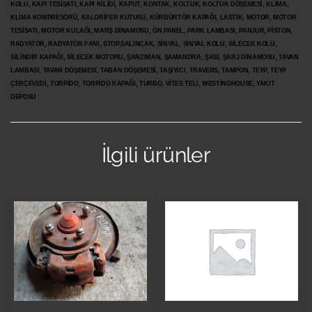
KOLU, KAPI TESİSATI, KAPI KİLİDİ, KAPUT, KONTAK, KOLTUK, KOLTUK DÖŞEMESİ, KLİMA,
KLİMA KOMPRESÖRÜ, KALORİFER KUTUSU, KÜRBÜRTÖR KAPAĞI, LASTİK, MOTOR, MOTOR
TESİSATI, MOTOR KULAĞI, MARŞ DİNAMOSU, ÖN PANEL, PARK LAMBASI, PANJUR, PİSTON,
RADYATÖR, RADYATÖR FANI, STOP,SALINCAK, SİNYAL, SİNYAL KOLU, SİLECEK KOLU,
SİLİNDİR KAPAĞI, SİLECEK MOTORU, ŞANZIMAN, ŞAMANDRA, ŞASİ, ŞARJ DİNAMOSU, TAVAN
LAMBASI, TAVAN DÖŞEMESİ, TABAN DÖŞEMESİ, TAŞIYICI, TRAVERS, TAMPON, TEYP, TEYP
ÇERÇEVEDİ, TORPİDO, TORPİDO KAPAĞI, TURBO, VİTES TELİ, WESTİNGHOUSE, YAKIT
DEPOSU
İlgili ürünler