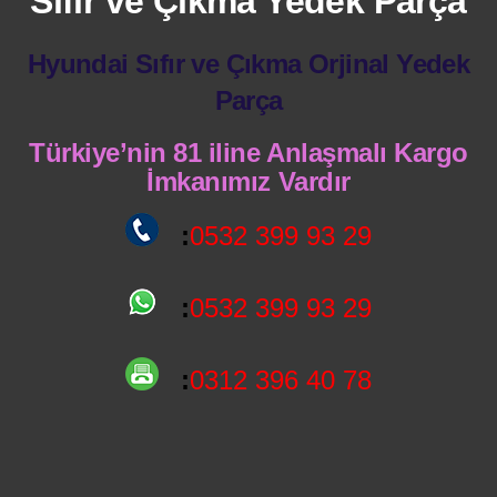
Sıfır ve Çıkma Yedek Parça
Hyundai Sıfır ve Çıkma Orjinal Yedek
Parça
Türkiye’nin 81 iline Anlaşmalı Kargo
İmkanımız Vardır
:
0532 399 93 29
:
0532 399 93 29
:
0312 396 40 78