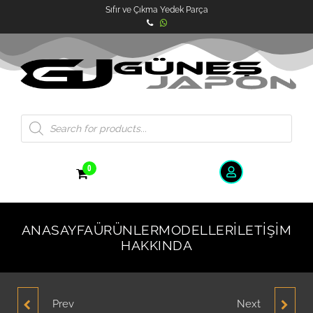
Sıfır ve Çıkma Yedek Parça
0
ANASAYFA
ÜRÜNLER
MODELLER
İLETIŞIM
HAKKINDA
Prev
Next
HYUNDAİ ACCENT
NİSSAN ALTİMA SAĞ