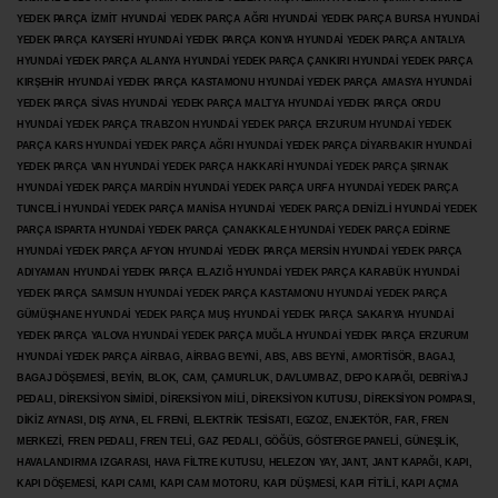
YEDEK PARÇA İZMİT HYUNDAİ YEDEK PARÇA AĞRI HYUNDAİ YEDEK PARÇA BURSA HYUNDAİ
YEDEK PARÇA KAYSERİ HYUNDAİ YEDEK PARÇA KONYA HYUNDAİ YEDEK PARÇA ANTALYA
HYUNDAİ YEDEK PARÇA ALANYA HYUNDAİ YEDEK PARÇA ÇANKIRI HYUNDAİ YEDEK PARÇA
KIRŞEHİR HYUNDAİ YEDEK PARÇA KASTAMONU HYUNDAİ YEDEK PARÇA AMASYA HYUNDAİ
YEDEK PARÇA SİVAS HYUNDAİ YEDEK PARÇA MALTYA HYUNDAİ YEDEK PARÇA ORDU
HYUNDAİ YEDEK PARÇA TRABZON HYUNDAİ YEDEK PARÇA ERZURUM HYUNDAİ YEDEK
PARÇA KARS HYUNDAİ YEDEK PARÇA AĞRI HYUNDAİ YEDEK PARÇA
DİYARBAKIR HYUNDAİ
YEDEK PARÇA VAN HYUNDAİ YEDEK PARÇA HAKKARİ HYUNDAİ YEDEK PARÇA ŞIRNAK
HYUNDAİ YEDEK PARÇA MARDİN HYUNDAİ YEDEK PARÇA URFA HYUNDAİ YEDEK PARÇA
TUNCELİ HYUNDAİ YEDEK PARÇA MANİSA HYUNDAİ YEDEK PARÇA DENİZLİ HYUNDAİ YEDEK
PARÇA ISPARTA HYUNDAİ YEDEK PARÇA ÇANAKKALE HYUNDAİ YEDEK PARÇA EDİRNE
HYUNDAİ YEDEK PARÇA AFYON HYUNDAİ YEDEK PARÇA MERSİN HYUNDAİ YEDEK PARÇA
ADIYAMAN HYUNDAİ YEDEK
PARÇA ELAZIĞ HYUNDAİ YEDEK PARÇA KARABÜK HYUNDAİ
YEDEK PARÇA SAMSUN HYUNDAİ YEDEK PARÇA KASTAMONU HYUNDAİ YEDEK PARÇA
GÜMÜŞHANE HYUNDAİ YEDEK PARÇA MUŞ HYUNDAİ YEDEK PARÇA SAKARYA HYUNDAİ
YEDEK PARÇA YALOVA HYUNDAİ YEDEK PARÇA MUĞLA HYUNDAİ YEDEK PARÇA ERZURUM
HYUNDAİ YEDEK PARÇA AİRBAG, AİRBAG BEYNİ, ABS, ABS BEYNİ, AMORTİSÖR, BAGAJ,
BAGAJ DÖŞEMESİ, BEYİN, BLOK, CAM, ÇAMURLUK, DAVLUMBAZ, DEPO KAPAĞI, DEBRİYAJ
PEDALI, DİREKSİYON SİMİDİ, DİREKSİYON MİLİ, DİREKSİYON KUTUSU, DİREKSİYON POMPASI,
DİKİZ AYNASI, DIŞ AYNA, EL FRENİ, ELEKTRİK TESİSATI, EGZOZ, ENJEKTÖR,
FAR, FREN
MERKEZİ, FREN PEDALI, FREN TELİ, GAZ PEDALI, GÖĞÜS, GÖSTERGE PANELİ, GÜNEŞLİK,
HAVALANDIRMA IZGARASI, HAVA FİLTRE KUTUSU, HELEZON YAY, JANT, JANT KAPAĞI, KAPI,
KAPI DÖŞEMESİ, KAPI CAMI, KAPI CAM MOTORU, KAPI DÜŞMESİ, KAPI FİTİLİ, KAPI AÇMA