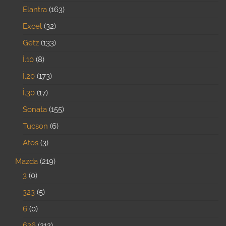
Elantra
163
Excel
32
Getz
133
İ.10
8
İ.20
173
İ.30
17
Sonata
155
Tucson
6
Atos
3
Mazda
219
3
0
323
5
6
0
626
212