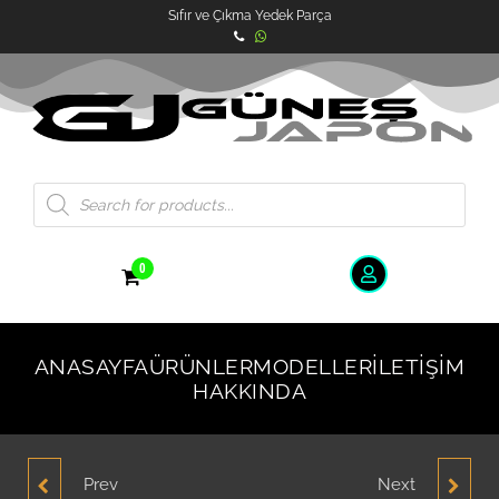
Sıfır ve Çıkma Yedek Parça
0
ANASAYFA
ÜRÜNLER
MODELLER
İLETIŞIM
HAKKINDA
Prev
Next
HYUNDAİ ACCENT
HYUNDAİ ACCENT