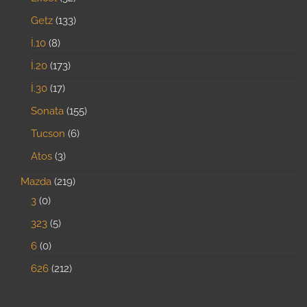
Getz
133
İ.10
8
İ.20
173
İ.30
17
Sonata
155
Tucson
6
Atos
3
Mazda
219
3
0
323
5
6
0
626
212