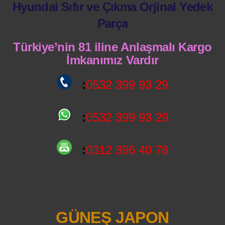
Hyundai Sıfır ve Çıkma Orjinal Yedek
Parça
Türkiye’nin 81 iline Anlaşmalı Kargo
İmkanımız Vardır
:
0532 399 93 29
:
0532 399 93 29
:
0312 396 40 78
GÜNEŞ JAPON