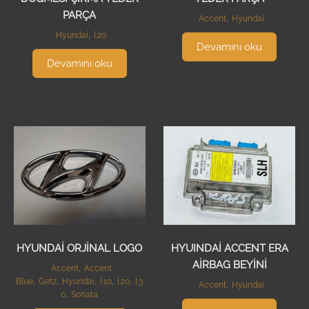
PARÇA
Accent
,
Hyundai
Hyundai
,
İ.20
Devamını oku
Devamını oku
HYUNDAİ ORJİNAL LOGO
HYUINDAİ ACCENT ERA
AİRBAG BEYİNİ
Accent
,
Accent
Blue
,
Getz
,
Hyundai
,
İ.10
,
İ.20
,
İ.3
Accent
,
Hyundai
0
,
Sonata