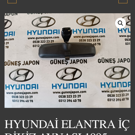
BLUE YAKIT DEPO
YUMURTA KASA İÇ DİKİZ
KAPAĞI 2012-2018 SIFIR
AYNASI 1995-2000 SIFIR
YENİ ÜRÜN
YENİ ÜRÜN
HYUNDAİ ELANTRA İÇ