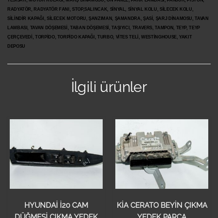
RADYATÖR, RADYATÖR FANI, STOP,SALINCAK, SİNYAL, SİNYAL KOLU, SİLECEK KOLU,
SİLİNDİR KAPAĞI, SİLECEK MOTORU, ŞANZIMAN, ŞAMANDRA, ŞASİ, ŞARJ DİNAMOSU, TAVAN
LAMBASI, TAVAN DÖŞEMESİ, TABAN DÖŞEMESİ, TAŞIYICI, TRAVERS, TAMPON, TEYP, TEYP
ÇERÇEVEDİ, TORPİDO, TORPİDO KAPAĞI, TURBO, VİTES TELİ, WESTİNGHOUSE, YAKIT
DEPOSU
İlgili ürünler
HYUNDAİ İ20 CAM
KİA CERATO BEYİN ÇIKMA
DÜĞMESİ ÇIKMA YEDEK
YEDEK PARÇA