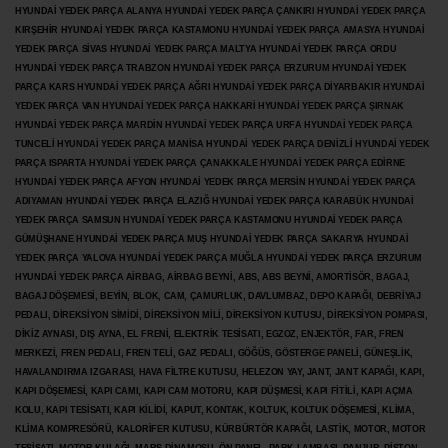
HYUNDAİ YEDEK PARÇA ALANYA HYUNDAİ YEDEK PARÇA ÇANKIRI HYUNDAİ YEDEK PARÇA
KIRŞEHİR HYUNDAİ YEDEK PARÇA KASTAMONU HYUNDAİ YEDEK PARÇA AMASYA HYUNDAİ
YEDEK PARÇA SİVAS HYUNDAİ YEDEK PARÇA MALTYA HYUNDAİ YEDEK PARÇA ORDU
HYUNDAİ YEDEK PARÇA TRABZON HYUNDAİ YEDEK PARÇA ERZURUM HYUNDAİ YEDEK
PARÇA KARS HYUNDAİ YEDEK PARÇA AĞRI HYUNDAİ YEDEK PARÇA
DİYARBAKIR HYUNDAİ
YEDEK PARÇA VAN HYUNDAİ YEDEK PARÇA HAKKARİ HYUNDAİ YEDEK PARÇA ŞIRNAK
HYUNDAİ YEDEK PARÇA MARDİN HYUNDAİ YEDEK PARÇA URFA HYUNDAİ YEDEK PARÇA
TUNCELİ HYUNDAİ YEDEK PARÇA MANİSA HYUNDAİ YEDEK PARÇA DENİZLİ HYUNDAİ YEDEK
PARÇA ISPARTA HYUNDAİ YEDEK PARÇA ÇANAKKALE HYUNDAİ YEDEK PARÇA EDİRNE
HYUNDAİ YEDEK PARÇA AFYON HYUNDAİ YEDEK PARÇA MERSİN HYUNDAİ YEDEK PARÇA
ADIYAMAN HYUNDAİ YEDEK
PARÇA ELAZIĞ HYUNDAİ YEDEK PARÇA KARABÜK HYUNDAİ
YEDEK PARÇA SAMSUN HYUNDAİ YEDEK PARÇA KASTAMONU HYUNDAİ YEDEK PARÇA
GÜMÜŞHANE HYUNDAİ YEDEK PARÇA MUŞ HYUNDAİ YEDEK PARÇA SAKARYA HYUNDAİ
YEDEK PARÇA YALOVA HYUNDAİ YEDEK PARÇA MUĞLA HYUNDAİ YEDEK PARÇA ERZURUM
HYUNDAİ YEDEK PARÇA AİRBAG, AİRBAG BEYNİ, ABS, ABS BEYNİ, AMORTİSÖR, BAGAJ,
BAGAJ DÖŞEMESİ, BEYİN, BLOK, CAM, ÇAMURLUK, DAVLUMBAZ, DEPO KAPAĞI, DEBRİYAJ
PEDALI, DİREKSİYON SİMİDİ, DİREKSİYON MİLİ, DİREKSİYON KUTUSU, DİREKSİYON POMPASI,
DİKİZ AYNASI, DIŞ AYNA, EL FRENİ, ELEKTRİK TESİSATI, EGZOZ, ENJEKTÖR,
FAR, FREN
MERKEZİ, FREN PEDALI, FREN TELİ, GAZ PEDALI, GÖĞÜS, GÖSTERGE PANELİ, GÜNEŞLİK,
HAVALANDIRMA IZGARASI, HAVA FİLTRE KUTUSU, HELEZON YAY, JANT, JANT KAPAĞI, KAPI,
KAPI DÖŞEMESİ, KAPI CAMI, KAPI CAM MOTORU, KAPI DÜŞMESİ, KAPI FİTİLİ, KAPI AÇMA
KOLU, KAPI TESİSATI, KAPI KİLİDİ, KAPUT, KONTAK, KOLTUK, KOLTUK DÖŞEMESİ, KLİMA,
KLİMA KOMPRESÖRÜ, KALORİFER KUTUSU, KÜRBÜRTÖR KAPAĞI, LASTİK, MOTOR, MOTOR
TESİSATI, MOTOR KULAĞI, MARŞ DİNAMOSU, ÖN PANEL, PARK LAMBASI, PANJUR, PİSTON,