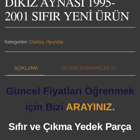
DİKİZ AYNASI 1995-
2001 SIFIR YENİ ÜRÜN
Kategoriler:
Elantra
,
Hyundai
AÇIKLAMA
DEĞERLENDIRMELER (0)
Güncel Fiyatları Öğrenmek
için Bizi
ARAYINIZ.
Sıfır ve Çıkma Yedek Parça