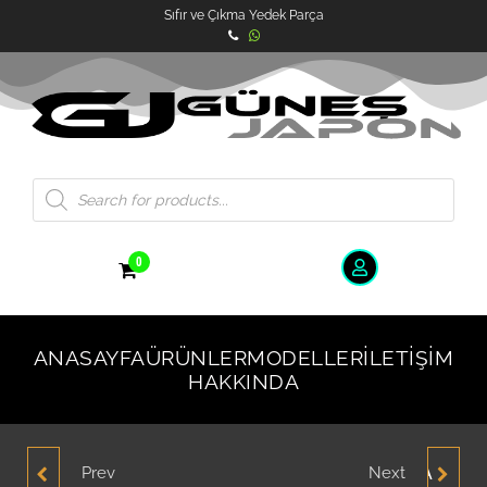
Sıfır ve Çıkma Yedek Parça
0
ANASAYFA
ÜRÜNLER
MODELLER
İLETIŞIM
HAKKINDA
Prev
Next
HYUNDAİ ELANTRA 1.8
TOYOTA COROLLA ARKA