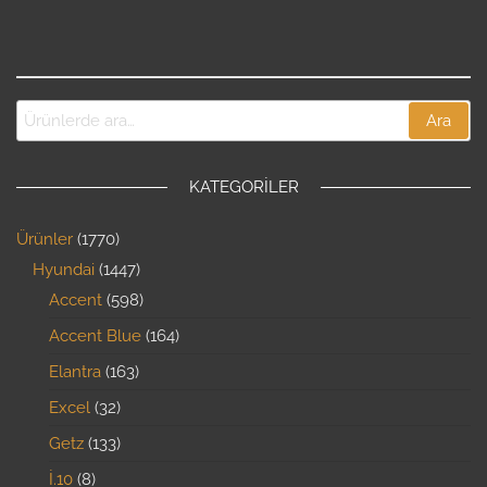
Ara
KATEGORILER
Ürünler
1770
Hyundai
1447
Accent
598
Accent Blue
164
Elantra
163
Excel
32
Getz
133
İ.10
8