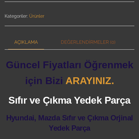
Kategoriler:
Ürünler
AÇIKLAMA
DEĞERLENDIRMELER (0)
Güncel Fiyatları Öğrenmek
için Bizi
ARAYINIZ.
Sıfır ve Çıkma Yedek Parça
Hyundai, Mazda Sıfır ve Çıkma Orjinal
Yedek Parça