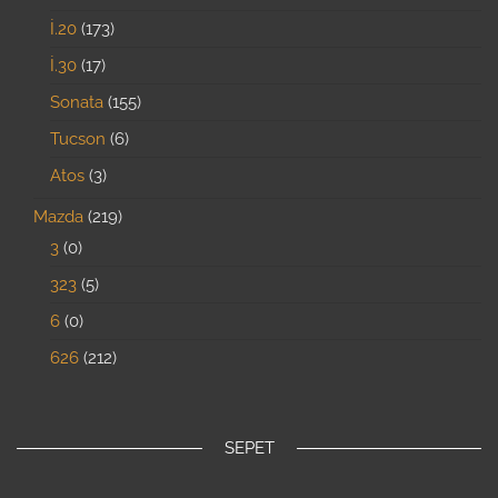
İ.20
173
İ.30
17
Sonata
155
Tucson
6
Atos
3
Mazda
219
3
0
323
5
6
0
626
212
SEPET