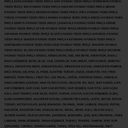
PARÇA KARS HYUNDAİ YEDEK PARÇA AĞRI HYUNDAİ YEDEK PARÇA
DİYARBAKIR HYUNDAİ
YEDEK PARÇA VAN HYUNDAİ YEDEK PARÇA HAKKARİ HYUNDAİ YEDEK PARÇA ŞIRNAK
HYUNDAİ YEDEK PARÇA MARDİN HYUNDAİ YEDEK PARÇA URFA HYUNDAİ YEDEK PARÇA
TUNCELİ HYUNDAİ YEDEK PARÇA MANİSA HYUNDAİ YEDEK PARÇA DENİZLİ HYUNDAİ YEDEK
PARÇA ISPARTA HYUNDAİ YEDEK PARÇA ÇANAKKALE HYUNDAİ YEDEK PARÇA EDİRNE
HYUNDAİ YEDEK PARÇA AFYON HYUNDAİ YEDEK PARÇA MERSİN HYUNDAİ YEDEK PARÇA
ADIYAMAN HYUNDAİ YEDEK
PARÇA ELAZIĞ HYUNDAİ YEDEK PARÇA KARABÜK HYUNDAİ
YEDEK PARÇA SAMSUN HYUNDAİ YEDEK PARÇA KASTAMONU HYUNDAİ YEDEK PARÇA
GÜMÜŞHANE HYUNDAİ YEDEK PARÇA MUŞ HYUNDAİ YEDEK PARÇA SAKARYA HYUNDAİ
YEDEK PARÇA YALOVA HYUNDAİ YEDEK PARÇA MUĞLA HYUNDAİ YEDEK PARÇA ERZURUM
HYUNDAİ YEDEK PARÇA AİRBAG, AİRBAG BEYNİ, ABS, ABS BEYNİ, AMORTİSÖR, BAGAJ,
BAGAJ DÖŞEMESİ, BEYİN, BLOK, CAM, ÇAMURLUK, DAVLUMBAZ, DEPO KAPAĞI, DEBRİYAJ
PEDALI, DİREKSİYON SİMİDİ, DİREKSİYON MİLİ, DİREKSİYON KUTUSU, DİREKSİYON POMPASI,
DİKİZ AYNASI, DIŞ AYNA, EL FRENİ, ELEKTRİK TESİSATI, EGZOZ, ENJEKTÖR,
FAR, FREN
MERKEZİ, FREN PEDALI, FREN TELİ, GAZ PEDALI, GÖĞÜS, GÖSTERGE PANELİ, GÜNEŞLİK,
HAVALANDIRMA IZGARASI, HAVA FİLTRE KUTUSU, HELEZON YAY, JANT, JANT KAPAĞI, KAPI,
KAPI DÖŞEMESİ, KAPI CAMI, KAPI CAM MOTORU, KAPI DÜŞMESİ, KAPI FİTİLİ, KAPI AÇMA
KOLU, KAPI TESİSATI, KAPI KİLİDİ, KAPUT, KONTAK, KOLTUK, KOLTUK DÖŞEMESİ, KLİMA,
KLİMA KOMPRESÖRÜ, KALORİFER KUTUSU, KÜRBÜRTÖR KAPAĞI, LASTİK, MOTOR, MOTOR
TESİSATI, MOTOR KULAĞI, MARŞ DİNAMOSU, ÖN PANEL, PARK LAMBASI, PANJUR, PİSTON,
RADYATÖR, RADYATÖR FANI, STOP,SALINCAK, SİNYAL, SİNYAL KOLU, SİLECEK KOLU,
SİLİNDİR KAPAĞI, SİLECEK MOTORU, ŞANZIMAN, ŞAMANDRA, ŞASİ, ŞARJ DİNAMOSU, TAVAN
LAMBASI, TAVAN DÖŞEMESİ, TABAN DÖŞEMESİ, TAŞIYICI, TRAVERS, TAMPON, TEYP, TEYP
ÇERÇEVEDİ, TORPİDO, TORPİDO KAPAĞI, TURBO, VİTES TELİ, WESTİNGHOUSE, YAKIT