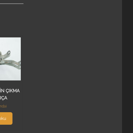
İN ÇIKMA
RÇA
ndai
oku