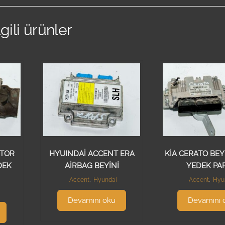
lgili ürünler
OTOR
HYUINDAİ ACCENT ERA
KİA CERATO BEY
DEK
AİRBAG BEYİNİ
YEDEK PA
Accent
,
Hyundai
Accent
,
Hyu
Devamını oku
Devamını 