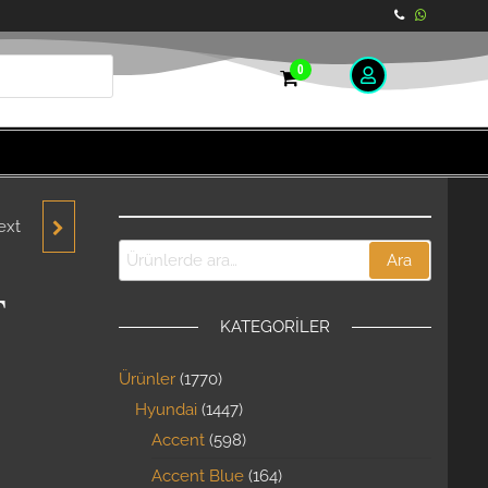
0
ext
A İÇ
Ara
-2001
T
KATEGORILER
Ürünler
1770
Hyundai
1447
Accent
598
Accent Blue
164