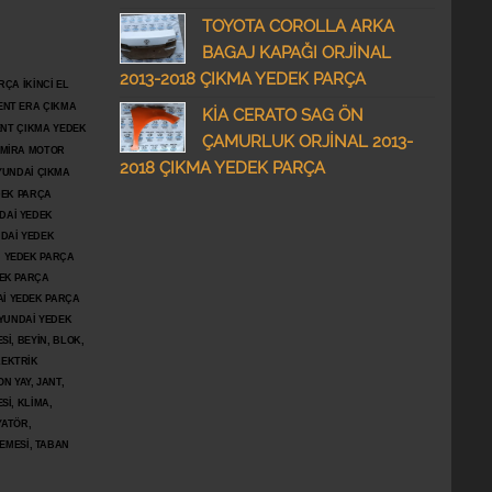
TOYOTA COROLLA ARKA
BAGAJ KAPAĞI ORJİNAL
2013-2018 ÇIKMA YEDEK PARÇA
ÇA İKİNCİ EL
ENT ERA ÇIKMA
KİA CERATO SAG ÖN
ENT ÇIKMA YEDEK
ÇAMURLUK ORJİNAL 2013-
DMİRA MOTOR
2018 ÇIKMA YEDEK PARÇA
YUNDAİ ÇIKMA
DEK PARÇA
DAİ YEDEK
DAİ YEDEK
İ YEDEK PARÇA
DEK PARÇA
İ YEDEK PARÇA
YUNDAİ YEDEK
İ, BEYİN, BLOK,
LEKTRİK
N YAY, JANT,
Sİ, KLİMA,
YATÖR,
ŞEMESİ, TABAN