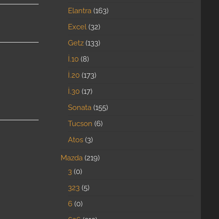
Elantra
163
Excel
32
Getz
133
İ.10
8
İ.20
173
İ.30
17
Sonata
155
Tucson
6
Atos
3
Mazda
219
3
0
323
5
6
0