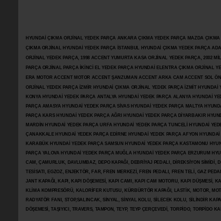
HYUNDAİ ÇIKMA ORJİNAL YEDEK PARÇA ANKARA ÇIKMA YEDEK PARÇA MAZDA ÇIKMA OR
ÇIKMA ORJİNAL HYUNDAİ YEDEK PARÇA İSTANBUL HYUNDAİ ÇIKMA YEDEK PARÇA AD
ORJİNAL YEDEK PARÇA, 1998 ACCENT YUMURTA KASA ORJİNAL YEDEK PARÇA, 2002 M
PARÇA ORJİNAL PARÇA İKİNCİ EL YEDEK PARÇA HYUNDAİ ELENTRA ÇIKMA ORJİNAL
ERA MOTOR ACCENT MOTOR
ACCENT ŞANZUMAN ACCENT ARKA CAM ACCENT SOL ÖN 
ORJİNAL YEDEK PARÇA İZMİR HYUNDAİ ÇIKMA ORJİNAL YEDEK PARÇA İZMİT HYUNDA
KONYA HYUNDAİ YEDEK PARÇA ANTALYA HYUNDAİ YEDEK PARÇA ALANYA HYUNDAİ YE
PARÇA AMASYA HYUNDAİ YEDEK PARÇA SİVAS HYUNDAİ YEDEK PARÇA MALTYA HYUN
PARÇA KARS HYUNDAİ YEDEK PARÇA AĞRI HYUNDAİ YEDEK PARÇA
DİYARBAKIR HYUN
MARDİN HYUNDAİ YEDEK PARÇA URFA HYUNDAİ YEDEK PARÇA TUNCELİ HYUNDAİ YEDE
ÇANAKKALE HYUNDAİ YEDEK PARÇA EDİRNE HYUNDAİ YEDEK PARÇA AFYON HYUNDAİ
KARABÜK HYUNDAİ YEDEK PARÇA SAMSUN HYUNDAİ YEDEK PARÇA KASTAMONU HYUN
PARÇA YALOVA HYUNDAİ YEDEK PARÇA MUĞLA HYUNDAİ YEDEK PARÇA ERZURUM HYUNDA
CAM, ÇAMURLUK, DAVLUMBAZ, DEPO KAPAĞI, DEBRİYAJ PEDALI, DİREKSİYON SİMİDİ, Dİ
TESİSATI, EGZOZ, ENJEKTÖR,
FAR, FREN MERKEZİ, FREN PEDALI, FREN TELİ, GAZ PEDA
JANT KAPAĞI, KAPI, KAPI DÖŞEMESİ, KAPI CAMI, KAPI CAM MOTORU, KAPI DÜŞMESİ, KAP
KLİMA KOMPRESÖRÜ, KALORİFER KUTUSU, KÜRBÜRTÖR KAPAĞI, LASTİK, MOTOR, MOTO
RADYATÖR FANI, STOP,SALINCAK, SİNYAL, SİNYAL KOLU, SİLECEK KOLU, SİLİNDİR KA
DÖŞEMESİ, TAŞIYICI, TRAVERS, TAMPON, TEYP, TEYP ÇERÇEVEDİ, TORPİDO, TORPİDO KA