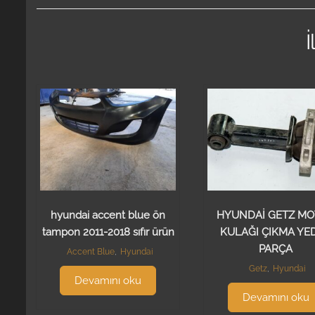
İ
hyundai accent blue ön
HYUNDAİ GETZ M
tampon 2011-2018 sıfır ürün
KULAĞI ÇIKMA YE
PARÇA
Accent Blue
,
Hyundai
Getz
,
Hyundai
Devamını oku
Devamını oku