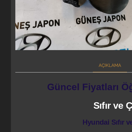
AÇIKLAMA
Güncel Fiyatları Ö
Sıfır ve
Hyundai Sıfır v