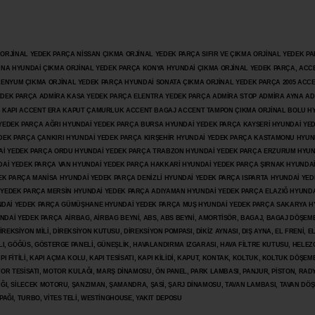
JİNAL YEDEK PARÇA NİSSAN ÇIKMA ORJİNAL YEDEK PARÇA SIFIR VE ÇIKMA ORJİNAL YEDEK PAR
ANA HYUNDAİ ÇIKMA ORJİNAL YEDEK PARÇA KONYA HYUNDAİ ÇIKMA ORJİNAL YEDEK PARÇA, ACC
İLENYUM ÇIKMA ORJİNAL YEDEK PARÇA HYUNDAİ SONATA ÇIKMA ORJİNAL YEDEK PARÇA 2005 ACC
 YEDEK PARÇA ADMİRA KASA YEDEK PARÇA ELENTRA YEDEK PARÇA ADMİRA STOP ADMİRA AYNA A
KAPI ACCENT ERA KAPUT ÇAMURLUK ACCENT BAGAJ ACCENT TAMPON ÇIKMA ORJİNAL BOLU H
İ YEDEK PARÇA AĞRI HYUNDAİ YEDEK PARÇA BURSA HYUNDAİ YEDEK PARÇA KAYSERİ HYUNDAİ YE
DEK PARÇA ÇANKIRI HYUNDAİ YEDEK PARÇA KIRŞEHİR HYUNDAİ YEDEK PARÇA KASTAMONU HYUN
DAİ YEDEK PARÇA ORDU HYUNDAİ YEDEK PARÇA TRABZON HYUNDAİ YEDEK PARÇA ERZURUM HYUN
DAİ YEDEK PARÇA VAN HYUNDAİ YEDEK PARÇA HAKKARİ HYUNDAİ YEDEK PARÇA ŞIRNAK HYUNDA
K PARÇA MANİSA HYUNDAİ YEDEK PARÇA DENİZLİ HYUNDAİ YEDEK PARÇA ISPARTA HYUNDAİ YE
 YEDEK PARÇA MERSİN HYUNDAİ YEDEK PARÇA ADIYAMAN HYUNDAİ YEDEK
PARÇA ELAZIĞ HYUNDA
DAİ YEDEK PARÇA GÜMÜŞHANE HYUNDAİ YEDEK PARÇA MUŞ HYUNDAİ YEDEK PARÇA SAKARYA H
İ YEDEK PARÇA AİRBAG, AİRBAG BEYNİ, ABS, ABS BEYNİ, AMORTİSÖR, BAGAJ, BAGAJ DÖŞEMES
REKSİYON MİLİ, DİREKSİYON KUTUSU, DİREKSİYON POMPASI, DİKİZ AYNASI, DIŞ AYNA, EL FRENİ, E
LI, GÖĞÜS, GÖSTERGE PANELİ, GÜNEŞLİK, HAVALANDIRMA IZGARASI, HAVA FİLTRE KUTUSU, HELEZO
I FİTİLİ, KAPI AÇMA KOLU, KAPI TESİSATI, KAPI KİLİDİ, KAPUT, KONTAK, KOLTUK, KOLTUK DÖŞEME
R TESİSATI, MOTOR KULAĞI, MARŞ DİNAMOSU, ÖN PANEL, PARK LAMBASI, PANJUR, PİSTON, RAD
PAĞI, SİLECEK MOTORU, ŞANZIMAN, ŞAMANDRA, ŞASİ, ŞARJ DİNAMOSU, TAVAN LAMBASI, TAVAN DÖ
PAĞI, TURBO, VİTES TELİ, WESTİNGHOUSE, YAKIT DEPOSU