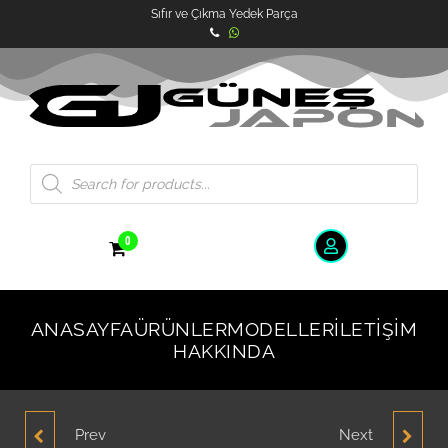
Sıfır ve Çıkma Yedek Parça
0
ANASAYFA
ÜRÜNLER
MODELLER
İLETIŞIM
HAKKINDA
Prev
Next
HYUNDAİ SONATA ÖN
MAZDA 323 FAR SİNYAL