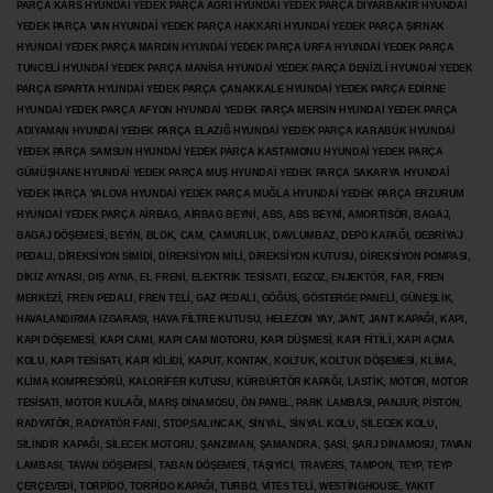
PARÇA KARS HYUNDAİ YEDEK PARÇA AĞRI HYUNDAİ YEDEK PARÇA
DİYARBAKIR HYUNDAİ
YEDEK PARÇA VAN HYUNDAİ YEDEK PARÇA HAKKARİ HYUNDAİ YEDEK PARÇA ŞIRNAK
HYUNDAİ YEDEK PARÇA MARDİN HYUNDAİ YEDEK PARÇA URFA HYUNDAİ YEDEK PARÇA
TUNCELİ HYUNDAİ YEDEK PARÇA MANİSA HYUNDAİ YEDEK PARÇA DENİZLİ HYUNDAİ YEDEK
PARÇA ISPARTA HYUNDAİ YEDEK PARÇA ÇANAKKALE HYUNDAİ YEDEK PARÇA EDİRNE
HYUNDAİ YEDEK PARÇA AFYON HYUNDAİ YEDEK PARÇA MERSİN HYUNDAİ YEDEK PARÇA
ADIYAMAN HYUNDAİ YEDEK
PARÇA ELAZIĞ HYUNDAİ YEDEK PARÇA KARABÜK HYUNDAİ
YEDEK PARÇA SAMSUN HYUNDAİ YEDEK PARÇA KASTAMONU HYUNDAİ YEDEK PARÇA
GÜMÜŞHANE HYUNDAİ YEDEK PARÇA MUŞ HYUNDAİ YEDEK PARÇA SAKARYA HYUNDAİ
YEDEK PARÇA YALOVA HYUNDAİ YEDEK PARÇA MUĞLA HYUNDAİ YEDEK PARÇA ERZURUM
HYUNDAİ YEDEK PARÇA AİRBAG, AİRBAG BEYNİ, ABS, ABS BEYNİ, AMORTİSÖR, BAGAJ,
BAGAJ DÖŞEMESİ, BEYİN, BLOK, CAM, ÇAMURLUK, DAVLUMBAZ, DEPO KAPAĞI, DEBRİYAJ
PEDALI, DİREKSİYON SİMİDİ, DİREKSİYON MİLİ, DİREKSİYON KUTUSU, DİREKSİYON POMPASI,
DİKİZ AYNASI, DIŞ AYNA, EL FRENİ, ELEKTRİK TESİSATI, EGZOZ, ENJEKTÖR,
FAR, FREN
MERKEZİ, FREN PEDALI, FREN TELİ, GAZ PEDALI, GÖĞÜS, GÖSTERGE PANELİ, GÜNEŞLİK,
HAVALANDIRMA IZGARASI, HAVA FİLTRE KUTUSU, HELEZON YAY, JANT, JANT KAPAĞI, KAPI,
KAPI DÖŞEMESİ, KAPI CAMI, KAPI CAM MOTORU, KAPI DÜŞMESİ, KAPI FİTİLİ, KAPI AÇMA
KOLU, KAPI TESİSATI, KAPI KİLİDİ, KAPUT, KONTAK, KOLTUK, KOLTUK DÖŞEMESİ, KLİMA,
KLİMA KOMPRESÖRÜ, KALORİFER KUTUSU, KÜRBÜRTÖR KAPAĞI, LASTİK, MOTOR, MOTOR
TESİSATI, MOTOR KULAĞI, MARŞ DİNAMOSU, ÖN PANEL, PARK LAMBASI, PANJUR, PİSTON,
RADYATÖR, RADYATÖR FANI, STOP,SALINCAK, SİNYAL, SİNYAL KOLU, SİLECEK KOLU,
SİLİNDİR KAPAĞI, SİLECEK MOTORU, ŞANZIMAN, ŞAMANDRA, ŞASİ, ŞARJ DİNAMOSU, TAVAN
LAMBASI, TAVAN DÖŞEMESİ, TABAN DÖŞEMESİ, TAŞIYICI, TRAVERS, TAMPON, TEYP, TEYP
ÇERÇEVEDİ, TORPİDO, TORPİDO KAPAĞI, TURBO, VİTES TELİ, WESTİNGHOUSE, YAKIT