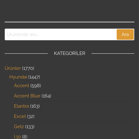
Ara
KATEGORILER
Ürünler
1770
Hyundai
1447
Accent
598
Accent Blue
164
Elantra
163
Excel
32
Getz
133
İ.10
8