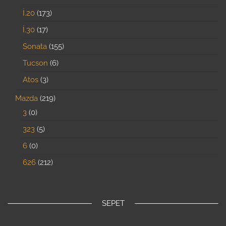
İ.20
173
İ.30
17
Sonata
155
Tucson
6
Atos
3
Mazda
219
3
0
323
5
6
0
626
212
SEPET