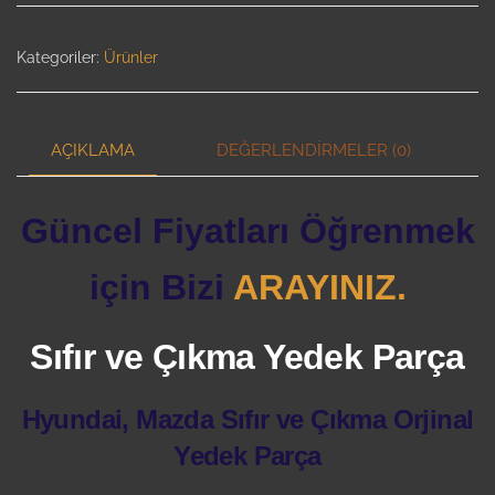
Kategoriler:
Ürünler
AÇIKLAMA
DEĞERLENDIRMELER (0)
Güncel Fiyatları Öğrenmek
için Bizi
ARAYINIZ.
Sıfır ve Çıkma Yedek Parça
Hyundai, Mazda Sıfır ve Çıkma Orjinal
Yedek Parça