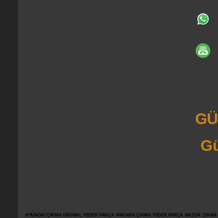
GÜ
Gü
HYUNDAİ ÇIKMA ORJİNAL YEDEK PARÇA ANKARA ÇIKMA YEDEK PARÇA MAZDA ÇIKMA OR