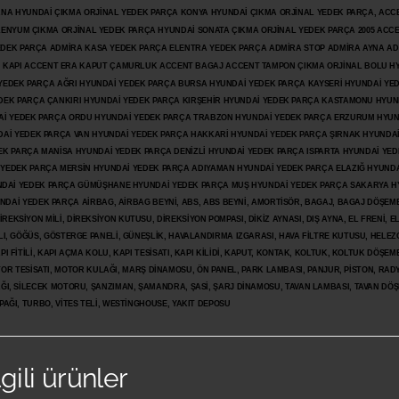
ANA HYUNDAİ ÇIKMA ORJİNAL YEDEK PARÇA KONYA HYUNDAİ ÇIKMA ORJİNAL YEDEK PARÇA, ACC
İLENYUM ÇIKMA ORJİNAL YEDEK PARÇA HYUNDAİ SONATA ÇIKMA ORJİNAL YEDEK PARÇA 2005 ACC
 YEDEK PARÇA ADMİRA KASA YEDEK PARÇA ELENTRA YEDEK PARÇA ADMİRA STOP ADMİRA AYNA A
KAPI ACCENT ERA KAPUT ÇAMURLUK ACCENT BAGAJ ACCENT TAMPON ÇIKMA ORJİNAL BOLU H
İ YEDEK PARÇA AĞRI HYUNDAİ YEDEK PARÇA BURSA HYUNDAİ YEDEK PARÇA KAYSERİ HYUNDAİ YE
DEK PARÇA ÇANKIRI HYUNDAİ YEDEK PARÇA KIRŞEHİR HYUNDAİ YEDEK PARÇA KASTAMONU HYUN
DAİ YEDEK PARÇA ORDU HYUNDAİ YEDEK PARÇA TRABZON HYUNDAİ YEDEK PARÇA ERZURUM HYUN
DAİ YEDEK PARÇA VAN HYUNDAİ YEDEK PARÇA HAKKARİ HYUNDAİ YEDEK PARÇA ŞIRNAK HYUNDA
K PARÇA MANİSA HYUNDAİ YEDEK PARÇA DENİZLİ HYUNDAİ YEDEK PARÇA ISPARTA HYUNDAİ YE
 YEDEK PARÇA MERSİN HYUNDAİ YEDEK PARÇA ADIYAMAN HYUNDAİ YEDEK
PARÇA ELAZIĞ HYUNDA
DAİ YEDEK PARÇA GÜMÜŞHANE HYUNDAİ YEDEK PARÇA MUŞ HYUNDAİ YEDEK PARÇA SAKARYA H
İ YEDEK PARÇA AİRBAG, AİRBAG BEYNİ, ABS, ABS BEYNİ, AMORTİSÖR, BAGAJ, BAGAJ DÖŞEMES
REKSİYON MİLİ, DİREKSİYON KUTUSU, DİREKSİYON POMPASI, DİKİZ AYNASI, DIŞ AYNA, EL FRENİ, E
LI, GÖĞÜS, GÖSTERGE PANELİ, GÜNEŞLİK, HAVALANDIRMA IZGARASI, HAVA FİLTRE KUTUSU, HELEZO
I FİTİLİ, KAPI AÇMA KOLU, KAPI TESİSATI, KAPI KİLİDİ, KAPUT, KONTAK, KOLTUK, KOLTUK DÖŞEME
R TESİSATI, MOTOR KULAĞI, MARŞ DİNAMOSU, ÖN PANEL, PARK LAMBASI, PANJUR, PİSTON, RAD
PAĞI, SİLECEK MOTORU, ŞANZIMAN, ŞAMANDRA, ŞASİ, ŞARJ DİNAMOSU, TAVAN LAMBASI, TAVAN DÖ
PAĞI, TURBO, VİTES TELİ, WESTİNGHOUSE, YAKIT DEPOSU
lgili ürünler