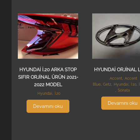
HYUNDAİ İ.20 ARKA STOP
HYUNDAİ ORJİNAL 
SIFIR ORJİNAL ÜRÜN 2021-
Accent
,
Accent
2022 MODEL
Blue
,
Getz
,
Hyundai
,
İ.10
,
,
Sonata
Hyundai
,
İ.20
Devamını oku
Devamını oku