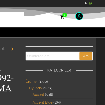
0
ext
A
Ara
A
KATEGORILER
-1994
92-
Ürünler
1770
YEDEK
KMA
Hyundai
1447
Accent
598
Accent Blue
164