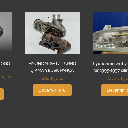
LOGO
HYUNDAİ GETZ TURBO
hyundai accent y
ÇIKMA YEDEK PARÇA
far 1995-1997 sıfı
İ.20
,
İ.30
Getz
,
Hyundai
Accent
,
Hyu
Devamını oku
Devamını 