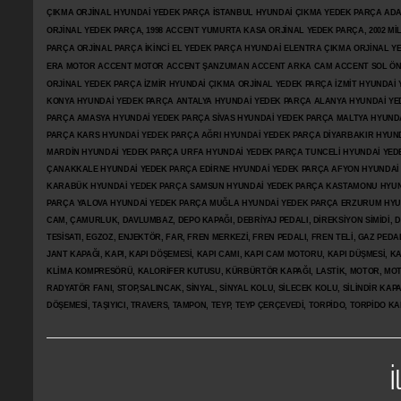
ÇIKMA ORJİNAL HYUNDAİ YEDEK PARÇA İSTANBUL HYUNDAİ ÇIKMA YEDEK PARÇA AD
ORJİNAL YEDEK PARÇA, 1998 ACCENT YUMURTA KASA ORJİNAL YEDEK PARÇA, 2002 M
PARÇA ORJİNAL PARÇA İKİNCİ EL YEDEK PARÇA HYUNDAİ ELENTRA ÇIKMA ORJİNAL
ERA MOTOR ACCENT MOTOR
ACCENT ŞANZUMAN ACCENT ARKA CAM ACCENT SOL ÖN 
ORJİNAL YEDEK PARÇA İZMİR HYUNDAİ ÇIKMA ORJİNAL YEDEK PARÇA İZMİT HYUNDA
KONYA HYUNDAİ YEDEK PARÇA ANTALYA HYUNDAİ YEDEK PARÇA ALANYA HYUNDAİ YE
PARÇA AMASYA HYUNDAİ YEDEK PARÇA SİVAS HYUNDAİ YEDEK PARÇA MALTYA HYUN
PARÇA KARS HYUNDAİ YEDEK PARÇA AĞRI HYUNDAİ YEDEK PARÇA
DİYARBAKIR HYUN
MARDİN HYUNDAİ YEDEK PARÇA URFA HYUNDAİ YEDEK PARÇA TUNCELİ HYUNDAİ YEDE
ÇANAKKALE HYUNDAİ YEDEK PARÇA EDİRNE HYUNDAİ YEDEK PARÇA AFYON HYUNDAİ
KARABÜK HYUNDAİ YEDEK PARÇA SAMSUN HYUNDAİ YEDEK PARÇA KASTAMONU HYUN
PARÇA YALOVA HYUNDAİ YEDEK PARÇA MUĞLA HYUNDAİ YEDEK PARÇA ERZURUM HYUNDA
CAM, ÇAMURLUK, DAVLUMBAZ, DEPO KAPAĞI, DEBRİYAJ PEDALI, DİREKSİYON SİMİDİ, Dİ
TESİSATI, EGZOZ, ENJEKTÖR,
FAR, FREN MERKEZİ, FREN PEDALI, FREN TELİ, GAZ PEDA
JANT KAPAĞI, KAPI, KAPI DÖŞEMESİ, KAPI CAMI, KAPI CAM MOTORU, KAPI DÜŞMESİ, KAP
KLİMA KOMPRESÖRÜ, KALORİFER KUTUSU, KÜRBÜRTÖR KAPAĞI, LASTİK, MOTOR, MOTO
RADYATÖR FANI, STOP,SALINCAK, SİNYAL, SİNYAL KOLU, SİLECEK KOLU, SİLİNDİR KA
DÖŞEMESİ, TAŞIYICI, TRAVERS, TAMPON, TEYP, TEYP ÇERÇEVEDİ, TORPİDO, TORPİDO KA
İ