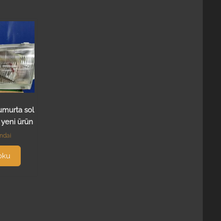
umurta sol
r yeni ürün
ndai
oku