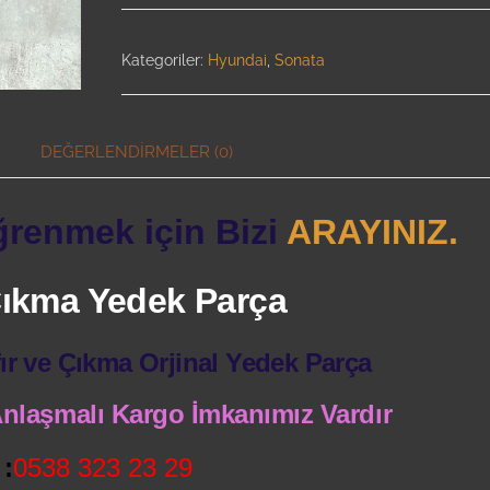
Kategoriler:
Hyundai
,
Sonata
DEĞERLENDIRMELER (0)
ğrenmek için Bizi
ARAYINIZ.
 Çıkma Yedek Parça
ır ve Çıkma Orjinal Yedek Parça
 Anlaşmalı Kargo İmkanımız Vardır
:
0538 323 23 29