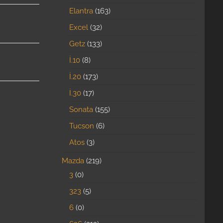
Elantra
163
Excel
32
Getz
133
İ.10
8
İ.20
173
İ.30
17
Sonata
155
Tucson
6
Atos
3
Mazda
219
3
0
323
5
6
0