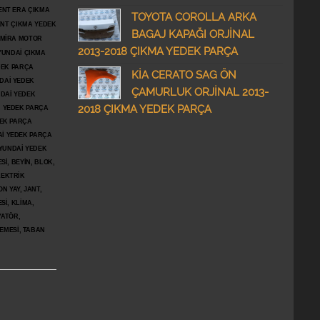
ENT ERA ÇIKMA
TOYOTA COROLLA ARKA
ENT ÇIKMA YEDEK
BAGAJ KAPAĞI ORJİNAL
DMİRA MOTOR
2013-2018 ÇIKMA YEDEK PARÇA
YUNDAİ ÇIKMA
DEK PARÇA
KİA CERATO SAG ÖN
DAİ YEDEK
ÇAMURLUK ORJİNAL 2013-
DAİ YEDEK
2018 ÇIKMA YEDEK PARÇA
İ YEDEK PARÇA
DEK PARÇA
İ YEDEK PARÇA
YUNDAİ YEDEK
İ, BEYİN, BLOK,
LEKTRİK
N YAY, JANT,
Sİ, KLİMA,
YATÖR,
ŞEMESİ, TABAN