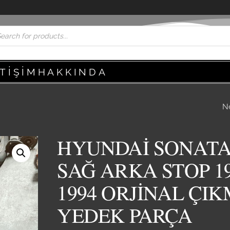
ETIŞIM
HAKKINDA
N
HYUNDAİ SONAT
BAĞAJ STOP
HYUNDAİ SONAT
REFLEKTÖRÜ 1992
SAĞ ARKA STOP 19
ORJİNAL ÇIKMA 
1994 ORJİNAL ÇI
YEDEK PARÇA
PARÇA