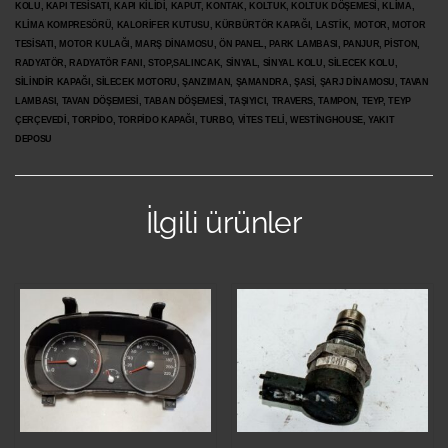
KOLU, KAPI TESİSATI, KAPI KİLİDİ, KAPUT, KONTAK, KOLTUK, KOLTUK DÖŞEMESİ, KLİMA,
KLİMA KOMPRESÖRÜ, KALORİFER KUTUSU, KÜRBÜRTÖR KAPAĞI, LASTİK, MOTOR, MOTOR
TESİSATI, MOTOR KULAĞI, MARŞ DİNAMOSU, ÖN PANEL, PARK LAMBASI, PANJUR, PİSTON,
RADYATÖR, RADYATÖR FANI, STOP,SALINCAK, SİNYAL, SİNYAL KOLU, SİLECEK KOLU,
SİLİNDİR KAPAĞI, SİLECEK MOTORU, ŞANZIMAN, ŞAMANDRA, ŞASİ, ŞARJ DİNAMOSU, TAVAN
LAMBASI, TAVAN DÖŞEMESİ, TABAN DÖŞEMESİ, TAŞIYICI, TRAVERS, TAMPON, TEYP, TEYP
ÇERÇEVEDİ, TORPİDO, TORPİDO KAPAĞI, TURBO, VİTES TELİ, WESTİNGHOUSE, YAKIT
DEPOSU
İlgili ürünler