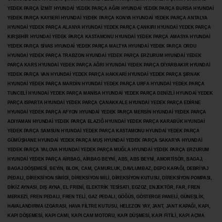
YEDEK PARÇA İZMİT HYUNDAİ YEDEK PARÇA AĞRI HYUNDAİ YEDEK PARÇA BURSA HYUNDAİ
YEDEK PARÇA KAYSERİ HYUNDAİ YEDEK PARÇA KONYA HYUNDAİ YEDEK PARÇA ANTALYA
HYUNDAİ YEDEK PARÇA ALANYA HYUNDAİ YEDEK PARÇA ÇANKIRI HYUNDAİ YEDEK PARÇA
KIRŞEHİR HYUNDAİ YEDEK PARÇA KASTAMONU HYUNDAİ YEDEK PARÇA AMASYA HYUNDAİ
YEDEK PARÇA SİVAS HYUNDAİ YEDEK PARÇA MALTYA HYUNDAİ YEDEK PARÇA ORDU
HYUNDAİ YEDEK PARÇA TRABZON HYUNDAİ YEDEK PARÇA ERZURUM HYUNDAİ YEDEK
PARÇA KARS HYUNDAİ YEDEK PARÇA AĞRI HYUNDAİ YEDEK PARÇA
DİYARBAKIR HYUNDAİ
YEDEK PARÇA VAN HYUNDAİ YEDEK PARÇA HAKKARİ HYUNDAİ YEDEK PARÇA ŞIRNAK
HYUNDAİ YEDEK PARÇA MARDİN HYUNDAİ YEDEK PARÇA URFA HYUNDAİ YEDEK PARÇA
TUNCELİ HYUNDAİ YEDEK PARÇA MANİSA HYUNDAİ YEDEK PARÇA DENİZLİ HYUNDAİ YEDEK
PARÇA ISPARTA HYUNDAİ YEDEK PARÇA ÇANAKKALE HYUNDAİ YEDEK PARÇA EDİRNE
HYUNDAİ YEDEK PARÇA AFYON HYUNDAİ YEDEK PARÇA MERSİN HYUNDAİ YEDEK PARÇA
ADIYAMAN HYUNDAİ YEDEK
PARÇA ELAZIĞ HYUNDAİ YEDEK PARÇA KARABÜK HYUNDAİ
YEDEK PARÇA SAMSUN HYUNDAİ YEDEK PARÇA KASTAMONU HYUNDAİ YEDEK PARÇA
GÜMÜŞHANE HYUNDAİ YEDEK PARÇA MUŞ HYUNDAİ YEDEK PARÇA SAKARYA HYUNDAİ
YEDEK PARÇA YALOVA HYUNDAİ YEDEK PARÇA MUĞLA HYUNDAİ YEDEK PARÇA ERZURUM
HYUNDAİ YEDEK PARÇA AİRBAG, AİRBAG BEYNİ, ABS, ABS BEYNİ, AMORTİSÖR, BAGAJ,
BAGAJ DÖŞEMESİ, BEYİN, BLOK, CAM, ÇAMURLUK, DAVLUMBAZ, DEPO KAPAĞI, DEBRİYAJ
PEDALI, DİREKSİYON SİMİDİ, DİREKSİYON MİLİ, DİREKSİYON KUTUSU, DİREKSİYON POMPASI,
DİKİZ AYNASI, DIŞ AYNA, EL FRENİ, ELEKTRİK TESİSATI, EGZOZ, ENJEKTÖR,
FAR, FREN
MERKEZİ, FREN PEDALI, FREN TELİ, GAZ PEDALI, GÖĞÜS, GÖSTERGE PANELİ, GÜNEŞLİK,
HAVALANDIRMA IZGARASI, HAVA FİLTRE KUTUSU, HELEZON YAY, JANT, JANT KAPAĞI, KAPI,
KAPI DÖŞEMESİ, KAPI CAMI, KAPI CAM MOTORU, KAPI DÜŞMESİ, KAPI FİTİLİ, KAPI AÇMA