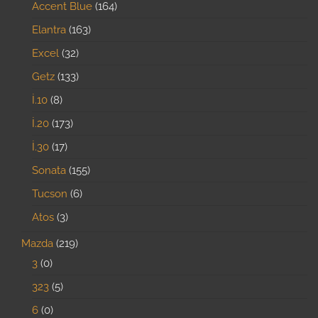
Accent Blue
164
Elantra
163
Excel
32
Getz
133
İ.10
8
İ.20
173
İ.30
17
Sonata
155
Tucson
6
Atos
3
Mazda
219
3
0
323
5
6
0