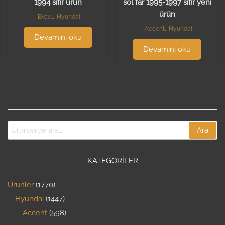
1994 sıfır ürün
sol far 1995-1997 sıfır yeni
ürün
Excel
,
Hyundai
Accent
,
Hyundai
Devamını oku
Devamını oku
Ara
KATEGORILER
Ürünler
1770
Hyundai
1447
Accent
598