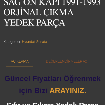
SAĞ ÖN KAPI 1991-1993
ORJİNAL ÇIKMA
YEDEK PARÇA
Kategoriler:
Hyundai
,
Sonata
AÇIKLAMA
DEĞERLENDIRMELER (0)
Güncel Fiyatları Öğrenmek
için Bizi
ARAYINIZ.