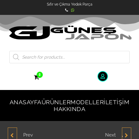
Sıfır ve Çıkma Yedek Parça
0
ANASAYFA
ÜRÜNLER
MODELLER
İLETIŞIM
HAKKINDA
Prev
Next
HYUNDAİ SONATA SOL
HYUNDAİ SONATA ARKA