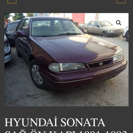
ÖN KAPI 1991-1993
BAGAJ KAPAĞI 1991-1993
ORJİNAL ÇIKMA YEDEK
ORJİNAL ÇIKMA YEDEK
PARÇA
PARÇA
HYUNDAİ SONATA