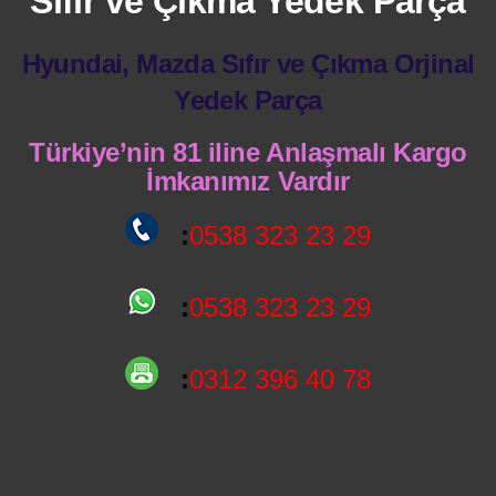
Sıfır ve Çıkma Yedek Parça
Hyundai, Mazda Sıfır ve Çıkma Orjinal
Yedek Parça
Türkiye’nin 81 iline Anlaşmalı Kargo
İmkanımız Vardır
:
0538 323 23 29
:
0538 323 23 29
:
0312 396 40 78