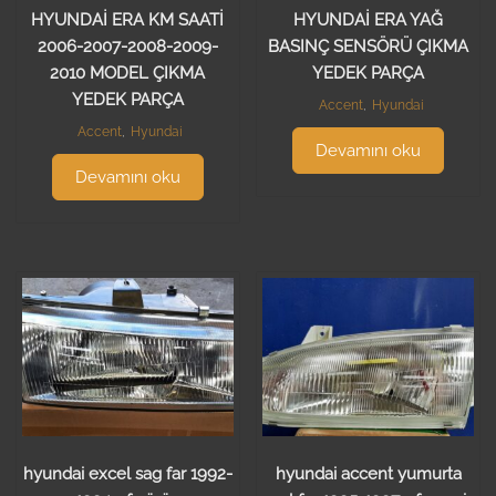
HYUNDAİ ERA KM SAATİ
HYUNDAİ ERA YAĞ
2006-2007-2008-2009-
BASINÇ SENSÖRÜ ÇIKMA
2010 MODEL ÇIKMA
YEDEK PARÇA
YEDEK PARÇA
Accent
,
Hyundai
Accent
,
Hyundai
Devamını oku
Devamını oku
hyundai excel sag far 1992-
hyundai accent yumurta