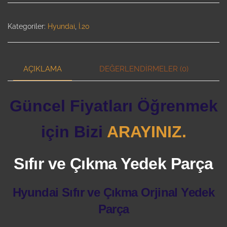
Kategoriler:
Hyundai
,
İ.20
AÇIKLAMA
DEĞERLENDIRMELER (0)
Güncel Fiyatları Öğrenmek
için Bizi
ARAYINIZ.
Sıfır ve Çıkma Yedek Parça
Hyundai Sıfır ve Çıkma Orjinal Yedek
Parça