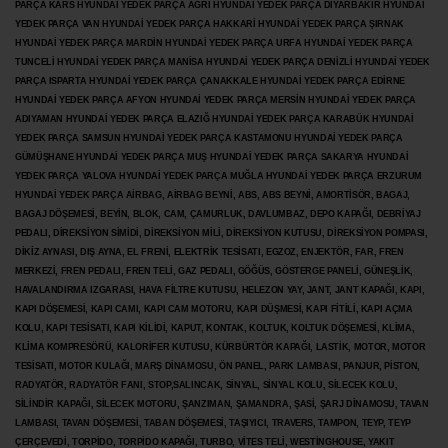
PARÇA KARS HYUNDAİ YEDEK PARÇA AĞRI HYUNDAİ YEDEK PARÇA
DİYARBAKIR HYUNDAİ
YEDEK PARÇA VAN HYUNDAİ YEDEK PARÇA HAKKARİ HYUNDAİ YEDEK PARÇA ŞIRNAK
HYUNDAİ YEDEK PARÇA MARDİN HYUNDAİ YEDEK PARÇA URFA HYUNDAİ YEDEK PARÇA
TUNCELİ HYUNDAİ YEDEK PARÇA MANİSA HYUNDAİ YEDEK PARÇA DENİZLİ HYUNDAİ YEDEK
PARÇA ISPARTA HYUNDAİ YEDEK PARÇA ÇANAKKALE HYUNDAİ YEDEK PARÇA EDİRNE
HYUNDAİ YEDEK PARÇA AFYON HYUNDAİ YEDEK PARÇA MERSİN HYUNDAİ YEDEK PARÇA
ADIYAMAN HYUNDAİ YEDEK
PARÇA ELAZIĞ HYUNDAİ YEDEK PARÇA KARABÜK HYUNDAİ
YEDEK PARÇA SAMSUN HYUNDAİ YEDEK PARÇA KASTAMONU HYUNDAİ YEDEK PARÇA
GÜMÜŞHANE HYUNDAİ YEDEK PARÇA MUŞ HYUNDAİ YEDEK PARÇA SAKARYA HYUNDAİ
YEDEK PARÇA YALOVA HYUNDAİ YEDEK PARÇA MUĞLA HYUNDAİ YEDEK PARÇA ERZURUM
HYUNDAİ YEDEK PARÇA AİRBAG, AİRBAG BEYNİ, ABS, ABS BEYNİ, AMORTİSÖR, BAGAJ,
BAGAJ DÖŞEMESİ, BEYİN, BLOK, CAM, ÇAMURLUK, DAVLUMBAZ, DEPO KAPAĞI, DEBRİYAJ
PEDALI, DİREKSİYON SİMİDİ, DİREKSİYON MİLİ, DİREKSİYON KUTUSU, DİREKSİYON POMPASI,
DİKİZ AYNASI, DIŞ AYNA, EL FRENİ, ELEKTRİK TESİSATI, EGZOZ, ENJEKTÖR,
FAR, FREN
MERKEZİ, FREN PEDALI, FREN TELİ, GAZ PEDALI, GÖĞÜS, GÖSTERGE PANELİ, GÜNEŞLİK,
HAVALANDIRMA IZGARASI, HAVA FİLTRE KUTUSU, HELEZON YAY, JANT, JANT KAPAĞI, KAPI,
KAPI DÖŞEMESİ, KAPI CAMI, KAPI CAM MOTORU, KAPI DÜŞMESİ, KAPI FİTİLİ, KAPI AÇMA
KOLU, KAPI TESİSATI, KAPI KİLİDİ, KAPUT, KONTAK, KOLTUK, KOLTUK DÖŞEMESİ, KLİMA,
KLİMA KOMPRESÖRÜ, KALORİFER KUTUSU, KÜRBÜRTÖR KAPAĞI, LASTİK, MOTOR, MOTOR
TESİSATI, MOTOR KULAĞI, MARŞ DİNAMOSU, ÖN PANEL, PARK LAMBASI, PANJUR, PİSTON,
RADYATÖR, RADYATÖR FANI, STOP,SALINCAK, SİNYAL, SİNYAL KOLU, SİLECEK KOLU,
SİLİNDİR KAPAĞI, SİLECEK MOTORU, ŞANZIMAN, ŞAMANDRA, ŞASİ, ŞARJ DİNAMOSU, TAVAN
LAMBASI, TAVAN DÖŞEMESİ, TABAN DÖŞEMESİ, TAŞIYICI, TRAVERS, TAMPON, TEYP, TEYP
ÇERÇEVEDİ, TORPİDO, TORPİDO KAPAĞI, TURBO, VİTES TELİ, WESTİNGHOUSE, YAKIT