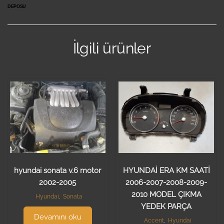
DEPOSU
İlgili ürünler
hyundai sonata v.6 motor
HYUNDAİ ERA KM SAATİ
2002-2005
2006-2007-2008-2009-
2010 MODEL ÇIKMA
Hyundai
,
Sonata
YEDEK PARÇA
Devamını oku
Accent
,
Hyundai