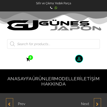
Sıfır ve Çıkma Yedek Parça
0
ANASAYFA
ÜRÜNLER
MODELLER
İLETIŞIM
HAKKINDA
Prev
Next
HYUNDAİ ACCENT
HYUNDAİ İ20 SAĞ ÖN