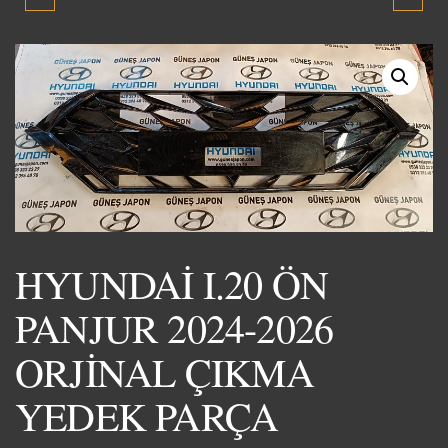
YUMURTA KASA MOTOR
SİS FARI LAMBASI 2024-
ÜST KÜLBÜTÖR KAPAGI
2026 ORJİNAL ÇIKMA
1995-2000 SIFIR YENİ
YEDEK PARÇA
ÜRÜN
HYUNDAİ I.20 ÖN
PANJUR 2024-2026
ORJİNAL ÇIKMA
YEDEK PARÇA