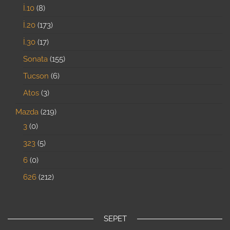
İ.10
8
İ.20
173
İ.30
17
Sonata
155
Tucson
6
Atos
3
Mazda
219
3
0
323
5
6
0
626
212
SEPET