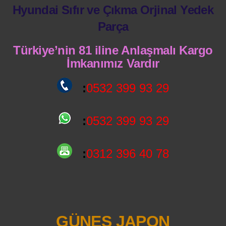
Hyundai Sıfır ve Çıkma Orjinal Yedek
Parça
Türkiye’nin 81 iline Anlaşmalı Kargo
İmkanımız Vardır
:
0532 399 93 29
:
0532 399 93 29
:
0312 396 40 78
GÜNEŞ JAPON