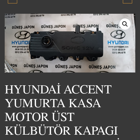
MOTOR ÜST
PANJUR 2024-2026
KÜLBÜTÖR KAPAĞI
ORJİNAL ÇIKMA YEDEK
2003-2005 SIFIR YENİ
PARÇA
ÜRÜN
HYUNDAİ ACCENT
YUMURTA KASA
MOTOR ÜST
KÜLBÜTÖR KAPAGI