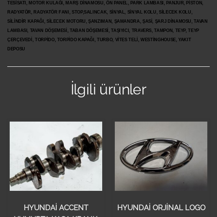
TESİSATI, MOTOR KULAĞI, MARŞ DİNAMOSU, ÖN PANEL, PARK LAMBASI, PANJUR, PİSTON,
RADYATÖR, RADYATÖR FANI, STOP,SALINCAK, SİNYAL, SİNYAL KOLU, SİLECEK KOLU,
SİLİNDİR KAPAĞI, SİLECEK MOTORU, ŞANZIMAN, ŞAMANDRA, ŞASİ, ŞARJ DİNAMOSU, TAVAN
LAMBASI, TAVAN DÖŞEMESİ, TABAN DÖŞEMESİ, TAŞIYICI, TRAVERS, TAMPON, TEYP, TEYP
ÇERÇEVEDİ, TORPİDO, TORPİDO KAPAĞI, TURBO, VİTES TELİ, WESTİNGHOUSE, YAKIT
DEPOSU
İlgili ürünler
HYUNDAİ ACCENT
HYUNDAİ ORJİNAL LOGO