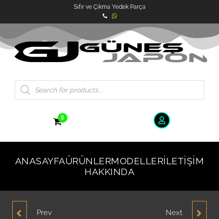
Sıfır ve Çıkma Yedek Parça
0
ANASAYFA
ÜRÜNLER
MODELLER
İLETIŞIM
HAKKINDA
Prev
Next
HYUNDAİ ADMİRA
HYUNDAİ I.20 ÖN