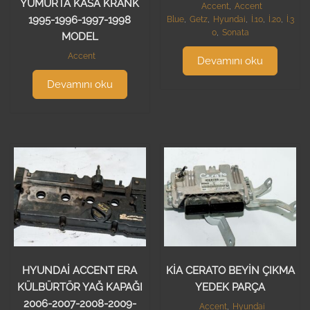
YUMURTA KASA KRANK
Accent
,
Accent
1995-1996-1997-1998
Blue
,
Getz
,
Hyundai
,
İ.10
,
İ.20
,
İ.3
0
,
Sonata
MODEL
Accent
Devamını oku
Devamını oku
HYUNDAİ ACCENT ERA
KİA CERATO BEYİN ÇIKMA
KÜLBÜRTÖR YAĞ KAPAĞI
YEDEK PARÇA
2006-2007-2008-2009-
Accent
,
Hyundai