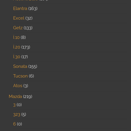
Elantra
163
Excel
32
Getz
133
İ.10
8
İ.20
173
İ.30
17
Sonata
155
Tucson
6
Atos
3
Mazda
219
3
0
323
5
6
0