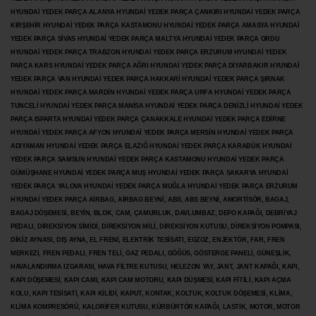
HYUNDAİ YEDEK PARÇA ALANYA HYUNDAİ YEDEK PARÇA ÇANKIRI HYUNDAİ YEDEK PARÇA
KIRŞEHİR HYUNDAİ YEDEK PARÇA KASTAMONU HYUNDAİ YEDEK PARÇA AMASYA HYUNDAİ
YEDEK PARÇA SİVAS HYUNDAİ YEDEK PARÇA MALTYA HYUNDAİ YEDEK PARÇA ORDU
HYUNDAİ YEDEK PARÇA TRABZON HYUNDAİ YEDEK PARÇA ERZURUM HYUNDAİ YEDEK
PARÇA KARS HYUNDAİ YEDEK PARÇA AĞRI HYUNDAİ YEDEK PARÇA
DİYARBAKIR HYUNDAİ
YEDEK PARÇA VAN HYUNDAİ YEDEK PARÇA HAKKARİ HYUNDAİ YEDEK PARÇA ŞIRNAK
HYUNDAİ YEDEK PARÇA MARDİN HYUNDAİ YEDEK PARÇA URFA HYUNDAİ YEDEK PARÇA
TUNCELİ HYUNDAİ YEDEK PARÇA MANİSA HYUNDAİ YEDEK PARÇA DENİZLİ HYUNDAİ YEDEK
PARÇA ISPARTA HYUNDAİ YEDEK PARÇA ÇANAKKALE HYUNDAİ YEDEK PARÇA EDİRNE
HYUNDAİ YEDEK PARÇA AFYON HYUNDAİ YEDEK PARÇA MERSİN HYUNDAİ YEDEK PARÇA
ADIYAMAN HYUNDAİ YEDEK
PARÇA ELAZIĞ HYUNDAİ YEDEK PARÇA KARABÜK HYUNDAİ
YEDEK PARÇA SAMSUN HYUNDAİ YEDEK PARÇA KASTAMONU HYUNDAİ YEDEK PARÇA
GÜMÜŞHANE HYUNDAİ YEDEK PARÇA MUŞ HYUNDAİ YEDEK PARÇA SAKARYA HYUNDAİ
YEDEK PARÇA YALOVA HYUNDAİ YEDEK PARÇA MUĞLA HYUNDAİ YEDEK PARÇA ERZURUM
HYUNDAİ YEDEK PARÇA AİRBAG, AİRBAG BEYNİ, ABS, ABS BEYNİ, AMORTİSÖR, BAGAJ,
BAGAJ DÖŞEMESİ, BEYİN, BLOK, CAM, ÇAMURLUK, DAVLUMBAZ, DEPO KAPAĞI, DEBRİYAJ
PEDALI, DİREKSİYON SİMİDİ, DİREKSİYON MİLİ, DİREKSİYON KUTUSU, DİREKSİYON POMPASI,
DİKİZ AYNASI, DIŞ AYNA, EL FRENİ, ELEKTRİK TESİSATI, EGZOZ, ENJEKTÖR,
FAR, FREN
MERKEZİ, FREN PEDALI, FREN TELİ, GAZ PEDALI, GÖĞÜS, GÖSTERGE PANELİ, GÜNEŞLİK,
HAVALANDIRMA IZGARASI, HAVA FİLTRE KUTUSU, HELEZON YAY, JANT, JANT KAPAĞI, KAPI,
KAPI DÖŞEMESİ, KAPI CAMI, KAPI CAM MOTORU, KAPI DÜŞMESİ, KAPI FİTİLİ, KAPI AÇMA
KOLU, KAPI TESİSATI, KAPI KİLİDİ, KAPUT, KONTAK, KOLTUK, KOLTUK DÖŞEMESİ, KLİMA,
KLİMA KOMPRESÖRÜ, KALORİFER KUTUSU, KÜRBÜRTÖR KAPAĞI, LASTİK, MOTOR, MOTOR