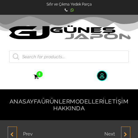
Sıfır ve Çıkma Yedek Parça
0
ANASAYFA
ÜRÜNLER
MODELLER
İLETIŞIM
HAKKINDA
Prev
Next
HYUNDAİ ACCENT
HYUNDAİ GETZ CAM