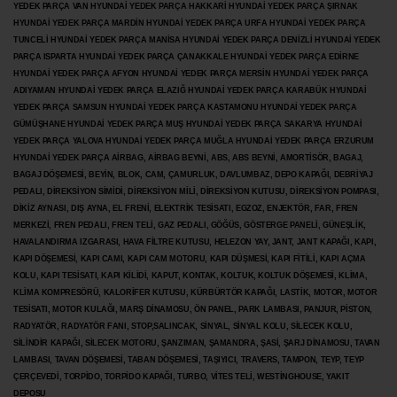
YEDEK PARÇA VAN HYUNDAİ YEDEK PARÇA HAKKARİ HYUNDAİ YEDEK PARÇA ŞIRNAK
HYUNDAİ YEDEK PARÇA MARDİN HYUNDAİ YEDEK PARÇA URFA HYUNDAİ YEDEK PARÇA
TUNCELİ HYUNDAİ YEDEK PARÇA MANİSA HYUNDAİ YEDEK PARÇA DENİZLİ HYUNDAİ YEDEK
PARÇA ISPARTA HYUNDAİ YEDEK PARÇA ÇANAKKALE HYUNDAİ YEDEK PARÇA EDİRNE
HYUNDAİ YEDEK PARÇA AFYON HYUNDAİ YEDEK PARÇA MERSİN HYUNDAİ YEDEK PARÇA
ADIYAMAN HYUNDAİ YEDEK
PARÇA ELAZIĞ HYUNDAİ YEDEK PARÇA KARABÜK HYUNDAİ
YEDEK PARÇA SAMSUN HYUNDAİ YEDEK PARÇA KASTAMONU HYUNDAİ YEDEK PARÇA
GÜMÜŞHANE HYUNDAİ YEDEK PARÇA MUŞ HYUNDAİ YEDEK PARÇA SAKARYA HYUNDAİ
YEDEK PARÇA YALOVA HYUNDAİ YEDEK PARÇA MUĞLA HYUNDAİ YEDEK PARÇA ERZURUM
HYUNDAİ YEDEK PARÇA AİRBAG, AİRBAG BEYNİ, ABS, ABS BEYNİ, AMORTİSÖR, BAGAJ,
BAGAJ DÖŞEMESİ, BEYİN, BLOK, CAM, ÇAMURLUK, DAVLUMBAZ, DEPO KAPAĞI, DEBRİYAJ
PEDALI, DİREKSİYON SİMİDİ, DİREKSİYON MİLİ, DİREKSİYON KUTUSU, DİREKSİYON POMPASI,
DİKİZ AYNASI, DIŞ AYNA, EL FRENİ, ELEKTRİK TESİSATI, EGZOZ, ENJEKTÖR,
FAR, FREN
MERKEZİ, FREN PEDALI, FREN TELİ, GAZ PEDALI, GÖĞÜS, GÖSTERGE PANELİ, GÜNEŞLİK,
HAVALANDIRMA IZGARASI, HAVA FİLTRE KUTUSU, HELEZON YAY, JANT, JANT KAPAĞI, KAPI,
KAPI DÖŞEMESİ, KAPI CAMI, KAPI CAM MOTORU, KAPI DÜŞMESİ, KAPI FİTİLİ, KAPI AÇMA
KOLU, KAPI TESİSATI, KAPI KİLİDİ, KAPUT, KONTAK, KOLTUK, KOLTUK DÖŞEMESİ, KLİMA,
KLİMA KOMPRESÖRÜ, KALORİFER KUTUSU, KÜRBÜRTÖR KAPAĞI, LASTİK, MOTOR, MOTOR
TESİSATI, MOTOR KULAĞI, MARŞ DİNAMOSU, ÖN PANEL, PARK LAMBASI, PANJUR, PİSTON,
RADYATÖR, RADYATÖR FANI, STOP,SALINCAK, SİNYAL, SİNYAL KOLU, SİLECEK KOLU,
SİLİNDİR KAPAĞI, SİLECEK MOTORU, ŞANZIMAN, ŞAMANDRA, ŞASİ, ŞARJ DİNAMOSU, TAVAN
LAMBASI, TAVAN DÖŞEMESİ, TABAN DÖŞEMESİ, TAŞIYICI, TRAVERS, TAMPON, TEYP, TEYP
ÇERÇEVEDİ, TORPİDO, TORPİDO KAPAĞI, TURBO, VİTES TELİ, WESTİNGHOUSE, YAKIT
DEPOSU