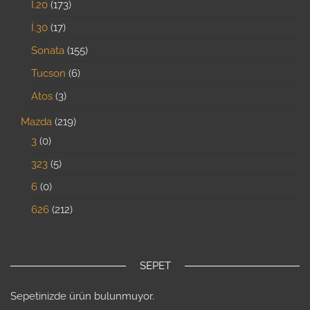
İ.20
173
İ.30
17
Sonata
155
Tucson
6
Atos
3
Mazda
219
3
0
323
5
6
0
626
212
SEPET
Sepetinizde ürün bulunmuyor.