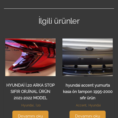
İlgili ürünler
HYUNDAİ İ.20 ARKA STOP
hyundai accent yumurta
SIFIR ORJİNAL ÜRÜN
kasa ön tampon 1995-2000
2021-2022 MODEL
sıfır ürün
Hyundai
,
İ.20
Accent
,
Hyundai
Devamını oku
Devamını oku