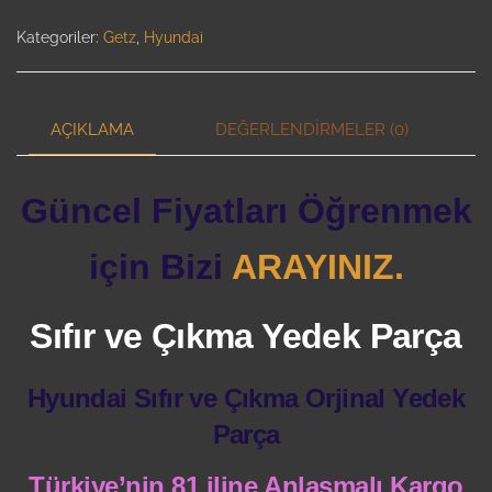
Kategoriler:
Getz
,
Hyundai
AÇIKLAMA
DEĞERLENDIRMELER (0)
Güncel Fiyatları Öğrenmek
için Bizi
ARAYINIZ.
Sıfır ve Çıkma Yedek Parça
Hyundai Sıfır ve Çıkma Orjinal Yedek
Parça
Türkiye’nin 81 iline Anlaşmalı Kargo