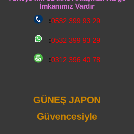
İmkanımız Vardır
:
0532 399 93 29
:
0532 399 93 29
:
0312 396 40 78
GÜNEŞ JAPON
Güvencesiyle