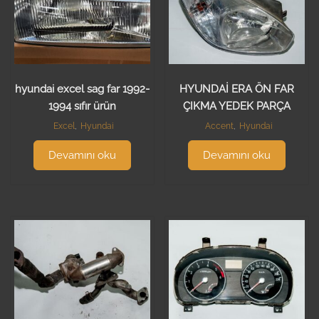
hyundai excel sag far 1992-
HYUNDAİ ERA ÖN FAR
1994 sıfır ürün
ÇIKMA YEDEK PARÇA
Excel
,
Hyundai
Accent
,
Hyundai
Devamını oku
Devamını oku