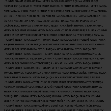
HYUNDAİ SONATA ÇIKMA ORJİNAL YEDEK PARÇA 2005 ACCENT ÇIKMA YEDEK PARÇA
ORJİNAL PARÇA İKİNCİ EL YEDEK PARÇA HYUNDAİ ELENTRA ÇIKMA ORJİNAL YEDEK PARÇA
ADMİRA KASA YEDEK PARÇA ELENTRA YEDEK PARÇA ADMİRA STOP ADMİRA AYNA ADMİRA
MOTOR ERA MOTOR ACCENT MOTOR
ACCENT ŞANZUMAN ACCENT ARKA CAM ACCENT SOL
ÖN KAPI ACCENT ERA KAPUT ÇAMURLUK ACCENT BAGAJ ACCENT TAMPON ÇIKMA
ORJİNAL BOLU HYUNDAİ ÇIKMA ORJİNAL YEDEK PARÇA İZMİR HYUNDAİ ÇIKMA ORJİNAL
YEDEK PARÇA İZMİT HYUNDAİ YEDEK PARÇA AĞRI HYUNDAİ YEDEK PARÇA BURSA HYUNDAİ
YEDEK PARÇA KAYSERİ HYUNDAİ YEDEK PARÇA KONYA HYUNDAİ YEDEK PARÇA ANTALYA
HYUNDAİ YEDEK PARÇA ALANYA HYUNDAİ YEDEK PARÇA ÇANKIRI HYUNDAİ YEDEK PARÇA
KIRŞEHİR HYUNDAİ YEDEK PARÇA KASTAMONU HYUNDAİ YEDEK PARÇA AMASYA HYUNDAİ
YEDEK PARÇA SİVAS HYUNDAİ YEDEK PARÇA MALTYA HYUNDAİ YEDEK PARÇA ORDU
HYUNDAİ YEDEK PARÇA TRABZON HYUNDAİ YEDEK PARÇA ERZURUM HYUNDAİ YEDEK
PARÇA KARS HYUNDAİ YEDEK PARÇA AĞRI HYUNDAİ YEDEK PARÇA
DİYARBAKIR HYUNDAİ
YEDEK PARÇA VAN HYUNDAİ YEDEK PARÇA HAKKARİ HYUNDAİ YEDEK PARÇA ŞIRNAK
HYUNDAİ YEDEK PARÇA MARDİN HYUNDAİ YEDEK PARÇA URFA HYUNDAİ YEDEK PARÇA
TUNCELİ HYUNDAİ YEDEK PARÇA MANİSA HYUNDAİ YEDEK PARÇA DENİZLİ HYUNDAİ YEDEK
PARÇA ISPARTA HYUNDAİ YEDEK PARÇA ÇANAKKALE HYUNDAİ YEDEK PARÇA EDİRNE
HYUNDAİ YEDEK PARÇA AFYON HYUNDAİ YEDEK PARÇA MERSİN HYUNDAİ YEDEK PARÇA
ADIYAMAN HYUNDAİ YEDEK
PARÇA ELAZIĞ HYUNDAİ YEDEK PARÇA KARABÜK HYUNDAİ
YEDEK PARÇA SAMSUN HYUNDAİ YEDEK PARÇA KASTAMONU HYUNDAİ YEDEK PARÇA
GÜMÜŞHANE HYUNDAİ YEDEK PARÇA MUŞ HYUNDAİ YEDEK PARÇA SAKARYA HYUNDAİ
YEDEK PARÇA YALOVA HYUNDAİ YEDEK PARÇA MUĞLA HYUNDAİ YEDEK PARÇA ERZURUM
HYUNDAİ YEDEK PARÇA AİRBAG, AİRBAG BEYNİ, ABS, ABS BEYNİ, AMORTİSÖR, BAGAJ,
BAGAJ DÖŞEMESİ, BEYİN, BLOK, CAM, ÇAMURLUK, DAVLUMBAZ, DEPO KAPAĞI, DEBRİYAJ