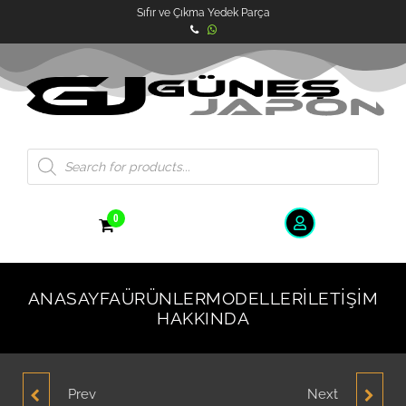
Sıfır ve Çıkma Yedek Parça
0
ANASAYFA
ÜRÜNLER
MODELLER
İLETIŞIM
HAKKINDA
Prev
Next
HYUNDAİ ACCENT
HYUNDAİ GETZ CAM