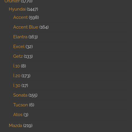
Ürünler
1770
Hyundai
1447
Accent
598
Accent Blue
164
Elantra
163
Excel
32
Getz
133
İ.10
8
İ.20
173
İ.30
17
Sonata
155
Tucson
6
Atos
3
Mazda
219