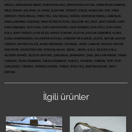
PEDALI, DİREKSİYON SİMİDİ, DİREKSİYON MİLİ, DİREKSİYON KUTUSU, DİREKSİYON POMPASI,
DİKİZ AYNASI, DIŞ AYNA, EL FRENİ, ELEKTRİK TESİSATI, EGZOZ, ENJEKTÖR,
FAR, FREN
MERKEZİ, FREN PEDALI, FREN TELİ, GAZ PEDALI, GÖĞÜS, GÖSTERGE PANELİ, GÜNEŞLİK,
HAVALANDIRMA IZGARASI, HAVA FİLTRE KUTUSU, HELEZON YAY, JANT, JANT KAPAĞI, KAPI,
KAPI DÖŞEMESİ, KAPI CAMI, KAPI CAM MOTORU, KAPI DÜŞMESİ, KAPI FİTİLİ, KAPI AÇMA
KOLU, KAPI TESİSATI, KAPI KİLİDİ, KAPUT, KONTAK, KOLTUK, KOLTUK DÖŞEMESİ, KLİMA,
KLİMA KOMPRESÖRÜ, KALORİFER KUTUSU, KÜRBÜRTÖR KAPAĞI, LASTİK, MOTOR, MOTOR
TESİSATI, MOTOR KULAĞI, MARŞ DİNAMOSU, ÖN PANEL, PARK LAMBASI, PANJUR, PİSTON,
RADYATÖR, RADYATÖR FANI, STOP,SALINCAK, SİNYAL, SİNYAL KOLU, SİLECEK KOLU,
SİLİNDİR KAPAĞI, SİLECEK MOTORU, ŞANZIMAN, ŞAMANDRA, ŞASİ, ŞARJ DİNAMOSU, TAVAN
LAMBASI, TAVAN DÖŞEMESİ, TABAN DÖŞEMESİ, TAŞIYICI, TRAVERS, TAMPON, TEYP, TEYP
ÇERÇEVEDİ, TORPİDO, TORPİDO KAPAĞI, TURBO, VİTES TELİ, WESTİNGHOUSE, YAKIT
DEPOSU
İlgili ürünler