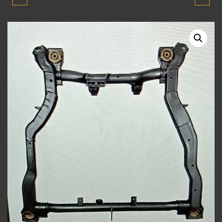
MİLENYUM ALT
SIYIRICI SOL ÖN KAPI
TRAVERS 2000-2001-
DIŞ ÇITASI 2003-2011
2002-2003 SIFIR YENİ
ORJİNAL SIFIR YENİ
ÜRÜN
ÜRÜN