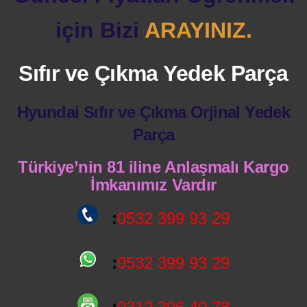
için Bizi
ARAYINIZ.
Sıfır ve Çıkma Yedek Parça
Hyundai Sıfır ve Çıkma Orjinal Yedek
Parça
Türkiye’nin 81 iline Anlaşmalı Kargo
İmkanımız Vardır
:
0532 399 93 29
:
0532 399 93 29