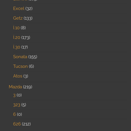
Excel
32
Getz
133
İ.10
8
İ.20
173
İ.30
17
Sonata
155
Tucson
6
Atos
3
Mazda
219
3
0
323
5
6
0
626
212