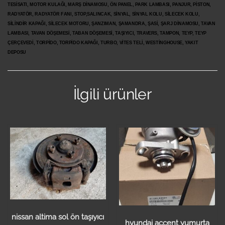
TESİSATI, MOTOR KULAĞI, MARŞ DİNAMOSU, ÖN PANEL, PARK LAMBASI, PANJUR, PİSTON,
RADYATÖR, RADYATÖR FANI, STOP,SALINCAK, SİNYAL, SİNYAL KOLU, SİLECEK KOLU,
SİLİNDİR KAPAĞI, SİLECEK MOTORU, ŞANZIMAN, ŞAMANDRA, ŞASİ, ŞARJ DİNAMOSU, TAVAN
LAMBASI, TAVAN DÖŞEMESİ, TABAN DÖŞEMESİ, TAŞIYICI, TRAVERS, TAMPON, TEYP, TEYP
ÇERÇEVEDİ, TORPİDO, TORPİDO KAPAĞI, TURBO, VİTES TELİ, WESTİNGHOUSE, YAKIT
DEPOSU
İlgili ürünler
nissan altima sol ön taşıyıcı
hyundai accent yumurta