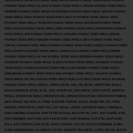
YEDEK PARÇA KAYSERİ HYUNDAİ YEDEK PARÇA KONYA HYUNDAİ YEDEK PARÇA ANTALYA
HYUNDAİ YEDEK PARÇA ALANYA HYUNDAİ YEDEK PARÇA ÇANKIRI HYUNDAİ YEDEK PARÇA
KIRŞEHİR HYUNDAİ YEDEK PARÇA KASTAMONU HYUNDAİ YEDEK PARÇA AMASYA HYUNDAİ
YEDEK PARÇA SİVAS HYUNDAİ YEDEK PARÇA MALTYA HYUNDAİ YEDEK PARÇA ORDU
HYUNDAİ YEDEK PARÇA TRABZON HYUNDAİ YEDEK PARÇA ERZURUM HYUNDAİ YEDEK
PARÇA KARS HYUNDAİ YEDEK PARÇA AĞRI HYUNDAİ YEDEK PARÇA
DİYARBAKIR HYUNDAİ
YEDEK PARÇA VAN HYUNDAİ YEDEK PARÇA HAKKARİ HYUNDAİ YEDEK PARÇA ŞIRNAK
HYUNDAİ YEDEK PARÇA MARDİN HYUNDAİ YEDEK PARÇA URFA HYUNDAİ YEDEK PARÇA
TUNCELİ HYUNDAİ YEDEK PARÇA MANİSA HYUNDAİ YEDEK PARÇA DENİZLİ HYUNDAİ YEDEK
PARÇA ISPARTA HYUNDAİ YEDEK PARÇA ÇANAKKALE HYUNDAİ YEDEK PARÇA EDİRNE
HYUNDAİ YEDEK PARÇA AFYON HYUNDAİ YEDEK PARÇA MERSİN HYUNDAİ YEDEK PARÇA
ADIYAMAN HYUNDAİ YEDEK
PARÇA ELAZIĞ HYUNDAİ YEDEK PARÇA KARABÜK HYUNDAİ
YEDEK PARÇA SAMSUN HYUNDAİ YEDEK PARÇA KASTAMONU HYUNDAİ YEDEK PARÇA
GÜMÜŞHANE HYUNDAİ YEDEK PARÇA MUŞ HYUNDAİ YEDEK PARÇA SAKARYA HYUNDAİ
YEDEK PARÇA YALOVA HYUNDAİ YEDEK PARÇA MUĞLA HYUNDAİ YEDEK PARÇA ERZURUM
HYUNDAİ YEDEK PARÇA AİRBAG, AİRBAG BEYNİ, ABS, ABS BEYNİ, AMORTİSÖR, BAGAJ,
BAGAJ DÖŞEMESİ, BEYİN, BLOK, CAM, ÇAMURLUK, DAVLUMBAZ, DEPO KAPAĞI, DEBRİYAJ
PEDALI, DİREKSİYON SİMİDİ, DİREKSİYON MİLİ, DİREKSİYON KUTUSU, DİREKSİYON POMPASI,
DİKİZ AYNASI, DIŞ AYNA, EL FRENİ, ELEKTRİK TESİSATI, EGZOZ, ENJEKTÖR,
FAR, FREN
MERKEZİ, FREN PEDALI, FREN TELİ, GAZ PEDALI, GÖĞÜS, GÖSTERGE PANELİ, GÜNEŞLİK,
HAVALANDIRMA IZGARASI, HAVA FİLTRE KUTUSU, HELEZON YAY, JANT, JANT KAPAĞI, KAPI,
KAPI DÖŞEMESİ, KAPI CAMI, KAPI CAM MOTORU, KAPI DÜŞMESİ, KAPI FİTİLİ, KAPI AÇMA
KOLU, KAPI TESİSATI, KAPI KİLİDİ, KAPUT, KONTAK, KOLTUK, KOLTUK DÖŞEMESİ, KLİMA,
KLİMA KOMPRESÖRÜ, KALORİFER KUTUSU, KÜRBÜRTÖR KAPAĞI, LASTİK, MOTOR, MOTOR