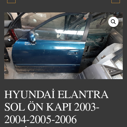
ÖN ARKA KAPILAR 1990-
BLUE KALORİFER
1991-1992-1993 ORJİNAL
YÖNLENDİRME
ÇIKMA YEDEK PARÇA
MOTORU 2012-2018
ORJİNAL SIFIR YENİ
ÜRÜN OEM NO. 97154-
3Z000
HYUNDAİ ELANTRA
SOL ÖN KAPI 2003-
2004-2005-2006