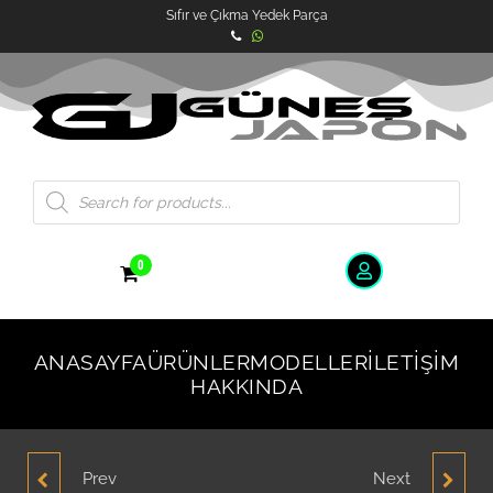
Sıfır ve Çıkma Yedek Parça
0
ANASAYFA
ÜRÜNLER
MODELLER
İLETIŞIM
HAKKINDA
Prev
Next
HYUNDAİ ELANTRA SOL
HYUNDAİ ACCENT