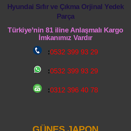
Hyundai Sıfır ve Çıkma Orjinal Yedek
Parça
Türkiye’nin 81 iline Anlaşmalı Kargo
İmkanımız Vardır
:
0532 399 93 29
:
0532 399 93 29
:
0312 396 40 78
GÜNEŞ JAPON