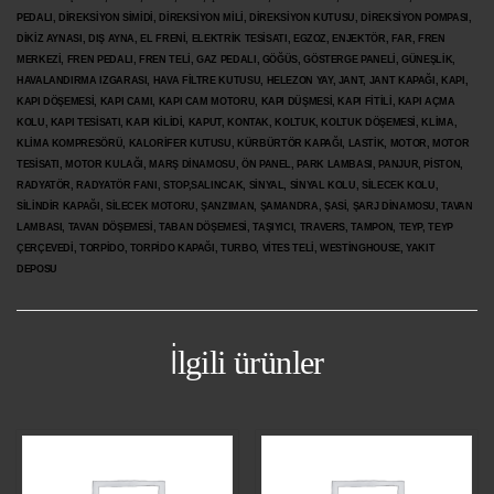
PEDALI, DİREKSİYON SİMİDİ, DİREKSİYON MİLİ, DİREKSİYON KUTUSU, DİREKSİYON POMPASI,
DİKİZ AYNASI, DIŞ AYNA, EL FRENİ, ELEKTRİK TESİSATI, EGZOZ, ENJEKTÖR,
FAR, FREN
MERKEZİ, FREN PEDALI, FREN TELİ, GAZ PEDALI, GÖĞÜS, GÖSTERGE PANELİ, GÜNEŞLİK,
HAVALANDIRMA IZGARASI, HAVA FİLTRE KUTUSU, HELEZON YAY, JANT, JANT KAPAĞI, KAPI,
KAPI DÖŞEMESİ, KAPI CAMI, KAPI CAM MOTORU, KAPI DÜŞMESİ, KAPI FİTİLİ, KAPI AÇMA
KOLU, KAPI TESİSATI, KAPI KİLİDİ, KAPUT, KONTAK, KOLTUK, KOLTUK DÖŞEMESİ, KLİMA,
KLİMA KOMPRESÖRÜ, KALORİFER KUTUSU, KÜRBÜRTÖR KAPAĞI, LASTİK, MOTOR, MOTOR
TESİSATI, MOTOR KULAĞI, MARŞ DİNAMOSU, ÖN PANEL, PARK LAMBASI, PANJUR, PİSTON,
RADYATÖR, RADYATÖR FANI, STOP,SALINCAK, SİNYAL, SİNYAL KOLU, SİLECEK KOLU,
SİLİNDİR KAPAĞI, SİLECEK MOTORU, ŞANZIMAN, ŞAMANDRA, ŞASİ, ŞARJ DİNAMOSU, TAVAN
LAMBASI, TAVAN DÖŞEMESİ, TABAN DÖŞEMESİ, TAŞIYICI, TRAVERS, TAMPON, TEYP, TEYP
ÇERÇEVEDİ, TORPİDO, TORPİDO KAPAĞI, TURBO, VİTES TELİ, WESTİNGHOUSE, YAKIT
DEPOSU
İlgili ürünler