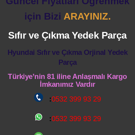
Güncel Fiyatları Öğrenmek
için Bizi
ARAYINIZ.
Sıfır ve Çıkma Yedek Parça
Hyundai Sıfır ve Çıkma Orjinal Yedek
Parça
Türkiye’nin 81 iline Anlaşmalı Kargo
İmkanımız Vardır
:
0532 399 93 29
:
0532 399 93 29