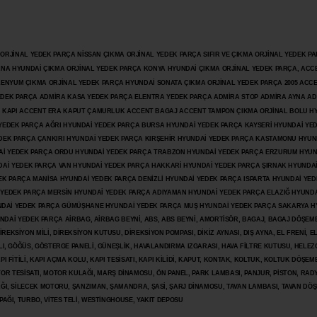
JİNAL YEDEK PARÇA NİSSAN ÇIKMA ORJİNAL YEDEK PARÇA SIFIR VE ÇIKMA ORJİNAL YEDEK PAR
ANA HYUNDAİ ÇIKMA ORJİNAL YEDEK PARÇA KONYA HYUNDAİ ÇIKMA ORJİNAL YEDEK PARÇA, ACC
İLENYUM ÇIKMA ORJİNAL YEDEK PARÇA HYUNDAİ SONATA ÇIKMA ORJİNAL YEDEK PARÇA 2005 ACC
 YEDEK PARÇA ADMİRA KASA YEDEK PARÇA ELENTRA YEDEK PARÇA ADMİRA STOP ADMİRA AYNA A
KAPI ACCENT ERA KAPUT ÇAMURLUK ACCENT BAGAJ ACCENT TAMPON ÇIKMA ORJİNAL BOLU H
İ YEDEK PARÇA AĞRI HYUNDAİ YEDEK PARÇA BURSA HYUNDAİ YEDEK PARÇA KAYSERİ HYUNDAİ YE
DEK PARÇA ÇANKIRI HYUNDAİ YEDEK PARÇA KIRŞEHİR HYUNDAİ YEDEK PARÇA KASTAMONU HYUN
DAİ YEDEK PARÇA ORDU HYUNDAİ YEDEK PARÇA TRABZON HYUNDAİ YEDEK PARÇA ERZURUM HYUN
DAİ YEDEK PARÇA VAN HYUNDAİ YEDEK PARÇA HAKKARİ HYUNDAİ YEDEK PARÇA ŞIRNAK HYUNDA
K PARÇA MANİSA HYUNDAİ YEDEK PARÇA DENİZLİ HYUNDAİ YEDEK PARÇA ISPARTA HYUNDAİ YE
 YEDEK PARÇA MERSİN HYUNDAİ YEDEK PARÇA ADIYAMAN HYUNDAİ YEDEK
PARÇA ELAZIĞ HYUNDA
DAİ YEDEK PARÇA GÜMÜŞHANE HYUNDAİ YEDEK PARÇA MUŞ HYUNDAİ YEDEK PARÇA SAKARYA H
İ YEDEK PARÇA AİRBAG, AİRBAG BEYNİ, ABS, ABS BEYNİ, AMORTİSÖR, BAGAJ, BAGAJ DÖŞEMES
REKSİYON MİLİ, DİREKSİYON KUTUSU, DİREKSİYON POMPASI, DİKİZ AYNASI, DIŞ AYNA, EL FRENİ, E
LI, GÖĞÜS, GÖSTERGE PANELİ, GÜNEŞLİK, HAVALANDIRMA IZGARASI, HAVA FİLTRE KUTUSU, HELEZO
I FİTİLİ, KAPI AÇMA KOLU, KAPI TESİSATI, KAPI KİLİDİ, KAPUT, KONTAK, KOLTUK, KOLTUK DÖŞEME
R TESİSATI, MOTOR KULAĞI, MARŞ DİNAMOSU, ÖN PANEL, PARK LAMBASI, PANJUR, PİSTON, RAD
PAĞI, SİLECEK MOTORU, ŞANZIMAN, ŞAMANDRA, ŞASİ, ŞARJ DİNAMOSU, TAVAN LAMBASI, TAVAN DÖ
PAĞI, TURBO, VİTES TELİ, WESTİNGHOUSE, YAKIT DEPOSU