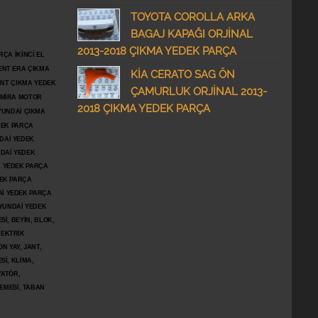
TOYOTA COROLLA ARKA
BAGAJ KAPAĞI ORJİNAL
2013-2018 ÇIKMA YEDEK PARÇA
ÇA İKİNCİ EL
ENT ERA ÇIKMA
KİA CERATO SAG ÖN
ENT ÇIKMA YEDEK
ÇAMURLUK ORJİNAL 2013-
DMİRA MOTOR
2018 ÇIKMA YEDEK PARÇA
YUNDAİ ÇIKMA
DEK PARÇA
DAİ YEDEK
DAİ YEDEK
İ YEDEK PARÇA
DEK PARÇA
İ YEDEK PARÇA
YUNDAİ YEDEK
İ, BEYİN, BLOK,
LEKTRİK
N YAY, JANT,
Sİ, KLİMA,
YATÖR,
ŞEMESİ, TABAN