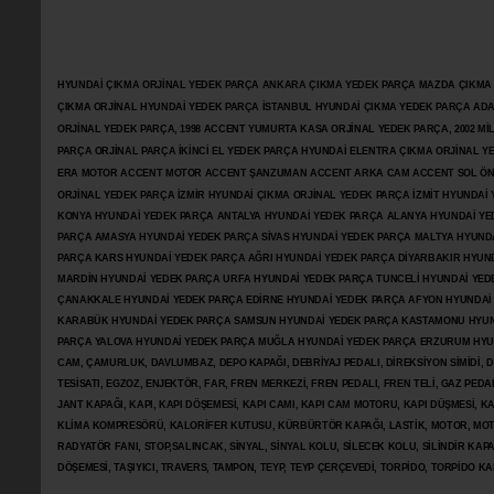
HYUNDAİ ÇIKMA ORJİNAL YEDEK PARÇA ANKARA ÇIKMA YEDEK PARÇA MAZDA ÇIKMA OR
ÇIKMA ORJİNAL HYUNDAİ YEDEK PARÇA İSTANBUL HYUNDAİ ÇIKMA YEDEK PARÇA AD
ORJİNAL YEDEK PARÇA, 1998 ACCENT YUMURTA KASA ORJİNAL YEDEK PARÇA, 2002 M
PARÇA ORJİNAL PARÇA İKİNCİ EL YEDEK PARÇA HYUNDAİ ELENTRA ÇIKMA ORJİNAL
ERA MOTOR ACCENT MOTOR
ACCENT ŞANZUMAN ACCENT ARKA CAM ACCENT SOL ÖN 
ORJİNAL YEDEK PARÇA İZMİR HYUNDAİ ÇIKMA ORJİNAL YEDEK PARÇA İZMİT HYUNDA
KONYA HYUNDAİ YEDEK PARÇA ANTALYA HYUNDAİ YEDEK PARÇA ALANYA HYUNDAİ YE
PARÇA AMASYA HYUNDAİ YEDEK PARÇA SİVAS HYUNDAİ YEDEK PARÇA MALTYA HYUN
PARÇA KARS HYUNDAİ YEDEK PARÇA AĞRI HYUNDAİ YEDEK PARÇA
DİYARBAKIR HYUN
MARDİN HYUNDAİ YEDEK PARÇA URFA HYUNDAİ YEDEK PARÇA TUNCELİ HYUNDAİ YEDE
ÇANAKKALE HYUNDAİ YEDEK PARÇA EDİRNE HYUNDAİ YEDEK PARÇA AFYON HYUNDAİ
KARABÜK HYUNDAİ YEDEK PARÇA SAMSUN HYUNDAİ YEDEK PARÇA KASTAMONU HYUN
PARÇA YALOVA HYUNDAİ YEDEK PARÇA MUĞLA HYUNDAİ YEDEK PARÇA ERZURUM HYUNDA
CAM, ÇAMURLUK, DAVLUMBAZ, DEPO KAPAĞI, DEBRİYAJ PEDALI, DİREKSİYON SİMİDİ, Dİ
TESİSATI, EGZOZ, ENJEKTÖR,
FAR, FREN MERKEZİ, FREN PEDALI, FREN TELİ, GAZ PEDA
JANT KAPAĞI, KAPI, KAPI DÖŞEMESİ, KAPI CAMI, KAPI CAM MOTORU, KAPI DÜŞMESİ, KAP
KLİMA KOMPRESÖRÜ, KALORİFER KUTUSU, KÜRBÜRTÖR KAPAĞI, LASTİK, MOTOR, MOTO
RADYATÖR FANI, STOP,SALINCAK, SİNYAL, SİNYAL KOLU, SİLECEK KOLU, SİLİNDİR KA
DÖŞEMESİ, TAŞIYICI, TRAVERS, TAMPON, TEYP, TEYP ÇERÇEVEDİ, TORPİDO, TORPİDO KA