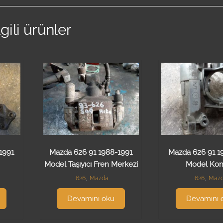
lgili ürünler
1991
Mazda 626 91 1988-1991
Mazda 626 91 1
Model Taşıyıcı Fren Merkezi
Model Kon
626
,
Mazda
626
,
Maz
Devamını oku
Devamını 