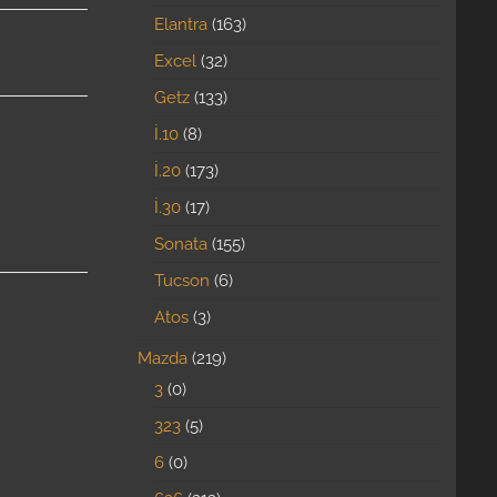
Elantra
163
Excel
32
Getz
133
İ.10
8
İ.20
173
İ.30
17
Sonata
155
Tucson
6
Atos
3
Mazda
219
3
0
323
5
6
0