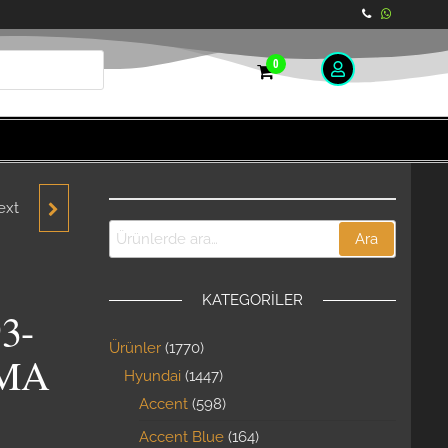
0
ext
SİYON
Ara
1992-
KATEGORILER
L
3-
Ürünler
1770
RÇA
KMA
Hyundai
1447
Accent
598
Accent Blue
164