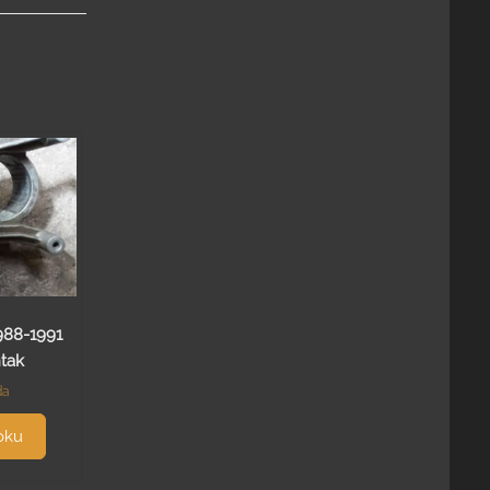
988-1991
tak
da
oku