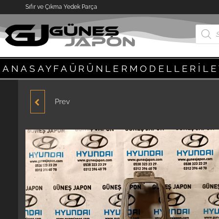
Sıfır ve Çıkma Yedek Parça
ANASAYFA
ÜRÜNLER
MODELLER
İL
Prev
MAZDA 626 VİTES KOLU
MEKANİZMASI 1992-1994
ORJİNAL ÇIKMA YEDEK
PARÇA