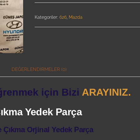
Kategoriler:
626
,
Mazda
DEĞERLENDIRMELER (0)
ğrenmek için Bizi
ARAYINIZ.
 Çıkma Yedek Parça
e Çıkma Orjinal Yedek Parça