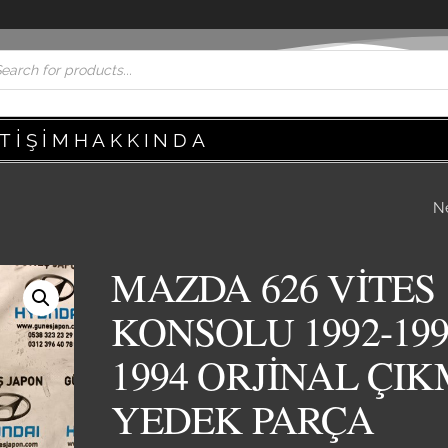
ETIŞIM
HAKKINDA
N
MAZDA 626 DİREK
BOĞAZI PLASTİĞİ 
MAZDA 626 VİTES
1993-1994 ORJİNA
KONSOLU 1992-199
ÇIKMA YEDEK PA
1994 ORJİNAL ÇI
YEDEK PARÇA