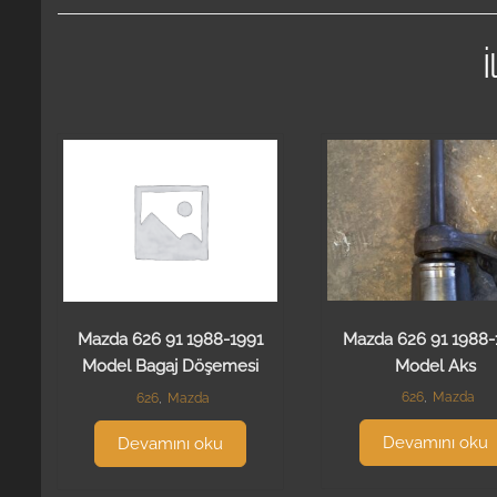
İ
Mazda 626 91 1988-
Mazda 626 91 1988-1991
Model Aks
Model Bagaj Döşemesi
626
,
Mazda
626
,
Mazda
Devamını oku
Devamını oku