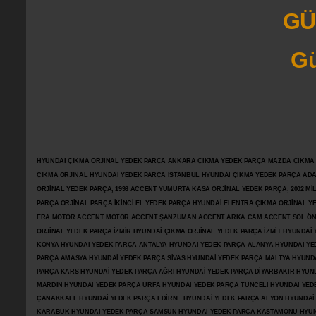
GÜ
Gü
HYUNDAİ ÇIKMA ORJİNAL YEDEK PARÇA ANKARA ÇIKMA YEDEK PARÇA MAZDA ÇIKMA OR
ÇIKMA ORJİNAL HYUNDAİ YEDEK PARÇA İSTANBUL HYUNDAİ ÇIKMA YEDEK PARÇA AD
ORJİNAL YEDEK PARÇA, 1998 ACCENT YUMURTA KASA ORJİNAL YEDEK PARÇA, 2002 M
PARÇA ORJİNAL PARÇA İKİNCİ EL YEDEK PARÇA HYUNDAİ ELENTRA ÇIKMA ORJİNAL
ERA MOTOR ACCENT MOTOR
ACCENT ŞANZUMAN ACCENT ARKA CAM ACCENT SOL ÖN 
ORJİNAL YEDEK PARÇA İZMİR HYUNDAİ ÇIKMA ORJİNAL YEDEK PARÇA İZMİT HYUNDA
KONYA HYUNDAİ YEDEK PARÇA ANTALYA HYUNDAİ YEDEK PARÇA ALANYA HYUNDAİ YE
PARÇA AMASYA HYUNDAİ YEDEK PARÇA SİVAS HYUNDAİ YEDEK PARÇA MALTYA HYUN
PARÇA KARS HYUNDAİ YEDEK PARÇA AĞRI HYUNDAİ YEDEK PARÇA
DİYARBAKIR HYUN
MARDİN HYUNDAİ YEDEK PARÇA URFA HYUNDAİ YEDEK PARÇA TUNCELİ HYUNDAİ YEDE
ÇANAKKALE HYUNDAİ YEDEK PARÇA EDİRNE HYUNDAİ YEDEK PARÇA AFYON HYUNDAİ
KARABÜK HYUNDAİ YEDEK PARÇA SAMSUN HYUNDAİ YEDEK PARÇA KASTAMONU HYUN