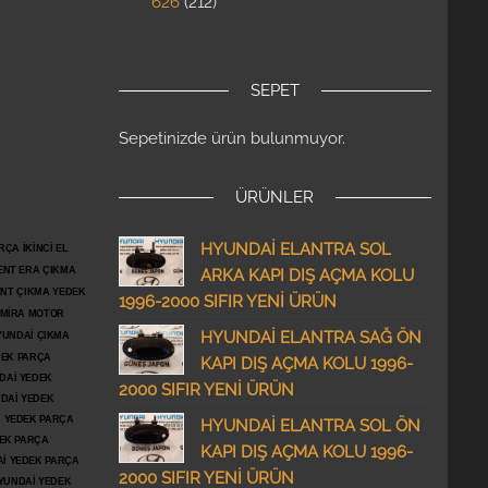
626
212
SEPET
Sepetinizde ürün bulunmuyor.
ÜRÜNLER
HYUNDAİ ELANTRA SOL
ÇA İKİNCİ EL
ENT ERA ÇIKMA
ARKA KAPI DIŞ AÇMA KOLU
ENT ÇIKMA YEDEK
1996-2000 SIFIR YENİ ÜRÜN
DMİRA MOTOR
HYUNDAİ ELANTRA SAĞ ÖN
YUNDAİ ÇIKMA
DEK PARÇA
KAPI DIŞ AÇMA KOLU 1996-
DAİ YEDEK
2000 SIFIR YENİ ÜRÜN
DAİ YEDEK
İ YEDEK PARÇA
HYUNDAİ ELANTRA SOL ÖN
DEK PARÇA
KAPI DIŞ AÇMA KOLU 1996-
İ YEDEK PARÇA
2000 SIFIR YENİ ÜRÜN
YUNDAİ YEDEK