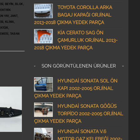
İ, BEYİN, BLOK,
TOYOTA COROLLA ARKA
LEKTRİK
BAGAJ KAPAĞI ORJİNAL
N YAY, JANT,
2013-2018 ÇIKMA YEDEK PARÇA
Sİ, KLİMA,
YATÖR,
KİA CERATO SAG ÖN
ŞEMESİ, TABAN
ÇAMURLUK ORJİNAL 2013-
2018 ÇIKMA YEDEK PARÇA
SON GÖRÜNTÜLENEN ÜRÜNLER
HYUNDAİ SONATA SOL ÖN
KAPI 2002-2005 ORJİNAL
ÇIKMA YEDEK PARÇA
HYUNDAİ SONATA GÖĞÜS
TORPİDO 2002-2005 ORJİNAL
ÇIKMA YEDEK PARÇA
HYUNDAİ SONATA V.6
MOTOR GAZ KELEBEĞİ 2002-