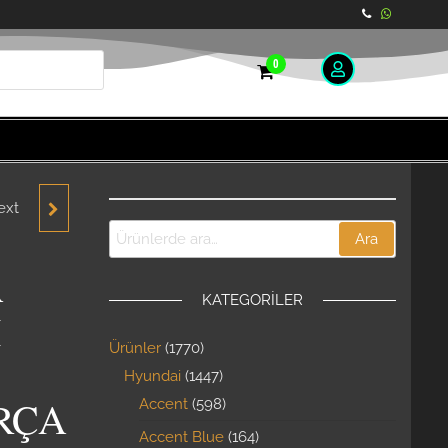
0
ext
 SAĞ
Ara
2002-
A
KATEGORILER
KMA
I
Ürünler
1770
Hyundai
1447
RÇA
Accent
598
Accent Blue
164