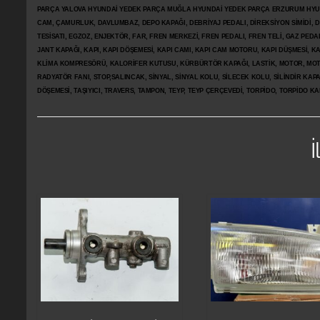
PARÇA YALOVA HYUNDAİ YEDEK PARÇA MUĞLA HYUNDAİ YEDEK PARÇA ERZURUM HYUNDA
CAM, ÇAMURLUK, DAVLUMBAZ, DEPO KAPAĞI, DEBRİYAJ PEDALI, DİREKSİYON SİMİDİ, Dİ
TESİSATI, EGZOZ, ENJEKTÖR,
FAR, FREN MERKEZİ, FREN PEDALI, FREN TELİ, GAZ PEDA
JANT KAPAĞI, KAPI, KAPI DÖŞEMESİ, KAPI CAMI, KAPI CAM MOTORU, KAPI DÜŞMESİ, KAP
KLİMA KOMPRESÖRÜ, KALORİFER KUTUSU, KÜRBÜRTÖR KAPAĞI, LASTİK, MOTOR, MOTO
RADYATÖR FANI, STOP,SALINCAK, SİNYAL, SİNYAL KOLU, SİLECEK KOLU, SİLİNDİR KA
DÖŞEMESİ, TAŞIYICI, TRAVERS, TAMPON, TEYP, TEYP ÇERÇEVEDİ, TORPİDO, TORPİDO KA
İ