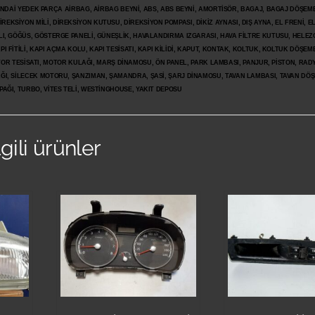
İ YEDEK PARÇA AİRBAG, AİRBAG BEYNİ, ABS, ABS BEYNİ, AMORTİSÖR, BAGAJ, BAGAJ DÖŞEMES
REKSİYON MİLİ, DİREKSİYON KUTUSU, DİREKSİYON POMPASI, DİKİZ AYNASI, DIŞ AYNA, EL FRENİ, E
LI, GÖĞÜS, GÖSTERGE PANELİ, GÜNEŞLİK, HAVALANDIRMA IZGARASI, HAVA FİLTRE KUTUSU, HELEZO
I FİTİLİ, KAPI AÇMA KOLU, KAPI TESİSATI, KAPI KİLİDİ, KAPUT, KONTAK, KOLTUK, KOLTUK DÖŞEME
R TESİSATI, MOTOR KULAĞI, MARŞ DİNAMOSU, ÖN PANEL, PARK LAMBASI, PANJUR, PİSTON, RAD
PAĞI, SİLECEK MOTORU, ŞANZIMAN, ŞAMANDRA, ŞASİ, ŞARJ DİNAMOSU, TAVAN LAMBASI, TAVAN DÖ
PAĞI, TURBO, VİTES TELİ, WESTİNGHOUSE, YAKIT DEPOSU
lgili ürünler