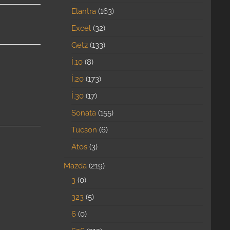
Elantra
163
Excel
32
Getz
133
İ.10
8
İ.20
173
İ.30
17
Sonata
155
Tucson
6
Atos
3
Mazda
219
3
0
323
5
6
0