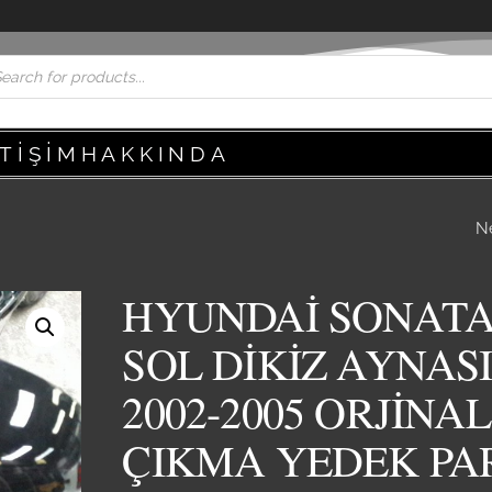
ETIŞIM
HAKKINDA
N
HYUNDAİ SONATA
ÖN KAPI KOMPLE 
HYUNDAİ SONAT
2005 ORJİNAL ÇI
SOL DİKİZ AYNAS
YEDEK PARÇA
2002-2005 ORJİNAL
ÇIKMA YEDEK PA