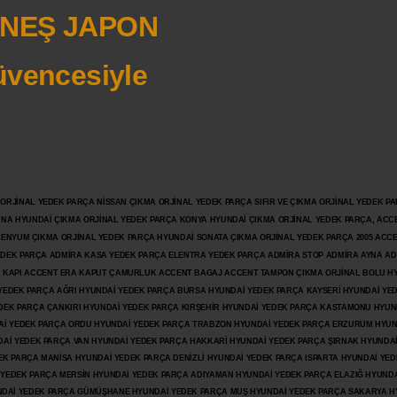
NEŞ JAPON
vencesiyle
JİNAL YEDEK PARÇA NİSSAN ÇIKMA ORJİNAL YEDEK PARÇA SIFIR VE ÇIKMA ORJİNAL YEDEK PAR
ANA HYUNDAİ ÇIKMA ORJİNAL YEDEK PARÇA KONYA HYUNDAİ ÇIKMA ORJİNAL YEDEK PARÇA, ACC
İLENYUM ÇIKMA ORJİNAL YEDEK PARÇA HYUNDAİ SONATA ÇIKMA ORJİNAL YEDEK PARÇA 2005 ACC
 YEDEK PARÇA ADMİRA KASA YEDEK PARÇA ELENTRA YEDEK PARÇA ADMİRA STOP ADMİRA AYNA A
KAPI ACCENT ERA KAPUT ÇAMURLUK ACCENT BAGAJ ACCENT TAMPON ÇIKMA ORJİNAL BOLU H
İ YEDEK PARÇA AĞRI HYUNDAİ YEDEK PARÇA BURSA HYUNDAİ YEDEK PARÇA KAYSERİ HYUNDAİ YE
DEK PARÇA ÇANKIRI HYUNDAİ YEDEK PARÇA KIRŞEHİR HYUNDAİ YEDEK PARÇA KASTAMONU HYUN
DAİ YEDEK PARÇA ORDU HYUNDAİ YEDEK PARÇA TRABZON HYUNDAİ YEDEK PARÇA ERZURUM HYUN
DAİ YEDEK PARÇA VAN HYUNDAİ YEDEK PARÇA HAKKARİ HYUNDAİ YEDEK PARÇA ŞIRNAK HYUNDA
K PARÇA MANİSA HYUNDAİ YEDEK PARÇA DENİZLİ HYUNDAİ YEDEK PARÇA ISPARTA HYUNDAİ YE
 YEDEK PARÇA MERSİN HYUNDAİ YEDEK PARÇA ADIYAMAN HYUNDAİ YEDEK
PARÇA ELAZIĞ HYUNDA
DAİ YEDEK PARÇA GÜMÜŞHANE HYUNDAİ YEDEK PARÇA MUŞ HYUNDAİ YEDEK PARÇA SAKARYA H