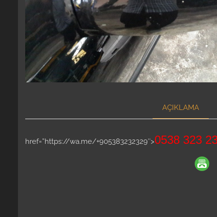
AÇIKLAMA
0538 323 23
href=”https://wa.me/+905383232329″>