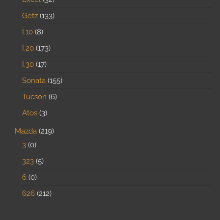
Getz
133
İ.10
8
İ.20
173
İ.30
17
Sonata
155
Tucson
6
Atos
3
Mazda
219
3
0
323
5
6
0
626
212