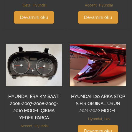
Getz
,
Hyundai
Accent
,
Hyundai
Devamını oku
Devamını oku
HYUNDAİ ERA KM SAATİ
HYUNDAİ İ.20 ARKA STOP
2006-2007-2008-2009-
SIFIR ORJİNAL ÜRÜN
2010 MODEL ÇIKMA
2021-2022 MODEL
YEDEK PARÇA
Hyundai
,
İ.20
Accent
,
Hyundai
Devamını oku