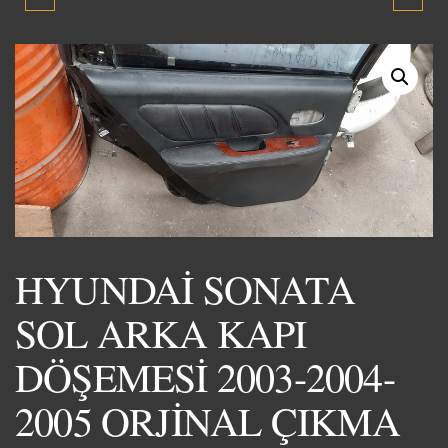
ÖN KAPI DÖŞEMESİ
SOL ARKA ÇAMURLUK
2003-2004-2005
2006-2011 SIFIR YENİ
ORJİNAL ÇIKMA YEDEK
ÜRÜN
PARÇA
HYUNDAİ SONATA
SOL ARKA KAPI
DÖŞEMESİ 2003-2004-
2005 ORJİNAL ÇIKMA