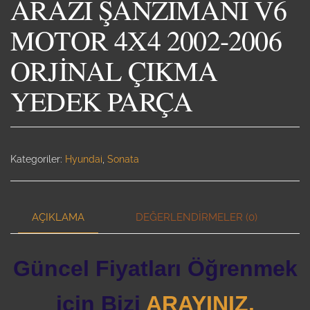
ARAZİ ŞANZIMANI V6
MOTOR 4X4 2002-2006
ORJİNAL ÇIKMA
YEDEK PARÇA
Kategoriler:
Hyundai
,
Sonata
AÇIKLAMA
DEĞERLENDIRMELER (0)
Güncel Fiyatları Öğrenmek
için Bizi
ARAYINIZ.