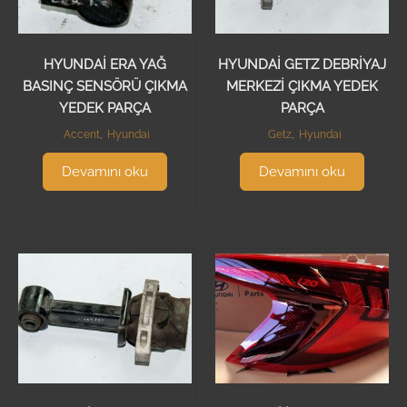
HYUNDAİ ERA YAĞ
HYUNDAİ GETZ DEBRİYAJ
BASINÇ SENSÖRÜ ÇIKMA
MERKEZİ ÇIKMA YEDEK
YEDEK PARÇA
PARÇA
Accent
,
Hyundai
Getz
,
Hyundai
Devamını oku
Devamını oku