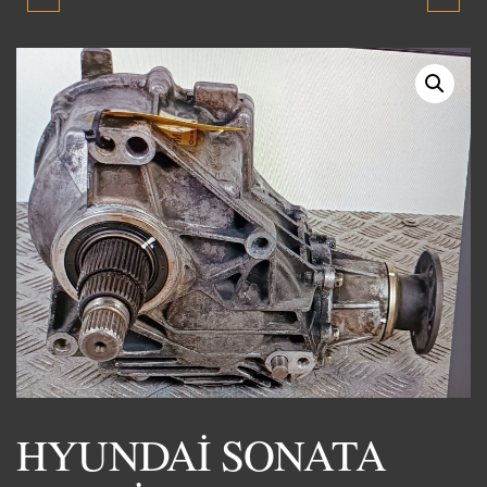
MİLENYUM GAZ
KLİMA KOMPRESÖRÜ
KELEBEĞİ 2000-2003
V.6 MOTOR 2002-2006
ORJİNAL ÇIKMA YEDEK
ORJİNAL ÇIKMA YEDEK
PARÇA
PARÇA
HYUNDAİ SONATA