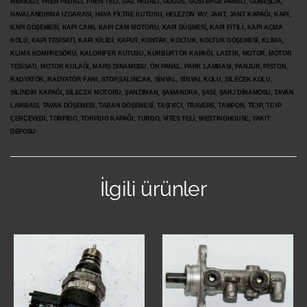
MERKEZİ, FREN PEDALI, FREN TELİ, GAZ PEDALI, GÖĞÜS, GÖSTERGE PANELİ, GÜNEŞLİK,
HAVALANDIRMA IZGARASI, HAVA FİLTRE KUTUSU, HELEZON YAY, JANT, JANT KAPAĞI, KAPI,
KAPI DÖŞEMESİ, KAPI CAMI, KAPI CAM MOTORU, KAPI DÜŞMESİ, KAPI FİTİLİ, KAPI AÇMA
KOLU, KAPI TESİSATI, KAPI KİLİDİ, KAPUT, KONTAK, KOLTUK, KOLTUK DÖŞEMESİ, KLİMA,
KLİMA KOMPRESÖRÜ, KALORİFER KUTUSU, KÜRBÜRTÖR KAPAĞI, LASTİK, MOTOR, MOTOR
TESİSATI, MOTOR KULAĞI, MARŞ DİNAMOSU, ÖN PANEL, PARK LAMBASI, PANJUR, PİSTON,
RADYATÖR, RADYATÖR FANI, STOP,SALINCAK, SİNYAL, SİNYAL KOLU, SİLECEK KOLU,
SİLİNDİR KAPAĞI, SİLECEK MOTORU, ŞANZIMAN, ŞAMANDRA, ŞASİ, ŞARJ DİNAMOSU, TAVAN
LAMBASI, TAVAN DÖŞEMESİ, TABAN DÖŞEMESİ, TAŞIYICI, TRAVERS, TAMPON, TEYP, TEYP
ÇERÇEVEDİ, TORPİDO, TORPİDO KAPAĞI, TURBO, VİTES TELİ, WESTİNGHOUSE, YAKIT
DEPOSU
İlgili ürünler