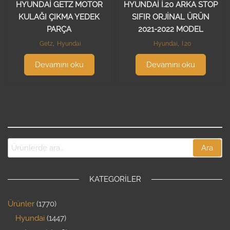
HYUNDAİ GETZ MOTOR
HYUNDAİ İ.20 ARKA STOP
KULAĞI ÇIKMA YEDEK
SIFIR ORJİNAL ÜRÜN
PARÇA
2021-2022 MODEL
Getz
,
Hyundai
Hyundai
,
İ.20
Devamını oku
Devamını oku
Ara
KATEGORILER
Ürünler
1770
Hyundai
1447