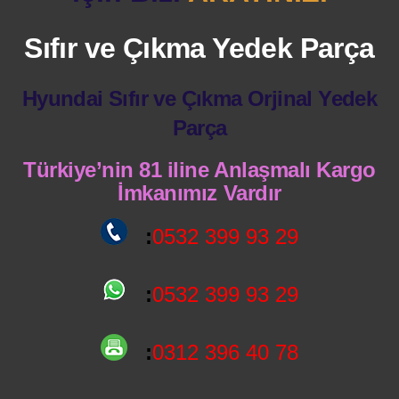
Sıfır ve Çıkma Yedek Parça
Hyundai Sıfır ve Çıkma Orjinal Yedek
Parça
Türkiye’nin 81 iline Anlaşmalı Kargo
İmkanımız Vardır
:
0532 399 93 29
:
0532 399 93 29
:
0312 396 40 78