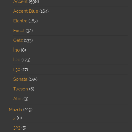
Accent
598
Accent Blue
164
Elantra
163
Excel
32
Getz
133
İ.10
8
İ.20
173
İ.30
17
Sonata
155
Tucson
6
Atos
3
Mazda
219
3
0
323
5