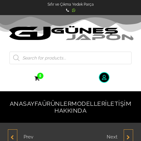
Sıfır ve Çıkma Yedek Parça
0
ANASAYFA
ÜRÜNLER
MODELLER
İLETIŞIM
HAKKINDA
Prev
Next
HYUNDAİ ACCENT
HYUNDAİ SONATA