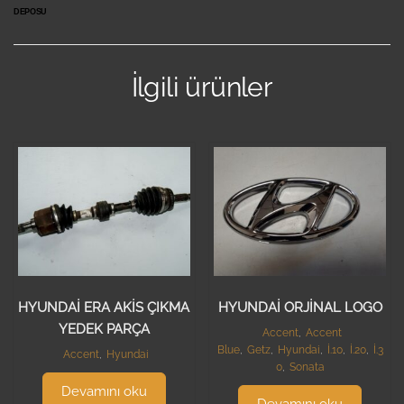
DEPOSU
İlgili ürünler
HYUNDAİ ERA AKİS ÇIKMA
HYUNDAİ ORJİNAL LOGO
YEDEK PARÇA
Accent
,
Accent
Blue
,
Getz
,
Hyundai
,
İ.10
,
İ.20
,
İ.3
Accent
,
Hyundai
0
,
Sonata
Devamını oku