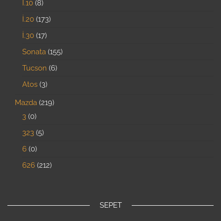
İ.10
8
İ.20
173
İ.30
17
Sonata
155
Tucson
6
Atos
3
Mazda
219
3
0
323
5
6
0
626
212
SEPET