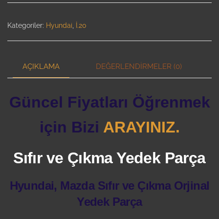
Kategoriler:
Hyundai
,
İ.20
AÇIKLAMA
DEĞERLENDIRMELER (0)
Güncel Fiyatları Öğrenmek
için Bizi
ARAYINIZ.
Sıfır ve Çıkma Yedek Parça
Hyundai, Mazda Sıfır ve Çıkma Orjinal
Yedek Parça