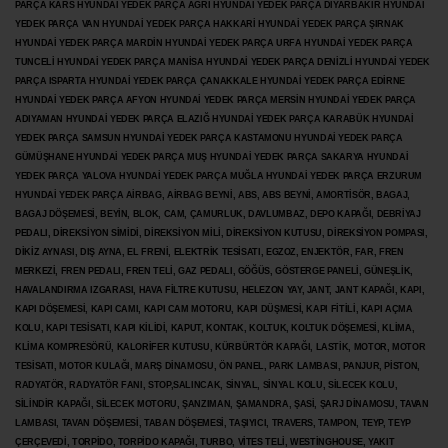
PARÇA KARS HYUNDAİ YEDEK PARÇA AĞRI HYUNDAİ YEDEK PARÇA
DİYARBAKIR HYUNDAİ
YEDEK PARÇA VAN HYUNDAİ YEDEK PARÇA HAKKARİ HYUNDAİ YEDEK PARÇA ŞIRNAK
HYUNDAİ YEDEK PARÇA MARDİN HYUNDAİ YEDEK PARÇA URFA HYUNDAİ YEDEK PARÇA
TUNCELİ HYUNDAİ YEDEK PARÇA MANİSA HYUNDAİ YEDEK PARÇA DENİZLİ HYUNDAİ YEDEK
PARÇA ISPARTA HYUNDAİ YEDEK PARÇA ÇANAKKALE HYUNDAİ YEDEK PARÇA EDİRNE
HYUNDAİ YEDEK PARÇA AFYON HYUNDAİ YEDEK PARÇA MERSİN HYUNDAİ YEDEK PARÇA
ADIYAMAN HYUNDAİ YEDEK
PARÇA ELAZIĞ HYUNDAİ YEDEK PARÇA KARABÜK HYUNDAİ
YEDEK PARÇA SAMSUN HYUNDAİ YEDEK PARÇA KASTAMONU HYUNDAİ YEDEK PARÇA
GÜMÜŞHANE HYUNDAİ YEDEK PARÇA MUŞ HYUNDAİ YEDEK PARÇA SAKARYA HYUNDAİ
YEDEK PARÇA YALOVA HYUNDAİ YEDEK PARÇA MUĞLA HYUNDAİ YEDEK PARÇA ERZURUM
HYUNDAİ YEDEK PARÇA AİRBAG, AİRBAG BEYNİ, ABS, ABS BEYNİ, AMORTİSÖR, BAGAJ,
BAGAJ DÖŞEMESİ, BEYİN, BLOK, CAM, ÇAMURLUK, DAVLUMBAZ, DEPO KAPAĞI, DEBRİYAJ
PEDALI, DİREKSİYON SİMİDİ, DİREKSİYON MİLİ, DİREKSİYON KUTUSU, DİREKSİYON POMPASI,
DİKİZ AYNASI, DIŞ AYNA, EL FRENİ, ELEKTRİK TESİSATI, EGZOZ, ENJEKTÖR,
FAR, FREN
MERKEZİ, FREN PEDALI, FREN TELİ, GAZ PEDALI, GÖĞÜS, GÖSTERGE PANELİ, GÜNEŞLİK,
HAVALANDIRMA IZGARASI, HAVA FİLTRE KUTUSU, HELEZON YAY, JANT, JANT KAPAĞI, KAPI,
KAPI DÖŞEMESİ, KAPI CAMI, KAPI CAM MOTORU, KAPI DÜŞMESİ, KAPI FİTİLİ, KAPI AÇMA
KOLU, KAPI TESİSATI, KAPI KİLİDİ, KAPUT, KONTAK, KOLTUK, KOLTUK DÖŞEMESİ, KLİMA,
KLİMA KOMPRESÖRÜ, KALORİFER KUTUSU, KÜRBÜRTÖR KAPAĞI, LASTİK, MOTOR, MOTOR
TESİSATI, MOTOR KULAĞI, MARŞ DİNAMOSU, ÖN PANEL, PARK LAMBASI, PANJUR, PİSTON,
RADYATÖR, RADYATÖR FANI, STOP,SALINCAK, SİNYAL, SİNYAL KOLU, SİLECEK KOLU,
SİLİNDİR KAPAĞI, SİLECEK MOTORU, ŞANZIMAN, ŞAMANDRA, ŞASİ, ŞARJ DİNAMOSU, TAVAN
LAMBASI, TAVAN DÖŞEMESİ, TABAN DÖŞEMESİ, TAŞIYICI, TRAVERS, TAMPON, TEYP, TEYP
ÇERÇEVEDİ, TORPİDO, TORPİDO KAPAĞI, TURBO, VİTES TELİ, WESTİNGHOUSE, YAKIT