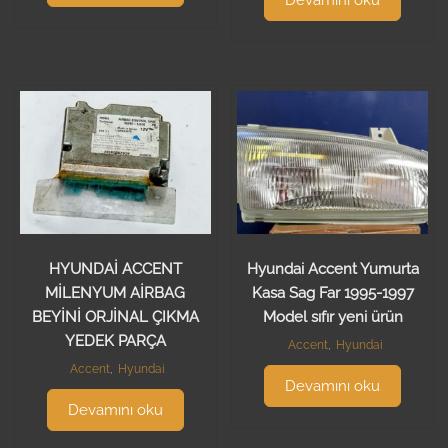
Devamını oku
HYUNDAİ ACCENT
Hyundai Accent Yumurta
MİLENYUM AİRBAG
Kasa Sag Far 1995-1997
BEYİNİ ORJİNAL ÇIKMA
Model sıfır yeni ürün
YEDEK PARÇA
Accent
,
Hyundai
Accent
,
Hyundai
Devamını oku
Devamını oku