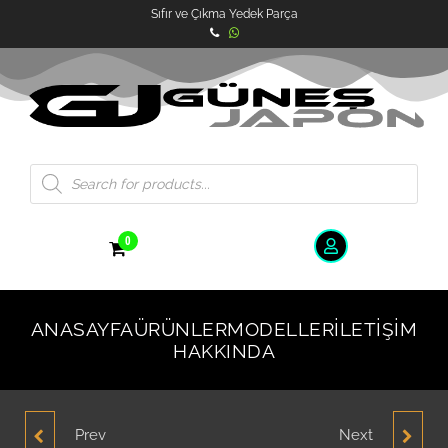
Sıfır ve Çıkma Yedek Parça
0
ANASAYFA
ÜRÜNLER
MODELLER
İLETIŞIM
HAKKINDA
Prev
Next
HYUNDAİ İ20 ÖN
HYUNDAİ İ20 ARKA