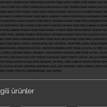
 YEDEK PARÇA ADMİRA KASA YEDEK PARÇA ELENTRA YEDEK PARÇA ADMİRA STOP ADMİRA AYNA A
KAPI ACCENT ERA KAPUT ÇAMURLUK ACCENT BAGAJ ACCENT TAMPON ÇIKMA ORJİNAL BOLU H
İ YEDEK PARÇA AĞRI HYUNDAİ YEDEK PARÇA BURSA HYUNDAİ YEDEK PARÇA KAYSERİ HYUNDAİ YE
DEK PARÇA ÇANKIRI HYUNDAİ YEDEK PARÇA KIRŞEHİR HYUNDAİ YEDEK PARÇA KASTAMONU HYUN
DAİ YEDEK PARÇA ORDU HYUNDAİ YEDEK PARÇA TRABZON HYUNDAİ YEDEK PARÇA ERZURUM HYUN
DAİ YEDEK PARÇA VAN HYUNDAİ YEDEK PARÇA HAKKARİ HYUNDAİ YEDEK PARÇA ŞIRNAK HYUNDA
K PARÇA MANİSA HYUNDAİ YEDEK PARÇA DENİZLİ HYUNDAİ YEDEK PARÇA ISPARTA HYUNDAİ YE
 YEDEK PARÇA MERSİN HYUNDAİ YEDEK PARÇA ADIYAMAN HYUNDAİ YEDEK
PARÇA ELAZIĞ HYUNDA
DAİ YEDEK PARÇA GÜMÜŞHANE HYUNDAİ YEDEK PARÇA MUŞ HYUNDAİ YEDEK PARÇA SAKARYA H
İ YEDEK PARÇA AİRBAG, AİRBAG BEYNİ, ABS, ABS BEYNİ, AMORTİSÖR, BAGAJ, BAGAJ DÖŞEMES
REKSİYON MİLİ, DİREKSİYON KUTUSU, DİREKSİYON POMPASI, DİKİZ AYNASI, DIŞ AYNA, EL FRENİ, E
LI, GÖĞÜS, GÖSTERGE PANELİ, GÜNEŞLİK, HAVALANDIRMA IZGARASI, HAVA FİLTRE KUTUSU, HELEZO
I FİTİLİ, KAPI AÇMA KOLU, KAPI TESİSATI, KAPI KİLİDİ, KAPUT, KONTAK, KOLTUK, KOLTUK DÖŞEME
R TESİSATI, MOTOR KULAĞI, MARŞ DİNAMOSU, ÖN PANEL, PARK LAMBASI, PANJUR, PİSTON, RAD
PAĞI, SİLECEK MOTORU, ŞANZIMAN, ŞAMANDRA, ŞASİ, ŞARJ DİNAMOSU, TAVAN LAMBASI, TAVAN DÖ
PAĞI, TURBO, VİTES TELİ, WESTİNGHOUSE, YAKIT DEPOSU
lgili ürünler