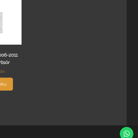
006-2011
isör
dai
oku