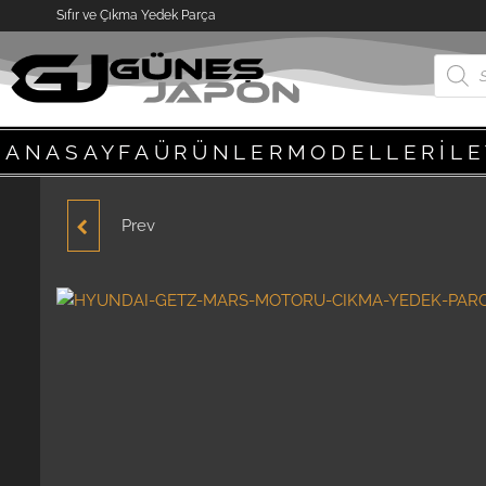
Sıfır ve Çıkma Yedek Parça
ANASAYFA
ÜRÜNLER
MODELLER
İL
Prev
HYUNDAİ ACCENT RAİL
BORUSU