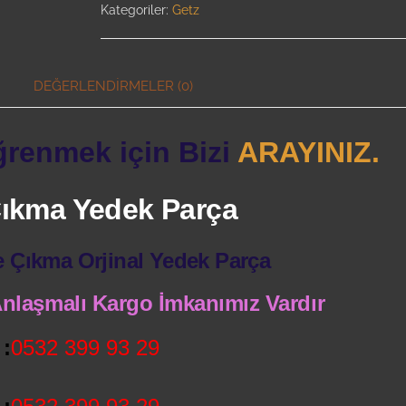
Kategoriler:
Getz
DEĞERLENDIRMELER (0)
ğrenmek için Bizi
ARAYINIZ.
 Çıkma Yedek Parça
e Çıkma Orjinal Yedek Parça
 Anlaşmalı Kargo İmkanımız Vardır
:
0532 399 93 29