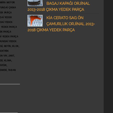
BAGAJ KAPAĞI ORJİNAL
DMİRA MOTOR
YUNDAİ ÇIKMA
2013-2018 ÇIKMA YEDEK PARÇA
DEK PARÇA
KİA CERATO SAG ÖN
DAİ YEDEK
DAİ YEDEK
ÇAMURLUK ORJİNAL 2013-
İ YEDEK PARÇA
2018 ÇIKMA YEDEK PARÇA
DEK PARÇA
İ YEDEK PARÇA
YUNDAİ YEDEK
İ, BEYİN, BLOK,
LEKTRİK
N YAY, JANT,
Sİ, KLİMA,
YATÖR,
ŞEMESİ, TABAN