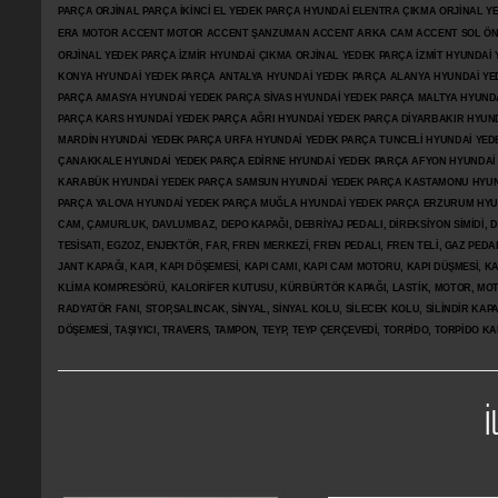
PARÇA ORJİNAL PARÇA İKİNCİ EL YEDEK PARÇA HYUNDAİ ELENTRA ÇIKMA ORJİNAL
ERA MOTOR ACCENT MOTOR
ACCENT ŞANZUMAN ACCENT ARKA CAM ACCENT SOL ÖN 
ORJİNAL YEDEK PARÇA İZMİR HYUNDAİ ÇIKMA ORJİNAL YEDEK PARÇA İZMİT HYUNDA
KONYA HYUNDAİ YEDEK PARÇA ANTALYA HYUNDAİ YEDEK PARÇA ALANYA HYUNDAİ YE
PARÇA AMASYA HYUNDAİ YEDEK PARÇA SİVAS HYUNDAİ YEDEK PARÇA MALTYA HYUN
PARÇA KARS HYUNDAİ YEDEK PARÇA AĞRI HYUNDAİ YEDEK PARÇA
DİYARBAKIR HYUN
MARDİN HYUNDAİ YEDEK PARÇA URFA HYUNDAİ YEDEK PARÇA TUNCELİ HYUNDAİ YEDE
ÇANAKKALE HYUNDAİ YEDEK PARÇA EDİRNE HYUNDAİ YEDEK PARÇA AFYON HYUNDAİ
KARABÜK HYUNDAİ YEDEK PARÇA SAMSUN HYUNDAİ YEDEK PARÇA KASTAMONU HYUN
PARÇA YALOVA HYUNDAİ YEDEK PARÇA MUĞLA HYUNDAİ YEDEK PARÇA ERZURUM HYUNDA
CAM, ÇAMURLUK, DAVLUMBAZ, DEPO KAPAĞI, DEBRİYAJ PEDALI, DİREKSİYON SİMİDİ, Dİ
TESİSATI, EGZOZ, ENJEKTÖR,
FAR, FREN MERKEZİ, FREN PEDALI, FREN TELİ, GAZ PEDA
JANT KAPAĞI, KAPI, KAPI DÖŞEMESİ, KAPI CAMI, KAPI CAM MOTORU, KAPI DÜŞMESİ, KAP
KLİMA KOMPRESÖRÜ, KALORİFER KUTUSU, KÜRBÜRTÖR KAPAĞI, LASTİK, MOTOR, MOTO
RADYATÖR FANI, STOP,SALINCAK, SİNYAL, SİNYAL KOLU, SİLECEK KOLU, SİLİNDİR KA
DÖŞEMESİ, TAŞIYICI, TRAVERS, TAMPON, TEYP, TEYP ÇERÇEVEDİ, TORPİDO, TORPİDO KA
İ