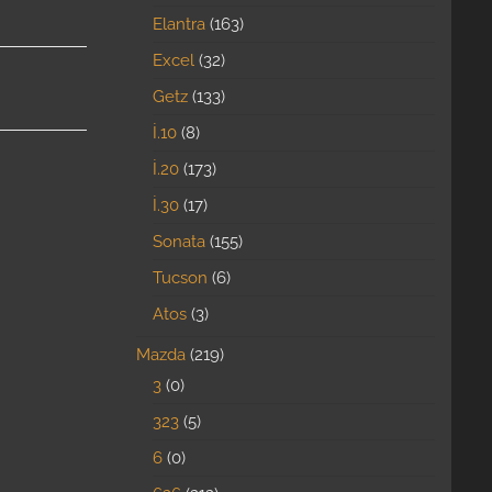
Elantra
163
Excel
32
Getz
133
İ.10
8
İ.20
173
İ.30
17
Sonata
155
Tucson
6
Atos
3
Mazda
219
3
0
323
5
6
0