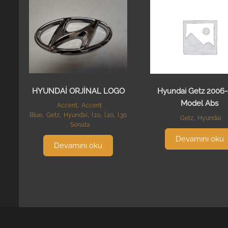
HYUNDAİ ORJİNAL LOGO
Hyundai Getz 2006-
Model Abs
Accent
,
Accent
Blue
,
Getz
,
Hyundai
,
İ.10
,
İ.20
,
İ.30
Getz
,
Hyundai
,
Sonata
Devamını oku
Devamını oku