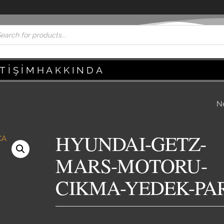
ETIŞIM
HAKKINDA
N
HYUNDAI-GETZ-
SILINDIR-KAPAK-
HYUNDAI-GETZ-
YEDEK-PARCA.
MARS-MOTORU-
CIKMA-YEDEK-PA