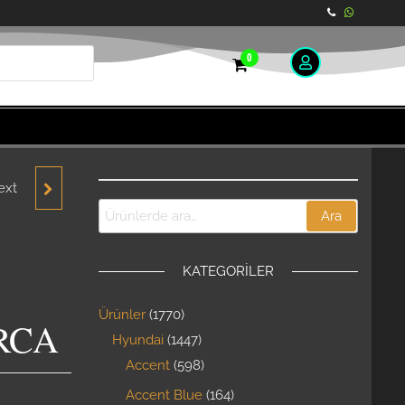
0
ext
Ara
CIKMA-
KATEGORILER
Ürünler
1770
RCA
Hyundai
1447
Accent
598
Accent Blue
164