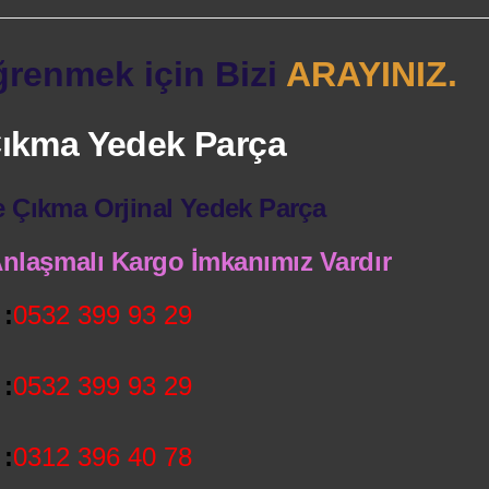
ğrenmek için Bizi
ARAYINIZ.
 Çıkma Yedek Parça
e Çıkma Orjinal Yedek Parça
 Anlaşmalı Kargo İmkanımız Vardır
:
0532 399 93 29
:
0532 399 93 29
:
0312 396 40 78