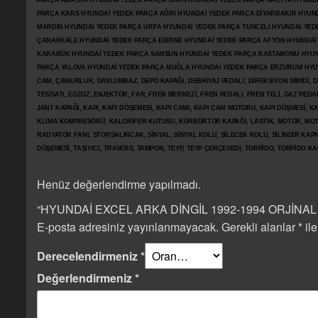
PARÇA AMASYA HYUNDAİ YEDEK PARÇA SİVAS HYUNDAİ YEDEK PARÇA MALTYA HYUN
PARÇA KARS HYUNDAİ YEDEK PARÇA AĞRI HYUNDAİ YEDEK PARÇA
DİYARBAKIR HYUN
MARDİN HYUNDAİ YEDEK PARÇA URFA HYUNDAİ YEDEK PARÇA TUNCELİ HYUNDAİ YEDE
ÇANAKKALE HYUNDAİ YEDEK PARÇA EDİRNE HYUNDAİ YEDEK PARÇA AFYON HYUNDAİ
KARABÜK HYUNDAİ YEDEK PARÇA SAMSUN HYUNDAİ YEDEK PARÇA KASTAMONU HYUN
PARÇA YALOVA HYUNDAİ YEDEK PARÇA MUĞLA HYUNDAİ YEDEK PARÇA ERZURUM HYUNDA
CAM, ÇAMURLUK, DAVLUMBAZ, DEPO KAPAĞI, DEBRİYAJ PEDALI, DİREKSİYON SİMİDİ, Dİ
TESİSATI, EGZOZ, ENJEKTÖR,
FAR, FREN MERKEZİ, FREN PEDALI, FREN TELİ, GAZ PEDA
JANT KAPAĞI, KAPI, KAPI DÖŞEMESİ, KAPI CAMI, KAPI CAM MOTORU, KAPI DÜŞMESİ, KAP
KLİMA KOMPRESÖRÜ, KALORİFER KUTUSU, KÜRBÜRTÖR KAPAĞI, LASTİK, MOTOR, MOTO
RADYATÖR FANI, STOP,SALINCAK, SİNYAL, SİNYAL KOLU, SİLECEK KOLU, SİLİNDİR KA
DÖŞEMESİ, TAŞIYICI, TRAVERS, TAMPON, TEYP, TEYP ÇERÇEVEDİ, TORPİDO, TORPİDO KA
Henüz değerlendirme yapılmadı.
“HYUNDAİ EXCEL ARKA DİNGİL 1992-1994 ORJİNAL ÇIK
E-posta adresiniz yayınlanmayacak.
Gerekli alanlar
*
ile
Derecelendirmeniz
*
Değerlendirmeniz
*