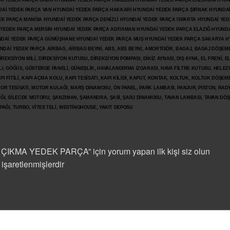
DAİ YEDEK PARÇA ORDU HYUNDAİ YEDEK PARÇA TRABZON HYUNDAİ YEDEK PARÇA ERZURUM HYUN
DAİ YEDEK PARÇA VAN HYUNDAİ YEDEK PARÇA HAKKARİ HYUNDAİ YEDEK PARÇA ŞIRNAK HYUNDA
K PARÇA MANİSA HYUNDAİ YEDEK PARÇA DENİZLİ HYUNDAİ YEDEK PARÇA ISPARTA HYUNDAİ YE
 YEDEK PARÇA MERSİN HYUNDAİ YEDEK PARÇA ADIYAMAN HYUNDAİ YEDEK
PARÇA ELAZIĞ HYUNDA
DAİ YEDEK PARÇA GÜMÜŞHANE HYUNDAİ YEDEK PARÇA MUŞ HYUNDAİ YEDEK PARÇA SAKARYA H
İ YEDEK PARÇA AİRBAG, AİRBAG BEYNİ, ABS, ABS BEYNİ, AMORTİSÖR, BAGAJ, BAGAJ DÖŞEMES
REKSİYON MİLİ, DİREKSİYON KUTUSU, DİREKSİYON POMPASI, DİKİZ AYNASI, DIŞ AYNA, EL FRENİ, E
LI, GÖĞÜS, GÖSTERGE PANELİ, GÜNEŞLİK, HAVALANDIRMA IZGARASI, HAVA FİLTRE KUTUSU, HELEZO
I FİTİLİ, KAPI AÇMA KOLU, KAPI TESİSATI, KAPI KİLİDİ, KAPUT, KONTAK, KOLTUK, KOLTUK DÖŞEME
R TESİSATI, MOTOR KULAĞI, MARŞ DİNAMOSU, ÖN PANEL, PARK LAMBASI, PANJUR, PİSTON, RAD
PAĞI, SİLECEK MOTORU, ŞANZIMAN, ŞAMANDRA, ŞASİ, ŞARJ DİNAMOSU, TAVAN LAMBASI, TAVAN DÖ
PAĞI, TURBO, VİTES TELİ, WESTİNGHOUSE, YAKIT DEPOSU
MA YEDEK PARÇA” için yorum yapan ilk kişi siz olun
 işaretlenmişlerdir