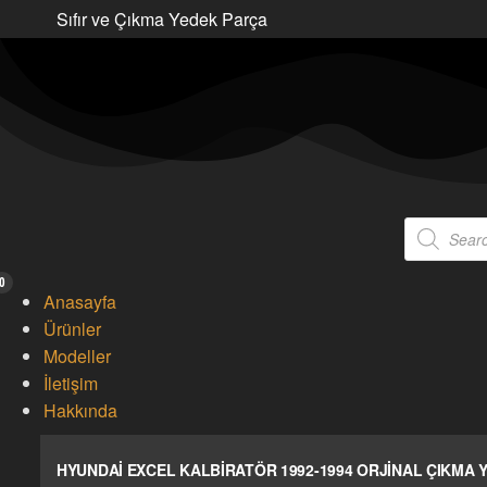
Skip
Sıfır ve Çıkma Yedek Parça
to
the
content
Products
search
0
Anasayfa
Ürünler
Modeller
İletişim
Hakkında
HYUNDAİ EXCEL KALBİRATÖR 1992-1994 ORJİNAL ÇIKMA 