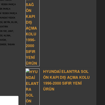
DAİ YEDEK
İ YEDEK PARÇA
DEK PARÇA
İ YEDEK PARÇA
YUNDAİ YEDEK
İ, BEYİN, BLOK,
LEKTRİK
N YAY, JANT,
Sİ, KLİMA,
YATÖR,
ŞEMESİ, TABAN
HYUNDAİ ELANTRA SOL
ÖN KAPI DIŞ AÇMA KOLU
1996-2000 SIFIR YENİ
ÜRÜN