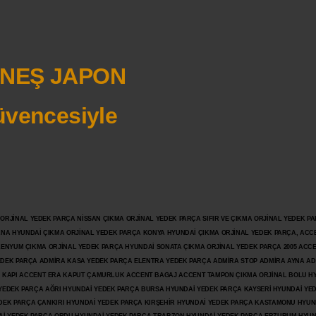
NEŞ JAPON
vencesiyle
JİNAL YEDEK PARÇA NİSSAN ÇIKMA ORJİNAL YEDEK PARÇA SIFIR VE ÇIKMA ORJİNAL YEDEK PAR
ANA HYUNDAİ ÇIKMA ORJİNAL YEDEK PARÇA KONYA HYUNDAİ ÇIKMA ORJİNAL YEDEK PARÇA, ACC
İLENYUM ÇIKMA ORJİNAL YEDEK PARÇA HYUNDAİ SONATA ÇIKMA ORJİNAL YEDEK PARÇA 2005 ACC
 YEDEK PARÇA ADMİRA KASA YEDEK PARÇA ELENTRA YEDEK PARÇA ADMİRA STOP ADMİRA AYNA A
KAPI ACCENT ERA KAPUT ÇAMURLUK ACCENT BAGAJ ACCENT TAMPON ÇIKMA ORJİNAL BOLU H
İ YEDEK PARÇA AĞRI HYUNDAİ YEDEK PARÇA BURSA HYUNDAİ YEDEK PARÇA KAYSERİ HYUNDAİ YE
DEK PARÇA ÇANKIRI HYUNDAİ YEDEK PARÇA KIRŞEHİR HYUNDAİ YEDEK PARÇA KASTAMONU HYUN