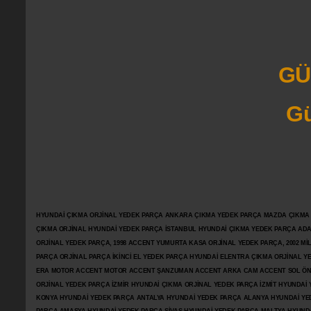
GÜ
Gü
HYUNDAİ ÇIKMA ORJİNAL YEDEK PARÇA ANKARA ÇIKMA YEDEK PARÇA MAZDA ÇIKMA OR
ÇIKMA ORJİNAL HYUNDAİ YEDEK PARÇA İSTANBUL HYUNDAİ ÇIKMA YEDEK PARÇA AD
ORJİNAL YEDEK PARÇA, 1998 ACCENT YUMURTA KASA ORJİNAL YEDEK PARÇA, 2002 M
PARÇA ORJİNAL PARÇA İKİNCİ EL YEDEK PARÇA HYUNDAİ ELENTRA ÇIKMA ORJİNAL
ERA MOTOR ACCENT MOTOR
ACCENT ŞANZUMAN ACCENT ARKA CAM ACCENT SOL ÖN 
ORJİNAL YEDEK PARÇA İZMİR HYUNDAİ ÇIKMA ORJİNAL YEDEK PARÇA İZMİT HYUNDA
KONYA HYUNDAİ YEDEK PARÇA ANTALYA HYUNDAİ YEDEK PARÇA ALANYA HYUNDAİ YE