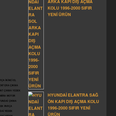
ARKA KAPI DIŞ AÇMA
KOLU 1996-2000 SIFIR
YENİ ÜRÜN
ÇA İKİNCİ EL
ENT ERA ÇIKMA
ENT ÇIKMA YEDEK
HYUNDAİ ELANTRA SAĞ
DMİRA MOTOR
ÖN KAPI DIŞ AÇMA KOLU
YUNDAİ ÇIKMA
DEK PARÇA
1996-2000 SIFIR YENİ
DAİ YEDEK
ÜRÜN