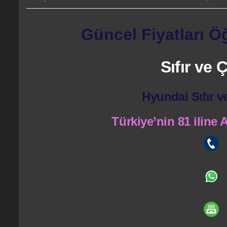
Güncel Fiyatları Ö
Sıfır ve
Hyundai Sıfır v
Türkiye’nin 81 iline