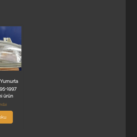
 Yumurta
995-1997
ni ürün
ndai
oku