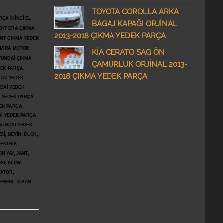
TOYOTA COROLLA ARKA
ÇA İKİNCİ EL
BAGAJ KAPAĞI ORJİNAL
ENT ERA ÇIKMA
2013-2018 ÇIKMA YEDEK PARÇA
ENT ÇIKMA YEDEK
DMİRA MOTOR
KİA CERATO SAG ÖN
YUNDAİ ÇIKMA
ÇAMURLUK ORJİNAL 2013-
DEK PARÇA
2018 ÇIKMA YEDEK PARÇA
DAİ YEDEK
DAİ YEDEK
İ YEDEK PARÇA
DEK PARÇA
İ YEDEK PARÇA
YUNDAİ YEDEK
İ, BEYİN, BLOK,
LEKTRİK
N YAY, JANT,
Sİ, KLİMA,
YATÖR,
ŞEMESİ, TABAN