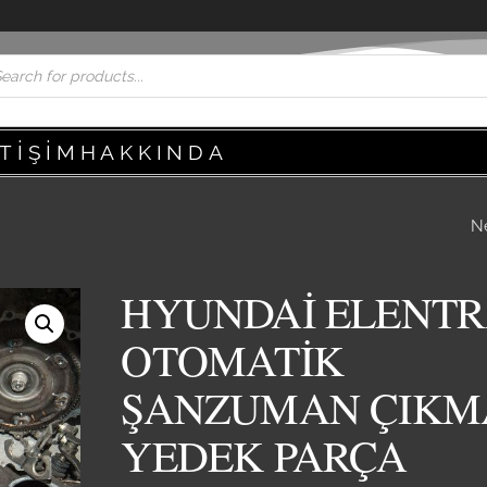
ETIŞIM
HAKKINDA
N
HYUNDAİ YUMUR
KASA DİREKSİYO
HYUNDAİ ELENT
MAFSALI ÇIKMA 
OTOMATİK
PARÇA
ŞANZUMAN ÇIKM
YEDEK PARÇA