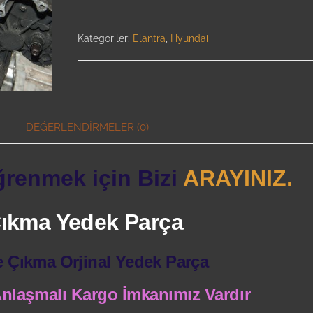
Kategoriler:
Elantra
,
Hyundai
DEĞERLENDIRMELER (0)
ğrenmek için Bizi
ARAYINIZ.
 Çıkma Yedek Parça
e Çıkma Orjinal Yedek Parça
 Anlaşmalı Kargo İmkanımız Vardır