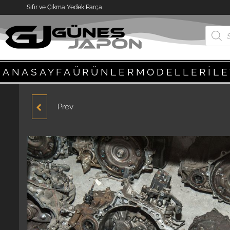
Sıfır ve Çıkma Yedek Parça
ANASAYFA
ÜRÜNLER
MODELLER
İL
Prev
HYUNDAİ ACCENT
YUMURTA SAĞ ÖN FAR
1998-2000 MODELLER
ÇIKMA YEDEK PARÇA