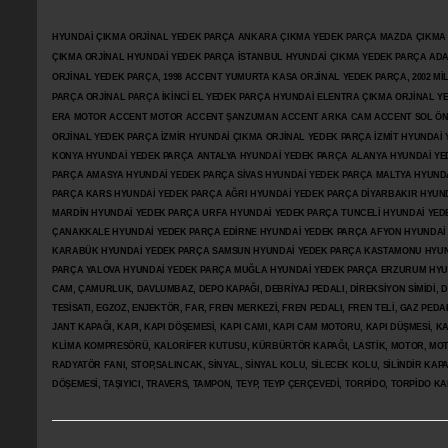
HYUNDAİ ÇIKMA ORJİNAL YEDEK PARÇA ANKARA ÇIKMA YEDEK PARÇA MAZDA ÇIKMA OR
ÇIKMA ORJİNAL HYUNDAİ YEDEK PARÇA İSTANBUL HYUNDAİ ÇIKMA YEDEK PARÇA AD
ORJİNAL YEDEK PARÇA, 1998 ACCENT YUMURTA KASA ORJİNAL YEDEK PARÇA, 2002 M
PARÇA ORJİNAL PARÇA İKİNCİ EL YEDEK PARÇA HYUNDAİ ELENTRA ÇIKMA ORJİNAL
ERA MOTOR ACCENT MOTOR
ACCENT ŞANZUMAN ACCENT ARKA CAM ACCENT SOL ÖN 
ORJİNAL YEDEK PARÇA İZMİR HYUNDAİ ÇIKMA ORJİNAL YEDEK PARÇA İZMİT HYUNDA
KONYA HYUNDAİ YEDEK PARÇA ANTALYA HYUNDAİ YEDEK PARÇA ALANYA HYUNDAİ YE
PARÇA AMASYA HYUNDAİ YEDEK PARÇA SİVAS HYUNDAİ YEDEK PARÇA MALTYA HYUN
PARÇA KARS HYUNDAİ YEDEK PARÇA AĞRI HYUNDAİ YEDEK PARÇA
DİYARBAKIR HYUN
MARDİN HYUNDAİ YEDEK PARÇA URFA HYUNDAİ YEDEK PARÇA TUNCELİ HYUNDAİ YEDE
ÇANAKKALE HYUNDAİ YEDEK PARÇA EDİRNE HYUNDAİ YEDEK PARÇA AFYON HYUNDAİ
KARABÜK HYUNDAİ YEDEK PARÇA SAMSUN HYUNDAİ YEDEK PARÇA KASTAMONU HYUN
PARÇA YALOVA HYUNDAİ YEDEK PARÇA MUĞLA HYUNDAİ YEDEK PARÇA ERZURUM HYUNDA
CAM, ÇAMURLUK, DAVLUMBAZ, DEPO KAPAĞI, DEBRİYAJ PEDALI, DİREKSİYON SİMİDİ, Dİ
TESİSATI, EGZOZ, ENJEKTÖR,
FAR, FREN MERKEZİ, FREN PEDALI, FREN TELİ, GAZ PEDA
JANT KAPAĞI, KAPI, KAPI DÖŞEMESİ, KAPI CAMI, KAPI CAM MOTORU, KAPI DÜŞMESİ, KAP
KLİMA KOMPRESÖRÜ, KALORİFER KUTUSU, KÜRBÜRTÖR KAPAĞI, LASTİK, MOTOR, MOTO
RADYATÖR FANI, STOP,SALINCAK, SİNYAL, SİNYAL KOLU, SİLECEK KOLU, SİLİNDİR KA
DÖŞEMESİ, TAŞIYICI, TRAVERS, TAMPON, TEYP, TEYP ÇERÇEVEDİ, TORPİDO, TORPİDO KA