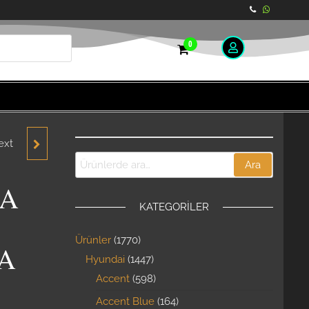
0
ext
TA
Ara
N
RA
KATEGORILER
YEDEK
Ürünler
1770
A
Hyundai
1447
Accent
598
Accent Blue
164