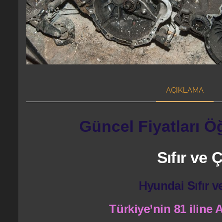
AÇIKLAMA
Güncel Fiyatları Ö
Sıfır ve
Hyundai Sıfır v
Türkiye’nin 81 iline