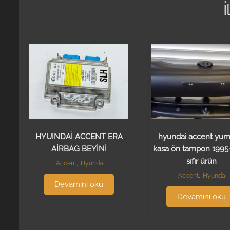
İ
HYUINDAİ ACCENT ERA
hyundai accent yum
AİRBAG BEYİNİ
kasa ön tampon 1995
sıfır ürün
Accent
,
Hyundai
Accent
,
Hyundai
Devamını oku
Devamını oku