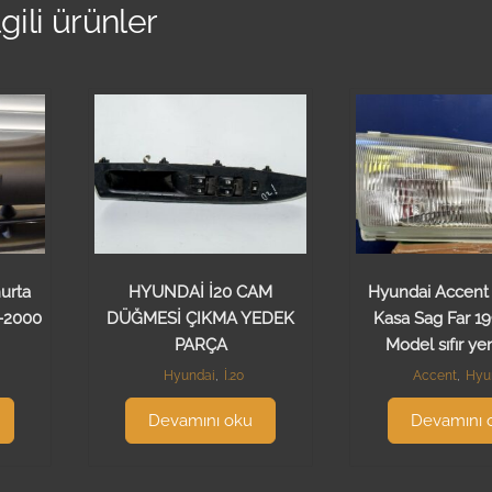
lgili ürünler
urta
HYUNDAİ İ20 CAM
Hyundai Accent
-2000
DÜĞMESİ ÇIKMA YEDEK
Kasa Sag Far 1
PARÇA
Model sıfır ye
Hyundai
,
İ.20
Accent
,
Hyu
Devamını oku
Devamını 