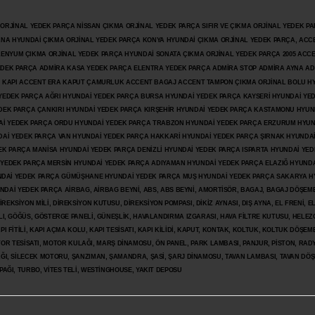
JİNAL YEDEK PARÇA NİSSAN ÇIKMA ORJİNAL YEDEK PARÇA SIFIR VE ÇIKMA ORJİNAL YEDEK PAR
ANA HYUNDAİ ÇIKMA ORJİNAL YEDEK PARÇA KONYA HYUNDAİ ÇIKMA ORJİNAL YEDEK PARÇA, ACC
İLENYUM ÇIKMA ORJİNAL YEDEK PARÇA HYUNDAİ SONATA ÇIKMA ORJİNAL YEDEK PARÇA 2005 ACC
 YEDEK PARÇA ADMİRA KASA YEDEK PARÇA ELENTRA YEDEK PARÇA ADMİRA STOP ADMİRA AYNA A
KAPI ACCENT ERA KAPUT ÇAMURLUK ACCENT BAGAJ ACCENT TAMPON ÇIKMA ORJİNAL BOLU H
İ YEDEK PARÇA AĞRI HYUNDAİ YEDEK PARÇA BURSA HYUNDAİ YEDEK PARÇA KAYSERİ HYUNDAİ YE
DEK PARÇA ÇANKIRI HYUNDAİ YEDEK PARÇA KIRŞEHİR HYUNDAİ YEDEK PARÇA KASTAMONU HYUN
DAİ YEDEK PARÇA ORDU HYUNDAİ YEDEK PARÇA TRABZON HYUNDAİ YEDEK PARÇA ERZURUM HYUN
DAİ YEDEK PARÇA VAN HYUNDAİ YEDEK PARÇA HAKKARİ HYUNDAİ YEDEK PARÇA ŞIRNAK HYUNDA
K PARÇA MANİSA HYUNDAİ YEDEK PARÇA DENİZLİ HYUNDAİ YEDEK PARÇA ISPARTA HYUNDAİ YE
 YEDEK PARÇA MERSİN HYUNDAİ YEDEK PARÇA ADIYAMAN HYUNDAİ YEDEK
PARÇA ELAZIĞ HYUNDA
DAİ YEDEK PARÇA GÜMÜŞHANE HYUNDAİ YEDEK PARÇA MUŞ HYUNDAİ YEDEK PARÇA SAKARYA H
İ YEDEK PARÇA AİRBAG, AİRBAG BEYNİ, ABS, ABS BEYNİ, AMORTİSÖR, BAGAJ, BAGAJ DÖŞEMES
REKSİYON MİLİ, DİREKSİYON KUTUSU, DİREKSİYON POMPASI, DİKİZ AYNASI, DIŞ AYNA, EL FRENİ, E
LI, GÖĞÜS, GÖSTERGE PANELİ, GÜNEŞLİK, HAVALANDIRMA IZGARASI, HAVA FİLTRE KUTUSU, HELEZO
I FİTİLİ, KAPI AÇMA KOLU, KAPI TESİSATI, KAPI KİLİDİ, KAPUT, KONTAK, KOLTUK, KOLTUK DÖŞEME
R TESİSATI, MOTOR KULAĞI, MARŞ DİNAMOSU, ÖN PANEL, PARK LAMBASI, PANJUR, PİSTON, RAD
PAĞI, SİLECEK MOTORU, ŞANZIMAN, ŞAMANDRA, ŞASİ, ŞARJ DİNAMOSU, TAVAN LAMBASI, TAVAN DÖ
PAĞI, TURBO, VİTES TELİ, WESTİNGHOUSE, YAKIT DEPOSU