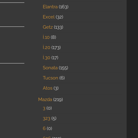
Elantra
163
Excel
32
Getz
133
İ.10
8
İ.20
173
İ.30
17
Sonata
155
Tucson
6
Atos
3
Mazda
219
3
0
323
5
6
0