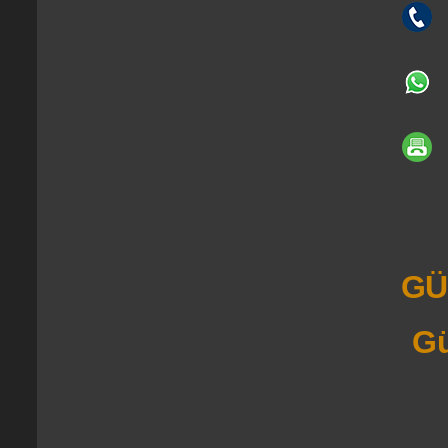
GÜ
Gü