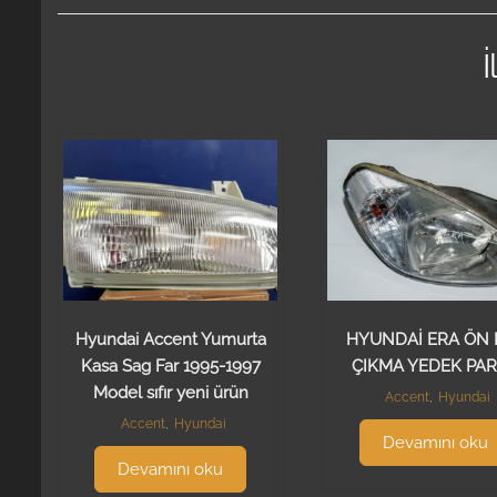
İ
Hyundai Accent Yumurta
HYUNDAİ ERA ÖN 
Kasa Sag Far 1995-1997
ÇIKMA YEDEK PA
Model sıfır yeni ürün
Accent
,
Hyundai
Accent
,
Hyundai
Devamını oku
Devamını oku