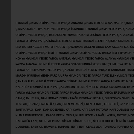
HYUNDAİ ÇIKMA ORJİNAL YEDEK PARÇA ANKARA ÇIKMA YEDEK PARÇA MAZDA ÇIKMA OR
ÇIKMA ORJİNAL HYUNDAİ YEDEK PARÇA İSTANBUL HYUNDAİ ÇIKMA YEDEK PARÇA AD
ORJİNAL YEDEK PARÇA, 1998 ACCENT YUMURTA KASA ORJİNAL YEDEK PARÇA, 2002 M
PARÇA ORJİNAL PARÇA İKİNCİ EL YEDEK PARÇA HYUNDAİ ELENTRA ÇIKMA ORJİNAL
ERA MOTOR ACCENT MOTOR
ACCENT ŞANZUMAN ACCENT ARKA CAM ACCENT SOL ÖN 
ORJİNAL YEDEK PARÇA İZMİR HYUNDAİ ÇIKMA ORJİNAL YEDEK PARÇA İZMİT HYUNDA
KONYA HYUNDAİ YEDEK PARÇA ANTALYA HYUNDAİ YEDEK PARÇA ALANYA HYUNDAİ YE
PARÇA AMASYA HYUNDAİ YEDEK PARÇA SİVAS HYUNDAİ YEDEK PARÇA MALTYA HYUN
PARÇA KARS HYUNDAİ YEDEK PARÇA AĞRI HYUNDAİ YEDEK PARÇA
DİYARBAKIR HYUN
MARDİN HYUNDAİ YEDEK PARÇA URFA HYUNDAİ YEDEK PARÇA TUNCELİ HYUNDAİ YEDE
ÇANAKKALE HYUNDAİ YEDEK PARÇA EDİRNE HYUNDAİ YEDEK PARÇA AFYON HYUNDAİ
KARABÜK HYUNDAİ YEDEK PARÇA SAMSUN HYUNDAİ YEDEK PARÇA KASTAMONU HYUN
PARÇA YALOVA HYUNDAİ YEDEK PARÇA MUĞLA HYUNDAİ YEDEK PARÇA ERZURUM HYUNDA
CAM, ÇAMURLUK, DAVLUMBAZ, DEPO KAPAĞI, DEBRİYAJ PEDALI, DİREKSİYON SİMİDİ, Dİ
TESİSATI, EGZOZ, ENJEKTÖR,
FAR, FREN MERKEZİ, FREN PEDALI, FREN TELİ, GAZ PEDA
JANT KAPAĞI, KAPI, KAPI DÖŞEMESİ, KAPI CAMI, KAPI CAM MOTORU, KAPI DÜŞMESİ, KAP
KLİMA KOMPRESÖRÜ, KALORİFER KUTUSU, KÜRBÜRTÖR KAPAĞI, LASTİK, MOTOR, MOTO
RADYATÖR FANI, STOP,SALINCAK, SİNYAL, SİNYAL KOLU, SİLECEK KOLU, SİLİNDİR KA
DÖŞEMESİ, TAŞIYICI, TRAVERS, TAMPON, TEYP, TEYP ÇERÇEVEDİ, TORPİDO, TORPİDO KA