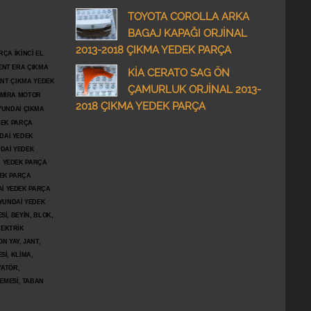
TOYOTA COROLLA ARKA
BAGAJ KAPAĞI ORJİNAL
2013-2018 ÇIKMA YEDEK PARÇA
ÇA İKİNCİ EL
ENT ERA ÇIKMA
KİA CERATO SAG ÖN
ENT ÇIKMA YEDEK
ÇAMURLUK ORJİNAL 2013-
DMİRA MOTOR
2018 ÇIKMA YEDEK PARÇA
YUNDAİ ÇIKMA
DEK PARÇA
DAİ YEDEK
DAİ YEDEK
İ YEDEK PARÇA
DEK PARÇA
İ YEDEK PARÇA
YUNDAİ YEDEK
İ, BEYİN, BLOK,
LEKTRİK
N YAY, JANT,
Sİ, KLİMA,
YATÖR,
ŞEMESİ, TABAN