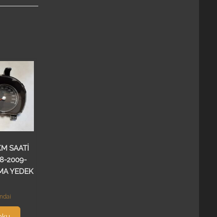
M SAATİ
8-2009-
MA YEDEK
ndai
oku