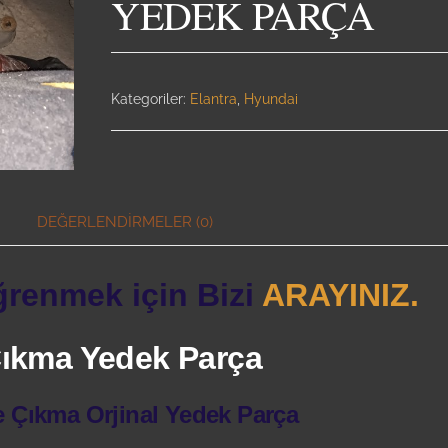
YEDEK PARÇA
Kategoriler:
Elantra
,
Hyundai
DEĞERLENDIRMELER (0)
ğrenmek için Bizi
ARAYINIZ.
 Çıkma Yedek Parça
e Çıkma Orjinal Yedek Parça