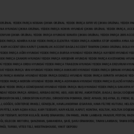
JİNAL YEDEK PARÇA NİSSAN ÇIKMA ORJİNAL YEDEK PARÇA SIFIR VE ÇIKMA ORJİNAL YEDEK PAR
ANA HYUNDAİ ÇIKMA ORJİNAL YEDEK PARÇA KONYA HYUNDAİ ÇIKMA ORJİNAL YEDEK PARÇA, ACC
İLENYUM ÇIKMA ORJİNAL YEDEK PARÇA HYUNDAİ SONATA ÇIKMA ORJİNAL YEDEK PARÇA 2005 ACC
 YEDEK PARÇA ADMİRA KASA YEDEK PARÇA ELENTRA YEDEK PARÇA ADMİRA STOP ADMİRA AYNA A
KAPI ACCENT ERA KAPUT ÇAMURLUK ACCENT BAGAJ ACCENT TAMPON ÇIKMA ORJİNAL BOLU H
İ YEDEK PARÇA AĞRI HYUNDAİ YEDEK PARÇA BURSA HYUNDAİ YEDEK PARÇA KAYSERİ HYUNDAİ YE
DEK PARÇA ÇANKIRI HYUNDAİ YEDEK PARÇA KIRŞEHİR HYUNDAİ YEDEK PARÇA KASTAMONU HYUN
DAİ YEDEK PARÇA ORDU HYUNDAİ YEDEK PARÇA TRABZON HYUNDAİ YEDEK PARÇA ERZURUM HYUN
DAİ YEDEK PARÇA VAN HYUNDAİ YEDEK PARÇA HAKKARİ HYUNDAİ YEDEK PARÇA ŞIRNAK HYUNDA
K PARÇA MANİSA HYUNDAİ YEDEK PARÇA DENİZLİ HYUNDAİ YEDEK PARÇA ISPARTA HYUNDAİ YE
 YEDEK PARÇA MERSİN HYUNDAİ YEDEK PARÇA ADIYAMAN HYUNDAİ YEDEK
PARÇA ELAZIĞ HYUNDA
DAİ YEDEK PARÇA GÜMÜŞHANE HYUNDAİ YEDEK PARÇA MUŞ HYUNDAİ YEDEK PARÇA SAKARYA H
İ YEDEK PARÇA AİRBAG, AİRBAG BEYNİ, ABS, ABS BEYNİ, AMORTİSÖR, BAGAJ, BAGAJ DÖŞEMES
REKSİYON MİLİ, DİREKSİYON KUTUSU, DİREKSİYON POMPASI, DİKİZ AYNASI, DIŞ AYNA, EL FRENİ, E
LI, GÖĞÜS, GÖSTERGE PANELİ, GÜNEŞLİK, HAVALANDIRMA IZGARASI, HAVA FİLTRE KUTUSU, HELEZO
I FİTİLİ, KAPI AÇMA KOLU, KAPI TESİSATI, KAPI KİLİDİ, KAPUT, KONTAK, KOLTUK, KOLTUK DÖŞEME
R TESİSATI, MOTOR KULAĞI, MARŞ DİNAMOSU, ÖN PANEL, PARK LAMBASI, PANJUR, PİSTON, RAD
PAĞI, SİLECEK MOTORU, ŞANZIMAN, ŞAMANDRA, ŞASİ, ŞARJ DİNAMOSU, TAVAN LAMBASI, TAVAN DÖ
PAĞI, TURBO, VİTES TELİ, WESTİNGHOUSE, YAKIT DEPOSU