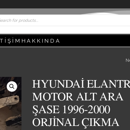
ETIŞIM
HAKKINDA
N
HYUNDAİ İ.20
DİREKSİYON SİMİDİ
HYUNDAİ ELANT
2019 SIFIR YENİ O
MOTOR ALT ARA
YEDEK PARÇA
ŞASE 1996-2000
ORJİNAL ÇIKMA