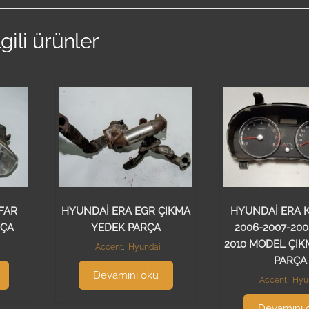
lgili ürünler
FAR
HYUNDAİ ERA EGR ÇIKMA
HYUNDAİ ERA K
RÇA
YEDEK PARÇA
2006-2007-200
2010 MODEL ÇIK
Accent
,
Hyundai
PARÇA
Devamını oku
Accent
,
Hyu
Devamını 