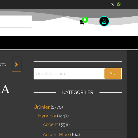
0
ext
Ara
 2012-
RA
KATEGORILER
RJİNAL
Ürünler
1770
Hyundai
1447
Accent
598
Accent Blue
164