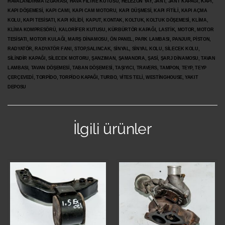
HAVALANDIRMA IZGARASI, HAVA FİLTRE KUTUSU, HELEZON YAY, JANT, JANT KAPAĞI, KAPI,
KAPI DÖŞEMESİ, KAPI CAMI, KAPI CAM MOTORU, KAPI DÜŞMESİ, KAPI FİTİLİ, KAPI AÇMA
KOLU, KAPI TESİSATI, KAPI KİLİDİ, KAPUT, KONTAK, KOLTUK, KOLTUK DÖŞEMESİ, KLİMA,
KLİMA KOMPRESÖRÜ, KALORİFER KUTUSU, KÜRBÜRTÖR KAPAĞI, LASTİK, MOTOR, MOTOR
TESİSATI, MOTOR KULAĞI, MARŞ DİNAMOSU, ÖN PANEL, PARK LAMBASI, PANJUR, PİSTON,
RADYATÖR, RADYATÖR FANI, STOP,SALINCAK, SİNYAL, SİNYAL KOLU, SİLECEK KOLU,
SİLİNDİR KAPAĞI, SİLECEK MOTORU, ŞANZIMAN, ŞAMANDRA, ŞASİ, ŞARJ DİNAMOSU, TAVAN
LAMBASI, TAVAN DÖŞEMESİ, TABAN DÖŞEMESİ, TAŞIYICI, TRAVERS, TAMPON, TEYP, TEYP
ÇERÇEVEDİ, TORPİDO, TORPİDO KAPAĞI, TURBO, VİTES TELİ, WESTİNGHOUSE, YAKIT
DEPOSU
İlgili ürünler