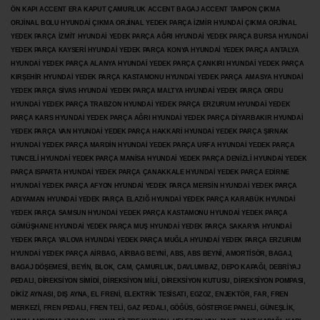
ÖN KAPI ACCENT ERA KAPUT ÇAMURLUK ACCENT BAGAJ ACCENT TAMPON ÇIKMA
ORJİNAL BOLU HYUNDAİ ÇIKMA ORJİNAL YEDEK PARÇA İZMİR HYUNDAİ ÇIKMA ORJİNAL
YEDEK PARÇA İZMİT HYUNDAİ YEDEK PARÇA AĞRI HYUNDAİ YEDEK PARÇA BURSA HYUNDAİ
YEDEK PARÇA KAYSERİ HYUNDAİ YEDEK PARÇA KONYA HYUNDAİ YEDEK PARÇA ANTALYA
HYUNDAİ YEDEK PARÇA ALANYA HYUNDAİ YEDEK PARÇA ÇANKIRI HYUNDAİ YEDEK PARÇA
KIRŞEHİR HYUNDAİ YEDEK PARÇA KASTAMONU HYUNDAİ YEDEK PARÇA AMASYA HYUNDAİ
YEDEK PARÇA SİVAS HYUNDAİ YEDEK PARÇA MALTYA HYUNDAİ YEDEK PARÇA ORDU
HYUNDAİ YEDEK PARÇA TRABZON HYUNDAİ YEDEK PARÇA ERZURUM HYUNDAİ YEDEK
PARÇA KARS HYUNDAİ YEDEK PARÇA AĞRI HYUNDAİ YEDEK PARÇA
DİYARBAKIR HYUNDAİ
YEDEK PARÇA VAN HYUNDAİ YEDEK PARÇA HAKKARİ HYUNDAİ YEDEK PARÇA ŞIRNAK
HYUNDAİ YEDEK PARÇA MARDİN HYUNDAİ YEDEK PARÇA URFA HYUNDAİ YEDEK PARÇA
TUNCELİ HYUNDAİ YEDEK PARÇA MANİSA HYUNDAİ YEDEK PARÇA DENİZLİ HYUNDAİ YEDEK
PARÇA ISPARTA HYUNDAİ YEDEK PARÇA ÇANAKKALE HYUNDAİ YEDEK PARÇA EDİRNE
HYUNDAİ YEDEK PARÇA AFYON HYUNDAİ YEDEK PARÇA MERSİN HYUNDAİ YEDEK PARÇA
ADIYAMAN HYUNDAİ YEDEK
PARÇA ELAZIĞ HYUNDAİ YEDEK PARÇA KARABÜK HYUNDAİ
YEDEK PARÇA SAMSUN HYUNDAİ YEDEK PARÇA KASTAMONU HYUNDAİ YEDEK PARÇA
GÜMÜŞHANE HYUNDAİ YEDEK PARÇA MUŞ HYUNDAİ YEDEK PARÇA SAKARYA HYUNDAİ
YEDEK PARÇA YALOVA HYUNDAİ YEDEK PARÇA MUĞLA HYUNDAİ YEDEK PARÇA ERZURUM
HYUNDAİ YEDEK PARÇA AİRBAG, AİRBAG BEYNİ, ABS, ABS BEYNİ, AMORTİSÖR, BAGAJ,
BAGAJ DÖŞEMESİ, BEYİN, BLOK, CAM, ÇAMURLUK, DAVLUMBAZ, DEPO KAPAĞI, DEBRİYAJ
PEDALI, DİREKSİYON SİMİDİ, DİREKSİYON MİLİ, DİREKSİYON KUTUSU, DİREKSİYON POMPASI,
DİKİZ AYNASI, DIŞ AYNA, EL FRENİ, ELEKTRİK TESİSATI, EGZOZ, ENJEKTÖR,
FAR, FREN
MERKEZİ, FREN PEDALI, FREN TELİ, GAZ PEDALI, GÖĞÜS, GÖSTERGE PANELİ, GÜNEŞLİK,