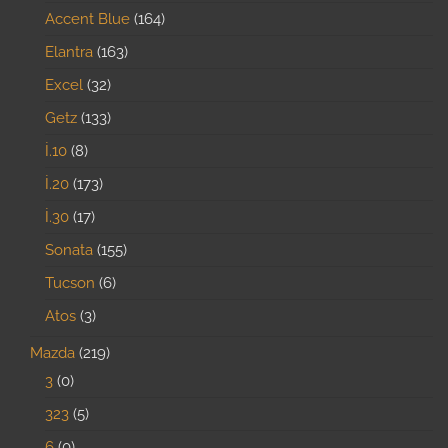
Accent Blue
164
Elantra
163
Excel
32
Getz
133
İ.10
8
İ.20
173
İ.30
17
Sonata
155
Tucson
6
Atos
3
Mazda
219
3
0
323
5
6
0