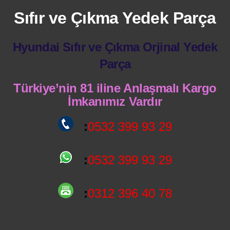
Sıfır ve Çıkma Yedek Parça
Hyundai Sıfır ve Çıkma Orjinal Yedek
Parça
Türkiye’nin 81 iline Anlaşmalı Kargo
İmkanımız Vardır
:
0532 399 93 29
:
0532 399 93 29
:
0312 396 40 78