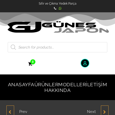
Sıfır ve Çıkma Yedek Parça
0
ANASAYFA
ÜRÜNLER
MODELLER
İLETIŞIM
HAKKINDA
Prev
Next
HYUNDAI ACCENT SOL
HYUNDAİ ACCENT 1.5