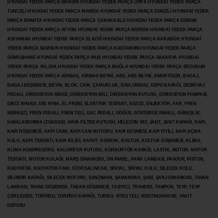
HYUNDAİ YEDEK PARÇA MARDİN HYUNDAİ YEDEK PARÇA URFA HYUNDAİ YEDEK PARÇA
TUNCELİ HYUNDAİ YEDEK PARÇA MANİSA HYUNDAİ YEDEK PARÇA DENİZLİ HYUNDAİ YEDEK
PARÇA ISPARTA HYUNDAİ YEDEK PARÇA ÇANAKKALE HYUNDAİ YEDEK PARÇA EDİRNE
HYUNDAİ YEDEK PARÇA AFYON HYUNDAİ YEDEK PARÇA MERSİN HYUNDAİ YEDEK PARÇA
ADIYAMAN HYUNDAİ YEDEK
PARÇA ELAZIĞ HYUNDAİ YEDEK PARÇA KARABÜK HYUNDAİ
YEDEK PARÇA SAMSUN HYUNDAİ YEDEK PARÇA KASTAMONU HYUNDAİ YEDEK PARÇA
GÜMÜŞHANE HYUNDAİ YEDEK PARÇA MUŞ HYUNDAİ YEDEK PARÇA SAKARYA HYUNDAİ
YEDEK PARÇA YALOVA HYUNDAİ YEDEK PARÇA MUĞLA HYUNDAİ YEDEK PARÇA ERZURUM
HYUNDAİ YEDEK PARÇA AİRBAG, AİRBAG BEYNİ, ABS, ABS BEYNİ, AMORTİSÖR, BAGAJ,
BAGAJ DÖŞEMESİ, BEYİN, BLOK, CAM, ÇAMURLUK, DAVLUMBAZ, DEPO KAPAĞI, DEBRİYAJ
PEDALI, DİREKSİYON SİMİDİ, DİREKSİYON MİLİ, DİREKSİYON KUTUSU, DİREKSİYON POMPASI,
DİKİZ AYNASI, DIŞ AYNA, EL FRENİ, ELEKTRİK TESİSATI, EGZOZ, ENJEKTÖR,
FAR, FREN
MERKEZİ, FREN PEDALI, FREN TELİ, GAZ PEDALI, GÖĞÜS, GÖSTERGE PANELİ, GÜNEŞLİK,
HAVALANDIRMA IZGARASI, HAVA FİLTRE KUTUSU, HELEZON YAY, JANT, JANT KAPAĞI, KAPI,
KAPI DÖŞEMESİ, KAPI CAMI, KAPI CAM MOTORU, KAPI DÜŞMESİ, KAPI FİTİLİ, KAPI AÇMA
KOLU, KAPI TESİSATI, KAPI KİLİDİ, KAPUT, KONTAK, KOLTUK, KOLTUK DÖŞEMESİ, KLİMA,
KLİMA KOMPRESÖRÜ, KALORİFER KUTUSU, KÜRBÜRTÖR KAPAĞI, LASTİK, MOTOR, MOTOR
TESİSATI, MOTOR KULAĞI, MARŞ DİNAMOSU, ÖN PANEL, PARK LAMBASI, PANJUR, PİSTON,
RADYATÖR, RADYATÖR FANI, STOP,SALINCAK, SİNYAL, SİNYAL KOLU, SİLECEK KOLU,
SİLİNDİR KAPAĞI, SİLECEK MOTORU, ŞANZIMAN, ŞAMANDRA, ŞASİ, ŞARJ DİNAMOSU, TAVAN
LAMBASI, TAVAN DÖŞEMESİ, TABAN DÖŞEMESİ, TAŞIYICI, TRAVERS, TAMPON, TEYP, TEYP
ÇERÇEVEDİ, TORPİDO, TORPİDO KAPAĞI, TURBO, VİTES TELİ, WESTİNGHOUSE, YAKIT
DEPOSU