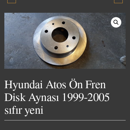
FAR TEK KAPI YUMURTA
GT HOPARLÖR YERİ
KASA 1995-1996-1997-
YUMURTA KASA TEK
1998-1999-2000
KAPI 1996-1999 ORJİNAL
ORJINAL ÇIKMA PARÇA
ÇIKMA
Hyundai Atos Ön Fren
Disk Aynası 1999-2005
sıfır yeni