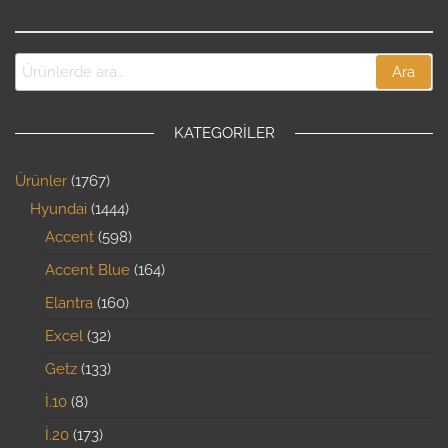
Ara
KATEGORILER
Ürünler
1767
Hyundai
1444
Accent
598
Accent Blue
164
Elantra
160
Excel
32
Getz
133
İ.10
8
İ.20
173