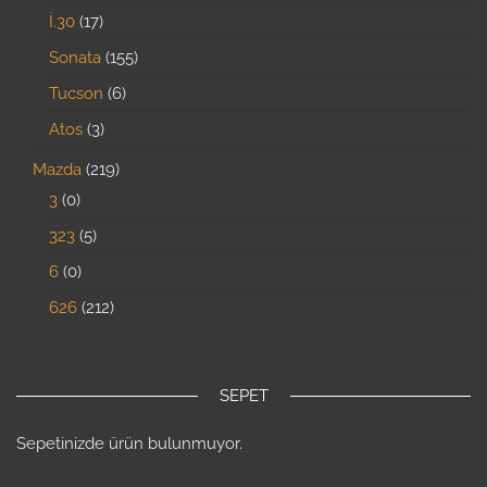
İ.30
17
Sonata
155
Tucson
6
Atos
3
Mazda
219
3
0
323
5
6
0
626
212
SEPET
Sepetinizde ürün bulunmuyor.