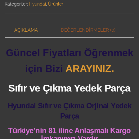
Kategoriler:
Hyundai
,
Ürünler
AÇIKLAMA
DEĞERLENDIRMELER (0)
Güncel Fiyatları Öğrenmek
için Bizi
ARAYINIZ.
Sıfır ve Çıkma Yedek Parça
Hyundai Sıfır ve Çıkma Orjinal Yedek
Parça
Türkiye’nin 81 iline Anlaşmalı Kargo
İmkanımız Vardır