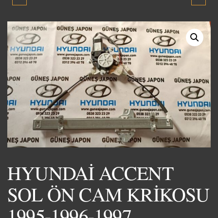
OTOMATİK VİTES
ÖN CAM KRİKOSU
ROBOTU 7 VİTES DCT
YUMURTA KASA
2015-2019 ORJİNAL
MOTORSUZ 1995-2000
ÇIKMA YEDEK PARÇA
SIFIR YENİ ÜRÜN
HYUNDAİ ACCENT
SOL ÖN CAM KRİKOSU
1995-1996-1997