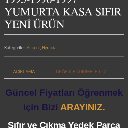
YUMURTA KASA SIFIR
YENİ ÜRÜN
Kategoriler:
Accent
,
Hyundai
AÇIKLAMA
DEĞERLENDIRMELER (0)
Güncel Fiyatları Öğrenmek
için Bizi
ARAYINIZ.
Sıfır ve Çıkma Yedek Parça