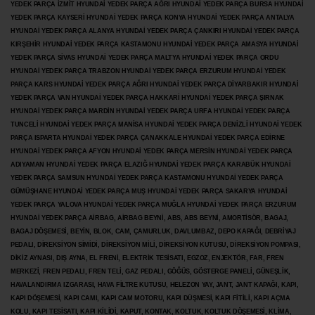
YEDEK PARÇA İZMİT HYUNDAİ YEDEK PARÇA AĞRI HYUNDAİ YEDEK PARÇA BURSA HYUNDAİ
YEDEK PARÇA KAYSERİ HYUNDAİ YEDEK PARÇA KONYA HYUNDAİ YEDEK PARÇA ANTALYA
HYUNDAİ YEDEK PARÇA ALANYA HYUNDAİ YEDEK PARÇA ÇANKIRI HYUNDAİ YEDEK PARÇA
KIRŞEHİR HYUNDAİ YEDEK PARÇA KASTAMONU HYUNDAİ YEDEK PARÇA AMASYA HYUNDAİ
YEDEK PARÇA SİVAS HYUNDAİ YEDEK PARÇA MALTYA HYUNDAİ YEDEK PARÇA ORDU
HYUNDAİ YEDEK PARÇA TRABZON HYUNDAİ YEDEK PARÇA ERZURUM HYUNDAİ YEDEK
PARÇA KARS HYUNDAİ YEDEK PARÇA AĞRI HYUNDAİ YEDEK PARÇA
DİYARBAKIR HYUNDAİ
YEDEK PARÇA VAN HYUNDAİ YEDEK PARÇA HAKKARİ HYUNDAİ YEDEK PARÇA ŞIRNAK
HYUNDAİ YEDEK PARÇA MARDİN HYUNDAİ YEDEK PARÇA URFA HYUNDAİ YEDEK PARÇA
TUNCELİ HYUNDAİ YEDEK PARÇA MANİSA HYUNDAİ YEDEK PARÇA DENİZLİ HYUNDAİ YEDEK
PARÇA ISPARTA HYUNDAİ YEDEK PARÇA ÇANAKKALE HYUNDAİ YEDEK PARÇA EDİRNE
HYUNDAİ YEDEK PARÇA AFYON HYUNDAİ YEDEK PARÇA MERSİN HYUNDAİ YEDEK PARÇA
ADIYAMAN HYUNDAİ YEDEK
PARÇA ELAZIĞ HYUNDAİ YEDEK PARÇA KARABÜK HYUNDAİ
YEDEK PARÇA SAMSUN HYUNDAİ YEDEK PARÇA KASTAMONU HYUNDAİ YEDEK PARÇA
GÜMÜŞHANE HYUNDAİ YEDEK PARÇA MUŞ HYUNDAİ YEDEK PARÇA SAKARYA HYUNDAİ
YEDEK PARÇA YALOVA HYUNDAİ YEDEK PARÇA MUĞLA HYUNDAİ YEDEK PARÇA ERZURUM
HYUNDAİ YEDEK PARÇA AİRBAG, AİRBAG BEYNİ, ABS, ABS BEYNİ, AMORTİSÖR, BAGAJ,
BAGAJ DÖŞEMESİ, BEYİN, BLOK, CAM, ÇAMURLUK, DAVLUMBAZ, DEPO KAPAĞI, DEBRİYAJ
PEDALI, DİREKSİYON SİMİDİ, DİREKSİYON MİLİ, DİREKSİYON KUTUSU, DİREKSİYON POMPASI,
DİKİZ AYNASI, DIŞ AYNA, EL FRENİ, ELEKTRİK TESİSATI, EGZOZ, ENJEKTÖR,
FAR, FREN
MERKEZİ, FREN PEDALI, FREN TELİ, GAZ PEDALI, GÖĞÜS, GÖSTERGE PANELİ, GÜNEŞLİK,
HAVALANDIRMA IZGARASI, HAVA FİLTRE KUTUSU, HELEZON YAY, JANT, JANT KAPAĞI, KAPI,
KAPI DÖŞEMESİ, KAPI CAMI, KAPI CAM MOTORU, KAPI DÜŞMESİ, KAPI FİTİLİ, KAPI AÇMA
KOLU, KAPI TESİSATI, KAPI KİLİDİ, KAPUT, KONTAK, KOLTUK, KOLTUK DÖŞEMESİ, KLİMA,