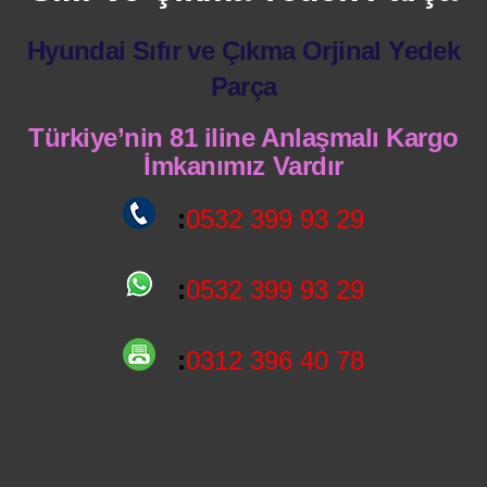
Hyundai Sıfır ve Çıkma Orjinal Yedek
Parça
Türkiye’nin 81 iline Anlaşmalı Kargo
İmkanımız Vardır
:
0532 399 93 29
:
0532 399 93 29
:
0312 396 40 78