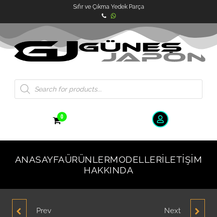
Sıfır ve Çıkma Yedek Parça
0
ANASAYFA
ÜRÜNLER
MODELLER
İLETIŞIM
HAKKINDA
Prev
Next
HYUNDAİ TUCSON
HYUNDAİ ACCENT SOL