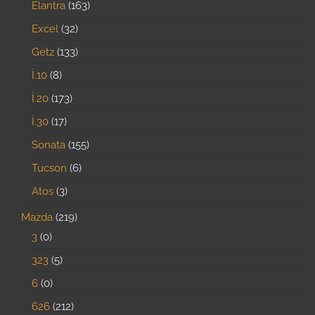
Elantra
163
Excel
32
Getz
133
İ.10
8
İ.20
173
İ.30
17
Sonata
155
Tucson
6
Atos
3
Mazda
219
3
0
323
5
6
0
626
212