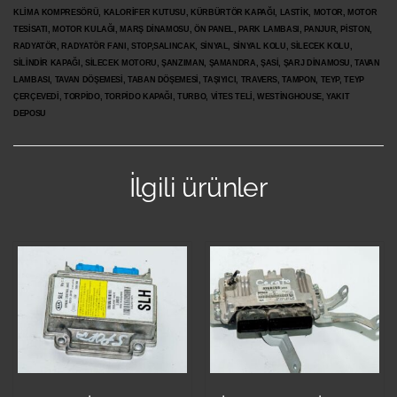
KLİMA KOMPRESÖRÜ, KALORİFER KUTUSU, KÜRBÜRTÖR KAPAĞI, LASTİK, MOTOR, MOTOR
TESİSATI, MOTOR KULAĞI, MARŞ DİNAMOSU, ÖN PANEL, PARK LAMBASI, PANJUR, PİSTON,
RADYATÖR, RADYATÖR FANI, STOP,SALINCAK, SİNYAL, SİNYAL KOLU, SİLECEK KOLU,
SİLİNDİR KAPAĞI, SİLECEK MOTORU, ŞANZIMAN, ŞAMANDRA, ŞASİ, ŞARJ DİNAMOSU, TAVAN
LAMBASI, TAVAN DÖŞEMESİ, TABAN DÖŞEMESİ, TAŞIYICI, TRAVERS, TAMPON, TEYP, TEYP
ÇERÇEVEDİ, TORPİDO, TORPİDO KAPAĞI, TURBO, VİTES TELİ, WESTİNGHOUSE, YAKIT
DEPOSU
İlgili ürünler