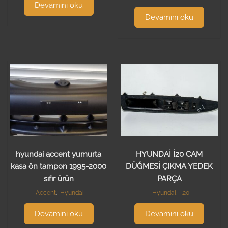
Devamını oku
Devamını oku
hyundai accent yumurta
HYUNDAİ İ20 CAM
kasa ön tampon 1995-2000
DÜĞMESİ ÇIKMA YEDEK
sıfır ürün
PARÇA
Accent
,
Hyundai
Hyundai
,
İ.20
Devamını oku
Devamını oku