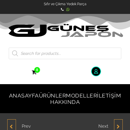
Sıfır ve Çıkma Yedek Parça
0
ANASAYFA
ÜRÜNLER
MODELLER
İLETIŞIM
HAKKINDA
Prev
Next
HYUNDAİ ACCENT ERA
HYUNDAİ ACCENT ERA