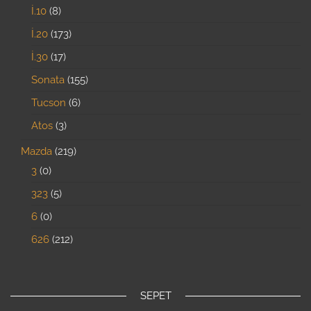
İ.10
8
İ.20
173
İ.30
17
Sonata
155
Tucson
6
Atos
3
Mazda
219
3
0
323
5
6
0
626
212
SEPET