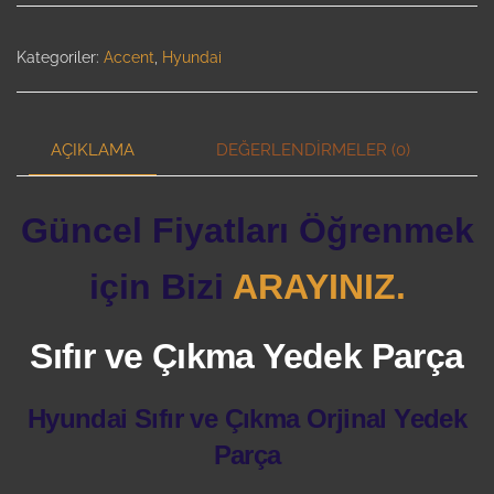
Kategoriler:
Accent
,
Hyundai
AÇIKLAMA
DEĞERLENDIRMELER (0)
Güncel Fiyatları Öğrenmek
için Bizi
ARAYINIZ.
Sıfır ve Çıkma Yedek Parça
Hyundai Sıfır ve Çıkma Orjinal Yedek
Parça