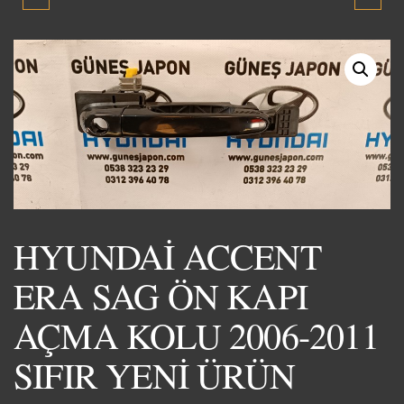
ARKA PANEL BAGAJ
SOL ÖN KAPI AÇMA
KİLİT ÜSTÜ PLASTİĞİ
KOLU 2006-2011 SIFIR
2006-2011 SIFIR YENİ
YENİ ÜRÜN
ÜRÜN
HYUNDAİ ACCENT
ERA SAG ÖN KAPI
AÇMA KOLU 2006-2011
SIFIR YENİ ÜRÜN