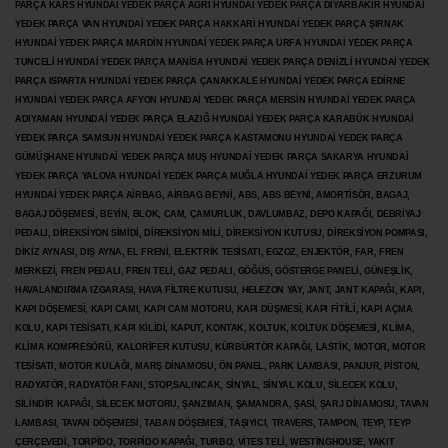
PARÇA KARS HYUNDAİ YEDEK PARÇA AĞRI HYUNDAİ YEDEK PARÇA
DİYARBAKIR HYUNDAİ
YEDEK PARÇA VAN HYUNDAİ YEDEK PARÇA HAKKARİ HYUNDAİ YEDEK PARÇA ŞIRNAK
HYUNDAİ YEDEK PARÇA MARDİN HYUNDAİ YEDEK PARÇA URFA HYUNDAİ YEDEK PARÇA
TUNCELİ HYUNDAİ YEDEK PARÇA MANİSA HYUNDAİ YEDEK PARÇA DENİZLİ HYUNDAİ YEDEK
PARÇA ISPARTA HYUNDAİ YEDEK PARÇA ÇANAKKALE HYUNDAİ YEDEK PARÇA EDİRNE
HYUNDAİ YEDEK PARÇA AFYON HYUNDAİ YEDEK PARÇA MERSİN HYUNDAİ YEDEK PARÇA
ADIYAMAN HYUNDAİ YEDEK
PARÇA ELAZIĞ HYUNDAİ YEDEK PARÇA KARABÜK HYUNDAİ
YEDEK PARÇA SAMSUN HYUNDAİ YEDEK PARÇA KASTAMONU HYUNDAİ YEDEK PARÇA
GÜMÜŞHANE HYUNDAİ YEDEK PARÇA MUŞ HYUNDAİ YEDEK PARÇA SAKARYA HYUNDAİ
YEDEK PARÇA YALOVA HYUNDAİ YEDEK PARÇA MUĞLA HYUNDAİ YEDEK PARÇA ERZURUM
HYUNDAİ YEDEK PARÇA AİRBAG, AİRBAG BEYNİ, ABS, ABS BEYNİ, AMORTİSÖR, BAGAJ,
BAGAJ DÖŞEMESİ, BEYİN, BLOK, CAM, ÇAMURLUK, DAVLUMBAZ, DEPO KAPAĞI, DEBRİYAJ
PEDALI, DİREKSİYON SİMİDİ, DİREKSİYON MİLİ, DİREKSİYON KUTUSU, DİREKSİYON POMPASI,
DİKİZ AYNASI, DIŞ AYNA, EL FRENİ, ELEKTRİK TESİSATI, EGZOZ, ENJEKTÖR,
FAR, FREN
MERKEZİ, FREN PEDALI, FREN TELİ, GAZ PEDALI, GÖĞÜS, GÖSTERGE PANELİ, GÜNEŞLİK,
HAVALANDIRMA IZGARASI, HAVA FİLTRE KUTUSU, HELEZON YAY, JANT, JANT KAPAĞI, KAPI,
KAPI DÖŞEMESİ, KAPI CAMI, KAPI CAM MOTORU, KAPI DÜŞMESİ, KAPI FİTİLİ, KAPI AÇMA
KOLU, KAPI TESİSATI, KAPI KİLİDİ, KAPUT, KONTAK, KOLTUK, KOLTUK DÖŞEMESİ, KLİMA,
KLİMA KOMPRESÖRÜ, KALORİFER KUTUSU, KÜRBÜRTÖR KAPAĞI, LASTİK, MOTOR, MOTOR
TESİSATI, MOTOR KULAĞI, MARŞ DİNAMOSU, ÖN PANEL, PARK LAMBASI, PANJUR, PİSTON,
RADYATÖR, RADYATÖR FANI, STOP,SALINCAK, SİNYAL, SİNYAL KOLU, SİLECEK KOLU,
SİLİNDİR KAPAĞI, SİLECEK MOTORU, ŞANZIMAN, ŞAMANDRA, ŞASİ, ŞARJ DİNAMOSU, TAVAN
LAMBASI, TAVAN DÖŞEMESİ, TABAN DÖŞEMESİ, TAŞIYICI, TRAVERS, TAMPON, TEYP, TEYP
ÇERÇEVEDİ, TORPİDO, TORPİDO KAPAĞI, TURBO, VİTES TELİ, WESTİNGHOUSE, YAKIT