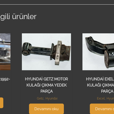
lgili ürünler
 1992-
HYUNDAİ GETZ MOTOR
HYUNDAİ EXE
KULAĞI ÇIKMA YEDEK
KULAĞI ÇIKMA
PARÇA
PARÇA
Getz
,
Hyundai
Excel
,
Hyun
Devamını oku
Devamını 