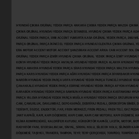
HYUNDAİ ÇIKMA ORJİNAL YEDEK PARÇA ANKARA ÇIKMA YEDEK PARÇA MAZDA ÇIKMA OR
ÇIKMA ORJİNAL HYUNDAİ YEDEK PARÇA İSTANBUL HYUNDAİ ÇIKMA YEDEK PARÇA AD
ORJİNAL YEDEK PARÇA, 1998 ACCENT YUMURTA KASA ORJİNAL YEDEK PARÇA, 2002 M
PARÇA ORJİNAL PARÇA İKİNCİ EL YEDEK PARÇA HYUNDAİ ELENTRA ÇIKMA ORJİNAL
ERA MOTOR ACCENT MOTOR
ACCENT ŞANZUMAN ACCENT ARKA CAM ACCENT SOL ÖN 
ORJİNAL YEDEK PARÇA İZMİR HYUNDAİ ÇIKMA ORJİNAL YEDEK PARÇA İZMİT HYUNDA
KONYA HYUNDAİ YEDEK PARÇA ANTALYA HYUNDAİ YEDEK PARÇA ALANYA HYUNDAİ YE
PARÇA AMASYA HYUNDAİ YEDEK PARÇA SİVAS HYUNDAİ YEDEK PARÇA MALTYA HYUN
PARÇA KARS HYUNDAİ YEDEK PARÇA AĞRI HYUNDAİ YEDEK PARÇA
DİYARBAKIR HYUN
MARDİN HYUNDAİ YEDEK PARÇA URFA HYUNDAİ YEDEK PARÇA TUNCELİ HYUNDAİ YEDE
ÇANAKKALE HYUNDAİ YEDEK PARÇA EDİRNE HYUNDAİ YEDEK PARÇA AFYON HYUNDAİ
KARABÜK HYUNDAİ YEDEK PARÇA SAMSUN HYUNDAİ YEDEK PARÇA KASTAMONU HYUN
PARÇA YALOVA HYUNDAİ YEDEK PARÇA MUĞLA HYUNDAİ YEDEK PARÇA ERZURUM HYUNDA
CAM, ÇAMURLUK, DAVLUMBAZ, DEPO KAPAĞI, DEBRİYAJ PEDALI, DİREKSİYON SİMİDİ, Dİ
TESİSATI, EGZOZ, ENJEKTÖR,
FAR, FREN MERKEZİ, FREN PEDALI, FREN TELİ, GAZ PEDA
JANT KAPAĞI, KAPI, KAPI DÖŞEMESİ, KAPI CAMI, KAPI CAM MOTORU, KAPI DÜŞMESİ, KAP
KLİMA KOMPRESÖRÜ, KALORİFER KUTUSU, KÜRBÜRTÖR KAPAĞI, LASTİK, MOTOR, MOTO
RADYATÖR FANI, STOP,SALINCAK, SİNYAL, SİNYAL KOLU, SİLECEK KOLU, SİLİNDİR KA
DÖŞEMESİ, TAŞIYICI, TRAVERS, TAMPON, TEYP, TEYP ÇERÇEVEDİ, TORPİDO, TORPİDO KA