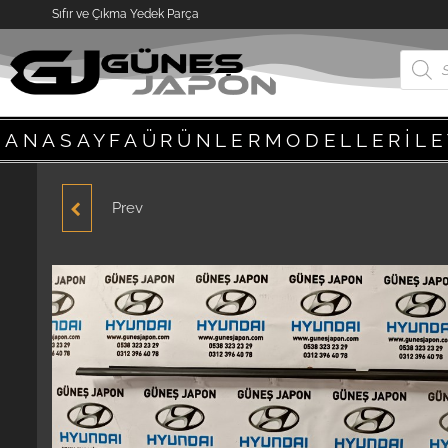
Sıfır ve Çıkma Yedek Parça
ANASAYFA
ÜRÜNLER
MODELLER
İL
Prev
HYUNDAİ ACCENT CAM
SIYIRICI SOL ÖN 1995-
1996-1997-1998-1999-
2000 YUMURTA KASA
SIFIR YENİ ÜRÜN