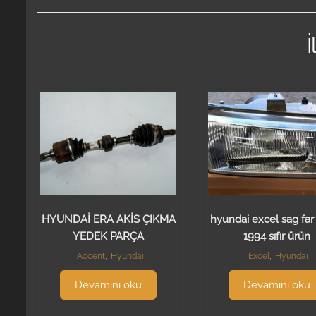
İ
HYUNDAİ ERA AKİS ÇIKMA
hyundai excel sag far
YEDEK PARÇA
1994 sıfır ürün
Accent
,
Hyundai
Excel
,
Hyundai
Devamını oku
Devamını oku