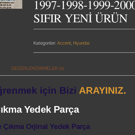
1997-1998-1999-200
ÜRÜN
SIFIR YENİ ÜRÜN
Kategoriler:
Accent
,
Hyundai
DEĞERLENDIRMELER (0)
ğrenmek için Bizi
ARAYINIZ.
 Çıkma Yedek Parça
e Çıkma Orjinal Yedek Parça