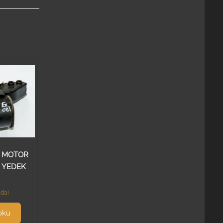
L MOTOR
 YEDEK
dai
oku