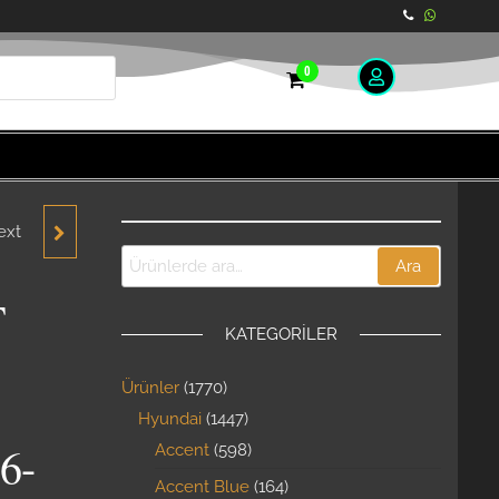
0
ext
T CAM
Ara
T
KATEGORILER
96-
Ürünler
1770
000
Hyundai
1447
6-
ENİ
Accent
598
Accent Blue
164