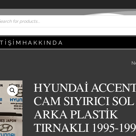
ETIŞIM
HAKKINDA
N
HYUNDAİ ACCEN
SIYIRICI SAG ÖN
HYUNDAİ ACCEN
TIRNAKLI 1995-19
CAM SIYIRICI SOL
1997-1998-1999-2
ARKA PLASTİK
TIRNAKLI 1995-199
YUMURTA SIFIR Y