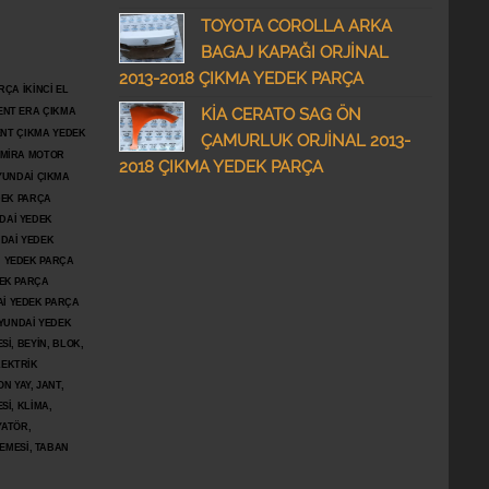
TOYOTA COROLLA ARKA
BAGAJ KAPAĞI ORJİNAL
2013-2018 ÇIKMA YEDEK PARÇA
ÇA İKİNCİ EL
KİA CERATO SAG ÖN
ENT ERA ÇIKMA
ENT ÇIKMA YEDEK
ÇAMURLUK ORJİNAL 2013-
DMİRA MOTOR
2018 ÇIKMA YEDEK PARÇA
YUNDAİ ÇIKMA
DEK PARÇA
DAİ YEDEK
DAİ YEDEK
İ YEDEK PARÇA
DEK PARÇA
İ YEDEK PARÇA
YUNDAİ YEDEK
İ, BEYİN, BLOK,
LEKTRİK
N YAY, JANT,
Sİ, KLİMA,
YATÖR,
ŞEMESİ, TABAN