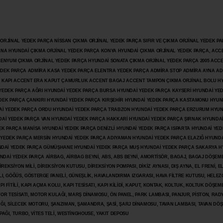
JİNAL YEDEK PARÇA NİSSAN ÇIKMA ORJİNAL YEDEK PARÇA SIFIR VE ÇIKMA ORJİNAL YEDEK PAR
ANA HYUNDAİ ÇIKMA ORJİNAL YEDEK PARÇA KONYA HYUNDAİ ÇIKMA ORJİNAL YEDEK PARÇA, ACC
İLENYUM ÇIKMA ORJİNAL YEDEK PARÇA HYUNDAİ SONATA ÇIKMA ORJİNAL YEDEK PARÇA 2005 ACC
 YEDEK PARÇA ADMİRA KASA YEDEK PARÇA ELENTRA YEDEK PARÇA ADMİRA STOP ADMİRA AYNA A
KAPI ACCENT ERA KAPUT ÇAMURLUK ACCENT BAGAJ ACCENT TAMPON ÇIKMA ORJİNAL BOLU H
İ YEDEK PARÇA AĞRI HYUNDAİ YEDEK PARÇA BURSA HYUNDAİ YEDEK PARÇA KAYSERİ HYUNDAİ YE
DEK PARÇA ÇANKIRI HYUNDAİ YEDEK PARÇA KIRŞEHİR HYUNDAİ YEDEK PARÇA KASTAMONU HYUN
DAİ YEDEK PARÇA ORDU HYUNDAİ YEDEK PARÇA TRABZON HYUNDAİ YEDEK PARÇA ERZURUM HYUN
DAİ YEDEK PARÇA VAN HYUNDAİ YEDEK PARÇA HAKKARİ HYUNDAİ YEDEK PARÇA ŞIRNAK HYUNDA
K PARÇA MANİSA HYUNDAİ YEDEK PARÇA DENİZLİ HYUNDAİ YEDEK PARÇA ISPARTA HYUNDAİ YE
 YEDEK PARÇA MERSİN HYUNDAİ YEDEK PARÇA ADIYAMAN HYUNDAİ YEDEK
PARÇA ELAZIĞ HYUNDA
DAİ YEDEK PARÇA GÜMÜŞHANE HYUNDAİ YEDEK PARÇA MUŞ HYUNDAİ YEDEK PARÇA SAKARYA H
İ YEDEK PARÇA AİRBAG, AİRBAG BEYNİ, ABS, ABS BEYNİ, AMORTİSÖR, BAGAJ, BAGAJ DÖŞEMES
REKSİYON MİLİ, DİREKSİYON KUTUSU, DİREKSİYON POMPASI, DİKİZ AYNASI, DIŞ AYNA, EL FRENİ, E
LI, GÖĞÜS, GÖSTERGE PANELİ, GÜNEŞLİK, HAVALANDIRMA IZGARASI, HAVA FİLTRE KUTUSU, HELEZO
I FİTİLİ, KAPI AÇMA KOLU, KAPI TESİSATI, KAPI KİLİDİ, KAPUT, KONTAK, KOLTUK, KOLTUK DÖŞEME
R TESİSATI, MOTOR KULAĞI, MARŞ DİNAMOSU, ÖN PANEL, PARK LAMBASI, PANJUR, PİSTON, RAD
PAĞI, SİLECEK MOTORU, ŞANZIMAN, ŞAMANDRA, ŞASİ, ŞARJ DİNAMOSU, TAVAN LAMBASI, TAVAN DÖ
PAĞI, TURBO, VİTES TELİ, WESTİNGHOUSE, YAKIT DEPOSU