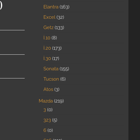
0
Elantra
163
Excel
32
Getz
133
İ.10
8
İ.20
173
İ.30
17
Sonata
155
Tucson
6
Atos
3
Mazda
219
3
0
323
5
6
0