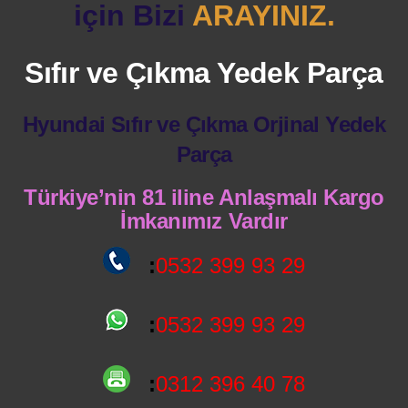
için Bizi
ARAYINIZ.
Sıfır ve Çıkma Yedek Parça
Hyundai Sıfır ve Çıkma Orjinal Yedek
Parça
Türkiye’nin 81 iline Anlaşmalı Kargo
İmkanımız Vardır
:
0532 399 93 29
:
0532 399 93 29
:
0312 396 40 78