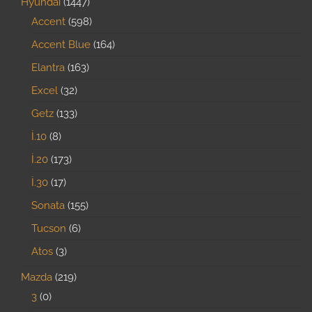
Hyundai
1447
Accent
598
Accent Blue
164
Elantra
163
Excel
32
Getz
133
İ.10
8
İ.20
173
İ.30
17
Sonata
155
Tucson
6
Atos
3
Mazda
219
3
0