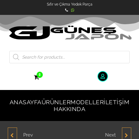
Sıfır ve Çıkma Yedek Parça
0
ANASAYFA
ÜRÜNLER
MODELLER
İLETIŞIM
HAKKINDA
Prev
Next
HYUNDAİ ACCENT
HYUNDAİ ACCENT