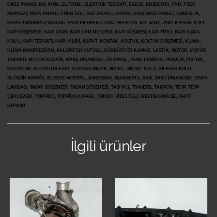
DİKİZ AYNASI, DIŞ AYNA, EL FRENİ, ELEKTRİK TESİSATI, EGZOZ, ENJEKTÖR,
FAR, FREN
MERKEZİ, FREN PEDALI, FREN TELİ, GAZ PEDALI, GÖĞÜS, GÖSTERGE PANELİ, GÜNEŞLİK,
HAVALANDIRMA IZGARASI, HAVA FİLTRE KUTUSU, HELEZON YAY, JANT, JANT KAPAĞI, KAPI,
KAPI DÖŞEMESİ, KAPI CAMI, KAPI CAM MOTORU, KAPI DÜŞMESİ, KAPI FİTİLİ, KAPI AÇMA
KOLU, KAPI TESİSATI, KAPI KİLİDİ, KAPUT, KONTAK, KOLTUK, KOLTUK DÖŞEMESİ, KLİMA,
KLİMA KOMPRESÖRÜ, KALORİFER KUTUSU, KÜRBÜRTÖR KAPAĞI, LASTİK, MOTOR, MOTOR
TESİSATI, MOTOR KULAĞI, MARŞ DİNAMOSU, ÖN PANEL, PARK LAMBASI, PANJUR, PİSTON,
RADYATÖR, RADYATÖR FANI, STOP,SALINCAK, SİNYAL, SİNYAL KOLU, SİLECEK KOLU,
SİLİNDİR KAPAĞI, SİLECEK MOTORU, ŞANZIMAN, ŞAMANDRA, ŞASİ, ŞARJ DİNAMOSU, TAVAN
LAMBASI, TAVAN DÖŞEMESİ, TABAN DÖŞEMESİ, TAŞIYICI, TRAVERS, TAMPON, TEYP, TEYP
ÇERÇEVEDİ, TORPİDO, TORPİDO KAPAĞI, TURBO, VİTES TELİ, WESTİNGHOUSE, YAKIT
DEPOSU
İlgili ürünler