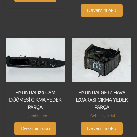
Devamını oku
HYUNDAİ İ20 CAM
HYUNDAİ GETZ HAVA
DÜĞMESİ ÇIKMA YEDEK
IZGARASI ÇIKMA YEDEK
PARÇA
PARÇA
Hyundai
,
İ.20
Getz
,
Hyundai
Devamını oku
Devamını oku