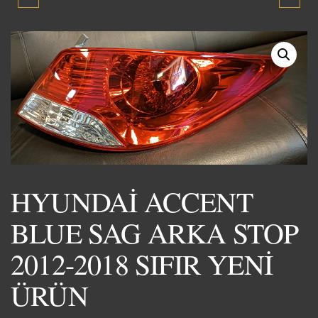
SİLİNDİR KAPAK 1992-
BLUE SOL ARKA STOP
1994 ORJİNAL ÇIKMA
2012-2018 SIFIR YENİ
YEDEK PARÇA
ÜRÜN
HYUNDAİ ACCENT
BLUE SAG ARKA STOP
2012-2018 SIFIR YENİ
ÜRÜN