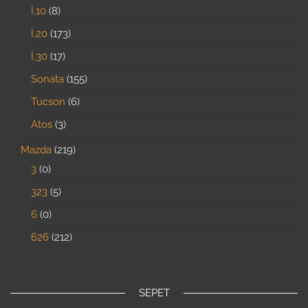
İ.10
8
İ.20
173
İ.30
17
Sonata
155
Tucson
6
Atos
3
Mazda
219
3
0
323
5
6
0
626
212
SEPET