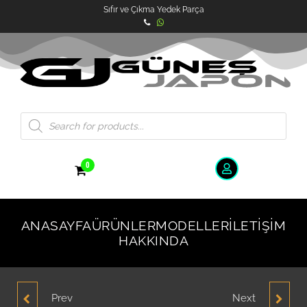
Sıfır ve Çıkma Yedek Parça
0
ANASAYFA
ÜRÜNLER
MODELLER
İLETIŞIM
HAKKINDA
Prev
Next
HYUNDAİ EXCEL
HYUNDAİ ACCENT