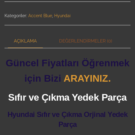
Kategoriler:
Accent Blue
,
Hyundai
AÇIKLAMA
DEĞERLENDIRMELER (0)
Güncel Fiyatları Öğrenmek
için Bizi
ARAYINIZ.
Sıfır ve Çıkma Yedek Parça
Hyundai Sıfır ve Çıkma Orjinal Yedek
Parça