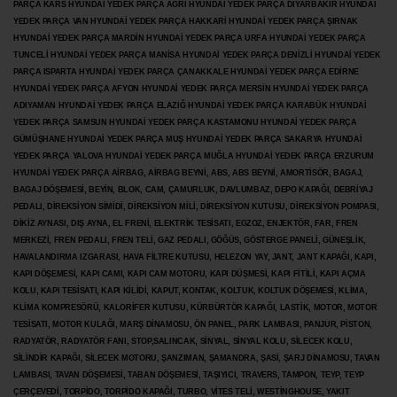
PARÇA KARS HYUNDAİ YEDEK PARÇA AĞRI HYUNDAİ YEDEK PARÇA
DİYARBAKIR HYUNDAİ
YEDEK PARÇA VAN HYUNDAİ YEDEK PARÇA HAKKARİ HYUNDAİ YEDEK PARÇA ŞIRNAK
HYUNDAİ YEDEK PARÇA MARDİN HYUNDAİ YEDEK PARÇA URFA HYUNDAİ YEDEK PARÇA
TUNCELİ HYUNDAİ YEDEK PARÇA MANİSA HYUNDAİ YEDEK PARÇA DENİZLİ HYUNDAİ YEDEK
PARÇA ISPARTA HYUNDAİ YEDEK PARÇA ÇANAKKALE HYUNDAİ YEDEK PARÇA EDİRNE
HYUNDAİ YEDEK PARÇA AFYON HYUNDAİ YEDEK PARÇA MERSİN HYUNDAİ YEDEK PARÇA
ADIYAMAN HYUNDAİ YEDEK
PARÇA ELAZIĞ HYUNDAİ YEDEK PARÇA KARABÜK HYUNDAİ
YEDEK PARÇA SAMSUN HYUNDAİ YEDEK PARÇA KASTAMONU HYUNDAİ YEDEK PARÇA
GÜMÜŞHANE HYUNDAİ YEDEK PARÇA MUŞ HYUNDAİ YEDEK PARÇA SAKARYA HYUNDAİ
YEDEK PARÇA YALOVA HYUNDAİ YEDEK PARÇA MUĞLA HYUNDAİ YEDEK PARÇA ERZURUM
HYUNDAİ YEDEK PARÇA AİRBAG, AİRBAG BEYNİ, ABS, ABS BEYNİ, AMORTİSÖR, BAGAJ,
BAGAJ DÖŞEMESİ, BEYİN, BLOK, CAM, ÇAMURLUK, DAVLUMBAZ, DEPO KAPAĞI, DEBRİYAJ
PEDALI, DİREKSİYON SİMİDİ, DİREKSİYON MİLİ, DİREKSİYON KUTUSU, DİREKSİYON POMPASI,
DİKİZ AYNASI, DIŞ AYNA, EL FRENİ, ELEKTRİK TESİSATI, EGZOZ, ENJEKTÖR,
FAR, FREN
MERKEZİ, FREN PEDALI, FREN TELİ, GAZ PEDALI, GÖĞÜS, GÖSTERGE PANELİ, GÜNEŞLİK,
HAVALANDIRMA IZGARASI, HAVA FİLTRE KUTUSU, HELEZON YAY, JANT, JANT KAPAĞI, KAPI,
KAPI DÖŞEMESİ, KAPI CAMI, KAPI CAM MOTORU, KAPI DÜŞMESİ, KAPI FİTİLİ, KAPI AÇMA
KOLU, KAPI TESİSATI, KAPI KİLİDİ, KAPUT, KONTAK, KOLTUK, KOLTUK DÖŞEMESİ, KLİMA,
KLİMA KOMPRESÖRÜ, KALORİFER KUTUSU, KÜRBÜRTÖR KAPAĞI, LASTİK, MOTOR, MOTOR
TESİSATI, MOTOR KULAĞI, MARŞ DİNAMOSU, ÖN PANEL, PARK LAMBASI, PANJUR, PİSTON,
RADYATÖR, RADYATÖR FANI, STOP,SALINCAK, SİNYAL, SİNYAL KOLU, SİLECEK KOLU,
SİLİNDİR KAPAĞI, SİLECEK MOTORU, ŞANZIMAN, ŞAMANDRA, ŞASİ, ŞARJ DİNAMOSU, TAVAN
LAMBASI, TAVAN DÖŞEMESİ, TABAN DÖŞEMESİ, TAŞIYICI, TRAVERS, TAMPON, TEYP, TEYP
ÇERÇEVEDİ, TORPİDO, TORPİDO KAPAĞI, TURBO, VİTES TELİ, WESTİNGHOUSE, YAKIT