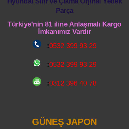
Hyundai Sıfır ve Çıkma Orjinal Yedek
Parça
Türkiye’nin 81 iline Anlaşmalı Kargo
İmkanımız Vardır
:
0532 399 93 29
:
0532 399 93 29
:
0312 396 40 78
GÜNEŞ JAPON