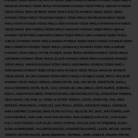
HYUNDAİ YEDEK PARÇA ALANYA HYUNDAİ YEDEK PARÇA ÇANKIRI HYUNDAİ YEDEK PARÇA
KIRŞEHİR HYUNDAİ YEDEK PARÇA KASTAMONU HYUNDAİ YEDEK PARÇA AMASYA HYUNDAİ
YEDEK PARÇA SİVAS HYUNDAİ YEDEK PARÇA MALTYA HYUNDAİ YEDEK PARÇA ORDU
HYUNDAİ YEDEK PARÇA TRABZON HYUNDAİ YEDEK PARÇA ERZURUM HYUNDAİ YEDEK
PARÇA KARS HYUNDAİ YEDEK PARÇA AĞRI HYUNDAİ YEDEK PARÇA
DİYARBAKIR HYUNDAİ
YEDEK PARÇA VAN HYUNDAİ YEDEK PARÇA HAKKARİ HYUNDAİ YEDEK PARÇA ŞIRNAK
HYUNDAİ YEDEK PARÇA MARDİN HYUNDAİ YEDEK PARÇA URFA HYUNDAİ YEDEK PARÇA
TUNCELİ HYUNDAİ YEDEK PARÇA MANİSA HYUNDAİ YEDEK PARÇA DENİZLİ HYUNDAİ YEDEK
PARÇA ISPARTA HYUNDAİ YEDEK PARÇA ÇANAKKALE HYUNDAİ YEDEK PARÇA EDİRNE
HYUNDAİ YEDEK PARÇA AFYON HYUNDAİ YEDEK PARÇA MERSİN HYUNDAİ YEDEK PARÇA
ADIYAMAN HYUNDAİ YEDEK
PARÇA ELAZIĞ HYUNDAİ YEDEK PARÇA KARABÜK HYUNDAİ
YEDEK PARÇA SAMSUN HYUNDAİ YEDEK PARÇA KASTAMONU HYUNDAİ YEDEK PARÇA
GÜMÜŞHANE HYUNDAİ YEDEK PARÇA MUŞ HYUNDAİ YEDEK PARÇA SAKARYA HYUNDAİ
YEDEK PARÇA YALOVA HYUNDAİ YEDEK PARÇA MUĞLA HYUNDAİ YEDEK PARÇA ERZURUM
HYUNDAİ YEDEK PARÇA AİRBAG, AİRBAG BEYNİ, ABS, ABS BEYNİ, AMORTİSÖR, BAGAJ,
BAGAJ DÖŞEMESİ, BEYİN, BLOK, CAM, ÇAMURLUK, DAVLUMBAZ, DEPO KAPAĞI, DEBRİYAJ
PEDALI, DİREKSİYON SİMİDİ, DİREKSİYON MİLİ, DİREKSİYON KUTUSU, DİREKSİYON POMPASI,
DİKİZ AYNASI, DIŞ AYNA, EL FRENİ, ELEKTRİK TESİSATI, EGZOZ, ENJEKTÖR,
FAR, FREN
MERKEZİ, FREN PEDALI, FREN TELİ, GAZ PEDALI, GÖĞÜS, GÖSTERGE PANELİ, GÜNEŞLİK,
HAVALANDIRMA IZGARASI, HAVA FİLTRE KUTUSU, HELEZON YAY, JANT, JANT KAPAĞI, KAPI,
KAPI DÖŞEMESİ, KAPI CAMI, KAPI CAM MOTORU, KAPI DÜŞMESİ, KAPI FİTİLİ, KAPI AÇMA
KOLU, KAPI TESİSATI, KAPI KİLİDİ, KAPUT, KONTAK, KOLTUK, KOLTUK DÖŞEMESİ, KLİMA,
KLİMA KOMPRESÖRÜ, KALORİFER KUTUSU, KÜRBÜRTÖR KAPAĞI, LASTİK, MOTOR, MOTOR
TESİSATI, MOTOR KULAĞI, MARŞ DİNAMOSU, ÖN PANEL, PARK LAMBASI, PANJUR, PİSTON,