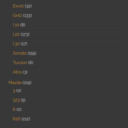
Excel
32
Getz
133
İ.10
8
İ.20
173
İ.30
17
Sonata
155
Tucson
6
Atos
3
Mazda
219
3
0
323
5
6
0
626
212