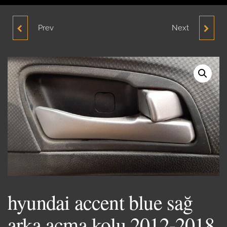
Prev
Next
HYUNDAI ACCENT
HYUNDAİ ACCENT
BLUE MOTOR KULAĞI
BLUE MOTOR TESİSATI
2012-2018
DİZEL 2012-2018
ORJİNAL ÇIKMA
hyundai accent blue sağ
arka açma kolu 2012-2018