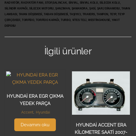
RADYATÖR, RADYATÖR FANI, STOP,SALINCAK, SİNYAL, SİNYAL KOLU, SİLECEK KOLU,
SİLİNDİR KAPAĞI, SİLECEK MOTORU, ŞANZIMAN, ŞAMANDRA, ŞASİ, ŞARJ DİNAMOSU, TAVAN
LAMBASI, TAVAN DÖŞEMESİ, TABAN DÖŞEMESİ, TAŞIYICI, TRAVERS, TAMPON, TEYP, TEYP
ÇERÇEVEDİ, TORPİDO, TORPİDO KAPAĞI, TURBO, VİTES TELİ, WESTİNGHOUSE, YAKIT
DEPOSU
İlgili ürünler
HYUNDAİ ERA EGR ÇIKMA
YEDEK PARÇA
Accent
,
Hyundai
Devamını oku
HYUNDAİ ACCENT ERA
KİLOMETRE SAATİ 2007-