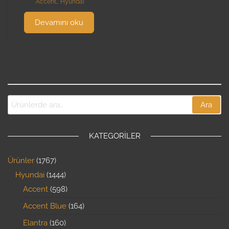
Accent
,
Hyundai
Devamını oku
Ara
KATEGORILER
Ürünler
1767
Hyundai
1444
Accent
598
Accent Blue
164
Elantra
160