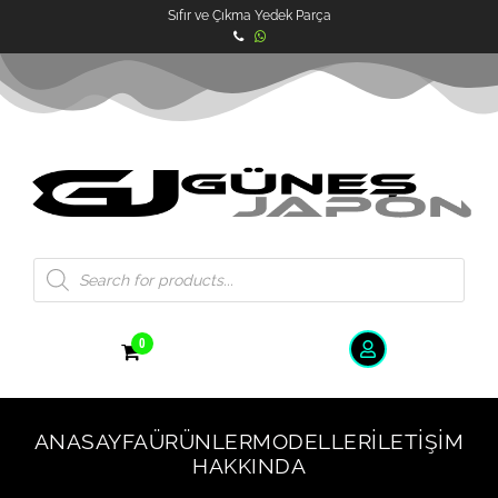
Sıfır ve Çıkma Yedek Parça
0
ANASAYFA
ÜRÜNLER
MODELLER
İLETIŞIM
HAKKINDA