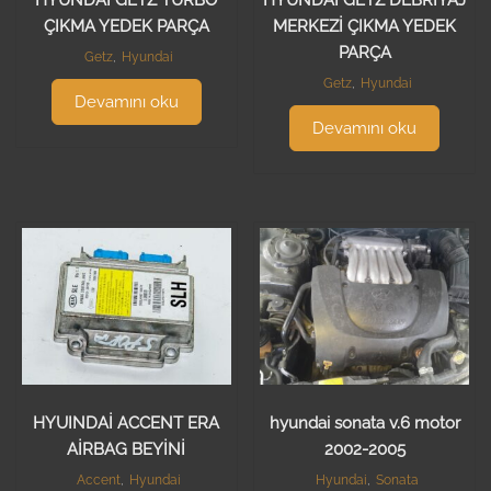
ÇIKMA YEDEK PARÇA
MERKEZİ ÇIKMA YEDEK
PARÇA
Getz
,
Hyundai
Getz
,
Hyundai
Devamını oku
Devamını oku
HYUINDAİ ACCENT ERA
hyundai sonata v.6 motor
AİRBAG BEYİNİ
2002-2005
Accent
,
Hyundai
Hyundai
,
Sonata