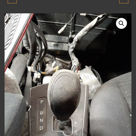
BLUE TAVAN DÖŞEMESI
BLUE SILECEK MOTORU
HALISI 2012-2018
2012-2018 ORJINAL
ORJINAL ÇIKMA
ÇIKMA PARÇA