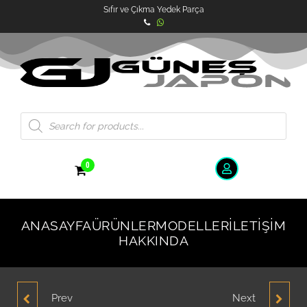
Sıfır ve Çıkma Yedek Parça
0
ANASAYFA
ÜRÜNLER
MODELLER
İLETIŞIM
HAKKINDA
Prev
Next
HYUNDAI ACCENT
HYUNDAI ACCENT