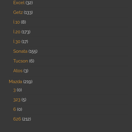
Excel
32
Getz
133
İ.10
8
İ.20
173
İ.30
17
Sonata
155
Tucson
6
Atos
3
Mazda
219
3
0
323
5
6
0
626
212