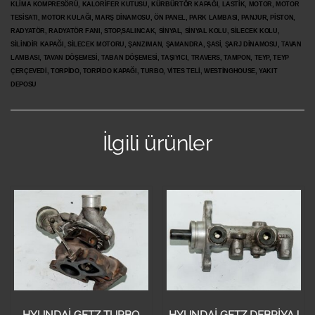
KLİMA KOMPRESÖRÜ, KALORİFER KUTUSU, KÜRBÜRTÖR KAPAĞI, LASTİK, MOTOR, MOTOR
TESİSATI, MOTOR KULAĞI, MARŞ DİNAMOSU, ÖN PANEL, PARK LAMBASI, PANJUR, PİSTON,
RADYATÖR, RADYATÖR FANI, STOP,SALINCAK, SİNYAL, SİNYAL KOLU, SİLECEK KOLU,
SİLİNDİR KAPAĞI, SİLECEK MOTORU, ŞANZIMAN, ŞAMANDRA, ŞASİ, ŞARJ DİNAMOSU, TAVAN
LAMBASI, TAVAN DÖŞEMESİ, TABAN DÖŞEMESİ, TAŞIYICI, TRAVERS, TAMPON, TEYP, TEYP
ÇERÇEVEDİ, TORPİDO, TORPİDO KAPAĞI, TURBO, VİTES TELİ, WESTİNGHOUSE, YAKIT
DEPOSU
İlgili ürünler
HYUNDAİ GETZ TURBO
HYUNDAİ GETZ DEBRİYAJ