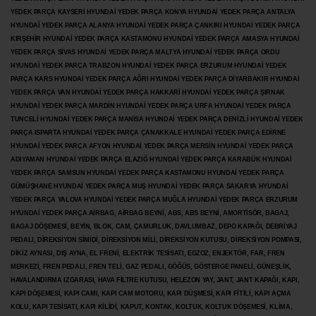
YEDEK PARÇA KAYSERİ HYUNDAİ YEDEK PARÇA KONYA HYUNDAİ YEDEK PARÇA ANTALYA
HYUNDAİ YEDEK PARÇA ALANYA HYUNDAİ YEDEK PARÇA ÇANKIRI HYUNDAİ YEDEK PARÇA
KIRŞEHİR HYUNDAİ YEDEK PARÇA KASTAMONU HYUNDAİ YEDEK PARÇA AMASYA HYUNDAİ
YEDEK PARÇA SİVAS HYUNDAİ YEDEK PARÇA MALTYA HYUNDAİ YEDEK PARÇA ORDU
HYUNDAİ YEDEK PARÇA TRABZON HYUNDAİ YEDEK PARÇA ERZURUM HYUNDAİ YEDEK
PARÇA KARS HYUNDAİ YEDEK PARÇA AĞRI HYUNDAİ YEDEK PARÇA
DİYARBAKIR HYUNDAİ
YEDEK PARÇA VAN HYUNDAİ YEDEK PARÇA HAKKARİ HYUNDAİ YEDEK PARÇA ŞIRNAK
HYUNDAİ YEDEK PARÇA MARDİN HYUNDAİ YEDEK PARÇA URFA HYUNDAİ YEDEK PARÇA
TUNCELİ HYUNDAİ YEDEK PARÇA MANİSA HYUNDAİ YEDEK PARÇA DENİZLİ HYUNDAİ YEDEK
PARÇA ISPARTA HYUNDAİ YEDEK PARÇA ÇANAKKALE HYUNDAİ YEDEK PARÇA EDİRNE
HYUNDAİ YEDEK PARÇA AFYON HYUNDAİ YEDEK PARÇA MERSİN HYUNDAİ YEDEK PARÇA
ADIYAMAN HYUNDAİ YEDEK
PARÇA ELAZIĞ HYUNDAİ YEDEK PARÇA KARABÜK HYUNDAİ
YEDEK PARÇA SAMSUN HYUNDAİ YEDEK PARÇA KASTAMONU HYUNDAİ YEDEK PARÇA
GÜMÜŞHANE HYUNDAİ YEDEK PARÇA MUŞ HYUNDAİ YEDEK PARÇA SAKARYA HYUNDAİ
YEDEK PARÇA YALOVA HYUNDAİ YEDEK PARÇA MUĞLA HYUNDAİ YEDEK PARÇA ERZURUM
HYUNDAİ YEDEK PARÇA AİRBAG, AİRBAG BEYNİ, ABS, ABS BEYNİ, AMORTİSÖR, BAGAJ,
BAGAJ DÖŞEMESİ, BEYİN, BLOK, CAM, ÇAMURLUK, DAVLUMBAZ, DEPO KAPAĞI, DEBRİYAJ
PEDALI, DİREKSİYON SİMİDİ, DİREKSİYON MİLİ, DİREKSİYON KUTUSU, DİREKSİYON POMPASI,
DİKİZ AYNASI, DIŞ AYNA, EL FRENİ, ELEKTRİK TESİSATI, EGZOZ, ENJEKTÖR,
FAR, FREN
MERKEZİ, FREN PEDALI, FREN TELİ, GAZ PEDALI, GÖĞÜS, GÖSTERGE PANELİ, GÜNEŞLİK,
HAVALANDIRMA IZGARASI, HAVA FİLTRE KUTUSU, HELEZON YAY, JANT, JANT KAPAĞI, KAPI,
KAPI DÖŞEMESİ, KAPI CAMI, KAPI CAM MOTORU, KAPI DÜŞMESİ, KAPI FİTİLİ, KAPI AÇMA
KOLU, KAPI TESİSATI, KAPI KİLİDİ, KAPUT, KONTAK, KOLTUK, KOLTUK DÖŞEMESİ, KLİMA,