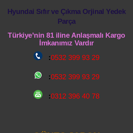
Hyundai Sıfır ve Çıkma Orjinal Yedek
Parça
Türkiye’nin 81 iline Anlaşmalı Kargo
İmkanımız Vardır
:
0532 399 93 29
:
0532 399 93 29
:
0312 396 40 78