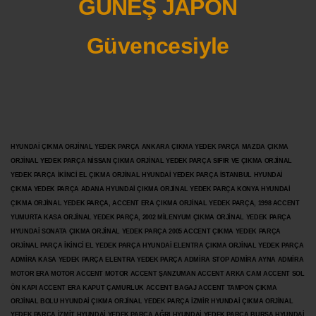
GÜNEŞ JAPON
Güvencesiyle
HYUNDAİ ÇIKMA ORJİNAL YEDEK PARÇA ANKARA ÇIKMA YEDEK PARÇA MAZDA ÇIKMA
ORJİNAL YEDEK PARÇA NİSSAN ÇIKMA ORJİNAL YEDEK PARÇA SIFIR VE ÇIKMA ORJİNAL
YEDEK PARÇA İKİNCİ EL ÇIKMA ORJİNAL HYUNDAİ YEDEK PARÇA İSTANBUL HYUNDAİ
ÇIKMA YEDEK PARÇA ADANA HYUNDAİ ÇIKMA ORJİNAL YEDEK PARÇA KONYA HYUNDAİ
ÇIKMA ORJİNAL YEDEK PARÇA, ACCENT ERA ÇIKMA ORJİNAL YEDEK PARÇA, 1998 ACCENT
YUMURTA KASA ORJİNAL YEDEK PARÇA, 2002 MİLENYUM ÇIKMA ORJİNAL YEDEK PARÇA
HYUNDAİ SONATA ÇIKMA ORJİNAL YEDEK PARÇA 2005 ACCENT ÇIKMA YEDEK PARÇA
ORJİNAL PARÇA İKİNCİ EL YEDEK PARÇA HYUNDAİ ELENTRA ÇIKMA ORJİNAL YEDEK PARÇA
ADMİRA KASA YEDEK PARÇA ELENTRA YEDEK PARÇA ADMİRA STOP ADMİRA AYNA ADMİRA
MOTOR ERA MOTOR ACCENT MOTOR
ACCENT ŞANZUMAN ACCENT ARKA CAM ACCENT SOL
ÖN KAPI ACCENT ERA KAPUT ÇAMURLUK ACCENT BAGAJ ACCENT TAMPON ÇIKMA
ORJİNAL BOLU HYUNDAİ ÇIKMA ORJİNAL YEDEK PARÇA İZMİR HYUNDAİ ÇIKMA ORJİNAL
YEDEK PARÇA İZMİT HYUNDAİ YEDEK PARÇA AĞRI HYUNDAİ YEDEK PARÇA BURSA HYUNDAİ