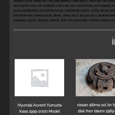
TESİSATI, EGZOZ, ENJEKTÖR,
FAR, FREN MERKEZİ, FREN PEDALI, FREN TELİ, GAZ PEDA
JANT KAPAĞI, KAPI, KAPI DÖŞEMESİ, KAPI CAMI, KAPI CAM MOTORU, KAPI DÜŞMESİ, KAP
KLİMA KOMPRESÖRÜ, KALORİFER KUTUSU, KÜRBÜRTÖR KAPAĞI, LASTİK, MOTOR, MOTO
RADYATÖR FANI, STOP,SALINCAK, SİNYAL, SİNYAL KOLU, SİLECEK KOLU, SİLİNDİR KA
DÖŞEMESİ, TAŞIYICI, TRAVERS, TAMPON, TEYP, TEYP ÇERÇEVEDİ, TORPİDO, TORPİDO KA
İ
nissan altima sol ön ta
Hyundai Accent Yumurta
disk fren takımı 1989
Kasa 1995-2000 Model