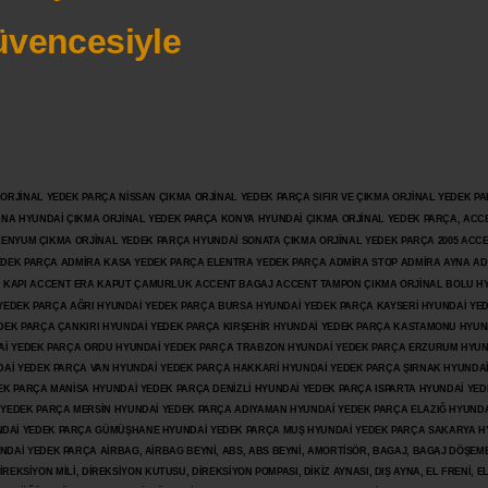
vencesiyle
JİNAL YEDEK PARÇA NİSSAN ÇIKMA ORJİNAL YEDEK PARÇA SIFIR VE ÇIKMA ORJİNAL YEDEK PAR
ANA HYUNDAİ ÇIKMA ORJİNAL YEDEK PARÇA KONYA HYUNDAİ ÇIKMA ORJİNAL YEDEK PARÇA, ACC
İLENYUM ÇIKMA ORJİNAL YEDEK PARÇA HYUNDAİ SONATA ÇIKMA ORJİNAL YEDEK PARÇA 2005 ACC
 YEDEK PARÇA ADMİRA KASA YEDEK PARÇA ELENTRA YEDEK PARÇA ADMİRA STOP ADMİRA AYNA A
KAPI ACCENT ERA KAPUT ÇAMURLUK ACCENT BAGAJ ACCENT TAMPON ÇIKMA ORJİNAL BOLU H
İ YEDEK PARÇA AĞRI HYUNDAİ YEDEK PARÇA BURSA HYUNDAİ YEDEK PARÇA KAYSERİ HYUNDAİ YE
DEK PARÇA ÇANKIRI HYUNDAİ YEDEK PARÇA KIRŞEHİR HYUNDAİ YEDEK PARÇA KASTAMONU HYUN
DAİ YEDEK PARÇA ORDU HYUNDAİ YEDEK PARÇA TRABZON HYUNDAİ YEDEK PARÇA ERZURUM HYUN
DAİ YEDEK PARÇA VAN HYUNDAİ YEDEK PARÇA HAKKARİ HYUNDAİ YEDEK PARÇA ŞIRNAK HYUNDA
K PARÇA MANİSA HYUNDAİ YEDEK PARÇA DENİZLİ HYUNDAİ YEDEK PARÇA ISPARTA HYUNDAİ YE
 YEDEK PARÇA MERSİN HYUNDAİ YEDEK PARÇA ADIYAMAN HYUNDAİ YEDEK
PARÇA ELAZIĞ HYUNDA
DAİ YEDEK PARÇA GÜMÜŞHANE HYUNDAİ YEDEK PARÇA MUŞ HYUNDAİ YEDEK PARÇA SAKARYA H
İ YEDEK PARÇA AİRBAG, AİRBAG BEYNİ, ABS, ABS BEYNİ, AMORTİSÖR, BAGAJ, BAGAJ DÖŞEMES
REKSİYON MİLİ, DİREKSİYON KUTUSU, DİREKSİYON POMPASI, DİKİZ AYNASI, DIŞ AYNA, EL FRENİ, E