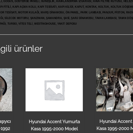
LI, GÖĞÜS, GÖSTERGE PANELİ, GÜNEŞLİK, HAVALANDIRMA IZGARASI, HAVA FİLTRE KUTUSU, HELEZO
I FİTİLİ, KAPI AÇMA KOLU, KAPI TESİSATI, KAPI KİLİDİ, KAPUT, KONTAK, KOLTUK, KOLTUK DÖŞEME
R TESİSATI, MOTOR KULAĞI, MARŞ DİNAMOSU, ÖN PANEL, PARK LAMBASI, PANJUR, PİSTON, RAD
PAĞI, SİLECEK MOTORU, ŞANZIMAN, ŞAMANDRA, ŞASİ, ŞARJ DİNAMOSU, TAVAN LAMBASI, TAVAN DÖ
PAĞI, TURBO, VİTES TELİ, WESTİNGHOUSE, YAKIT DEPOSU
lgili ürünler
şıyıcı
Hyundai Accent
Hyundai Accent Yumurta
-1992
Kasa 1995-2000 
Kasa 1995-2000 Model