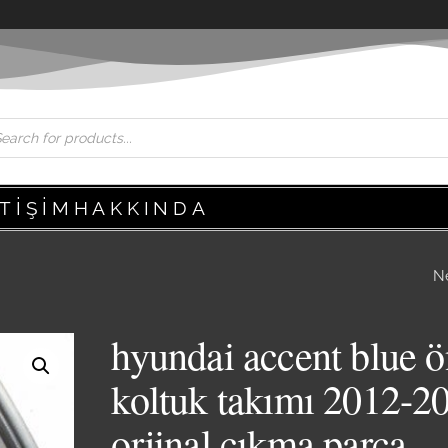
ETIŞIM
HAKKINDA
N
HYUNDAI ACCEN
BLUE SAĞ ARKA K
hyundai accent blue ö
DÖŞEMESI 2012-2
koltuk takımı 2012-2
ORJINAL ÇIKMA P
orjinal çıkma parça