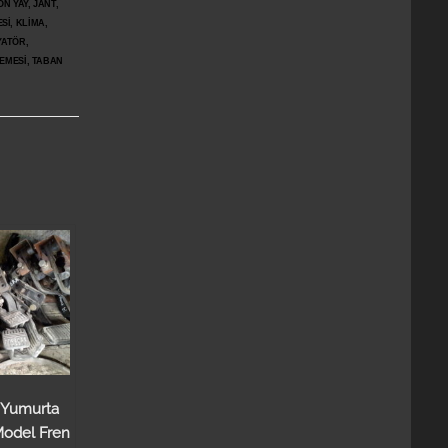
N YAY, JANT,
Sİ, KLİMA,
YATÖR,
ŞEMESİ, TABAN
 Yumurta
Model Fren