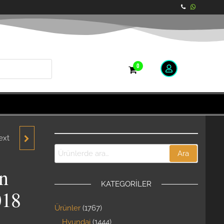
0
ext
T
Ara
API
n
KATEGORILER
018
018
Ürünler
1767
ARÇA
Hyundai
1444