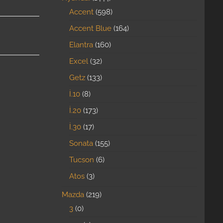
Accent
598
Accent Blue
164
Elantra
160
Excel
32
Getz
133
İ.10
8
İ.20
173
İ.30
17
Sonata
155
Tucson
6
Atos
3
Mazda
219
3
0