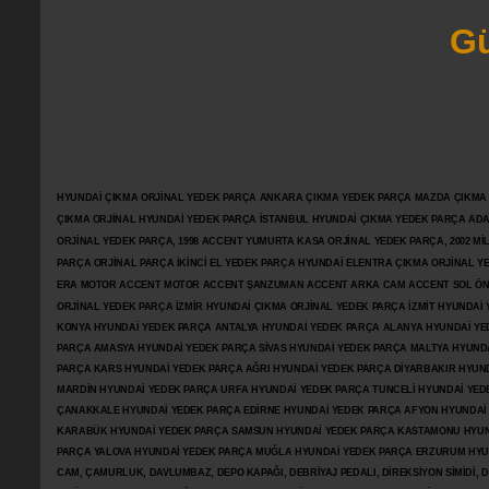
Gü
HYUNDAİ ÇIKMA ORJİNAL YEDEK PARÇA ANKARA ÇIKMA YEDEK PARÇA MAZDA ÇIKMA OR
ÇIKMA ORJİNAL HYUNDAİ YEDEK PARÇA İSTANBUL HYUNDAİ ÇIKMA YEDEK PARÇA AD
ORJİNAL YEDEK PARÇA, 1998 ACCENT YUMURTA KASA ORJİNAL YEDEK PARÇA, 2002 M
PARÇA ORJİNAL PARÇA İKİNCİ EL YEDEK PARÇA HYUNDAİ ELENTRA ÇIKMA ORJİNAL
ERA MOTOR ACCENT MOTOR
ACCENT ŞANZUMAN ACCENT ARKA CAM ACCENT SOL ÖN 
ORJİNAL YEDEK PARÇA İZMİR HYUNDAİ ÇIKMA ORJİNAL YEDEK PARÇA İZMİT HYUNDA
KONYA HYUNDAİ YEDEK PARÇA ANTALYA HYUNDAİ YEDEK PARÇA ALANYA HYUNDAİ YE
PARÇA AMASYA HYUNDAİ YEDEK PARÇA SİVAS HYUNDAİ YEDEK PARÇA MALTYA HYUN
PARÇA KARS HYUNDAİ YEDEK PARÇA AĞRI HYUNDAİ YEDEK PARÇA
DİYARBAKIR HYUN
MARDİN HYUNDAİ YEDEK PARÇA URFA HYUNDAİ YEDEK PARÇA TUNCELİ HYUNDAİ YEDE
ÇANAKKALE HYUNDAİ YEDEK PARÇA EDİRNE HYUNDAİ YEDEK PARÇA AFYON HYUNDAİ
KARABÜK HYUNDAİ YEDEK PARÇA SAMSUN HYUNDAİ YEDEK PARÇA KASTAMONU HYUN
PARÇA YALOVA HYUNDAİ YEDEK PARÇA MUĞLA HYUNDAİ YEDEK PARÇA ERZURUM HYUNDA
CAM, ÇAMURLUK, DAVLUMBAZ, DEPO KAPAĞI, DEBRİYAJ PEDALI, DİREKSİYON SİMİDİ, Dİ