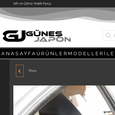
Sıfır ve Çıkma Yedek Parça
ANASAYFA
ÜRÜNLER
MODELLER
İL
Prev
HYUNDAI ACCENT
BLUE ARKA DINGIL 2012-
2018 ORJINAL ÇIKMA
PARÇA