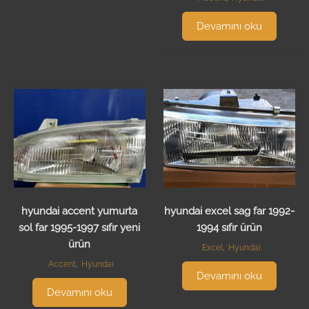
Devamını oku
hyundai accent yumurta
hyundai excel sag far 1992-
sol far 1995-1997 sıfır yeni
1994 sıfır ürün
ürün
Excel
,
Hyundai
Accent
,
Hyundai
Devamını oku
Devamını oku