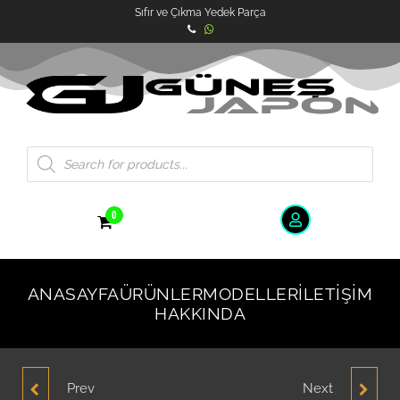
Sıfır ve Çıkma Yedek Parça
0
ANASAYFA
ÜRÜNLER
MODELLER
İLETIŞIM
HAKKINDA
Prev
Next
HYUNDAI ELANTRA
HYUNDAİ SONATA 1.6