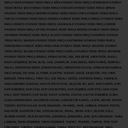
PARÇA KARS HYUNDAİ YEDEK PARÇA AĞRI HYUNDAİ YEDEK PARÇA
DİYARBAKIR HYUNDAİ
YEDEK PARÇA VAN HYUNDAİ YEDEK PARÇA HAKKARİ HYUNDAİ YEDEK PARÇA ŞIRNAK
HYUNDAİ YEDEK PARÇA MARDİN HYUNDAİ YEDEK PARÇA URFA HYUNDAİ YEDEK PARÇA
TUNCELİ HYUNDAİ YEDEK PARÇA MANİSA HYUNDAİ YEDEK PARÇA DENİZLİ HYUNDAİ YEDEK
PARÇA ISPARTA HYUNDAİ YEDEK PARÇA ÇANAKKALE HYUNDAİ YEDEK PARÇA EDİRNE
HYUNDAİ YEDEK PARÇA AFYON HYUNDAİ YEDEK PARÇA MERSİN HYUNDAİ YEDEK PARÇA
ADIYAMAN HYUNDAİ YEDEK
PARÇA ELAZIĞ HYUNDAİ YEDEK PARÇA KARABÜK HYUNDAİ
YEDEK PARÇA SAMSUN HYUNDAİ YEDEK PARÇA KASTAMONU HYUNDAİ YEDEK PARÇA
GÜMÜŞHANE HYUNDAİ YEDEK PARÇA MUŞ HYUNDAİ YEDEK PARÇA SAKARYA HYUNDAİ
YEDEK PARÇA YALOVA HYUNDAİ YEDEK PARÇA MUĞLA HYUNDAİ YEDEK PARÇA ERZURUM
HYUNDAİ YEDEK PARÇA AİRBAG, AİRBAG BEYNİ, ABS, ABS BEYNİ, AMORTİSÖR, BAGAJ,
BAGAJ DÖŞEMESİ, BEYİN, BLOK, CAM, ÇAMURLUK, DAVLUMBAZ, DEPO KAPAĞI, DEBRİYAJ
PEDALI, DİREKSİYON SİMİDİ, DİREKSİYON MİLİ, DİREKSİYON KUTUSU, DİREKSİYON POMPASI,
DİKİZ AYNASI, DIŞ AYNA, EL FRENİ, ELEKTRİK TESİSATI, EGZOZ, ENJEKTÖR,
FAR, FREN
MERKEZİ, FREN PEDALI, FREN TELİ, GAZ PEDALI, GÖĞÜS, GÖSTERGE PANELİ, GÜNEŞLİK,
HAVALANDIRMA IZGARASI, HAVA FİLTRE KUTUSU, HELEZON YAY, JANT, JANT KAPAĞI, KAPI,
KAPI DÖŞEMESİ, KAPI CAMI, KAPI CAM MOTORU, KAPI DÜŞMESİ, KAPI FİTİLİ, KAPI AÇMA
KOLU, KAPI TESİSATI, KAPI KİLİDİ, KAPUT, KONTAK, KOLTUK, KOLTUK DÖŞEMESİ, KLİMA,
KLİMA KOMPRESÖRÜ, KALORİFER KUTUSU, KÜRBÜRTÖR KAPAĞI, LASTİK, MOTOR, MOTOR
TESİSATI, MOTOR KULAĞI, MARŞ DİNAMOSU, ÖN PANEL, PARK LAMBASI, PANJUR, PİSTON,
RADYATÖR, RADYATÖR FANI, STOP,SALINCAK, SİNYAL, SİNYAL KOLU, SİLECEK KOLU,
SİLİNDİR KAPAĞI, SİLECEK MOTORU, ŞANZIMAN, ŞAMANDRA, ŞASİ, ŞARJ DİNAMOSU, TAVAN
LAMBASI, TAVAN DÖŞEMESİ, TABAN DÖŞEMESİ, TAŞIYICI, TRAVERS, TAMPON, TEYP, TEYP
ÇERÇEVEDİ, TORPİDO, TORPİDO KAPAĞI, TURBO, VİTES TELİ, WESTİNGHOUSE, YAKIT