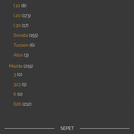
İ.10
8
İ.20
173
İ.30
17
Sonata
155
Tucson
6
Atos
3
Mazda
219
3
0
323
5
6
0
626
212
SEPET