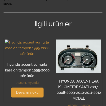
DEPOSU
İlgili ürünler
hyundai accent yumurta
kasa ön tampon 1995-2000
sıfır ürün
HYUNDAİ ACCENT ERA
Accent
,
Hyundai
KİLOMETRE SAATİ 2007-
Devamını oku
2008-2009-2010-2011-2012
MODEL
Accent
,
Hyundai