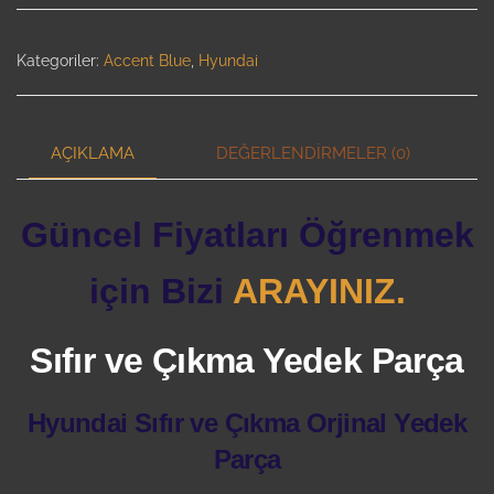
Kategoriler:
Accent Blue
,
Hyundai
AÇIKLAMA
DEĞERLENDIRMELER (0)
Güncel Fiyatları Öğrenmek
için Bizi
ARAYINIZ.
Sıfır ve Çıkma Yedek Parça
Hyundai Sıfır ve Çıkma Orjinal Yedek
Parça