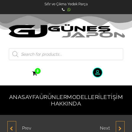
Sıfır ve Çıkma Yedek Parça
0
ANASAYFA
ÜRÜNLER
MODELLER
İLETIŞIM
HAKKINDA
Prev
Next
HYUNDAİ ACCENT
HYUNDAI ACCENT