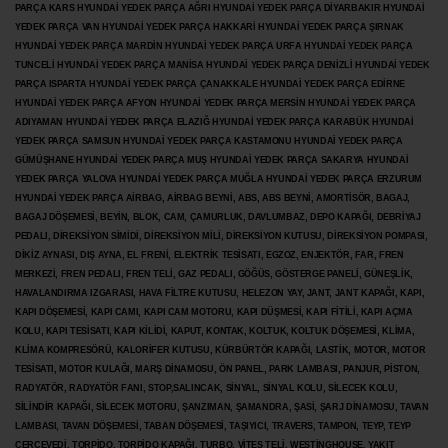
PARÇA KARS HYUNDAİ YEDEK PARÇA AĞRI HYUNDAİ YEDEK PARÇA
DİYARBAKIR HYUNDAİ
YEDEK PARÇA VAN HYUNDAİ YEDEK PARÇA HAKKARİ HYUNDAİ YEDEK PARÇA ŞIRNAK
HYUNDAİ YEDEK PARÇA MARDİN HYUNDAİ YEDEK PARÇA URFA HYUNDAİ YEDEK PARÇA
TUNCELİ HYUNDAİ YEDEK PARÇA MANİSA HYUNDAİ YEDEK PARÇA DENİZLİ HYUNDAİ YEDEK
PARÇA ISPARTA HYUNDAİ YEDEK PARÇA ÇANAKKALE HYUNDAİ YEDEK PARÇA EDİRNE
HYUNDAİ YEDEK PARÇA AFYON HYUNDAİ YEDEK PARÇA MERSİN HYUNDAİ YEDEK PARÇA
ADIYAMAN HYUNDAİ YEDEK
PARÇA ELAZIĞ HYUNDAİ YEDEK PARÇA KARABÜK HYUNDAİ
YEDEK PARÇA SAMSUN HYUNDAİ YEDEK PARÇA KASTAMONU HYUNDAİ YEDEK PARÇA
GÜMÜŞHANE HYUNDAİ YEDEK PARÇA MUŞ HYUNDAİ YEDEK PARÇA SAKARYA HYUNDAİ
YEDEK PARÇA YALOVA HYUNDAİ YEDEK PARÇA MUĞLA HYUNDAİ YEDEK PARÇA ERZURUM
HYUNDAİ YEDEK PARÇA AİRBAG, AİRBAG BEYNİ, ABS, ABS BEYNİ, AMORTİSÖR, BAGAJ,
BAGAJ DÖŞEMESİ, BEYİN, BLOK, CAM, ÇAMURLUK, DAVLUMBAZ, DEPO KAPAĞI, DEBRİYAJ
PEDALI, DİREKSİYON SİMİDİ, DİREKSİYON MİLİ, DİREKSİYON KUTUSU, DİREKSİYON POMPASI,
DİKİZ AYNASI, DIŞ AYNA, EL FRENİ, ELEKTRİK TESİSATI, EGZOZ, ENJEKTÖR,
FAR, FREN
MERKEZİ, FREN PEDALI, FREN TELİ, GAZ PEDALI, GÖĞÜS, GÖSTERGE PANELİ, GÜNEŞLİK,
HAVALANDIRMA IZGARASI, HAVA FİLTRE KUTUSU, HELEZON YAY, JANT, JANT KAPAĞI, KAPI,
KAPI DÖŞEMESİ, KAPI CAMI, KAPI CAM MOTORU, KAPI DÜŞMESİ, KAPI FİTİLİ, KAPI AÇMA
KOLU, KAPI TESİSATI, KAPI KİLİDİ, KAPUT, KONTAK, KOLTUK, KOLTUK DÖŞEMESİ, KLİMA,
KLİMA KOMPRESÖRÜ, KALORİFER KUTUSU, KÜRBÜRTÖR KAPAĞI, LASTİK, MOTOR, MOTOR
TESİSATI, MOTOR KULAĞI, MARŞ DİNAMOSU, ÖN PANEL, PARK LAMBASI, PANJUR, PİSTON,
RADYATÖR, RADYATÖR FANI, STOP,SALINCAK, SİNYAL, SİNYAL KOLU, SİLECEK KOLU,
SİLİNDİR KAPAĞI, SİLECEK MOTORU, ŞANZIMAN, ŞAMANDRA, ŞASİ, ŞARJ DİNAMOSU, TAVAN
LAMBASI, TAVAN DÖŞEMESİ, TABAN DÖŞEMESİ, TAŞIYICI, TRAVERS, TAMPON, TEYP, TEYP
ÇERÇEVEDİ, TORPİDO, TORPİDO KAPAĞI, TURBO, VİTES TELİ, WESTİNGHOUSE, YAKIT