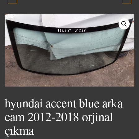
BLUE BAĞAJ KAPAGI
BLUE ARKA DINGIL 2012-
2012-2018 ORJİNAL
2018 ORJINAL ÇIKMA
ÇIKMA YEDEK PARÇA
PARÇA
hyundai accent blue arka
cam 2012-2018 orjinal
çıkma