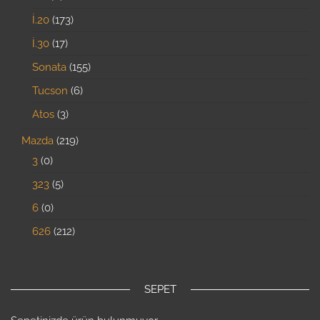
İ.20
173
İ.30
17
Sonata
155
Tucson
6
Atos
3
Mazda
219
3
0
323
5
6
0
626
212
SEPET