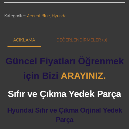
Kategoriler:
Accent Blue
,
Hyundai
AÇIKLAMA
DEĞERLENDIRMELER (0)
Güncel Fiyatları Öğrenmek
için Bizi
ARAYINIZ.
Sıfır ve Çıkma Yedek Parça
Hyundai Sıfır ve Çıkma Orjinal Yedek
Parça