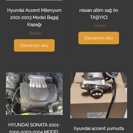
nissan altim sağ ön
Hyundai Accent Milenyum
TAŞIYICI
2001-2003 Model Bagaj
Kapağı
Ürünler
Ürünler
Devamını oku
Devamını oku
HYUNDAİ SONATA 2001-
hyundai accent yumurta
2002-2003-2004 MODEL