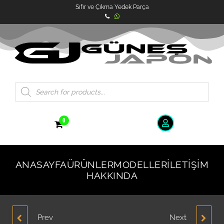
Sıfır ve Çıkma Yedek Parça
0
ANASAYFA
ÜRÜNLER
MODELLER
İLETIŞIM
HAKKINDA
Prev
Next
HYUNDAI ACCENT
HYUNDAI ACCENT