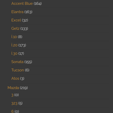
Accent Blue
164
Elantra
163
Excel
32
Getz
133
İ.10
8
İ.20
173
İ.30
17
Sonata
155
Tucson
6
Atos
3
Mazda
219
3
0
323
5
6
0