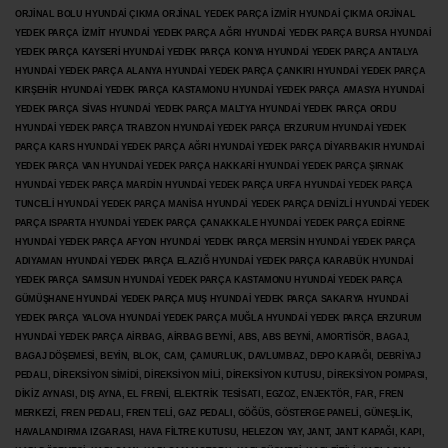
ORJİNAL BOLU HYUNDAİ ÇIKMA ORJİNAL YEDEK PARÇA İZMİR HYUNDAİ ÇIKMA ORJİNAL
YEDEK PARÇA İZMİT HYUNDAİ YEDEK PARÇA AĞRI HYUNDAİ YEDEK PARÇA BURSA HYUNDAİ
YEDEK PARÇA KAYSERİ HYUNDAİ YEDEK PARÇA KONYA HYUNDAİ YEDEK PARÇA ANTALYA
HYUNDAİ YEDEK PARÇA ALANYA HYUNDAİ YEDEK PARÇA ÇANKIRI HYUNDAİ YEDEK PARÇA
KIRŞEHİR HYUNDAİ YEDEK PARÇA KASTAMONU HYUNDAİ YEDEK PARÇA AMASYA HYUNDAİ
YEDEK PARÇA SİVAS HYUNDAİ YEDEK PARÇA MALTYA HYUNDAİ YEDEK PARÇA ORDU
HYUNDAİ YEDEK PARÇA TRABZON HYUNDAİ YEDEK PARÇA ERZURUM HYUNDAİ YEDEK
PARÇA KARS HYUNDAİ YEDEK PARÇA AĞRI HYUNDAİ YEDEK PARÇA
DİYARBAKIR HYUNDAİ
YEDEK PARÇA VAN HYUNDAİ YEDEK PARÇA HAKKARİ HYUNDAİ YEDEK PARÇA ŞIRNAK
HYUNDAİ YEDEK PARÇA MARDİN HYUNDAİ YEDEK PARÇA URFA HYUNDAİ YEDEK PARÇA
TUNCELİ HYUNDAİ YEDEK PARÇA MANİSA HYUNDAİ YEDEK PARÇA DENİZLİ HYUNDAİ YEDEK
PARÇA ISPARTA HYUNDAİ YEDEK PARÇA ÇANAKKALE HYUNDAİ YEDEK PARÇA EDİRNE
HYUNDAİ YEDEK PARÇA AFYON HYUNDAİ YEDEK PARÇA MERSİN HYUNDAİ YEDEK PARÇA
ADIYAMAN HYUNDAİ YEDEK
PARÇA ELAZIĞ HYUNDAİ YEDEK PARÇA KARABÜK HYUNDAİ
YEDEK PARÇA SAMSUN HYUNDAİ YEDEK PARÇA KASTAMONU HYUNDAİ YEDEK PARÇA
GÜMÜŞHANE HYUNDAİ YEDEK PARÇA MUŞ HYUNDAİ YEDEK PARÇA SAKARYA HYUNDAİ
YEDEK PARÇA YALOVA HYUNDAİ YEDEK PARÇA MUĞLA HYUNDAİ YEDEK PARÇA ERZURUM
HYUNDAİ YEDEK PARÇA AİRBAG, AİRBAG BEYNİ, ABS, ABS BEYNİ, AMORTİSÖR, BAGAJ,
BAGAJ DÖŞEMESİ, BEYİN, BLOK, CAM, ÇAMURLUK, DAVLUMBAZ, DEPO KAPAĞI, DEBRİYAJ
PEDALI, DİREKSİYON SİMİDİ, DİREKSİYON MİLİ, DİREKSİYON KUTUSU, DİREKSİYON POMPASI,
DİKİZ AYNASI, DIŞ AYNA, EL FRENİ, ELEKTRİK TESİSATI, EGZOZ, ENJEKTÖR,
FAR, FREN
MERKEZİ, FREN PEDALI, FREN TELİ, GAZ PEDALI, GÖĞÜS, GÖSTERGE PANELİ, GÜNEŞLİK,
HAVALANDIRMA IZGARASI, HAVA FİLTRE KUTUSU, HELEZON YAY, JANT, JANT KAPAĞI, KAPI,