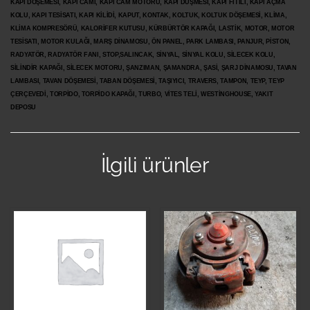
KAPI DÖŞEMESİ, KAPI CAMI, KAPI CAM MOTORU, KAPI DÜŞMESİ, KAPI FİTİLİ, KAPI AÇMA
KOLU, KAPI TESİSATI, KAPI KİLİDİ, KAPUT, KONTAK, KOLTUK, KOLTUK DÖŞEMESİ, KLİMA,
KLİMA KOMPRESÖRÜ, KALORİFER KUTUSU, KÜRBÜRTÖR KAPAĞI, LASTİK, MOTOR, MOTOR
TESİSATI, MOTOR KULAĞI, MARŞ DİNAMOSU, ÖN PANEL, PARK LAMBASI, PANJUR, PİSTON,
RADYATÖR, RADYATÖR FANI, STOP,SALINCAK, SİNYAL, SİNYAL KOLU, SİLECEK KOLU,
SİLİNDİR KAPAĞI, SİLECEK MOTORU, ŞANZIMAN, ŞAMANDRA, ŞASİ, ŞARJ DİNAMOSU, TAVAN
LAMBASI, TAVAN DÖŞEMESİ, TABAN DÖŞEMESİ, TAŞIYICI, TRAVERS, TAMPON, TEYP, TEYP
ÇERÇEVEDİ, TORPİDO, TORPİDO KAPAĞI, TURBO, VİTES TELİ, WESTİNGHOUSE, YAKIT
DEPOSU
İlgili ürünler