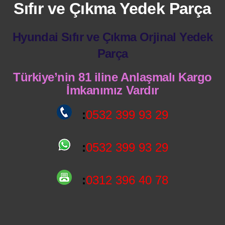
Sıfır ve Çıkma Yedek Parça
Hyundai Sıfır ve Çıkma Orjinal Yedek
Parça
Türkiye’nin 81 iline Anlaşmalı Kargo
İmkanımız Vardır
:
0532 399 93 29
:
0532 399 93 29
:
0312 396 40 78