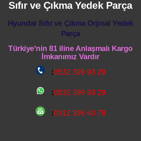
Sıfır ve Çıkma Yedek Parça
Hyundai Sıfır ve Çıkma Orjinal Yedek
Parça
Türkiye’nin 81 iline Anlaşmalı Kargo
İmkanımız Vardır
:
0532 399 93 29
:
0532 399 93 29
:
0312 396 40 78