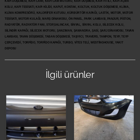
KAPI DÖŞEMESİ, KAPI CAMI, KAPI CAM MOTORU, KAPI DÜŞMESİ, KAPI FİTİLİ, KAPI AÇMA
KOLU, KAPI TESİSATI, KAPI KİLİDİ, KAPUT, KONTAK, KOLTUK, KOLTUK DÖŞEMESİ, KLİMA,
KLİMA KOMPRESÖRÜ, KALORİFER KUTUSU, KÜRBÜRTÖR KAPAĞI, LASTİK, MOTOR, MOTOR
TESİSATI, MOTOR KULAĞI, MARŞ DİNAMOSU, ÖN PANEL, PARK LAMBASI, PANJUR, PİSTON,
RADYATÖR, RADYATÖR FANI, STOP,SALINCAK, SİNYAL, SİNYAL KOLU, SİLECEK KOLU,
SİLİNDİR KAPAĞI, SİLECEK MOTORU, ŞANZIMAN, ŞAMANDRA, ŞASİ, ŞARJ DİNAMOSU, TAVAN
LAMBASI, TAVAN DÖŞEMESİ, TABAN DÖŞEMESİ, TAŞIYICI, TRAVERS, TAMPON, TEYP, TEYP
ÇERÇEVEDİ, TORPİDO, TORPİDO KAPAĞI, TURBO, VİTES TELİ, WESTİNGHOUSE, YAKIT
DEPOSU
İlgili ürünler