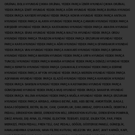
ORJİNAL BOLU HYUNDAİ ÇIKMA ORJİNAL YEDEK PARÇA İZMİR HYUNDAİ ÇIKMA ORJİNAL
YEDEK PARÇA İZMİT HYUNDAİ YEDEK PARÇA AĞRI HYUNDAİ YEDEK PARÇA BURSA HYUNDAİ
YEDEK PARÇA KAYSERİ HYUNDAİ YEDEK PARÇA KONYA HYUNDAİ YEDEK PARÇA ANTALYA
HYUNDAİ YEDEK PARÇA ALANYA HYUNDAİ YEDEK PARÇA ÇANKIRI HYUNDAİ YEDEK PARÇA
KIRŞEHİR HYUNDAİ YEDEK PARÇA KASTAMONU HYUNDAİ YEDEK PARÇA AMASYA HYUNDAİ
YEDEK PARÇA SİVAS HYUNDAİ YEDEK PARÇA MALTYA HYUNDAİ YEDEK PARÇA ORDU
HYUNDAİ YEDEK PARÇA TRABZON HYUNDAİ YEDEK PARÇA ERZURUM HYUNDAİ YEDEK
PARÇA KARS HYUNDAİ YEDEK PARÇA AĞRI HYUNDAİ YEDEK PARÇA
DİYARBAKIR HYUNDAİ
YEDEK PARÇA VAN HYUNDAİ YEDEK PARÇA HAKKARİ HYUNDAİ YEDEK PARÇA ŞIRNAK
HYUNDAİ YEDEK PARÇA MARDİN HYUNDAİ YEDEK PARÇA URFA HYUNDAİ YEDEK PARÇA
TUNCELİ HYUNDAİ YEDEK PARÇA MANİSA HYUNDAİ YEDEK PARÇA DENİZLİ HYUNDAİ YEDEK
PARÇA ISPARTA HYUNDAİ YEDEK PARÇA ÇANAKKALE HYUNDAİ YEDEK PARÇA EDİRNE
HYUNDAİ YEDEK PARÇA AFYON HYUNDAİ YEDEK PARÇA MERSİN HYUNDAİ YEDEK PARÇA
ADIYAMAN HYUNDAİ YEDEK
PARÇA ELAZIĞ HYUNDAİ YEDEK PARÇA KARABÜK HYUNDAİ
YEDEK PARÇA SAMSUN HYUNDAİ YEDEK PARÇA KASTAMONU HYUNDAİ YEDEK PARÇA
GÜMÜŞHANE HYUNDAİ YEDEK PARÇA MUŞ HYUNDAİ YEDEK PARÇA SAKARYA HYUNDAİ
YEDEK PARÇA YALOVA HYUNDAİ YEDEK PARÇA MUĞLA HYUNDAİ YEDEK PARÇA ERZURUM
HYUNDAİ YEDEK PARÇA AİRBAG, AİRBAG BEYNİ, ABS, ABS BEYNİ, AMORTİSÖR, BAGAJ,
BAGAJ DÖŞEMESİ, BEYİN, BLOK, CAM, ÇAMURLUK, DAVLUMBAZ, DEPO KAPAĞI, DEBRİYAJ
PEDALI, DİREKSİYON SİMİDİ, DİREKSİYON MİLİ, DİREKSİYON KUTUSU, DİREKSİYON POMPASI,
DİKİZ AYNASI, DIŞ AYNA, EL FRENİ, ELEKTRİK TESİSATI, EGZOZ, ENJEKTÖR,
FAR, FREN
MERKEZİ, FREN PEDALI, FREN TELİ, GAZ PEDALI, GÖĞÜS, GÖSTERGE PANELİ, GÜNEŞLİK,
HAVALANDIRMA IZGARASI, HAVA FİLTRE KUTUSU, HELEZON YAY, JANT, JANT KAPAĞI, KAPI,