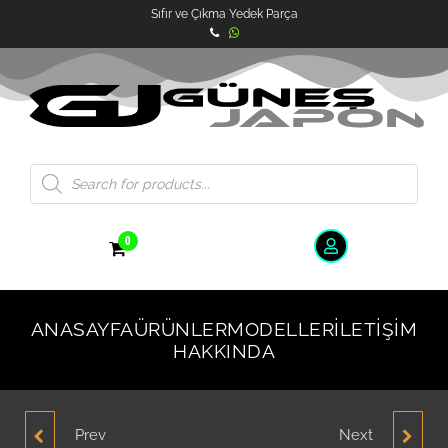
Sıfır ve Çıkma Yedek Parça
0
ANASAYFA
ÜRÜNLER
MODELLER
İLETIŞIM
HAKKINDA
Prev
Next
HYUNDAI ACCENT
HYUNDAI ACCENT