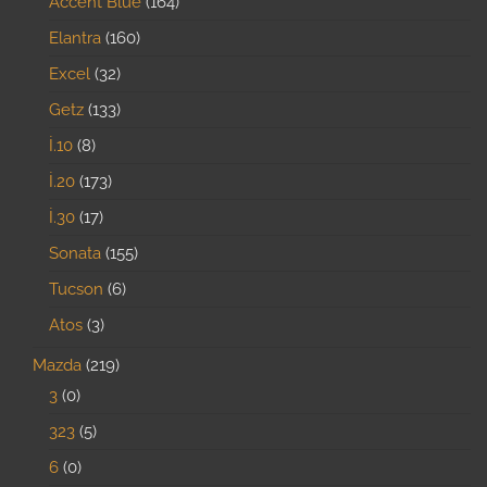
Accent Blue
164
Elantra
160
Excel
32
Getz
133
İ.10
8
İ.20
173
İ.30
17
Sonata
155
Tucson
6
Atos
3
Mazda
219
3
0
323
5
6
0