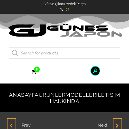
Sıfır ve Çıkma Yedek Parça
0
ANASAYFA
ÜRÜNLER
MODELLER
İLETIŞIM
HAKKINDA
Prev
Next
HYUNDAİ ACCENT
HYUNDAİ ACCENT