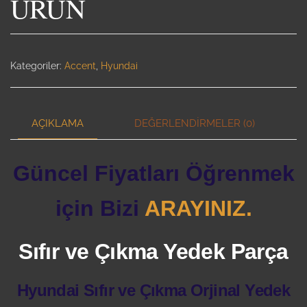
ÜRÜN
Kategoriler:
Accent
,
Hyundai
AÇIKLAMA
DEĞERLENDIRMELER (0)
Güncel Fiyatları Öğrenmek
için Bizi
ARAYINIZ.
Sıfır ve Çıkma Yedek Parça
Hyundai Sıfır ve Çıkma Orjinal Yedek