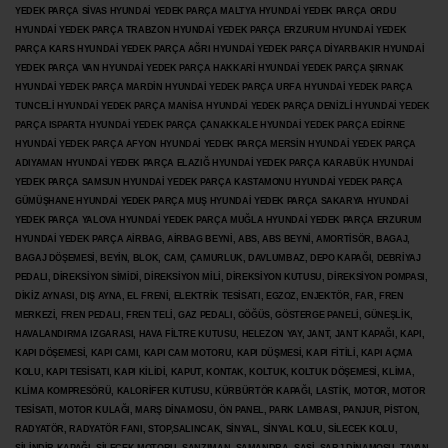
YEDEK PARÇA SİVAS HYUNDAİ YEDEK PARÇA MALTYA HYUNDAİ YEDEK PARÇA ORDU
HYUNDAİ YEDEK PARÇA TRABZON HYUNDAİ YEDEK PARÇA ERZURUM HYUNDAİ YEDEK
PARÇA KARS HYUNDAİ YEDEK PARÇA AĞRI HYUNDAİ YEDEK PARÇA
DİYARBAKIR HYUNDAİ
YEDEK PARÇA VAN HYUNDAİ YEDEK PARÇA HAKKARİ HYUNDAİ YEDEK PARÇA ŞIRNAK
HYUNDAİ YEDEK PARÇA MARDİN HYUNDAİ YEDEK PARÇA URFA HYUNDAİ YEDEK PARÇA
TUNCELİ HYUNDAİ YEDEK PARÇA MANİSA HYUNDAİ YEDEK PARÇA DENİZLİ HYUNDAİ YEDEK
PARÇA ISPARTA HYUNDAİ YEDEK PARÇA ÇANAKKALE HYUNDAİ YEDEK PARÇA EDİRNE
HYUNDAİ YEDEK PARÇA AFYON HYUNDAİ YEDEK PARÇA MERSİN HYUNDAİ YEDEK PARÇA
ADIYAMAN HYUNDAİ YEDEK
PARÇA ELAZIĞ HYUNDAİ YEDEK PARÇA KARABÜK HYUNDAİ
YEDEK PARÇA SAMSUN HYUNDAİ YEDEK PARÇA KASTAMONU HYUNDAİ YEDEK PARÇA
GÜMÜŞHANE HYUNDAİ YEDEK PARÇA MUŞ HYUNDAİ YEDEK PARÇA SAKARYA HYUNDAİ
YEDEK PARÇA YALOVA HYUNDAİ YEDEK PARÇA MUĞLA HYUNDAİ YEDEK PARÇA ERZURUM
HYUNDAİ YEDEK PARÇA AİRBAG, AİRBAG BEYNİ, ABS, ABS BEYNİ, AMORTİSÖR, BAGAJ,
BAGAJ DÖŞEMESİ, BEYİN, BLOK, CAM, ÇAMURLUK, DAVLUMBAZ, DEPO KAPAĞI, DEBRİYAJ
PEDALI, DİREKSİYON SİMİDİ, DİREKSİYON MİLİ, DİREKSİYON KUTUSU, DİREKSİYON POMPASI,
DİKİZ AYNASI, DIŞ AYNA, EL FRENİ, ELEKTRİK TESİSATI, EGZOZ, ENJEKTÖR,
FAR, FREN
MERKEZİ, FREN PEDALI, FREN TELİ, GAZ PEDALI, GÖĞÜS, GÖSTERGE PANELİ, GÜNEŞLİK,
HAVALANDIRMA IZGARASI, HAVA FİLTRE KUTUSU, HELEZON YAY, JANT, JANT KAPAĞI, KAPI,
KAPI DÖŞEMESİ, KAPI CAMI, KAPI CAM MOTORU, KAPI DÜŞMESİ, KAPI FİTİLİ, KAPI AÇMA
KOLU, KAPI TESİSATI, KAPI KİLİDİ, KAPUT, KONTAK, KOLTUK, KOLTUK DÖŞEMESİ, KLİMA,
KLİMA KOMPRESÖRÜ, KALORİFER KUTUSU, KÜRBÜRTÖR KAPAĞI, LASTİK, MOTOR, MOTOR
TESİSATI, MOTOR KULAĞI, MARŞ DİNAMOSU, ÖN PANEL, PARK LAMBASI, PANJUR, PİSTON,
RADYATÖR, RADYATÖR FANI, STOP,SALINCAK, SİNYAL, SİNYAL KOLU, SİLECEK KOLU,