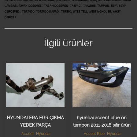
SİLİNDİR KAPAĞI, SİLECEK MOTORU, ŞANZIMAN, ŞAMANDRA, ŞASİ, ŞARJ DİNAMOSU, TAVAN
LAMBASI, TAVAN DÖŞEMESİ, TABAN DÖŞEMESİ, TAŞIYICI, TRAVERS, TAMPON, TEYP, TEYP
ÇERÇEVEDİ, TORPİDO, TORPİDO KAPAĞI, TURBO, VİTES TELİ, WESTİNGHOUSE, YAKIT
DEPOSU
İlgili ürünler
HYUNDAİ ERA EGR ÇIKMA
hyundai accent blue ön
YEDEK PARÇA
tampon 2011-2018 sıfır ürün
Accent
,
Hyundai
Accent Blue
,
Hyundai