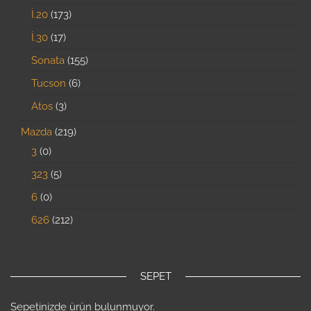
İ.20
173
İ.30
17
Sonata
155
Tucson
6
Atos
3
Mazda
219
3
0
323
5
6
0
626
212
SEPET
Sepetinizde ürün bulunmuyor.