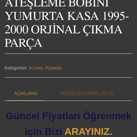
ATEŞLEME BOBİNİ
YUMURTA KASA 1995-
2000 ORJİNAL ÇIKMA
PARÇA
Kategoriler:
Accent
,
Hyundai
AÇIKLAMA
DEĞERLENDIRMELER (0)
Güncel Fiyatları Öğrenmek
için Bizi
ARAYINIZ.