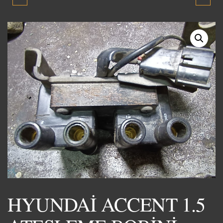
ÖN CAM KRİKOSU 1990-
1.5 YUMURTA KASA
1994 ORJİNAL ÇIKMA
KRANK MİLİ 1995-2000
YEDEK PARÇA
ORJİNAL ÇIKMA YEDEK
PARÇA
HYUNDAİ ACCENT 1.5