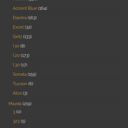
Accent Blue
164
Elantra
163
Excel
32
Getz
133
İ.10
8
İ.20
173
İ.30
17
Sonata
155
Tucson
6
Atos
3
Mazda
219
3
0
323
5