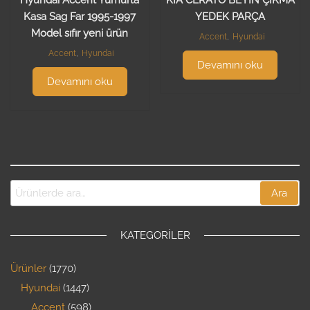
Hyundai Accent Yumurta
KİA CERATO BEYİN ÇIKMA
Kasa Sag Far 1995-1997
YEDEK PARÇA
Model sıfır yeni ürün
Accent
,
Hyundai
Accent
,
Hyundai
Devamını oku
Devamını oku
Ara
KATEGORILER
Ürünler
1770
Hyundai
1447
Accent
598