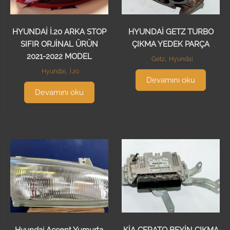
HYUNDAİ İ.20 ARKA STOP
HYUNDAİ GETZ TURBO
SIFIR ORJİNAL ÜRÜN
ÇIKMA YEDEK PARÇA
2021-2022 MODEL
Getz
,
Hyundai
Hyundai
,
İ.20
Devamını oku
Devamını oku