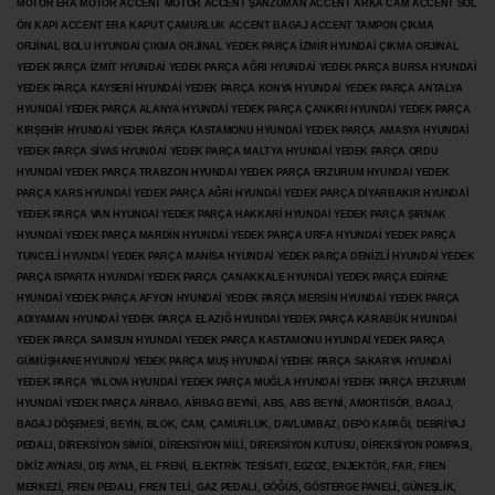
MOTOR ERA MOTOR ACCENT MOTOR
ACCENT ŞANZUMAN ACCENT ARKA CAM ACCENT SOL
ÖN KAPI ACCENT ERA KAPUT ÇAMURLUK ACCENT BAGAJ ACCENT TAMPON ÇIKMA
ORJİNAL BOLU HYUNDAİ ÇIKMA ORJİNAL YEDEK PARÇA İZMİR HYUNDAİ ÇIKMA ORJİNAL
YEDEK PARÇA İZMİT HYUNDAİ YEDEK PARÇA AĞRI HYUNDAİ YEDEK PARÇA BURSA HYUNDAİ
YEDEK PARÇA KAYSERİ HYUNDAİ YEDEK PARÇA KONYA HYUNDAİ YEDEK PARÇA ANTALYA
HYUNDAİ YEDEK PARÇA ALANYA HYUNDAİ YEDEK PARÇA ÇANKIRI HYUNDAİ YEDEK PARÇA
KIRŞEHİR HYUNDAİ YEDEK PARÇA KASTAMONU HYUNDAİ YEDEK PARÇA AMASYA HYUNDAİ
YEDEK PARÇA SİVAS HYUNDAİ YEDEK PARÇA MALTYA HYUNDAİ YEDEK PARÇA ORDU
HYUNDAİ YEDEK PARÇA TRABZON HYUNDAİ YEDEK PARÇA ERZURUM HYUNDAİ YEDEK
PARÇA KARS HYUNDAİ YEDEK PARÇA AĞRI HYUNDAİ YEDEK PARÇA
DİYARBAKIR HYUNDAİ
YEDEK PARÇA VAN HYUNDAİ YEDEK PARÇA HAKKARİ HYUNDAİ YEDEK PARÇA ŞIRNAK
HYUNDAİ YEDEK PARÇA MARDİN HYUNDAİ YEDEK PARÇA URFA HYUNDAİ YEDEK PARÇA
TUNCELİ HYUNDAİ YEDEK PARÇA MANİSA HYUNDAİ YEDEK PARÇA DENİZLİ HYUNDAİ YEDEK
PARÇA ISPARTA HYUNDAİ YEDEK PARÇA ÇANAKKALE HYUNDAİ YEDEK PARÇA EDİRNE
HYUNDAİ YEDEK PARÇA AFYON HYUNDAİ YEDEK PARÇA MERSİN HYUNDAİ YEDEK PARÇA
ADIYAMAN HYUNDAİ YEDEK
PARÇA ELAZIĞ HYUNDAİ YEDEK PARÇA KARABÜK HYUNDAİ
YEDEK PARÇA SAMSUN HYUNDAİ YEDEK PARÇA KASTAMONU HYUNDAİ YEDEK PARÇA
GÜMÜŞHANE HYUNDAİ YEDEK PARÇA MUŞ HYUNDAİ YEDEK PARÇA SAKARYA HYUNDAİ
YEDEK PARÇA YALOVA HYUNDAİ YEDEK PARÇA MUĞLA HYUNDAİ YEDEK PARÇA ERZURUM
HYUNDAİ YEDEK PARÇA AİRBAG, AİRBAG BEYNİ, ABS, ABS BEYNİ, AMORTİSÖR, BAGAJ,
BAGAJ DÖŞEMESİ, BEYİN, BLOK, CAM, ÇAMURLUK, DAVLUMBAZ, DEPO KAPAĞI, DEBRİYAJ
PEDALI, DİREKSİYON SİMİDİ, DİREKSİYON MİLİ, DİREKSİYON KUTUSU, DİREKSİYON POMPASI,
DİKİZ AYNASI, DIŞ AYNA, EL FRENİ, ELEKTRİK TESİSATI, EGZOZ, ENJEKTÖR,
FAR, FREN
MERKEZİ, FREN PEDALI, FREN TELİ, GAZ PEDALI, GÖĞÜS, GÖSTERGE PANELİ, GÜNEŞLİK,