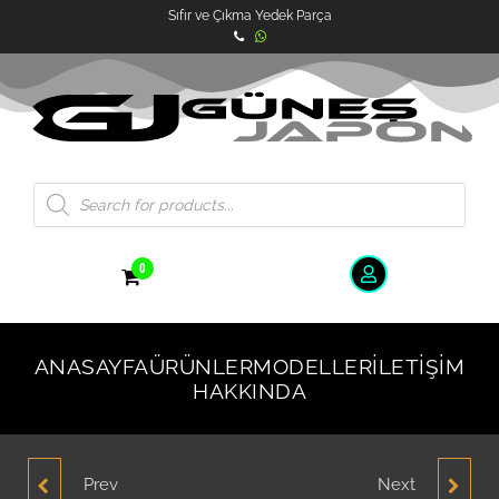
Sıfır ve Çıkma Yedek Parça
0
ANASAYFA
ÜRÜNLER
MODELLER
İLETIŞIM
HAKKINDA
Prev
Next
HYUNDAİ EXCEL SAĞ
HYUNDAİ ACCENT 1.3-