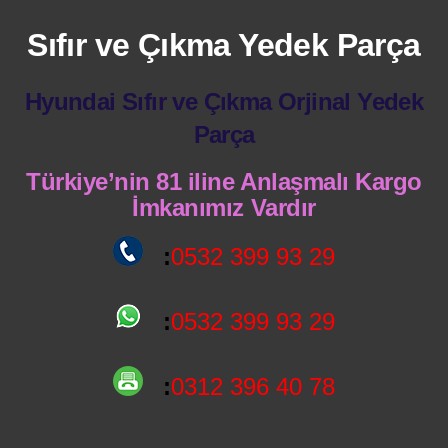
Sıfır ve Çıkma Yedek Parça
Hyundai Sıfır ve Çıkma Orjinal Yedek
Parça
Türkiye’nin 81 iline Anlaşmalı Kargo
İmkanımız Vardır
:
0532 399 93 29
:
0532 399 93 29
:
0312 396 40 78