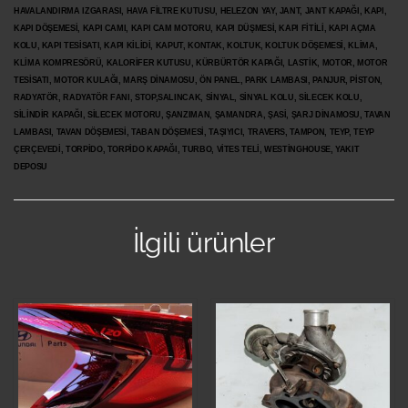
HAVALANDIRMA IZGARASI, HAVA FİLTRE KUTUSU, HELEZON YAY, JANT, JANT KAPAĞI, KAPI,
KAPI DÖŞEMESİ, KAPI CAMI, KAPI CAM MOTORU, KAPI DÜŞMESİ, KAPI FİTİLİ, KAPI AÇMA
KOLU, KAPI TESİSATI, KAPI KİLİDİ, KAPUT, KONTAK, KOLTUK, KOLTUK DÖŞEMESİ, KLİMA,
KLİMA KOMPRESÖRÜ, KALORİFER KUTUSU, KÜRBÜRTÖR KAPAĞI, LASTİK, MOTOR, MOTOR
TESİSATI, MOTOR KULAĞI, MARŞ DİNAMOSU, ÖN PANEL, PARK LAMBASI, PANJUR, PİSTON,
RADYATÖR, RADYATÖR FANI, STOP,SALINCAK, SİNYAL, SİNYAL KOLU, SİLECEK KOLU,
SİLİNDİR KAPAĞI, SİLECEK MOTORU, ŞANZIMAN, ŞAMANDRA, ŞASİ, ŞARJ DİNAMOSU, TAVAN
LAMBASI, TAVAN DÖŞEMESİ, TABAN DÖŞEMESİ, TAŞIYICI, TRAVERS, TAMPON, TEYP, TEYP
ÇERÇEVEDİ, TORPİDO, TORPİDO KAPAĞI, TURBO, VİTES TELİ, WESTİNGHOUSE, YAKIT
DEPOSU
İlgili ürünler