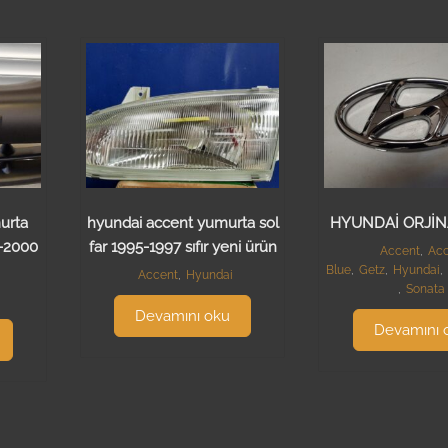
urta
hyundai accent yumurta sol
HYUNDAİ ORJİ
-2000
far 1995-1997 sıfır yeni ürün
Accent
,
Acc
Blue
,
Getz
,
Hyundai
,
Accent
,
Hyundai
,
Sonata
Devamını oku
Devamını 