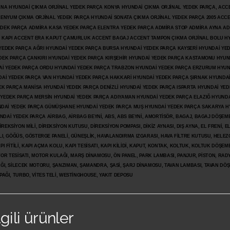
ANA HYUNDAİ ÇIKMA ORJİNAL YEDEK PARÇA KONYA HYUNDAİ ÇIKMA ORJİNAL YEDEK PARÇA, ACC
İLENYUM ÇIKMA ORJİNAL YEDEK PARÇA HYUNDAİ SONATA ÇIKMA ORJİNAL YEDEK PARÇA 2005 ACC
 YEDEK PARÇA ADMİRA KASA YEDEK PARÇA ELENTRA YEDEK PARÇA ADMİRA STOP ADMİRA AYNA A
KAPI ACCENT ERA KAPUT ÇAMURLUK ACCENT BAGAJ ACCENT TAMPON ÇIKMA ORJİNAL BOLU H
İ YEDEK PARÇA AĞRI HYUNDAİ YEDEK PARÇA BURSA HYUNDAİ YEDEK PARÇA KAYSERİ HYUNDAİ YE
DEK PARÇA ÇANKIRI HYUNDAİ YEDEK PARÇA KIRŞEHİR HYUNDAİ YEDEK PARÇA KASTAMONU HYUN
DAİ YEDEK PARÇA ORDU HYUNDAİ YEDEK PARÇA TRABZON HYUNDAİ YEDEK PARÇA ERZURUM HYUN
DAİ YEDEK PARÇA VAN HYUNDAİ YEDEK PARÇA HAKKARİ HYUNDAİ YEDEK PARÇA ŞIRNAK HYUNDA
K PARÇA MANİSA HYUNDAİ YEDEK PARÇA DENİZLİ HYUNDAİ YEDEK PARÇA ISPARTA HYUNDAİ YE
 YEDEK PARÇA MERSİN HYUNDAİ YEDEK PARÇA ADIYAMAN HYUNDAİ YEDEK
PARÇA ELAZIĞ HYUNDA
DAİ YEDEK PARÇA GÜMÜŞHANE HYUNDAİ YEDEK PARÇA MUŞ HYUNDAİ YEDEK PARÇA SAKARYA H
İ YEDEK PARÇA AİRBAG, AİRBAG BEYNİ, ABS, ABS BEYNİ, AMORTİSÖR, BAGAJ, BAGAJ DÖŞEMES
REKSİYON MİLİ, DİREKSİYON KUTUSU, DİREKSİYON POMPASI, DİKİZ AYNASI, DIŞ AYNA, EL FRENİ, E
LI, GÖĞÜS, GÖSTERGE PANELİ, GÜNEŞLİK, HAVALANDIRMA IZGARASI, HAVA FİLTRE KUTUSU, HELEZO
I FİTİLİ, KAPI AÇMA KOLU, KAPI TESİSATI, KAPI KİLİDİ, KAPUT, KONTAK, KOLTUK, KOLTUK DÖŞEME
R TESİSATI, MOTOR KULAĞI, MARŞ DİNAMOSU, ÖN PANEL, PARK LAMBASI, PANJUR, PİSTON, RAD
PAĞI, SİLECEK MOTORU, ŞANZIMAN, ŞAMANDRA, ŞASİ, ŞARJ DİNAMOSU, TAVAN LAMBASI, TAVAN DÖ
PAĞI, TURBO, VİTES TELİ, WESTİNGHOUSE, YAKIT DEPOSU
lgili ürünler