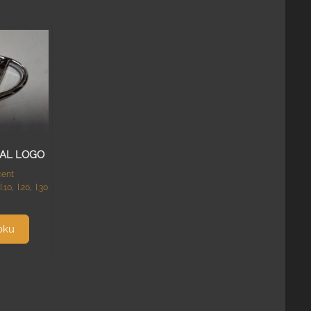
NAL LOGO
ent
İ.10
,
İ.20
,
İ.30
oku