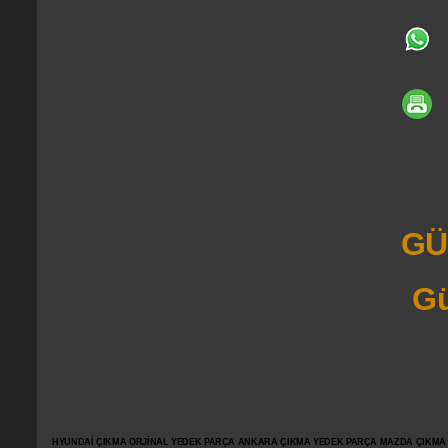
GÜ
Gü
HYUNDAİ ÇIKMA ORJİNAL YEDEK PARÇA ANKARA ÇIKMA YEDEK PARÇA MAZDA ÇIKMA OR