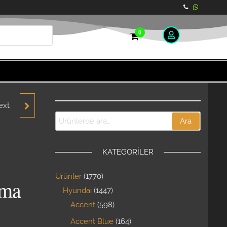
0
ext
T
Ara
API
KATEGORILER
018
Ürünler
1770
ÜRÜN
kma
Hyundai
1447
Accent
598
Accent Blue
164