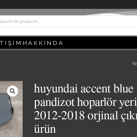
ETIŞIM
HAKKINDA
N
HYUNDAI ACCEN
BLUE SOL ARKA K
huyundai accent blue
DÖŞEMESI 2012-2
pandizot hoparlör yeri
ORJINAL ÇIKMA 
2012-2018 orjinal çı
ürün