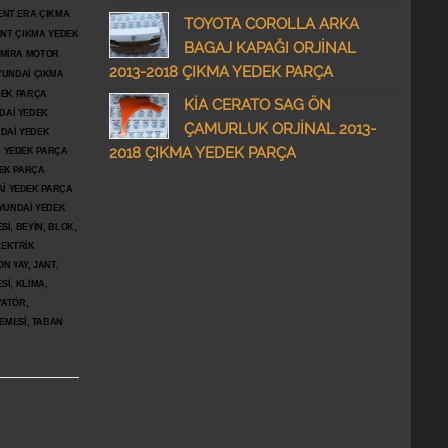
ENT ERA ÇIKMA
TOYOTA COROLLA ARKA
ENT ÇIKMA YEDEK
BAGAJ KAPAĞI ORJİNAL
DMİRA MOTOR
2013-2018 ÇIKMA YEDEK PARÇA
YUNDAİ ÇIKMA
DEK PARÇA
KİA CERATO SAG ÖN
DAİ YEDEK
ÇAMURLUK ORJİNAL 2013-
DAİ YEDEK
2018 ÇIKMA YEDEK PARÇA
İ YEDEK PARÇA
DEK PARÇA
İ YEDEK PARÇA
YUNDAİ YEDEK
İ, BEYİN, BLOK,
LEKTRİK
N YAY, JANT,
Sİ, KLİMA,
YATÖR,
ŞEMESİ, TABAN