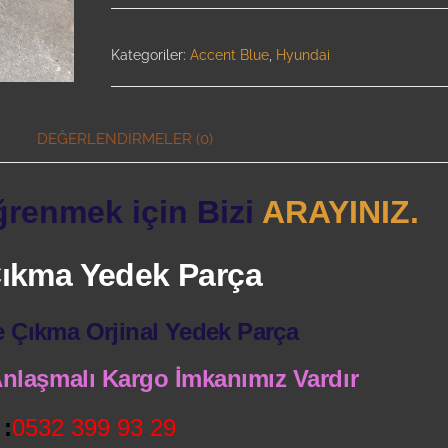
Kategoriler:
Accent Blue
,
Hyundai
DEĞERLENDIRMELER (0)
ğrenmek için Bizi
ARAYINIZ.
 Çıkma Yedek Parça
e Çıkma Orjinal Yedek Parça
 Anlaşmalı Kargo İmkanımız Vardır
:
0532 399 93 29