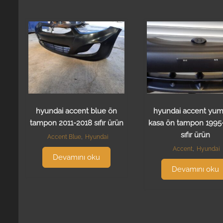
hyundai accent blue ön
hyundai accent yum
tampon 2011-2018 sıfır ürün
kasa ön tampon 1995
sıfır ürün
Accent Blue
,
Hyundai
Accent
,
Hyundai
Devamını oku
Devamını oku