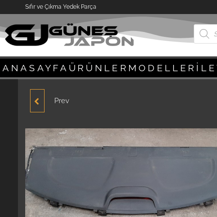
Sıfır ve Çıkma Yedek Parça
ANASAYFA
ÜRÜNLER
MODELLER
İL
Prev
HYUNDAİ ACCENT
BLUE ARKA KOLTUK
TAKIMI 2012-2018
ORJİNAL ÇIKMA ÜRÜN