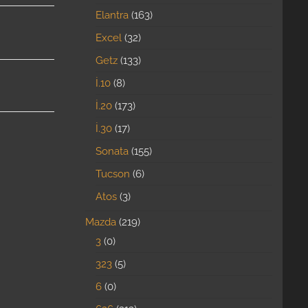
Elantra
163
Excel
32
Getz
133
İ.10
8
İ.20
173
İ.30
17
Sonata
155
Tucson
6
Atos
3
Mazda
219
3
0
323
5
6
0