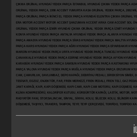
ÇIKMA ORJİNAL HYUNDAİ YEDEK PARÇA İSTANBUL HYUNDAİ ÇIKMA YEDEK PARÇA AD
ORJİNAL YEDEK PARÇA, 1998 ACCENT YUMURTA KASA ORJİNAL YEDEK PARÇA, 2002 M
PARÇA ORJİNAL PARÇA İKİNCİ EL YEDEK PARÇA HYUNDAİ ELENTRA ÇIKMA ORJİNAL
ERA MOTOR ACCENT MOTOR
ACCENT ŞANZUMAN ACCENT ARKA CAM ACCENT SOL ÖN 
ORJİNAL YEDEK PARÇA İZMİR HYUNDAİ ÇIKMA ORJİNAL YEDEK PARÇA İZMİT HYUNDA
KONYA HYUNDAİ YEDEK PARÇA ANTALYA HYUNDAİ YEDEK PARÇA ALANYA HYUNDAİ YE
PARÇA AMASYA HYUNDAİ YEDEK PARÇA SİVAS HYUNDAİ YEDEK PARÇA MALTYA HYUN
PARÇA KARS HYUNDAİ YEDEK PARÇA AĞRI HYUNDAİ YEDEK PARÇA
DİYARBAKIR HYUN
MARDİN HYUNDAİ YEDEK PARÇA URFA HYUNDAİ YEDEK PARÇA TUNCELİ HYUNDAİ YEDE
ÇANAKKALE HYUNDAİ YEDEK PARÇA EDİRNE HYUNDAİ YEDEK PARÇA AFYON HYUNDAİ
KARABÜK HYUNDAİ YEDEK PARÇA SAMSUN HYUNDAİ YEDEK PARÇA KASTAMONU HYUN
PARÇA YALOVA HYUNDAİ YEDEK PARÇA MUĞLA HYUNDAİ YEDEK PARÇA ERZURUM HYUNDA
CAM, ÇAMURLUK, DAVLUMBAZ, DEPO KAPAĞI, DEBRİYAJ PEDALI, DİREKSİYON SİMİDİ, Dİ
TESİSATI, EGZOZ, ENJEKTÖR,
FAR, FREN MERKEZİ, FREN PEDALI, FREN TELİ, GAZ PEDA
JANT KAPAĞI, KAPI, KAPI DÖŞEMESİ, KAPI CAMI, KAPI CAM MOTORU, KAPI DÜŞMESİ, KAP
KLİMA KOMPRESÖRÜ, KALORİFER KUTUSU, KÜRBÜRTÖR KAPAĞI, LASTİK, MOTOR, MOTO
RADYATÖR FANI, STOP,SALINCAK, SİNYAL, SİNYAL KOLU, SİLECEK KOLU, SİLİNDİR KA
DÖŞEMESİ, TAŞIYICI, TRAVERS, TAMPON, TEYP, TEYP ÇERÇEVEDİ, TORPİDO, TORPİDO KA
İ