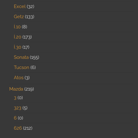
Excel
32
Getz
133
İ.10
8
İ.20
173
İ.30
17
Sonata
155
Tucson
6
Atos
3
Mazda
219
3
0
323
5
6
0
626
212