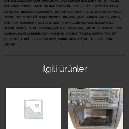
KAPI DÖŞEMESİ, KAPI CAMI, KAPI CAM MOTORU, KAPI DÜŞMESİ, KAPI FİTİLİ, KAPI AÇMA
KOLU, KAPI TESİSATI, KAPI KİLİDİ, KAPUT, KONTAK, KOLTUK, KOLTUK DÖŞEMESİ, KLİMA,
KLİMA KOMPRESÖRÜ, KALORİFER KUTUSU, KÜRBÜRTÖR KAPAĞI, LASTİK, MOTOR, MOTOR
TESİSATI, MOTOR KULAĞI, MARŞ DİNAMOSU, ÖN PANEL, PARK LAMBASI, PANJUR, PİSTON,
RADYATÖR, RADYATÖR FANI, STOP,SALINCAK, SİNYAL, SİNYAL KOLU, SİLECEK KOLU,
SİLİNDİR KAPAĞI, SİLECEK MOTORU, ŞANZIMAN, ŞAMANDRA, ŞASİ, ŞARJ DİNAMOSU, TAVAN
LAMBASI, TAVAN DÖŞEMESİ, TABAN DÖŞEMESİ, TAŞIYICI, TRAVERS, TAMPON, TEYP, TEYP
ÇERÇEVEDİ, TORPİDO, TORPİDO KAPAĞI, TURBO, VİTES TELİ, WESTİNGHOUSE, YAKIT
DEPOSU
İlgili ürünler