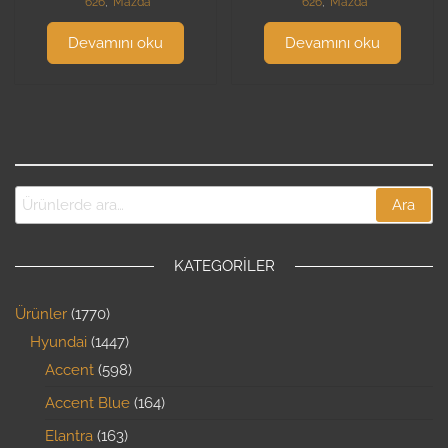
626
,
Mazda
626
,
Mazda
Devamını oku
Devamını oku
Ara
KATEGORILER
Ürünler
1770
Hyundai
1447
Accent
598
Accent Blue
164
Elantra
163