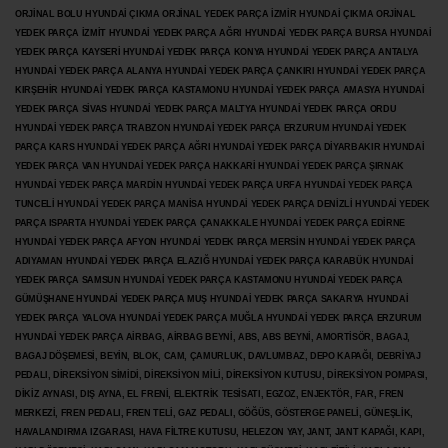
ORJİNAL BOLU HYUNDAİ ÇIKMA ORJİNAL YEDEK PARÇA İZMİR HYUNDAİ ÇIKMA ORJİNAL
YEDEK PARÇA İZMİT HYUNDAİ YEDEK PARÇA AĞRI HYUNDAİ YEDEK PARÇA BURSA HYUNDAİ
YEDEK PARÇA KAYSERİ HYUNDAİ YEDEK PARÇA KONYA HYUNDAİ YEDEK PARÇA ANTALYA
HYUNDAİ YEDEK PARÇA ALANYA HYUNDAİ YEDEK PARÇA ÇANKIRI HYUNDAİ YEDEK PARÇA
KIRŞEHİR HYUNDAİ YEDEK PARÇA KASTAMONU HYUNDAİ YEDEK PARÇA AMASYA HYUNDAİ
YEDEK PARÇA SİVAS HYUNDAİ YEDEK PARÇA MALTYA HYUNDAİ YEDEK PARÇA ORDU
HYUNDAİ YEDEK PARÇA TRABZON HYUNDAİ YEDEK PARÇA ERZURUM HYUNDAİ YEDEK
PARÇA KARS HYUNDAİ YEDEK PARÇA AĞRI HYUNDAİ YEDEK PARÇA
DİYARBAKIR HYUNDAİ
YEDEK PARÇA VAN HYUNDAİ YEDEK PARÇA HAKKARİ HYUNDAİ YEDEK PARÇA ŞIRNAK
HYUNDAİ YEDEK PARÇA MARDİN HYUNDAİ YEDEK PARÇA URFA HYUNDAİ YEDEK PARÇA
TUNCELİ HYUNDAİ YEDEK PARÇA MANİSA HYUNDAİ YEDEK PARÇA DENİZLİ HYUNDAİ YEDEK
PARÇA ISPARTA HYUNDAİ YEDEK PARÇA ÇANAKKALE HYUNDAİ YEDEK PARÇA EDİRNE
HYUNDAİ YEDEK PARÇA AFYON HYUNDAİ YEDEK PARÇA MERSİN HYUNDAİ YEDEK PARÇA
ADIYAMAN HYUNDAİ YEDEK
PARÇA ELAZIĞ HYUNDAİ YEDEK PARÇA KARABÜK HYUNDAİ
YEDEK PARÇA SAMSUN HYUNDAİ YEDEK PARÇA KASTAMONU HYUNDAİ YEDEK PARÇA
GÜMÜŞHANE HYUNDAİ YEDEK PARÇA MUŞ HYUNDAİ YEDEK PARÇA SAKARYA HYUNDAİ
YEDEK PARÇA YALOVA HYUNDAİ YEDEK PARÇA MUĞLA HYUNDAİ YEDEK PARÇA ERZURUM
HYUNDAİ YEDEK PARÇA AİRBAG, AİRBAG BEYNİ, ABS, ABS BEYNİ, AMORTİSÖR, BAGAJ,
BAGAJ DÖŞEMESİ, BEYİN, BLOK, CAM, ÇAMURLUK, DAVLUMBAZ, DEPO KAPAĞI, DEBRİYAJ
PEDALI, DİREKSİYON SİMİDİ, DİREKSİYON MİLİ, DİREKSİYON KUTUSU, DİREKSİYON POMPASI,
DİKİZ AYNASI, DIŞ AYNA, EL FRENİ, ELEKTRİK TESİSATI, EGZOZ, ENJEKTÖR,
FAR, FREN
MERKEZİ, FREN PEDALI, FREN TELİ, GAZ PEDALI, GÖĞÜS, GÖSTERGE PANELİ, GÜNEŞLİK,
HAVALANDIRMA IZGARASI, HAVA FİLTRE KUTUSU, HELEZON YAY, JANT, JANT KAPAĞI, KAPI,