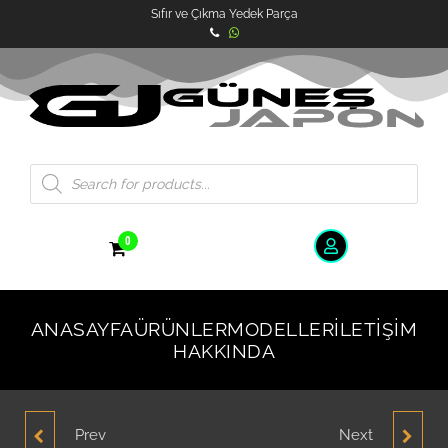
Sıfır ve Çıkma Yedek Parça
0
ANASAYFA
ÜRÜNLER
MODELLER
İLETIŞIM
HAKKINDA
Prev
Next
MAZDA 626 91 1988-1991
MAZDA 626 91 1988-1991