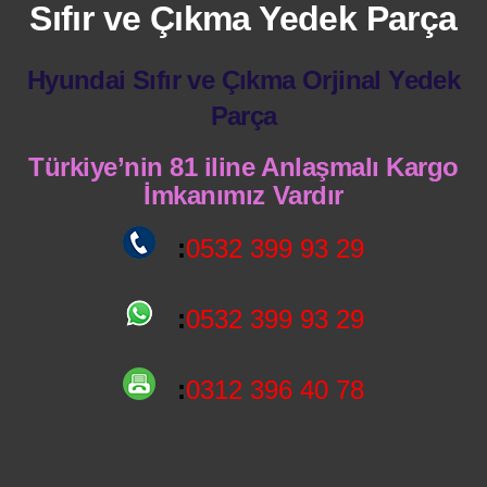
Sıfır ve Çıkma Yedek Parça
Hyundai Sıfır ve Çıkma Orjinal Yedek
Parça
Türkiye’nin 81 iline Anlaşmalı Kargo
İmkanımız Vardır
:
0532 399 93 29
:
0532 399 93 29
:
0312 396 40 78