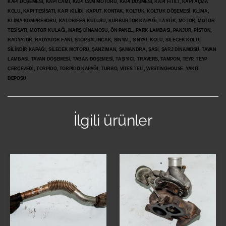
KAPI DÖŞEMESİ, KAPI CAMI, KAPI CAM MOTORU, KAPI DÜŞMESİ, KAPI FİTİLİ, KAPI AÇMA
KOLU, KAPI TESİSATI, KAPI KİLİDİ, KAPUT, KONTAK, KOLTUK, KOLTUK DÖŞEMESİ, KLİMA,
KLİMA KOMPRESÖRÜ, KALORİFER KUTUSU, KÜRBÜRTÖR KAPAĞI, LASTİK, MOTOR, MOTOR
TESİSATI, MOTOR KULAĞI, MARŞ DİNAMOSU, ÖN PANEL, PARK LAMBASI, PANJUR, PİSTON,
RADYATÖR, RADYATÖR FANI, STOP,SALINCAK, SİNYAL, SİNYAL KOLU, SİLECEK KOLU,
SİLİNDİR KAPAĞI, SİLECEK MOTORU, ŞANZIMAN, ŞAMANDRA, ŞASİ, ŞARJ DİNAMOSU, TAVAN
LAMBASI, TAVAN DÖŞEMESİ, TABAN DÖŞEMESİ, TAŞIYICI, TRAVERS, TAMPON, TEYP, TEYP
ÇERÇEVEDİ, TORPİDO, TORPİDO KAPAĞI, TURBO, VİTES TELİ, WESTİNGHOUSE, YAKIT
DEPOSU
İlgili ürünler