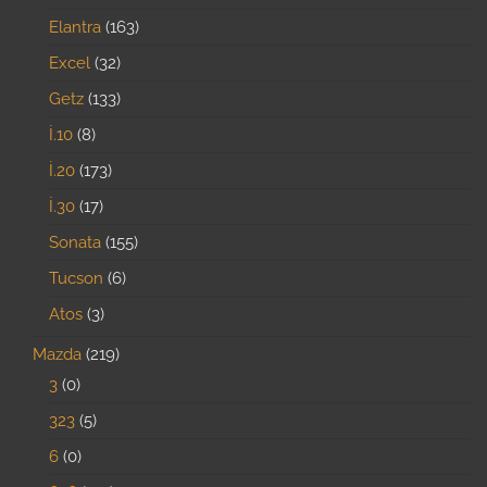
Elantra
163
Excel
32
Getz
133
İ.10
8
İ.20
173
İ.30
17
Sonata
155
Tucson
6
Atos
3
Mazda
219
3
0
323
5
6
0