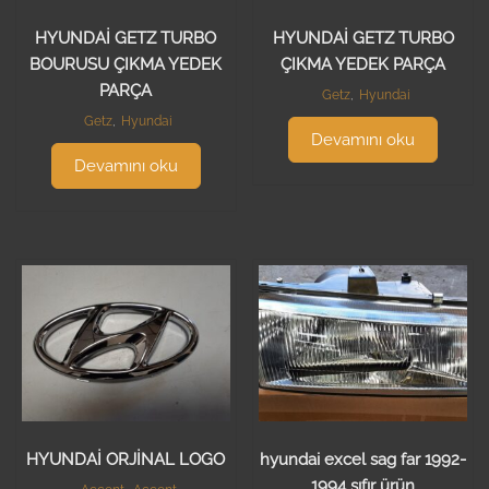
HYUNDAİ GETZ TURBO
HYUNDAİ GETZ TURBO
BOURUSU ÇIKMA YEDEK
ÇIKMA YEDEK PARÇA
PARÇA
Getz
,
Hyundai
Getz
,
Hyundai
Devamını oku
Devamını oku
HYUNDAİ ORJİNAL LOGO
hyundai excel sag far 1992-
1994 sıfır ürün