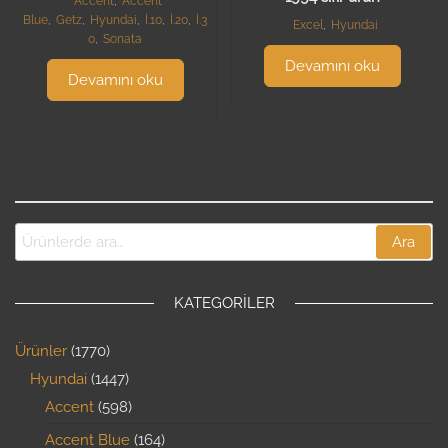
Accent
,
Accent
Blue
,
Getz
,
Hyundai
,
İ.10
,
İ.20
,
İ.3
Excel
,
Hyundai
0
,
Sonata
Devamını oku
Devamını oku
Ara
KATEGORILER
Ürünler
1770
Hyundai
1447
Accent
598
Accent Blue
164