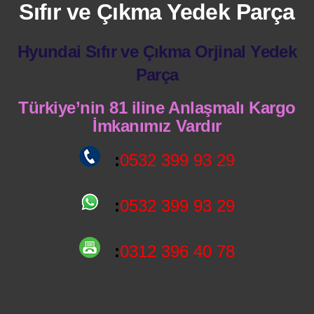
Sıfır ve Çıkma Yedek Parça
Hyundai Sıfır ve Çıkma Orjinal Yedek
Parça
Türkiye’nin 81 iline Anlaşmalı Kargo
İmkanımız Vardır
:
0532 399 93 29
:
0532 399 93 29
:
0312 396 40 78