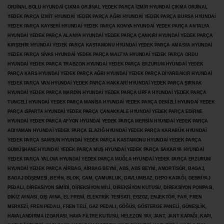
ORJİNAL BOLU HYUNDAİ ÇIKMA ORJİNAL YEDEK PARÇA İZMİR HYUNDAİ ÇIKMA ORJİNAL
YEDEK PARÇA İZMİT HYUNDAİ YEDEK PARÇA AĞRI HYUNDAİ YEDEK PARÇA BURSA HYUNDAİ
YEDEK PARÇA KAYSERİ HYUNDAİ YEDEK PARÇA KONYA HYUNDAİ YEDEK PARÇA ANTALYA
HYUNDAİ YEDEK PARÇA ALANYA HYUNDAİ YEDEK PARÇA ÇANKIRI HYUNDAİ YEDEK PARÇA
KIRŞEHİR HYUNDAİ YEDEK PARÇA KASTAMONU HYUNDAİ YEDEK PARÇA AMASYA HYUNDAİ
YEDEK PARÇA SİVAS HYUNDAİ YEDEK PARÇA MALTYA HYUNDAİ YEDEK PARÇA ORDU
HYUNDAİ YEDEK PARÇA TRABZON HYUNDAİ YEDEK PARÇA ERZURUM HYUNDAİ YEDEK
PARÇA KARS HYUNDAİ YEDEK PARÇA AĞRI HYUNDAİ YEDEK PARÇA
DİYARBAKIR HYUNDAİ
YEDEK PARÇA VAN HYUNDAİ YEDEK PARÇA HAKKARİ HYUNDAİ YEDEK PARÇA ŞIRNAK
HYUNDAİ YEDEK PARÇA MARDİN HYUNDAİ YEDEK PARÇA URFA HYUNDAİ YEDEK PARÇA
TUNCELİ HYUNDAİ YEDEK PARÇA MANİSA HYUNDAİ YEDEK PARÇA DENİZLİ HYUNDAİ YEDEK
PARÇA ISPARTA HYUNDAİ YEDEK PARÇA ÇANAKKALE HYUNDAİ YEDEK PARÇA EDİRNE
HYUNDAİ YEDEK PARÇA AFYON HYUNDAİ YEDEK PARÇA MERSİN HYUNDAİ YEDEK PARÇA
ADIYAMAN HYUNDAİ YEDEK
PARÇA ELAZIĞ HYUNDAİ YEDEK PARÇA KARABÜK HYUNDAİ
YEDEK PARÇA SAMSUN HYUNDAİ YEDEK PARÇA KASTAMONU HYUNDAİ YEDEK PARÇA
GÜMÜŞHANE HYUNDAİ YEDEK PARÇA MUŞ HYUNDAİ YEDEK PARÇA SAKARYA HYUNDAİ
YEDEK PARÇA YALOVA HYUNDAİ YEDEK PARÇA MUĞLA HYUNDAİ YEDEK PARÇA ERZURUM
HYUNDAİ YEDEK PARÇA AİRBAG, AİRBAG BEYNİ, ABS, ABS BEYNİ, AMORTİSÖR, BAGAJ,
BAGAJ DÖŞEMESİ, BEYİN, BLOK, CAM, ÇAMURLUK, DAVLUMBAZ, DEPO KAPAĞI, DEBRİYAJ
PEDALI, DİREKSİYON SİMİDİ, DİREKSİYON MİLİ, DİREKSİYON KUTUSU, DİREKSİYON POMPASI,
DİKİZ AYNASI, DIŞ AYNA, EL FRENİ, ELEKTRİK TESİSATI, EGZOZ, ENJEKTÖR,
FAR, FREN
MERKEZİ, FREN PEDALI, FREN TELİ, GAZ PEDALI, GÖĞÜS, GÖSTERGE PANELİ, GÜNEŞLİK,
HAVALANDIRMA IZGARASI, HAVA FİLTRE KUTUSU, HELEZON YAY, JANT, JANT KAPAĞI, KAPI,