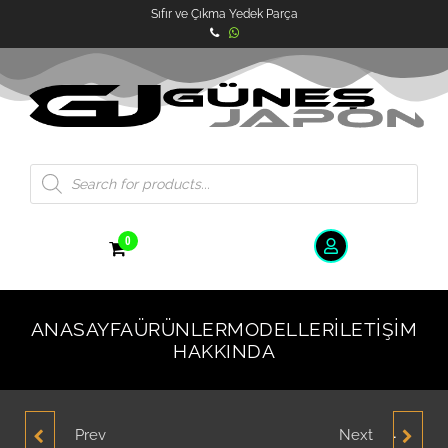
Sıfır ve Çıkma Yedek Parça
0
ANASAYFA
ÜRÜNLER
MODELLER
İLETIŞIM
HAKKINDA
Prev
Next
HYUNDAI SONATA 2001-
HYUNDAI SONATA 2001-