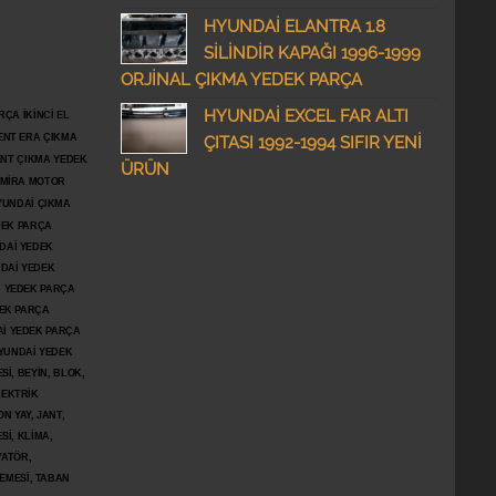
HYUNDAİ ELANTRA 1.8
SİLİNDİR KAPAĞI 1996-1999
ORJİNAL ÇIKMA YEDEK PARÇA
HYUNDAİ EXCEL FAR ALTI
ÇA İKİNCİ EL
ENT ERA ÇIKMA
ÇITASI 1992-1994 SIFIR YENİ
ENT ÇIKMA YEDEK
ÜRÜN
DMİRA MOTOR
YUNDAİ ÇIKMA
DEK PARÇA
DAİ YEDEK
DAİ YEDEK
İ YEDEK PARÇA
DEK PARÇA
İ YEDEK PARÇA
YUNDAİ YEDEK
İ, BEYİN, BLOK,
LEKTRİK
N YAY, JANT,
Sİ, KLİMA,
YATÖR,
ŞEMESİ, TABAN