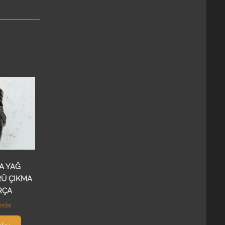
A YAĞ
RÜ ÇIKMA
RÇA
ndai