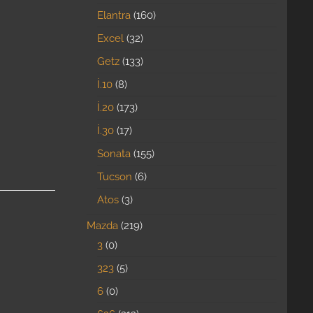
Elantra
160
Excel
32
Getz
133
İ.10
8
İ.20
173
İ.30
17
Sonata
155
Tucson
6
Atos
3
Mazda
219
3
0
323
5
6
0