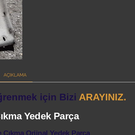
AÇIKLAMA
ğrenmek için Bizi
ARAYINIZ.
 Çıkma Yedek Parça
e Çıkma Orjinal Yedek Parça