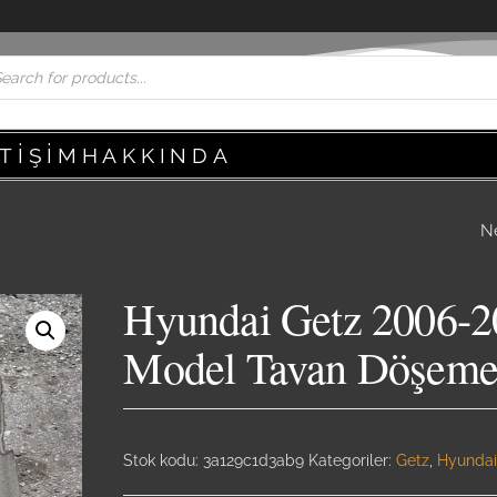
ETIŞIM
HAKKINDA
N
HYUNDAI GETZ 2
2007-2008-2009-
Hyundai Getz 2006-2
2011 MODEL TAB
Model Tavan Döşeme
DÖŞEMESI ORJIN
ÇIKMA
Stok kodu:
3a129c1d3ab9
Kategoriler:
Getz
,
Hyunda