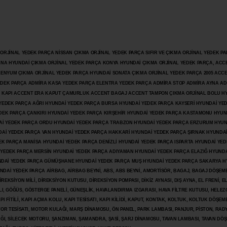
JİNAL YEDEK PARÇA NİSSAN ÇIKMA ORJİNAL YEDEK PARÇA SIFIR VE ÇIKMA ORJİNAL YEDEK PAR
ANA HYUNDAİ ÇIKMA ORJİNAL YEDEK PARÇA KONYA HYUNDAİ ÇIKMA ORJİNAL YEDEK PARÇA, ACC
İLENYUM ÇIKMA ORJİNAL YEDEK PARÇA HYUNDAİ SONATA ÇIKMA ORJİNAL YEDEK PARÇA 2005 ACC
 YEDEK PARÇA ADMİRA KASA YEDEK PARÇA ELENTRA YEDEK PARÇA ADMİRA STOP ADMİRA AYNA A
KAPI ACCENT ERA KAPUT ÇAMURLUK ACCENT BAGAJ ACCENT TAMPON ÇIKMA ORJİNAL BOLU H
İ YEDEK PARÇA AĞRI HYUNDAİ YEDEK PARÇA BURSA HYUNDAİ YEDEK PARÇA KAYSERİ HYUNDAİ YE
DEK PARÇA ÇANKIRI HYUNDAİ YEDEK PARÇA KIRŞEHİR HYUNDAİ YEDEK PARÇA KASTAMONU HYUN
DAİ YEDEK PARÇA ORDU HYUNDAİ YEDEK PARÇA TRABZON HYUNDAİ YEDEK PARÇA ERZURUM HYUN
DAİ YEDEK PARÇA VAN HYUNDAİ YEDEK PARÇA HAKKARİ HYUNDAİ YEDEK PARÇA ŞIRNAK HYUNDA
K PARÇA MANİSA HYUNDAİ YEDEK PARÇA DENİZLİ HYUNDAİ YEDEK PARÇA ISPARTA HYUNDAİ YE
 YEDEK PARÇA MERSİN HYUNDAİ YEDEK PARÇA ADIYAMAN HYUNDAİ YEDEK
PARÇA ELAZIĞ HYUNDA
DAİ YEDEK PARÇA GÜMÜŞHANE HYUNDAİ YEDEK PARÇA MUŞ HYUNDAİ YEDEK PARÇA SAKARYA H
İ YEDEK PARÇA AİRBAG, AİRBAG BEYNİ, ABS, ABS BEYNİ, AMORTİSÖR, BAGAJ, BAGAJ DÖŞEMES
REKSİYON MİLİ, DİREKSİYON KUTUSU, DİREKSİYON POMPASI, DİKİZ AYNASI, DIŞ AYNA, EL FRENİ, E
LI, GÖĞÜS, GÖSTERGE PANELİ, GÜNEŞLİK, HAVALANDIRMA IZGARASI, HAVA FİLTRE KUTUSU, HELEZO
I FİTİLİ, KAPI AÇMA KOLU, KAPI TESİSATI, KAPI KİLİDİ, KAPUT, KONTAK, KOLTUK, KOLTUK DÖŞEME
R TESİSATI, MOTOR KULAĞI, MARŞ DİNAMOSU, ÖN PANEL, PARK LAMBASI, PANJUR, PİSTON, RAD
PAĞI, SİLECEK MOTORU, ŞANZIMAN, ŞAMANDRA, ŞASİ, ŞARJ DİNAMOSU, TAVAN LAMBASI, TAVAN DÖ