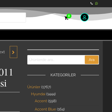
0
ext
006-
Ara
2010-
011
KATEGORILER
AN
si
Ürünler
1767
AL
Hyundai
1444
Accent
598
i
Accent Blue
164