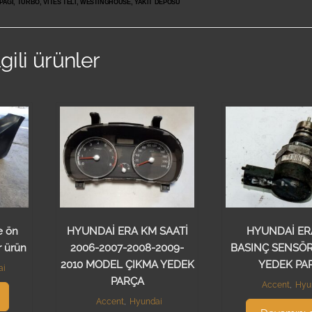
PAĞI, TURBO, VİTES TELİ, WESTİNGHOUSE, YAKIT DEPOSU
lgili ürünler
e ön
HYUNDAİ ERA KM SAATİ
HYUNDAİ ER
r ürün
2006-2007-2008-2009-
BASINÇ SENSÖ
2010 MODEL ÇIKMA YEDEK
YEDEK PA
ai
PARÇA
Accent
,
Hyu
Accent
,
Hyundai