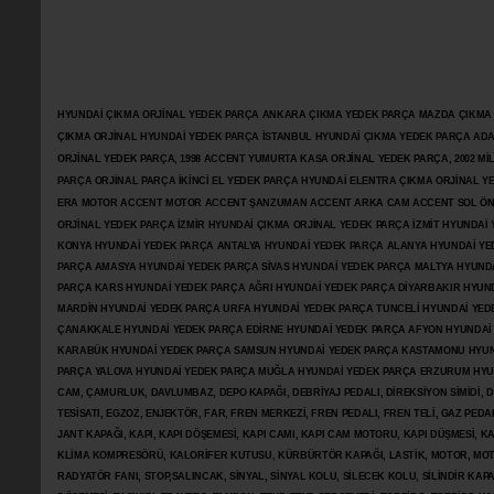
HYUNDAİ ÇIKMA ORJİNAL YEDEK PARÇA ANKARA ÇIKMA YEDEK PARÇA MAZDA ÇIKMA OR
ÇIKMA ORJİNAL HYUNDAİ YEDEK PARÇA İSTANBUL HYUNDAİ ÇIKMA YEDEK PARÇA AD
ORJİNAL YEDEK PARÇA, 1998 ACCENT YUMURTA KASA ORJİNAL YEDEK PARÇA, 2002 M
PARÇA ORJİNAL PARÇA İKİNCİ EL YEDEK PARÇA HYUNDAİ ELENTRA ÇIKMA ORJİNAL
ERA MOTOR ACCENT MOTOR
ACCENT ŞANZUMAN ACCENT ARKA CAM ACCENT SOL ÖN 
ORJİNAL YEDEK PARÇA İZMİR HYUNDAİ ÇIKMA ORJİNAL YEDEK PARÇA İZMİT HYUNDA
KONYA HYUNDAİ YEDEK PARÇA ANTALYA HYUNDAİ YEDEK PARÇA ALANYA HYUNDAİ YE
PARÇA AMASYA HYUNDAİ YEDEK PARÇA SİVAS HYUNDAİ YEDEK PARÇA MALTYA HYUN
PARÇA KARS HYUNDAİ YEDEK PARÇA AĞRI HYUNDAİ YEDEK PARÇA
DİYARBAKIR HYUN
MARDİN HYUNDAİ YEDEK PARÇA URFA HYUNDAİ YEDEK PARÇA TUNCELİ HYUNDAİ YEDE
ÇANAKKALE HYUNDAİ YEDEK PARÇA EDİRNE HYUNDAİ YEDEK PARÇA AFYON HYUNDAİ
KARABÜK HYUNDAİ YEDEK PARÇA SAMSUN HYUNDAİ YEDEK PARÇA KASTAMONU HYUN
PARÇA YALOVA HYUNDAİ YEDEK PARÇA MUĞLA HYUNDAİ YEDEK PARÇA ERZURUM HYUNDA
CAM, ÇAMURLUK, DAVLUMBAZ, DEPO KAPAĞI, DEBRİYAJ PEDALI, DİREKSİYON SİMİDİ, Dİ
TESİSATI, EGZOZ, ENJEKTÖR,
FAR, FREN MERKEZİ, FREN PEDALI, FREN TELİ, GAZ PEDA
JANT KAPAĞI, KAPI, KAPI DÖŞEMESİ, KAPI CAMI, KAPI CAM MOTORU, KAPI DÜŞMESİ, KAP
KLİMA KOMPRESÖRÜ, KALORİFER KUTUSU, KÜRBÜRTÖR KAPAĞI, LASTİK, MOTOR, MOTO
RADYATÖR FANI, STOP,SALINCAK, SİNYAL, SİNYAL KOLU, SİLECEK KOLU, SİLİNDİR KA