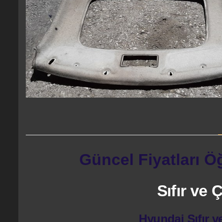
Güncel Fiyatları Ö
Sıfır ve
Hyundai Sıfır v