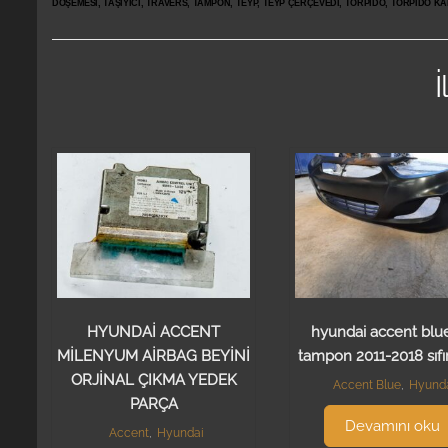
DÖŞEMESİ, TAŞIYICI, TRAVERS, TAMPON, TEYP, TEYP ÇERÇEVEDİ, TORPİDO, TORPİDO KA
İ
HYUNDAİ ACCENT
hyundai accent blu
MİLENYUM AİRBAG BEYİNİ
tampon 2011-2018 sıfı
ORJİNAL ÇIKMA YEDEK
Accent Blue
,
Hyund
PARÇA
Devamını oku
Accent
,
Hyundai