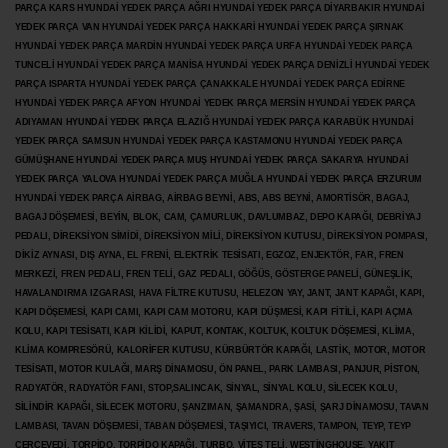
PARÇA KARS HYUNDAİ YEDEK PARÇA AĞRI HYUNDAİ YEDEK PARÇA
DİYARBAKIR HYUNDAİ
YEDEK PARÇA VAN HYUNDAİ YEDEK PARÇA HAKKARİ HYUNDAİ YEDEK PARÇA ŞIRNAK
HYUNDAİ YEDEK PARÇA MARDİN HYUNDAİ YEDEK PARÇA URFA HYUNDAİ YEDEK PARÇA
TUNCELİ HYUNDAİ YEDEK PARÇA MANİSA HYUNDAİ YEDEK PARÇA DENİZLİ HYUNDAİ YEDEK
PARÇA ISPARTA HYUNDAİ YEDEK PARÇA ÇANAKKALE HYUNDAİ YEDEK PARÇA EDİRNE
HYUNDAİ YEDEK PARÇA AFYON HYUNDAİ YEDEK PARÇA MERSİN HYUNDAİ YEDEK PARÇA
ADIYAMAN HYUNDAİ YEDEK
PARÇA ELAZIĞ HYUNDAİ YEDEK PARÇA KARABÜK HYUNDAİ
YEDEK PARÇA SAMSUN HYUNDAİ YEDEK PARÇA KASTAMONU HYUNDAİ YEDEK PARÇA
GÜMÜŞHANE HYUNDAİ YEDEK PARÇA MUŞ HYUNDAİ YEDEK PARÇA SAKARYA HYUNDAİ
YEDEK PARÇA YALOVA HYUNDAİ YEDEK PARÇA MUĞLA HYUNDAİ YEDEK PARÇA ERZURUM
HYUNDAİ YEDEK PARÇA AİRBAG, AİRBAG BEYNİ, ABS, ABS BEYNİ, AMORTİSÖR, BAGAJ,
BAGAJ DÖŞEMESİ, BEYİN, BLOK, CAM, ÇAMURLUK, DAVLUMBAZ, DEPO KAPAĞI, DEBRİYAJ
PEDALI, DİREKSİYON SİMİDİ, DİREKSİYON MİLİ, DİREKSİYON KUTUSU, DİREKSİYON POMPASI,
DİKİZ AYNASI, DIŞ AYNA, EL FRENİ, ELEKTRİK TESİSATI, EGZOZ, ENJEKTÖR,
FAR, FREN
MERKEZİ, FREN PEDALI, FREN TELİ, GAZ PEDALI, GÖĞÜS, GÖSTERGE PANELİ, GÜNEŞLİK,
HAVALANDIRMA IZGARASI, HAVA FİLTRE KUTUSU, HELEZON YAY, JANT, JANT KAPAĞI, KAPI,
KAPI DÖŞEMESİ, KAPI CAMI, KAPI CAM MOTORU, KAPI DÜŞMESİ, KAPI FİTİLİ, KAPI AÇMA
KOLU, KAPI TESİSATI, KAPI KİLİDİ, KAPUT, KONTAK, KOLTUK, KOLTUK DÖŞEMESİ, KLİMA,
KLİMA KOMPRESÖRÜ, KALORİFER KUTUSU, KÜRBÜRTÖR KAPAĞI, LASTİK, MOTOR, MOTOR
TESİSATI, MOTOR KULAĞI, MARŞ DİNAMOSU, ÖN PANEL, PARK LAMBASI, PANJUR, PİSTON,
RADYATÖR, RADYATÖR FANI, STOP,SALINCAK, SİNYAL, SİNYAL KOLU, SİLECEK KOLU,
SİLİNDİR KAPAĞI, SİLECEK MOTORU, ŞANZIMAN, ŞAMANDRA, ŞASİ, ŞARJ DİNAMOSU, TAVAN
LAMBASI, TAVAN DÖŞEMESİ, TABAN DÖŞEMESİ, TAŞIYICI, TRAVERS, TAMPON, TEYP, TEYP
ÇERÇEVEDİ, TORPİDO, TORPİDO KAPAĞI, TURBO, VİTES TELİ, WESTİNGHOUSE, YAKIT