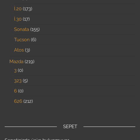
İ.20
173
İ.30
17
Sonata
155
Tucson
6
Atos
3
Mazda
219
3
0
323
5
6
0
626
212
SEPET