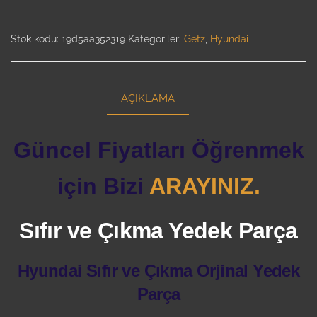
Stok kodu:
19d5aa352319
Kategoriler:
Getz
,
Hyundai
AÇIKLAMA
Güncel Fiyatları Öğrenmek
için Bizi
ARAYINIZ.
Sıfır ve Çıkma Yedek Parça
Hyundai Sıfır ve Çıkma Orjinal Yedek
Parça