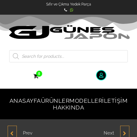
Sıfır ve Çıkma Yedek Parça
0
ANASAYFA
ÜRÜNLER
MODELLER
İLETIŞIM
HAKKINDA
Prev
Next
HYUNDAI GETZ 2006-
HYUNDAI GETZ 2006-