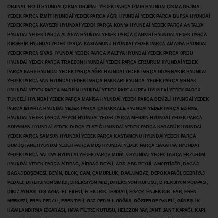
ORJİNAL BOLU HYUNDAİ ÇIKMA ORJİNAL YEDEK PARÇA İZMİR HYUNDAİ ÇIKMA ORJİNAL
YEDEK PARÇA İZMİT HYUNDAİ YEDEK PARÇA AĞRI HYUNDAİ YEDEK PARÇA BURSA HYUNDAİ
YEDEK PARÇA KAYSERİ HYUNDAİ YEDEK PARÇA KONYA HYUNDAİ YEDEK PARÇA ANTALYA
HYUNDAİ YEDEK PARÇA ALANYA HYUNDAİ YEDEK PARÇA ÇANKIRI HYUNDAİ YEDEK PARÇA
KIRŞEHİR HYUNDAİ YEDEK PARÇA KASTAMONU HYUNDAİ YEDEK PARÇA AMASYA HYUNDAİ
YEDEK PARÇA SİVAS HYUNDAİ YEDEK PARÇA MALTYA HYUNDAİ YEDEK PARÇA ORDU
HYUNDAİ YEDEK PARÇA TRABZON HYUNDAİ YEDEK PARÇA ERZURUM HYUNDAİ YEDEK
PARÇA KARS HYUNDAİ YEDEK PARÇA AĞRI HYUNDAİ YEDEK PARÇA
DİYARBAKIR HYUNDAİ
YEDEK PARÇA VAN HYUNDAİ YEDEK PARÇA HAKKARİ HYUNDAİ YEDEK PARÇA ŞIRNAK
HYUNDAİ YEDEK PARÇA MARDİN HYUNDAİ YEDEK PARÇA URFA HYUNDAİ YEDEK PARÇA
TUNCELİ HYUNDAİ YEDEK PARÇA MANİSA HYUNDAİ YEDEK PARÇA DENİZLİ HYUNDAİ YEDEK
PARÇA ISPARTA HYUNDAİ YEDEK PARÇA ÇANAKKALE HYUNDAİ YEDEK PARÇA EDİRNE
HYUNDAİ YEDEK PARÇA AFYON HYUNDAİ YEDEK PARÇA MERSİN HYUNDAİ YEDEK PARÇA
ADIYAMAN HYUNDAİ YEDEK
PARÇA ELAZIĞ HYUNDAİ YEDEK PARÇA KARABÜK HYUNDAİ
YEDEK PARÇA SAMSUN HYUNDAİ YEDEK PARÇA KASTAMONU HYUNDAİ YEDEK PARÇA
GÜMÜŞHANE HYUNDAİ YEDEK PARÇA MUŞ HYUNDAİ YEDEK PARÇA SAKARYA HYUNDAİ
YEDEK PARÇA YALOVA HYUNDAİ YEDEK PARÇA MUĞLA HYUNDAİ YEDEK PARÇA ERZURUM
HYUNDAİ YEDEK PARÇA AİRBAG, AİRBAG BEYNİ, ABS, ABS BEYNİ, AMORTİSÖR, BAGAJ,
BAGAJ DÖŞEMESİ, BEYİN, BLOK, CAM, ÇAMURLUK, DAVLUMBAZ, DEPO KAPAĞI, DEBRİYAJ
PEDALI, DİREKSİYON SİMİDİ, DİREKSİYON MİLİ, DİREKSİYON KUTUSU, DİREKSİYON POMPASI,
DİKİZ AYNASI, DIŞ AYNA, EL FRENİ, ELEKTRİK TESİSATI, EGZOZ, ENJEKTÖR,
FAR, FREN
MERKEZİ, FREN PEDALI, FREN TELİ, GAZ PEDALI, GÖĞÜS, GÖSTERGE PANELİ, GÜNEŞLİK,
HAVALANDIRMA IZGARASI, HAVA FİLTRE KUTUSU, HELEZON YAY, JANT, JANT KAPAĞI, KAPI,