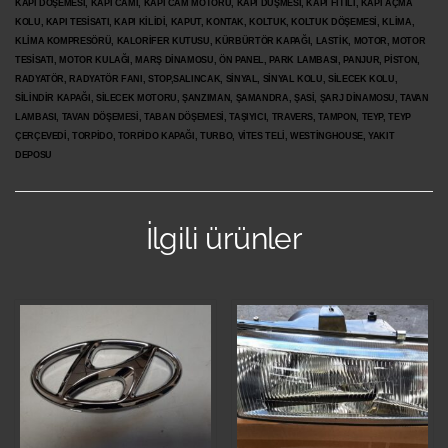
KAPI DÖŞEMESİ, KAPI CAMI, KAPI CAM MOTORU, KAPI DÜŞMESİ, KAPI FİTİLİ, KAPI AÇMA
KOLU, KAPI TESİSATI, KAPI KİLİDİ, KAPUT, KONTAK, KOLTUK, KOLTUK DÖŞEMESİ, KLİMA,
KLİMA KOMPRESÖRÜ, KALORİFER KUTUSU, KÜRBÜRTÖR KAPAĞI, LASTİK, MOTOR, MOTOR
TESİSATI, MOTOR KULAĞI, MARŞ DİNAMOSU, ÖN PANEL, PARK LAMBASI, PANJUR, PİSTON,
RADYATÖR, RADYATÖR FANI, STOP,SALINCAK, SİNYAL, SİNYAL KOLU, SİLECEK KOLU,
SİLİNDİR KAPAĞI, SİLECEK MOTORU, ŞANZIMAN, ŞAMANDRA, ŞASİ, ŞARJ DİNAMOSU, TAVAN
LAMBASI, TAVAN DÖŞEMESİ, TABAN DÖŞEMESİ, TAŞIYICI, TRAVERS, TAMPON, TEYP, TEYP
ÇERÇEVEDİ, TORPİDO, TORPİDO KAPAĞI, TURBO, VİTES TELİ, WESTİNGHOUSE, YAKIT
DEPOSU
İlgili ürünler