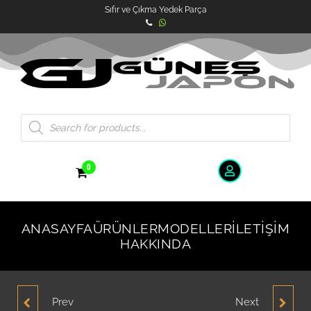
Sıfır ve Çıkma Yedek Parça
0
ANASAYFA
ÜRÜNLER
MODELLER
İLETIŞIM
HAKKINDA
Prev
Next
HYUNDAİ GETZ MOTOR
HYUNDAI GETZ 2006-