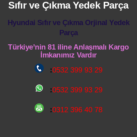
Sıfır ve Çıkma Yedek Parça
Hyundai Sıfır ve Çıkma Orjinal Yedek
Parça
Türkiye’nin 81 iline Anlaşmalı Kargo
İmkanımız Vardır
:
0532 399 93 29
:
0532 399 93 29
:
0312 396 40 78