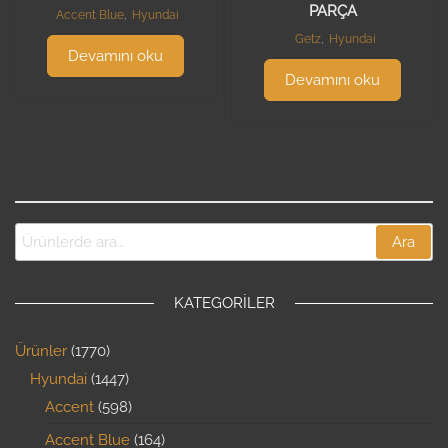
PARÇA
Accent Blue
,
Hyundai
Getz
,
Hyundai
Devamını oku
Devamını oku
Ara
KATEGORILER
Ürünler
1770
Hyundai
1447
Accent
598
Accent Blue
164