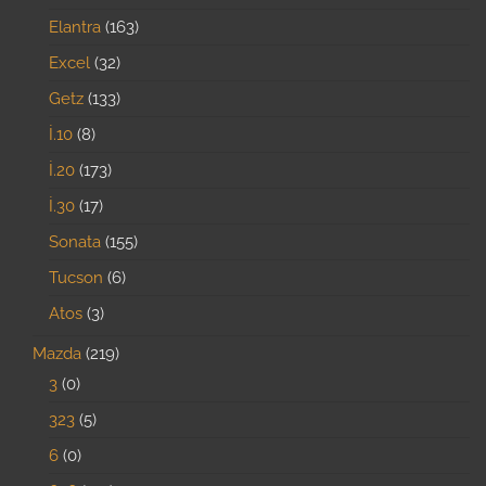
Elantra
163
Excel
32
Getz
133
İ.10
8
İ.20
173
İ.30
17
Sonata
155
Tucson
6
Atos
3
Mazda
219
3
0
323
5
6
0