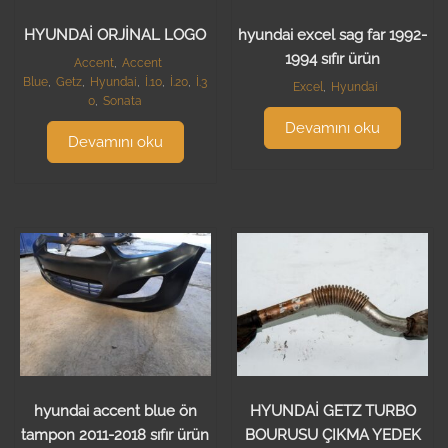
HYUNDAİ ORJİNAL LOGO
hyundai excel sag far 1992-
1994 sıfır ürün
Accent
,
Accent
Blue
,
Getz
,
Hyundai
,
İ.10
,
İ.20
,
İ.3
Excel
,
Hyundai
0
,
Sonata
Devamını oku
Devamını oku
hyundai accent blue ön
HYUNDAİ GETZ TURBO
tampon 2011-2018 sıfır ürün
BOURUSU ÇIKMA YEDEK