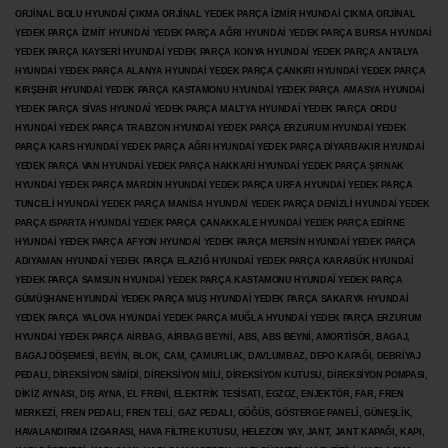
ORJİNAL BOLU HYUNDAİ ÇIKMA ORJİNAL YEDEK PARÇA İZMİR HYUNDAİ ÇIKMA ORJİNAL
YEDEK PARÇA İZMİT HYUNDAİ YEDEK PARÇA AĞRI HYUNDAİ YEDEK PARÇA BURSA HYUNDAİ
YEDEK PARÇA KAYSERİ HYUNDAİ YEDEK PARÇA KONYA HYUNDAİ YEDEK PARÇA ANTALYA
HYUNDAİ YEDEK PARÇA ALANYA HYUNDAİ YEDEK PARÇA ÇANKIRI HYUNDAİ YEDEK PARÇA
KIRŞEHİR HYUNDAİ YEDEK PARÇA KASTAMONU HYUNDAİ YEDEK PARÇA AMASYA HYUNDAİ
YEDEK PARÇA SİVAS HYUNDAİ YEDEK PARÇA MALTYA HYUNDAİ YEDEK PARÇA ORDU
HYUNDAİ YEDEK PARÇA TRABZON HYUNDAİ YEDEK PARÇA ERZURUM HYUNDAİ YEDEK
PARÇA KARS HYUNDAİ YEDEK PARÇA AĞRI HYUNDAİ YEDEK PARÇA
DİYARBAKIR HYUNDAİ
YEDEK PARÇA VAN HYUNDAİ YEDEK PARÇA HAKKARİ HYUNDAİ YEDEK PARÇA ŞIRNAK
HYUNDAİ YEDEK PARÇA MARDİN HYUNDAİ YEDEK PARÇA URFA HYUNDAİ YEDEK PARÇA
TUNCELİ HYUNDAİ YEDEK PARÇA MANİSA HYUNDAİ YEDEK PARÇA DENİZLİ HYUNDAİ YEDEK
PARÇA ISPARTA HYUNDAİ YEDEK PARÇA ÇANAKKALE HYUNDAİ YEDEK PARÇA EDİRNE
HYUNDAİ YEDEK PARÇA AFYON HYUNDAİ YEDEK PARÇA MERSİN HYUNDAİ YEDEK PARÇA
ADIYAMAN HYUNDAİ YEDEK
PARÇA ELAZIĞ HYUNDAİ YEDEK PARÇA KARABÜK HYUNDAİ
YEDEK PARÇA SAMSUN HYUNDAİ YEDEK PARÇA KASTAMONU HYUNDAİ YEDEK PARÇA
GÜMÜŞHANE HYUNDAİ YEDEK PARÇA MUŞ HYUNDAİ YEDEK PARÇA SAKARYA HYUNDAİ
YEDEK PARÇA YALOVA HYUNDAİ YEDEK PARÇA MUĞLA HYUNDAİ YEDEK PARÇA ERZURUM
HYUNDAİ YEDEK PARÇA AİRBAG, AİRBAG BEYNİ, ABS, ABS BEYNİ, AMORTİSÖR, BAGAJ,
BAGAJ DÖŞEMESİ, BEYİN, BLOK, CAM, ÇAMURLUK, DAVLUMBAZ, DEPO KAPAĞI, DEBRİYAJ
PEDALI, DİREKSİYON SİMİDİ, DİREKSİYON MİLİ, DİREKSİYON KUTUSU, DİREKSİYON POMPASI,
DİKİZ AYNASI, DIŞ AYNA, EL FRENİ, ELEKTRİK TESİSATI, EGZOZ, ENJEKTÖR,
FAR, FREN
MERKEZİ, FREN PEDALI, FREN TELİ, GAZ PEDALI, GÖĞÜS, GÖSTERGE PANELİ, GÜNEŞLİK,
HAVALANDIRMA IZGARASI, HAVA FİLTRE KUTUSU, HELEZON YAY, JANT, JANT KAPAĞI, KAPI,