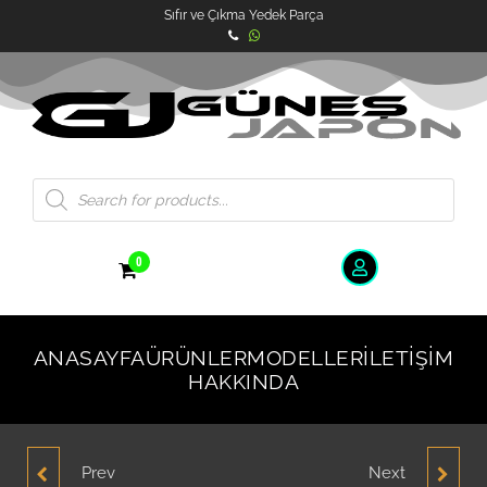
Sıfır ve Çıkma Yedek Parça
0
ANASAYFA
ÜRÜNLER
MODELLER
İLETIŞIM
HAKKINDA
Prev
Next
HYUNDAI GETZ HAVA
HYUNDAI GETZ 2006-