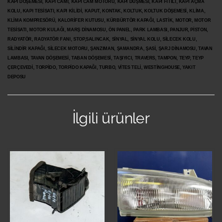
KAPI DÖŞEMESİ, KAPI CAMI, KAPI CAM MOTORU, KAPI DÜŞMESİ, KAPI FİTİLİ, KAPI AÇMA
KOLU, KAPI TESİSATI, KAPI KİLİDİ, KAPUT, KONTAK, KOLTUK, KOLTUK DÖŞEMESİ, KLİMA,
KLİMA KOMPRESÖRÜ, KALORİFER KUTUSU, KÜRBÜRTÖR KAPAĞI, LASTİK, MOTOR, MOTOR
TESİSATI, MOTOR KULAĞI, MARŞ DİNAMOSU, ÖN PANEL, PARK LAMBASI, PANJUR, PİSTON,
RADYATÖR, RADYATÖR FANI, STOP,SALINCAK, SİNYAL, SİNYAL KOLU, SİLECEK KOLU,
SİLİNDİR KAPAĞI, SİLECEK MOTORU, ŞANZIMAN, ŞAMANDRA, ŞASİ, ŞARJ DİNAMOSU, TAVAN
LAMBASI, TAVAN DÖŞEMESİ, TABAN DÖŞEMESİ, TAŞIYICI, TRAVERS, TAMPON, TEYP, TEYP
ÇERÇEVEDİ, TORPİDO, TORPİDO KAPAĞI, TURBO, VİTES TELİ, WESTİNGHOUSE, YAKIT
DEPOSU
İlgili ürünler