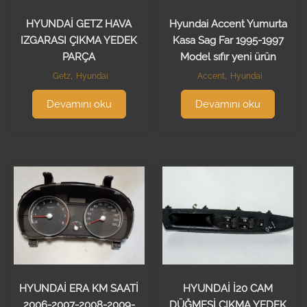
HYUNDAİ GETZ HAVA
Hyundai Accent Yumurta
IZGARASI ÇIKMA YEDEK
Kasa Sag Far 1995-1997
PARÇA
Model sıfır yeni ürün
Getz
,
Hyundai
Accent
,
Hyundai
Devamını oku
Devamını oku
HYUNDAİ ERA KM SAATİ
HYUNDAİ İ20 CAM
2006-2007-2008-2009-
DÜĞMESİ ÇIKMA YEDEK