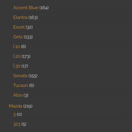
Accent Blue
164
Elantra
163
Excel
32
Getz
133
İ.10
8
İ.20
173
İ.30
17
Sonata
155
Tucson
6
Atos
3
Mazda
219
3
0
323
5