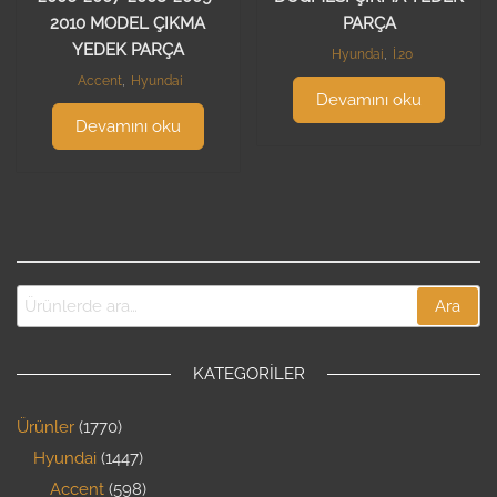
2010 MODEL ÇIKMA
PARÇA
YEDEK PARÇA
Hyundai
,
İ.20
Accent
,
Hyundai
Devamını oku
Devamını oku
Ara
KATEGORILER
Ürünler
1770
Hyundai
1447
Accent
598