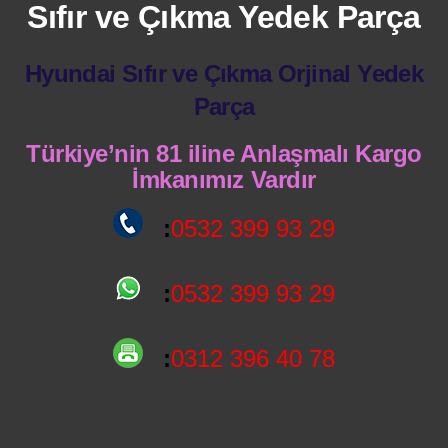
Sıfır ve Çıkma Yedek Parça
Hyundai Sıfır ve Çıkma Orjinal Yedek
Parça
Türkiye’nin 81 iline Anlaşmalı Kargo
İmkanımız Vardır
:
0532 399 93 29
:
0532 399 93 29
:
0312 396 40 78