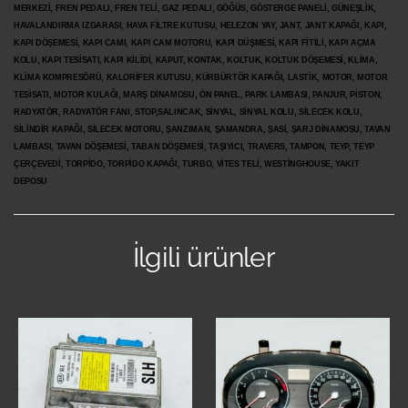
MERKEZİ, FREN PEDALI, FREN TELİ, GAZ PEDALI, GÖĞÜS, GÖSTERGE PANELİ, GÜNEŞLİK,
HAVALANDIRMA IZGARASI, HAVA FİLTRE KUTUSU, HELEZON YAY, JANT, JANT KAPAĞI, KAPI,
KAPI DÖŞEMESİ, KAPI CAMI, KAPI CAM MOTORU, KAPI DÜŞMESİ, KAPI FİTİLİ, KAPI AÇMA
KOLU, KAPI TESİSATI, KAPI KİLİDİ, KAPUT, KONTAK, KOLTUK, KOLTUK DÖŞEMESİ, KLİMA,
KLİMA KOMPRESÖRÜ, KALORİFER KUTUSU, KÜRBÜRTÖR KAPAĞI, LASTİK, MOTOR, MOTOR
TESİSATI, MOTOR KULAĞI, MARŞ DİNAMOSU, ÖN PANEL, PARK LAMBASI, PANJUR, PİSTON,
RADYATÖR, RADYATÖR FANI, STOP,SALINCAK, SİNYAL, SİNYAL KOLU, SİLECEK KOLU,
SİLİNDİR KAPAĞI, SİLECEK MOTORU, ŞANZIMAN, ŞAMANDRA, ŞASİ, ŞARJ DİNAMOSU, TAVAN
LAMBASI, TAVAN DÖŞEMESİ, TABAN DÖŞEMESİ, TAŞIYICI, TRAVERS, TAMPON, TEYP, TEYP
ÇERÇEVEDİ, TORPİDO, TORPİDO KAPAĞI, TURBO, VİTES TELİ, WESTİNGHOUSE, YAKIT
DEPOSU
İlgili ürünler