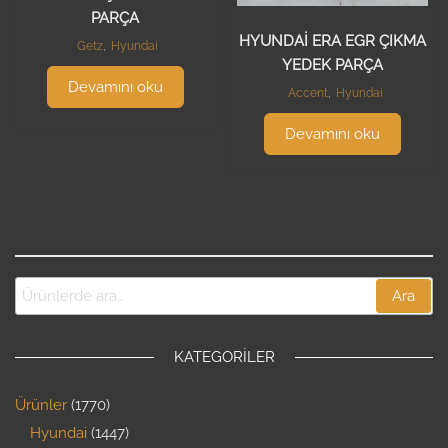
PARÇA
HYUNDAİ ERA EGR ÇIKMA
Getz
,
Hyundai
YEDEK PARÇA
Devamını oku
Accent
,
Hyundai
Devamını oku
Ara
KATEGORILER
Ürünler
1770
Hyundai
1447