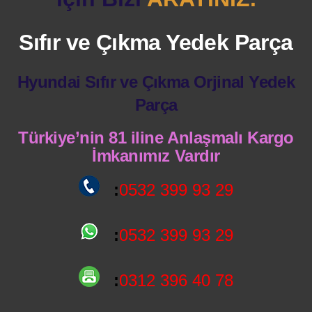
Sıfır ve Çıkma Yedek Parça
Hyundai Sıfır ve Çıkma Orjinal Yedek
Parça
Türkiye’nin 81 iline Anlaşmalı Kargo
İmkanımız Vardır
:
0532 399 93 29
:
0532 399 93 29
:
0312 396 40 78