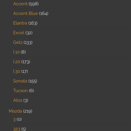
Accent
598
Accent Blue
164
Elantra
163
Excel
32
Getz
133
İ.10
8
İ.20
173
İ.30
17
Sonata
155
Tucson
6
Atos
3
Mazda
219
3
0
323
5