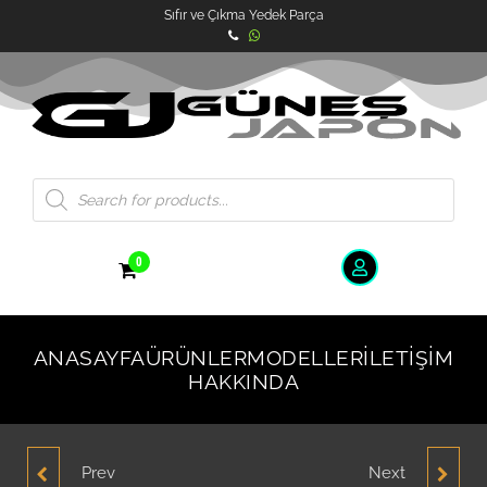
Sıfır ve Çıkma Yedek Parça
0
ANASAYFA
ÜRÜNLER
MODELLER
İLETIŞIM
HAKKINDA
Prev
Next
HYUNDAI GETZ 2006-
HYUNDAI GETZ HAVA