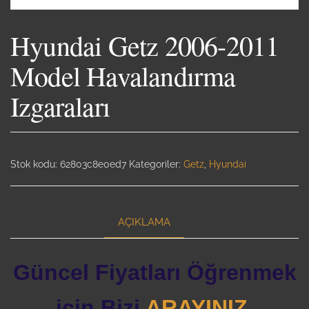
Hyundai Getz 2006-2011
Model Havalandırma
Izgaraları
Stok kodu:
62803c8e0ed7
Kategoriler:
Getz
,
Hyundai
AÇIKLAMA
Güncel Fiyatları Öğrenmek
için Bizi
ARAYINIZ.